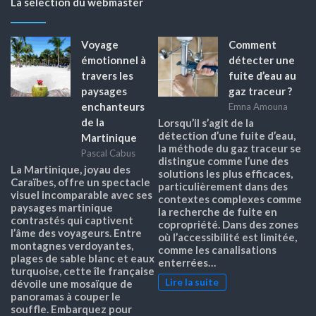
La selection du webmaster
Voyage
Comment
émotionnel à
détecter une
travers les
fuite d’eau au
paysages
gaz traceur ?
enchanteurs
Emna Amouna
de la
Lorsqu’il s’agit de la
détection d’une fuite d’eau,
Martinique
la méthode du gaz traceur se
Pascal Cabus
distingue comme l’une des
La Martinique, joyau des
solutions les plus efficaces,
Caraïbes, offre un spectacle
particulièrement dans des
visuel incomparable avec ses
contextes complexes comme
paysages martinique
la recherche de fuite en
contrastés qui captivent
copropriété. Dans des zones
l’âme des voyageurs. Entre
où l’accessibilité est limitée,
montagnes verdoyantes,
comme les canalisations
plages de sable blanc et eaux
enterrées…
turquoise, cette île française
Lire la suite
dévoile une mosaïque de
panoramas à couper le
souffle. Embarquez pour