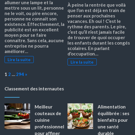
allumer une lampe et la
À peine la rentrée que voilà
mettre sous un lit, personne
que l’on est déjà en train de
ne le voit, ou pire encore,
penser aux prochaines
personne ne connait son
vacances. Eh oui ! C’est le
existence. Effectivement, la
rythme des parents. Le pire,
publicité est en excellent
c’est qu’il n’est jamais facile
moyen pour se faire
de trouver de quoi occuper
connaitre. Sans cela, aucune
les enfants durant les congés
entreprise ne pourra
scolaires. En parlant
améliorer…
d’occupation…
Lire la suite
Lire la suite
Page:
Next
1
2
…
294
»
Classement des internautes
Meilleur
Alimentation
couteaux de
équilibrée : ses
cuisine
bienfaits pour
professionnel
une santé
pour affiner
durable