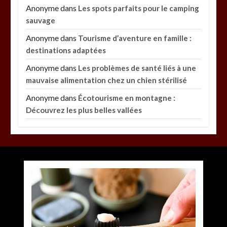
Anonyme
dans
Les spots parfaits pour le camping
sauvage
Anonyme
dans
Tourisme d’aventure en famille :
destinations adaptées
Anonyme
dans
Les problèmes de santé liés à une
mauvaise alimentation chez un chien stérilisé
Anonyme
dans
Écotourisme en montagne :
Découvrez les plus belles vallées
Paysagiste à Sainte-Eulalie : ce qui sépare le bon
de l’excellent
par
Povoski
5 août 2026
0
6 minutes
4 jours
Vitalité au quotidien : découvrez notre banc
d’essai 2026 des 9 meilleurs compléments
d’oméga 3
Alimentation équilibrée : ses bienfaits pour une
Les bienfaits du sport : comment l’activité
Meilleur couteaux de cuisine professionnel pour
Quelles sont les entreprises de Massage à