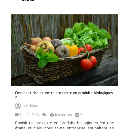
Brosse à dents : comment bien choisir
la vôtre
0
8 minutes
Comment choisir votre grossiste en produits biologiques
Vitalité au quotidien : découvrez notre
?
banc d’essai 2026 des 9 meilleurs
compléments d’oméga 3
par
John
0
24 minutes
9 août 2024
6 minutes
2 ans
Choisir un grossiste en produits biologiques est une
étape cruciale pour toute entreprise souhaitant se