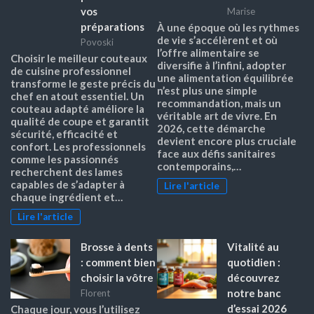
vos
Marise
préparations
À une époque où les rythmes
de vie s’accélèrent et où
Povoski
l’offre alimentaire se
Choisir le meilleur couteaux
diversifie à l’infini, adopter
de cuisine professionnel
une alimentation équilibrée
transforme le geste précis du
n’est plus une simple
chef en atout essentiel. Un
recommandation, mais un
couteau adapté améliore la
véritable art de vivre. En
qualité de coupe et garantit
2026, cette démarche
sécurité, efficacité et
devient encore plus cruciale
confort. Les professionnels
face aux défis sanitaires
comme les passionnés
contemporains,…
recherchent des lames
capables de s’adapter à
Lire l'article
chaque ingrédient et…
Lire l'article
Brosse à dents
Vitalité au
: comment bien
quotidien :
choisir la vôtre
découvrez
notre banc
Florent
d’essai 2026
Chaque jour, vous l’utilisez