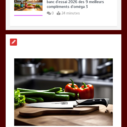
banc d’essai 2026 des 9 meilleurs
compléments d’oméga 3
0
24 minutes
Meilleur couteaux de cuisine
professionnel pour affiner vos
préparations
14 minutes
Alimentation équilibrée : ses bienfaits
pour une santé durable
0
10 minutes