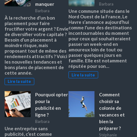
manquer
Barbara
Barbara
Une commune située dans le
Nord Ouest de la France, Le
À la recherche d’un bon
Havre s’annonce aujourd’hui
placement pour faire
comme l’une des destinations
fructifier votre argent ? Envie
incontournables du moment
de diversifier votre capitale ?
pour ceux qui souhaiteraient
Besoin d’un placement à
passer un week-end en
moindre risque, mais
amoureux loin de tout ou
proposant tout de même des
passer quelques jours en
rendements attractifs ? Voici
famille. Elle est notamment
les nouvelles tendances et
réputée pour son…
bons plans de placement de
cette année.
Lire la suite
Lire la suite
Pourquoi opter
Comment
pour la
choisir sa
publicité en
colonie de
ligne ?
vacances et
bien la
Barbara
préparer ?
Une entreprise sans
publicité, c’est comme
Stéphanie