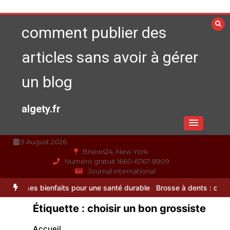
Aller
au
comment publier des
contenu
articles sans avoir à gérer
un blog
algety.fr
9 August 2026
Bnews24, New York
Numéro gratuit 1660-6767-8909
Journal international
 couteaux de cuisine professionnel pour affiner vos préparations
Al
Étiquette :
choisir un bon grossiste
Accueil