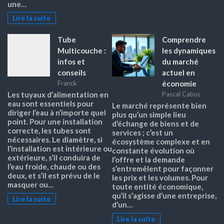
une…
Lire la suite
Tube
Comprendre
Multicouche :
les dynamiques
infos et
du marché
conseils
actuel en
économie
Franck
Les tuyaux d’alimentation en
Pascal Cabus
eau sont essentiels pour
Le marché représente bien
diriger l’eau à n’importe quel
plus qu’un simple lieu
point. Pour une installation
d’échange de biens et de
correcte, les tubes sont
services ; c’est un
nécessaires. Le diamètre, si
écosystème complexe et en
l’installation est intérieure ou
constante évolution où
extérieure, s’il conduira de
l’offre et la demande
l’eau froide, chaude ou des
s’entremêlent pour façonner
deux, et s’il est prévu de le
les prix et les volumes. Pour
masquer ou…
toute entité économique,
qu’il s’agisse d’une entreprise,
Lire la suite
d’un…
Lire la suite