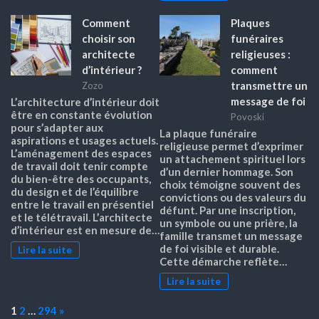
Comment
Plaques
choisir son
funéraires
architecte
religieuses :
d’intérieur ?
comment
transmettre un
Zozo
message de foi
L’architecture d’intérieur doit
être en constante évolution
Povoski
pour s’adapter aux
La plaque funéraire
aspirations et usages actuels.
religieuse permet d’exprimer
L’aménagement des espaces
un attachement spirituel lors
de travail doit tenir compte
d’un dernier hommage. Son
du bien-être des occupants,
choix témoigne souvent des
du design et de l’équilibre
convictions ou des valeurs du
entre le travail en présentiel
défunt. Par une inscription,
et le télétravail. L’architecte
un symbole ou une prière, la
d’intérieur est en mesure de…
famille transmet un message
de foi visible et durable.
Lire la suite
Cette démarche reflète…
Lire la suite
Page:
Next
1
2
…
294
»