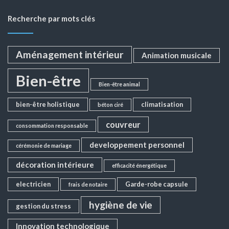
Recherche par mots clés
Aménagement intérieur
Animation musicale
Bien-être
Bien-être animal
bien-être holistique
climatisation
béton ciré
couvreur
consommation responsable
developpement personnel
cérémonie de mariage
décoration intérieure
efficacité énergétique
electricien
Garde-robe capsule
frais de notaire
hygiène de vie
gestion du stress
Innovation technologique