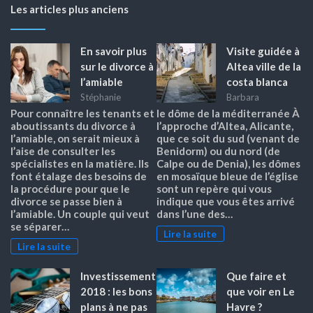
Les articles plus anciens
En savoir plus
Visite guidée à
sur le divorce à
Altea ville de la
l’amiable
costa blanca
Stéphanie
Barbara
Pour connaître les tenants et
le dôme de la méditerranée À
aboutissants du divorce à
l’approche d’Altea, Alicante,
l’amiable, on serait mieux à
que ce soit du sud (venant de
l’aise de consulter les
Benidorm) ou du nord (de
spécialistes en la matière. Ils
Calpe ou de Denia), les dômes
font étalage des besoins de
en mosaïque bleue de l’église
la procédure pour que le
sont un repère qui vous
divorce se passe bien à
indique que vous êtes arrivé
l’amiable. Un couple qui veut
dans l’une des…
se séparer…
Lire la suite
Lire la suite
Investissement
Que faire et
2018 : les bons
que voir en Le
plans à ne pas
Havre ?