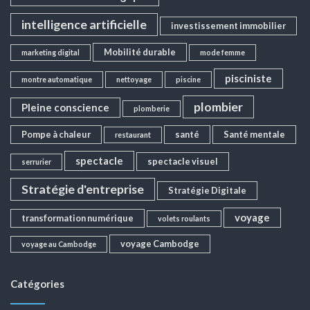
intelligence artificielle
investissement immobilier
Mobilité durable
marketing digital
mode femme
pisciniste
montre automatique
nettoyage
piscine
plombier
Pleine conscience
plomberie
Pompe à chaleur
santé
Santé mentale
restaurant
spectacle
spectacle visuel
serrurier
Stratégie d'entreprise
Stratégie Digitale
voyage
transformation numérique
volets roulants
voyage Cambodge
voyage au Cambodge
Catégories