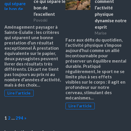
ce qui sépare le
comment
bon de
l’activité
l’excellent
physique
dynamise notre
Povoski
esprit
Aménagement paysager à
Sainte-Eulalie : les critères
Marise
qui séparent une bonne
Face aux défis du quotidien,
prestation d’un résultat
l’activité physique s’impose
exceptionnel À prestation
aujourd’hui comme un allié
équivalente sur le papier,
incontournable pour
deux paysagistes peuvent
préserver un équilibre mental
livrer des résultats très
durable. Pratiqué
différents. L’écart ne tient
régulièrement, le sport ne se
pas toujours au prix ni au
limite plus à ses effets
nombre d’années d’activité,
visibles sur le corps : il agit en
mais à des choix…
profondeur sur notre
cerveau, stimulant des
Lire l'article
mécanismes…
Lire l'article
Page:
Next
1
2
…
294
»