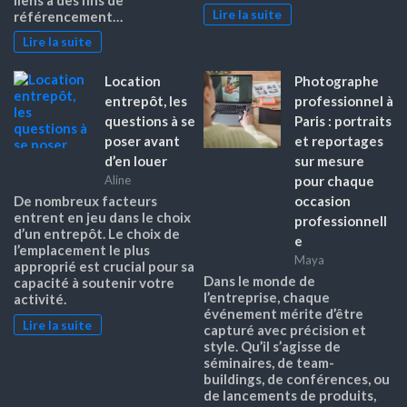
Lire la suite
référencement…
Lire la suite
Location
Photographe
entrepôt, les
professionnel à
questions à se
Paris : portraits
poser avant
et reportages
d’en louer
sur mesure
pour chaque
Aline
occasion
De nombreux facteurs
entrent en jeu dans le choix
professionnell
d’un entrepôt. Le choix de
e
l’emplacement le plus
Maya
approprié est crucial pour sa
Dans le monde de
capacité à soutenir votre
l’entreprise, chaque
activité.
événement mérite d’être
Lire la suite
capturé avec précision et
style. Qu’il s’agisse de
séminaires, de team-
buildings, de conférences, ou
de lancements de produits,