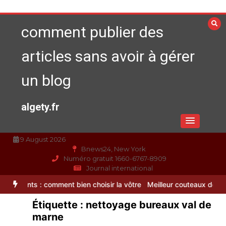
Aller
au
comment publier des
contenu
articles sans avoir à gérer
un blog
algety.fr
9 August 2026
Bnews24, New York
Numéro gratuit 1660-6767-8909
Journal international
 comment bien choisir la vôtre
Meilleur couteaux de cuisine profess
Étiquette :
nettoyage bureaux val de
marne