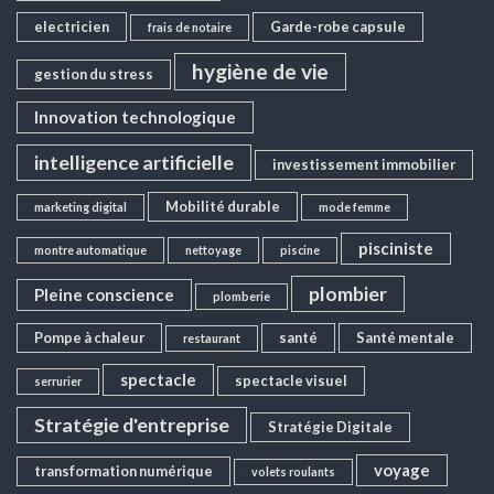
electricien
Garde-robe capsule
frais de notaire
hygiène de vie
gestion du stress
Innovation technologique
intelligence artificielle
investissement immobilier
Mobilité durable
marketing digital
mode femme
pisciniste
montre automatique
nettoyage
piscine
plombier
Pleine conscience
plomberie
Pompe à chaleur
santé
Santé mentale
restaurant
spectacle
spectacle visuel
serrurier
Stratégie d'entreprise
Stratégie Digitale
voyage
transformation numérique
volets roulants