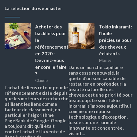
La selection du webmaster
Acheter des
Tokio Inkarami :
backlinks pour
l’huile
le
précieuse pour
référencement
des cheveux
en 2020 :
éclatants
Devriez-vous
Marise
encore le faire
Dans un marché capillaire
sans cesse renouvelé, la
?
quête d’un soin capable de
Claude
restaurer en profondeur la
L’achat de liens retour pour le
beauté naturelle des
référencement existe depuis
cheveux est une priorité pour
que les moteurs de recherche
beaucoup. Le soin Tokio
utilisent les liens comme
Inkarami s’impose aujourd’hui
facteur de classement, en
comme une réponse
particulier l’algorithme
technologique d’exception,
PageRank de Google. Google
basée sur une formule
a toujours dit qu’il était
innovante et concentrée,
contre l’achat et la vente de
visant…
liens à des fins de