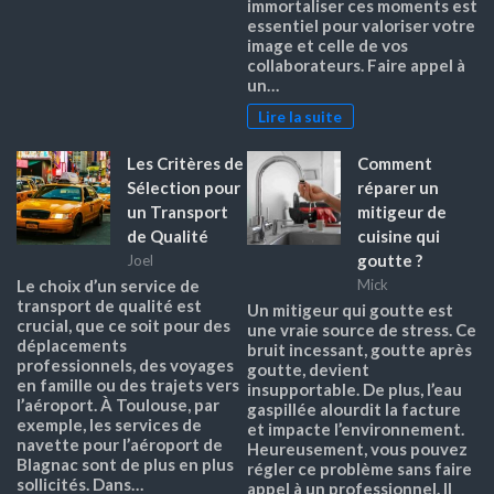
immortaliser ces moments est
essentiel pour valoriser votre
image et celle de vos
collaborateurs. Faire appel à
un…
Lire la suite
Les Critères de
Comment
Sélection pour
réparer un
un Transport
mitigeur de
de Qualité
cuisine qui
goutte ?
Joel
Le choix d’un service de
Mick
transport de qualité est
Un mitigeur qui goutte est
crucial, que ce soit pour des
une vraie source de stress. Ce
déplacements
bruit incessant, goutte après
professionnels, des voyages
goutte, devient
en famille ou des trajets vers
insupportable. De plus, l’eau
l’aéroport. À Toulouse, par
gaspillée alourdit la facture
exemple, les services de
et impacte l’environnement.
navette pour l’aéroport de
Heureusement, vous pouvez
Blagnac sont de plus en plus
régler ce problème sans faire
sollicités. Dans…
appel à un professionnel. Il