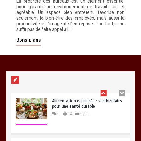
La propreté des bureaux est un élément essentiel
pour garantir un environnement de travail sain et
agréable. Un espace bien entretenu favorise non
Vitalité au quotidien : découvrez notre
banc d’essai 2026 des 9 meilleurs
seulement le bien-être des employés, mais aussi la
compléments d’oméga 3
productivité et l’image de l’entreprise. Pourtant, il ne
suffit pas de faire appel à […]
0
24 minutes
Bons plans
Meilleur couteaux de cuisine
professionnel pour affiner vos
préparations
14 minutes
Alimentation équilibrée : ses bienfaits
pour une santé durable
0
10 minutes