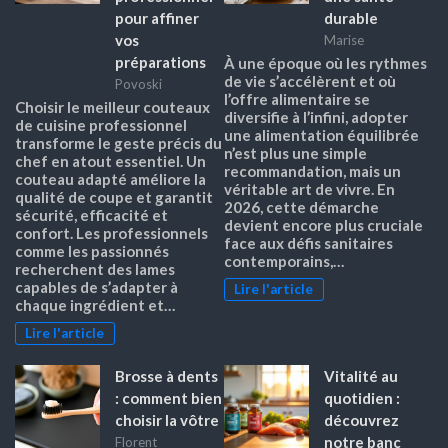
pour affiner
durable
vos
Marise
préparations
À une époque où les rythmes
de vie s’accélèrent et où
Povoski
l’offre alimentaire se
Choisir le meilleur couteaux
diversifie à l’infini, adopter
de cuisine professionnel
une alimentation équilibrée
transforme le geste précis du
n’est plus une simple
chef en atout essentiel. Un
recommandation, mais un
couteau adapté améliore la
véritable art de vivre. En
qualité de coupe et garantit
2026, cette démarche
sécurité, efficacité et
devient encore plus cruciale
confort. Les professionnels
face aux défis sanitaires
comme les passionnés
contemporains,…
recherchent des lames
capables de s’adapter à
Lire l'article
chaque ingrédient et…
Lire l'article
Brosse à dents
Vitalité au
: comment bien
quotidien :
choisir la vôtre
découvrez
notre banc
Florent