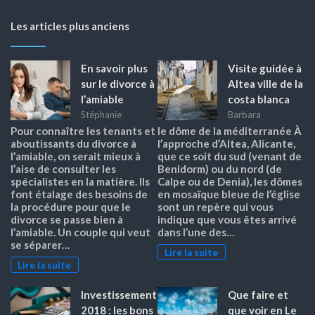
Les articles plus anciens
En savoir plus
Visite guidée à
sur le divorce à
Altea ville de la
l’amiable
costa blanca
Stéphanie
Barbara
Pour connaître les tenants et
le dôme de la méditerranée À
aboutissants du divorce à
l’approche d’Altea, Alicante,
l’amiable, on serait mieux à
que ce soit du sud (venant de
l’aise de consulter les
Benidorm) ou du nord (de
spécialistes en la matière. Ils
Calpe ou de Denia), les dômes
font étalage des besoins de
en mosaïque bleue de l’église
la procédure pour que le
sont un repère qui vous
divorce se passe bien à
indique que vous êtes arrivé
l’amiable. Un couple qui veut
dans l’une des…
se séparer…
Lire la suite
Lire la suite
Investissement
Que faire et
2018 : les bons
que voir en Le