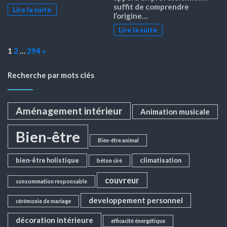
suffit de comprendre
Lire la suite
l’origine…
Lire la suite
Page:
Next
1
2
…
294
»
Recherche par mots clés
Aménagement intérieur
Animation musicale
Bien-être
Bien-être animal
bien-être holistique
climatisation
béton ciré
couvreur
consommation responsable
developpement personnel
cérémonie de mariage
décoration intérieure
efficacité énergétique