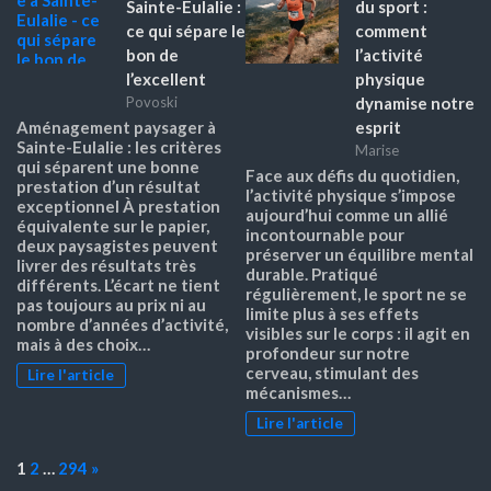
Sainte-Eulalie :
du sport :
ce qui sépare le
comment
bon de
l’activité
l’excellent
physique
dynamise notre
Povoski
esprit
Aménagement paysager à
Sainte-Eulalie : les critères
Marise
qui séparent une bonne
Face aux défis du quotidien,
prestation d’un résultat
l’activité physique s’impose
exceptionnel À prestation
aujourd’hui comme un allié
équivalente sur le papier,
incontournable pour
deux paysagistes peuvent
préserver un équilibre mental
livrer des résultats très
durable. Pratiqué
différents. L’écart ne tient
régulièrement, le sport ne se
pas toujours au prix ni au
limite plus à ses effets
nombre d’années d’activité,
visibles sur le corps : il agit en
mais à des choix…
profondeur sur notre
cerveau, stimulant des
Lire l'article
mécanismes…
Lire l'article
Page:
Next
1
2
…
294
»