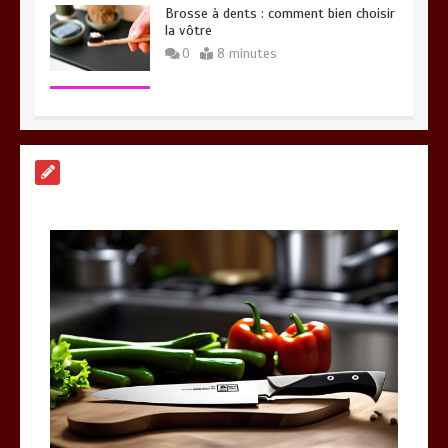
Brosse à dents : comment bien choisir
la vôtre
0
8 minutes
Vitalité au quotidien : découvrez notre
banc d’essai 2026 des 9 meilleurs
compléments d’oméga 3
0
24 minutes
Meilleur couteaux de cuisine
professionnel pour affiner vos
préparations
14 minutes
Alimentation équilibrée : ses bienfaits