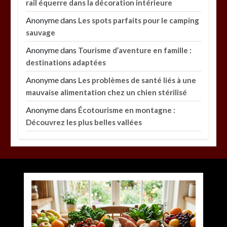
rail équerre dans la décoration intérieure
Anonyme
dans
Les spots parfaits pour le camping
sauvage
Anonyme
dans
Tourisme d’aventure en famille :
destinations adaptées
Anonyme
dans
Les problèmes de santé liés à une
mauvaise alimentation chez un chien stérilisé
Anonyme
dans
Écotourisme en montagne :
Découvrez les plus belles vallées
Paysagiste à Sainte-Eulalie : ce qui sépare le bon
de l’excellent
par
Povoski
5 août 2026
0
6 minutes
4 jours
Vitalité au quotidien : découvrez notre banc
d’essai 2026 des 9 meilleurs compléments
d’oméga 3