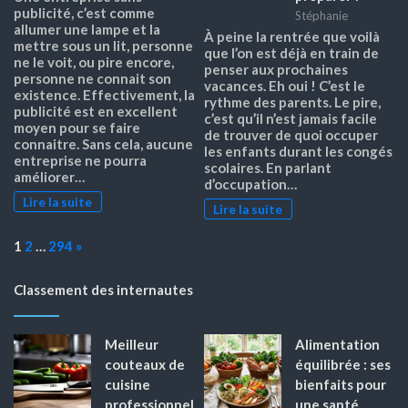
publicité, c’est comme
Stéphanie
allumer une lampe et la
À peine la rentrée que voilà
mettre sous un lit, personne
que l’on est déjà en train de
ne le voit, ou pire encore,
penser aux prochaines
personne ne connait son
vacances. Eh oui ! C’est le
existence. Effectivement, la
rythme des parents. Le pire,
publicité est en excellent
c’est qu’il n’est jamais facile
moyen pour se faire
de trouver de quoi occuper
connaitre. Sans cela, aucune
les enfants durant les congés
entreprise ne pourra
scolaires. En parlant
améliorer…
d’occupation…
Lire la suite
Lire la suite
Page:
Next
1
2
…
294
»
Classement des internautes
Meilleur
Alimentation
couteaux de
équilibrée : ses
cuisine
bienfaits pour
professionnel
une santé