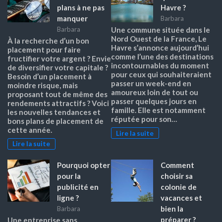
plans à ne pas
Havre ?
manquer
Barbara
Barbara
Une commune située dans le
Nord Ouest de la France, Le
À la recherche d’un bon
Havre s’annonce aujourd’hui
placement pour faire
comme l’une des destinations
fructifier votre argent ? Envie
incontournables du moment
de diversifier votre capitale ?
pour ceux qui souhaiteraient
Besoin d’un placement à
passer un week-end en
moindre risque, mais
amoureux loin de tout ou
proposant tout de même des
passer quelques jours en
rendements attractifs ? Voici
famille. Elle est notamment
les nouvelles tendances et
réputée pour son…
bons plans de placement de
cette année.
Lire la suite
Lire la suite
Pourquoi opter
Comment
pour la
choisir sa
publicité en
colonie de
ligne ?
vacances et
bien la
Barbara
préparer ?
Une entreprise sans