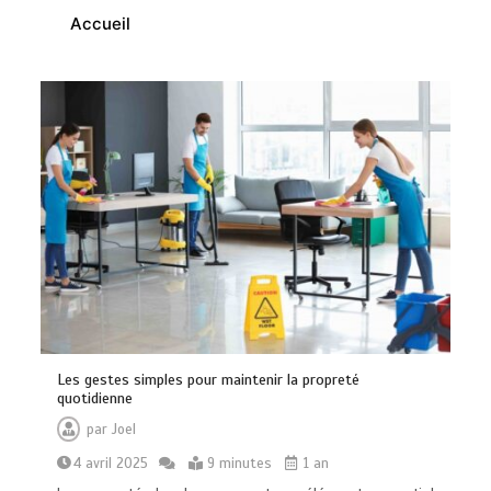
Accueil
Les gestes simples pour maintenir la propreté
Brosse à dents : comment bien choisir
quotidienne
la vôtre
0
8 minutes
par
Joel
4 avril 2025
9 minutes
1 an