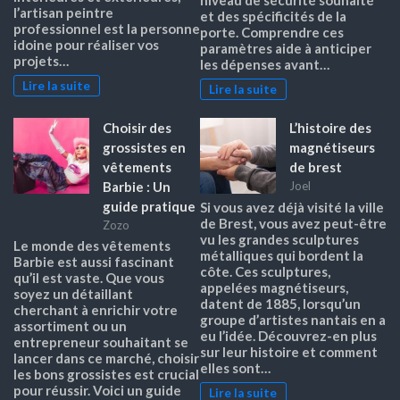
l’artisan peintre
et des spécificités de la
professionnel est la personne
porte. Comprendre ces
idoine pour réaliser vos
paramètres aide à anticiper
projets…
les dépenses avant…
Lire la suite
Lire la suite
Choisir des
L’histoire des
grossistes en
magnétiseurs
vêtements
de brest
Barbie : Un
Joel
guide pratique
Si vous avez déjà visité la ville
de Brest, vous avez peut-être
Zozo
vu les grandes sculptures
Le monde des vêtements
métalliques qui bordent la
Barbie est aussi fascinant
côte. Ces sculptures,
qu’il est vaste. Que vous
appelées magnétiseurs,
soyez un détaillant
datent de 1885, lorsqu’un
cherchant à enrichir votre
groupe d’artistes nantais en a
assortiment ou un
eu l’idée. Découvrez-en plus
entrepreneur souhaitant se
sur leur histoire et comment
lancer dans ce marché, choisir
elles sont…
les bons grossistes est crucial
pour réussir. Voici un guide
Lire la suite