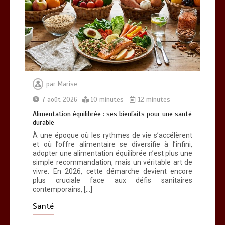
Alimentation équilibrée : ses bienfaits
pour une santé durable
0
10 minutes
par
Marise
7 août 2026
10 minutes
12 minutes
Alimentation équilibrée : ses bienfaits pour une santé
durable
Brosse à dents : comment bien choisir
À une époque où les rythmes de vie s’accélèrent
la vôtre
et où l’offre alimentaire se diversifie à l’infini,
0
8 minutes
adopter une alimentation équilibrée n’est plus une
simple recommandation, mais un véritable art de
vivre. En 2026, cette démarche devient encore
plus cruciale face aux défis sanitaires
contemporains, […]
Santé