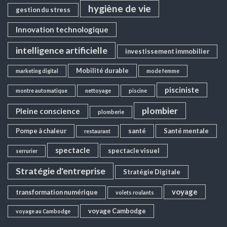
hygiène de vie
gestion du stress
Innovation technologique
intelligence artificielle
investissement immobilier
Mobilité durable
marketing digital
mode femme
pisciniste
montre automatique
nettoyage
piscine
plombier
Pleine conscience
plomberie
Pompe à chaleur
santé
Santé mentale
restaurant
spectacle
spectacle visuel
serrurier
Stratégie d'entreprise
Stratégie Digitale
voyage
transformation numérique
volets roulants
voyage Cambodge
voyage au Cambodge