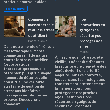
pratique pour vous aider…
Lire la suite
Comment la
Top
massothérapie
innovations en
réduit le stress
gadgets de
quotidien ?
sécurité pour
protéger nos
Pascal Cabus
aînés
Dans notre monde effréné, la
massothérapie s’impose
Marise
comme un remède naturel
À mesure que notre société
contre le stress quotidien.
vieillit, la nécessité d’assurer
Cette pratique
la sécurité et le bien-être des
thérapeutique manuelle
aînés devient une priorité
offre bien plus qu’un simple
majeure. Dans ce contexte,
moment de détente ; elle
les avancées technologiques
constitue une véritable
transforment profondément
stratégie de gestion du
la manière dont nous
stress aux bienfaits du
protégeons nos proches
massage scientifiquement
âgés. Les innovations
prouvés. Découvrons
récentes en gadgets de
comment…
sécurité ouvrent des…