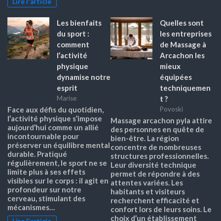
Lire l'article
Les bienfaits
Quelles sont
du sport :
les entreprises
comment
de Massage à
l’activité
Arcachon les
physique
mieux
dynamise notre
équipées
esprit
techniquemen
t ?
Marise
Face aux défis du quotidien,
Povoski
l’activité physique s’impose
Massage arcachon pyla attire
aujourd’hui comme un allié
des personnes en quête de
incontournable pour
bien-être. La région
préserver un équilibre mental
concentre de nombreuses
durable. Pratiqué
structures professionnelles.
régulièrement, le sport ne se
Leur diversité technique
limite plus à ses effets
permet de répondre à des
visibles sur le corps : il agit en
attentes variées. Les
profondeur sur notre
habitants et visiteurs
cerveau, stimulant des
recherchent efficacité et
mécanismes…
confort lors de leurs soins. Le
choix d’un établissement