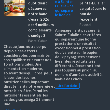
quotidien :
Sainte-Eulalie :
découvrez
ce qui sépare le
notre banc
bon de
d’essai 2026
l’excellent
des 9 meilleurs
Povoski
compléments
Aménagement paysager à
Sainte-Eulalie : les critères
d’oméga 3
qui séparent une bonne
Pascal Cabus
prestation d’un résultat
Chaque jour, notre corps
exceptionnel À prestation
déploie des efforts
équivalente sur le papier,
considérables pour maintenir
deux paysagistes peuvent
son équilibre et assurer nos
livrer des résultats très
fonctions vitales. Une
différents. L’écart ne tient
alimentation moderne,
pas toujours au prix ni au
souvent déséquilibrée, peut
nombre d’années d’activité,
laisser des lacunes
mais à des choix…
nutritionnelles, impactant
Lire l'article
directement notre énergie et
notre bien-être. Parmi les
nutriments essentiels, les
acides gras oméga 3 tiennent
une…