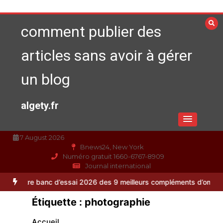
Aller
au
comment publier des
contenu
articles sans avoir à gérer
un blog
algety.fr
7 August 2026
Bnews24, New York
Numéro gratuit 1660-6767-8909
Journal international
nc d’essai 2026 des 9 meilleurs compléments d’oméga 3
Alimentation
Étiquette :
photographie
Accueil