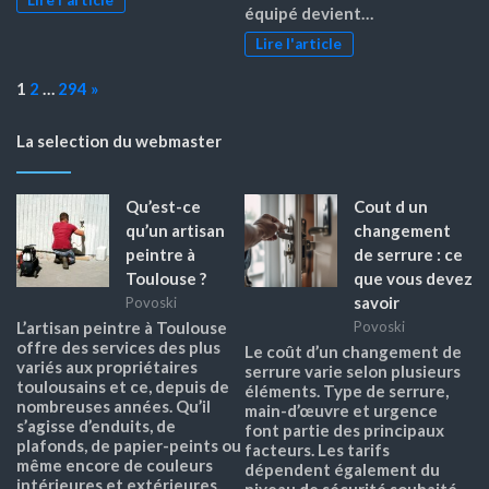
Lire l'article
équipé devient…
Lire l'article
Page:
Next
1
2
…
294
»
La selection du webmaster
Qu’est-ce
Cout d un
qu’un artisan
changement
peintre à
de serrure : ce
Toulouse ?
que vous devez
savoir
Povoski
L’artisan peintre à Toulouse
Povoski
offre des services des plus
Le coût d’un changement de
variés aux propriétaires
serrure varie selon plusieurs
toulousains et ce, depuis de
éléments. Type de serrure,
nombreuses années. Qu’il
main-d’œuvre et urgence
s’agisse d’enduits, de
font partie des principaux
plafonds, de papier-peints ou
facteurs. Les tarifs
même encore de couleurs
dépendent également du
intérieures et extérieures,
niveau de sécurité souhaité