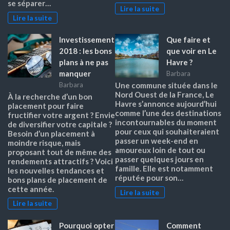
se séparer…
Lire la suite
Lire la suite
Investissement
Que faire et
2018 : les bons
que voir en Le
plans à ne pas
Havre ?
manquer
Barbara
Barbara
Une commune située dans le
Nord Ouest de la France, Le
À la recherche d’un bon
Havre s’annonce aujourd’hui
placement pour faire
comme l’une des destinations
fructifier votre argent ? Envie
incontournables du moment
de diversifier votre capitale ?
pour ceux qui souhaiteraient
Besoin d’un placement à
passer un week-end en
moindre risque, mais
amoureux loin de tout ou
proposant tout de même des
passer quelques jours en
rendements attractifs ? Voici
famille. Elle est notamment
les nouvelles tendances et
réputée pour son…
bons plans de placement de
cette année.
Lire la suite
Lire la suite
Pourquoi opter
Comment