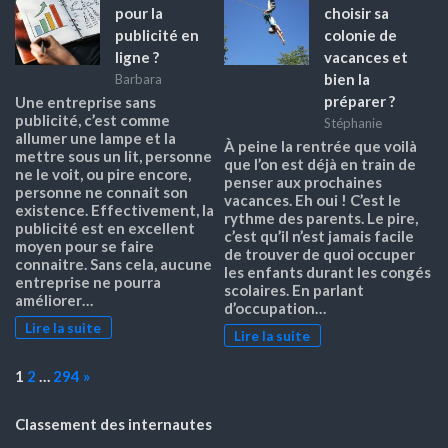
pour la
choisir sa
publicité en
colonie de
ligne ?
vacances et
bien la
Barbara
préparer ?
Une entreprise sans
publicité, c’est comme
Stéphanie
allumer une lampe et la
À peine la rentrée que voilà
mettre sous un lit, personne
que l’on est déjà en train de
ne le voit, ou pire encore,
penser aux prochaines
personne ne connait son
vacances. Eh oui ! C’est le
existence. Effectivement, la
rythme des parents. Le pire,
publicité est en excellent
c’est qu’il n’est jamais facile
moyen pour se faire
de trouver de quoi occuper
connaitre. Sans cela, aucune
les enfants durant les congés
entreprise ne pourra
scolaires. En parlant
améliorer…
d’occupation…
Lire la suite
Lire la suite
Page:
Next
1
2
…
294
»
Classement des internautes