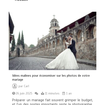
Vitalité au quotidien : découvrez notre
banc d’essai 2026 des 9 meilleurs
compléments d’oméga 3
0
24 minutes
Paysagiste à Sainte-Eulalie : ce qui
Idées malines pour économiser sur les photos de votre
sépare le bon de l’excellent
mariage
0
6 minutes
par
Carl
26 juin 2025
11 minutes
1 an
Préparer un mariage fait souvent grimper le budget,
et l’un des postes importants reste la photographie.