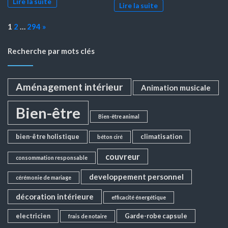
Lire la suite
Lire la suite
Page:
Next
1
2
…
294
»
Recherche par mots clés
Aménagement intérieur
Animation musicale
Bien-être
Bien-être animal
bien-être holistique
climatisation
béton ciré
couvreur
consommation responsable
developpement personnel
cérémonie de mariage
décoration intérieure
efficacité énergétique
electricien
Garde-robe capsule
frais de notaire