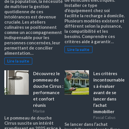
de la population, la nécessité
Installer ce type
de maîtriser la gestion
d’équipement chez soi
quotidienne de ces
facilite la recharge à domicile.
intolérances est devenue
Plusieurs modèles existent et
cruciale. Les ateliers
diffèrent selon la puissance,
culinaires se positionnent
la compatibilité et les
comme un accompagnement
besoins. Comprendre ces
indispensable pour les
critères aide à garantir…
personnes concernées, leur
permettant de concilier
Lire la suite
alimentation…
Lire la suite
Découvrez le
Les critères
pommeau de
incontournable
douche Cirrus :
s à évaluer
performance
avant de se
et confort
lancer dans
réunis
l’achat
immobilier
Marise
Le pommeau de douche
Pascal Cabus
Cirrus suscite un intérêt
Se lancer dans l’achat
grandissant en 2025 grâce à