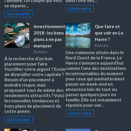
l’amiable. Un couple qui veut
dans l’une des…
se séparer…
Lire la suite
Lire la suite
Investissement
Que faire et
2018 : les bons
que voir en Le
plans à ne pas
Havre ?
manquer
Barbara
Barbara
Une commune située dans le
Nord Ouest de la France, Le
À la recherche d’un bon
Havre s’annonce aujourd’hui
placement pour faire
comme l’une des destinations
fructifier votre argent ? Envie
incontournables du moment
de diversifier votre capitale ?
pour ceux qui souhaiteraient
Besoin d’un placement à
passer un week-end en
moindre risque, mais
amoureux loin de tout ou
proposant tout de même des
passer quelques jours en
rendements attractifs ? Voici
famille. Elle est notamment
les nouvelles tendances et
réputée pour son…
bons plans de placement de
cette année.
Lire la suite
Lire la suite