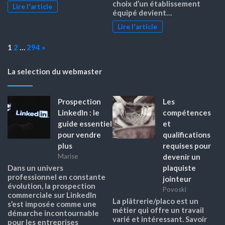
choix d’un établissement
Lire l'article
équipé devient…
Lire l'article
Page:
Next
1
2
…
294
»
La selection du webmaster
Prospection
Les
LinkedIn : le
compétences
guide essentiel
et
pour vendre
qualifications
plus
requises pour
devenir un
Marise
plaquiste
Dans un univers
professionnel en constante
jointeur
évolution, la prospection
Povoski
commerciale sur LinkedIn
La plâtrerie/placo est un
s’est imposée comme une
métier qui offre un travail
démarche incontournable
varié et intéressant. Savoir
pour les entreprises