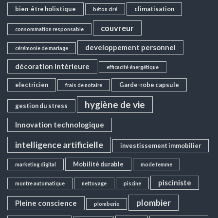
bien-être holistique
climatisation
béton ciré
couvreur
consommation responsable
developpement personnel
cérémonie de mariage
décoration intérieure
efficacité énergétique
electricien
Garde-robe capsule
frais de notaire
hygiène de vie
gestion du stress
Innovation technologique
intelligence artificielle
investissement immobilier
Mobilité durable
marketing digital
mode femme
pisciniste
montre automatique
nettoyage
piscine
plombier
Pleine conscience
plomberie