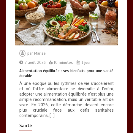
Alimentation équilibrée : ses bienfaits
pour une santé durable
0
10 minutes
par
Marise
7 août 2026
10 minutes
1 jour
Alimentation équilibrée : ses bienfaits pour une santé
durable
Brosse à dents : comment bien choisir
À une époque où les rythmes de vie s’accélèrent
la vôtre
et où l’offre alimentaire se diversifie à l’infini,
0
8 minutes
adopter une alimentation équilibrée n’est plus une
simple recommandation, mais un véritable art de
vivre. En 2026, cette démarche devient encore
plus cruciale face aux défis sanitaires
contemporains, […]
Santé