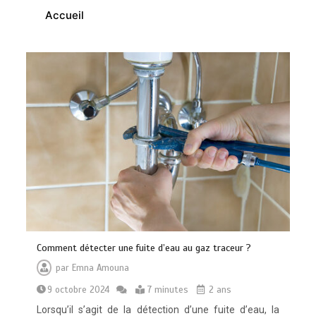
Accueil
Vitalité au quotidien : découvrez notre
banc d’essai 2026 des 9 meilleurs
compléments d’oméga 3
0
24 minutes
Paysagiste à Sainte-Eulalie : ce qui
sépare le bon de l’excellent
Comment détecter une fuite d’eau au gaz traceur ?
0
6 minutes
par
Emna Amouna
9 octobre 2024
7 minutes
2 ans
Lorsqu’il s’agit de la détection d’une fuite d’eau, la