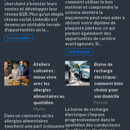
comment utiliser le bon
cherchant à booster leurs
matériel et comprendre la
ventes et développer leur
science derrière la
réseau B2B. Plus qu’un simple
maçonnerie peut vous aider à
réseau social, LinkedIn est
obtenir votre diplôme de
devenu un véritable terrain
plaquiste jointeur, ce qui
d’opportunités où la…
permet également des
Lire la suite
opportunités de carrière
avantageuses. Si…
Lire la suite
Ateliers
Borne de
culinaires :
recharge
mieux vivre
électrique :
avec les
comment bien
allergies
choisir pour
alimentaires au
son domicile
quotidien
Povoski
Marise
La borne de recharge
électrique s’impose
Dans un contexte où les
progressivement dans le
allergies alimentaires
quotidien des conducteurs
touchent une part croissante
de véhicules électriques.