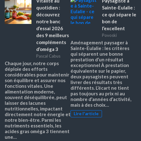
Vitalité au
Paysagiste à
quotidien :
Sainte-Eulalie :
découvrez
ce qui sépare le
notre banc
bon de
d’essai 2026
l’excellent
des 9 meilleurs
Povoski
compléments
Aménagement paysager à
Sainte-Eulalie : les critères
d’oméga 3
qui séparent une bonne
Pascal Cabus
prestation d’un résultat
Chaque jour, notre corps
exceptionnel À prestation
déploie des efforts
équivalente sur le papier,
considérables pour maintenir
deux paysagistes peuvent
son équilibre et assurer nos
livrer des résultats très
fonctions vitales. Une
différents. L’écart ne tient
alimentation moderne,
pas toujours au prix ni au
souvent déséquilibrée, peut
nombre d’années d’activité,
laisser des lacunes
mais à des choix…
nutritionnelles, impactant
Lire l'article
directement notre énergie et
notre bien-être. Parmi les
nutriments essentiels, les
acides gras oméga 3 tiennent
une…