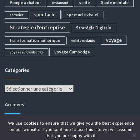
Pompe à chaleur
santé
Santé mentale
restaurant
spectacle
spectacle visuel
serrurier
Stratégie d'entreprise
Stratégie Digitale
voyage
transformation numérique
volets roulants
voyage Cambodge
voyage au Cambodge
Catégories
Catégories
Archives
Archives
We use cookies to ensure that we give you the best experience
on our website. If you continue to use this site we will assume
that you are happy with it.