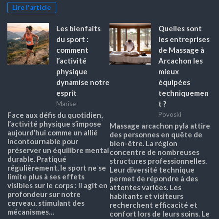
Lire l'article
Les bienfaits
Quelles sont
du sport :
les entreprises
comment
de Massage à
l’activité
Arcachon les
physique
mieux
dynamise notre
équipées
esprit
techniquemen
t ?
Marise
Face aux défis du quotidien,
Povoski
l’activité physique s’impose
Massage arcachon pyla attire
aujourd’hui comme un allié
des personnes en quête de
incontournable pour
bien-être. La région
préserver un équilibre mental
concentre de nombreuses
durable. Pratiqué
structures professionnelles.
régulièrement, le sport ne se
Leur diversité technique
limite plus à ses effets
permet de répondre à des
visibles sur le corps : il agit en
attentes variées. Les
profondeur sur notre
habitants et visiteurs
cerveau, stimulant des
recherchent efficacité et
mécanismes…
confort lors de leurs soins. Le