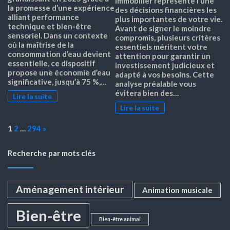
immobilier représente l’une
la promesse d’une expérience
des décisions financières les
alliant performance
plus importantes de votre vie.
technique et bien-être
Avant de signer le moindre
sensoriel. Dans un contexte
compromis, plusieurs critères
où la maîtrise de la
essentiels méritent votre
consommation d’eau devient
attention pour garantir un
essentielle, ce dispositif
investissement judicieux et
propose une économie d’eau
adapté à vos besoins. Cette
significative, jusqu’à 75 %,…
analyse préalable vous
évitera bien des…
Lire la suite
Lire la suite
Page:
Next
1
2
…
294
»
Recherche par mots clés
Aménagement intérieur
Animation musicale
Bien-être
Bien-être animal