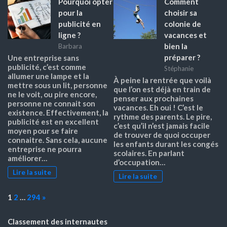
Pourquoi opter
Comment
pour la
choisir sa
publicité en
colonie de
ligne ?
vacances et
bien la
Barbara
préparer ?
Une entreprise sans
publicité, c’est comme
Stéphanie
allumer une lampe et la
À peine la rentrée que voilà
mettre sous un lit, personne
que l’on est déjà en train de
ne le voit, ou pire encore,
penser aux prochaines
personne ne connait son
vacances. Eh oui ! C’est le
existence. Effectivement, la
rythme des parents. Le pire,
publicité est en excellent
c’est qu’il n’est jamais facile
moyen pour se faire
de trouver de quoi occuper
connaitre. Sans cela, aucune
les enfants durant les congés
entreprise ne pourra
scolaires. En parlant
améliorer…
d’occupation…
Lire la suite
Lire la suite
Page:
Next
1
2
…
294
»
Classement des internautes