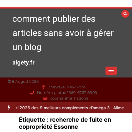
Aller
au
comment publier des
contenu
articles sans avoir à gérer
un blog
algety.fr
8 August 2026
Bnews24, New York
Numéro gratuit 1660-6767-8909
Journal international
 des 9 meilleurs compléments d’oméga 3
Alimentation équilibrée : s
Étiquette :
recherche de fuite en
copropriété Essonne