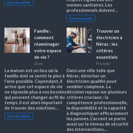
Lire la suite
normes sanitaires. Les
professionnels doivent…
Lire la suite
Famille :
Trouver un
comment
électricien à
réaménager
Nérac : les
votre espace
critères
de vie ?
essentiels
Zozo
Povoski
La maison est un lieu où la
Dans une ville telle que
famille doit se sentir le plus à
Nérac, dénicher un
l’aise possible. Cependant, il
électricien qualifié peut
arrive que cet espace de vie
sembler complexe. La
ne réponde plus à vos besoins
décision repose sur plusieurs
qui peuvent changer au fil du
critères cruciaux : la
temps. Il est alors important
compétence professionnelle,
de trouver des solutions…
la disponibilité et la capacité
à diagnostiquer efficacement
Lire la suite
les pannes. L’accent se porte
aussi sur le niveau de sécurité
des interventions,…