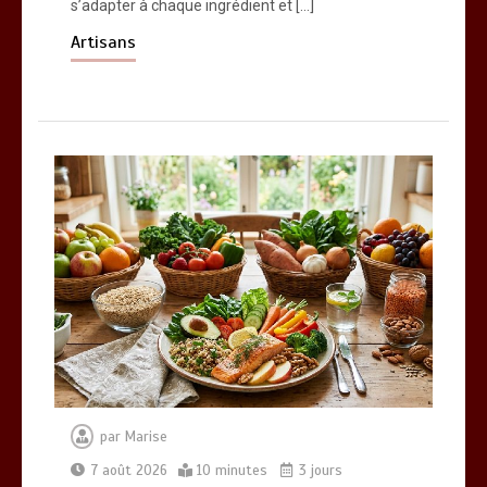
s’adapter à chaque ingrédient et […]
Artisans
par
Marise
7 août 2026
10 minutes
3 jours