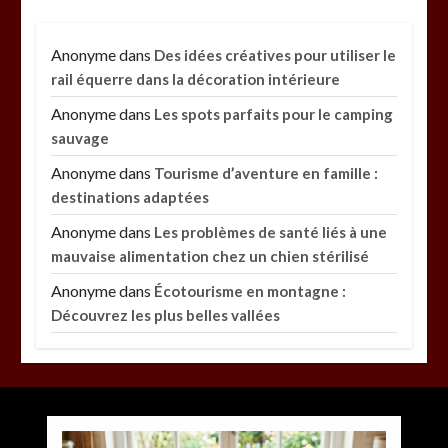
Anonyme
dans
Des idées créatives pour utiliser le
rail équerre dans la décoration intérieure
Anonyme
dans
Les spots parfaits pour le camping
sauvage
Anonyme
dans
Tourisme d’aventure en famille :
destinations adaptées
Anonyme
dans
Les problèmes de santé liés à une
mauvaise alimentation chez un chien stérilisé
Anonyme
dans
Écotourisme en montagne :
Découvrez les plus belles vallées
Paysagiste à Sainte-Eulalie : ce qui sépare le bon
Entretien d’espaces verts à Evreux : pourquoi le
savoir-faire fait la différence
de l’excellent
par
par
Povoski
Povoski
10 août 2026
5 août 2026
0
0