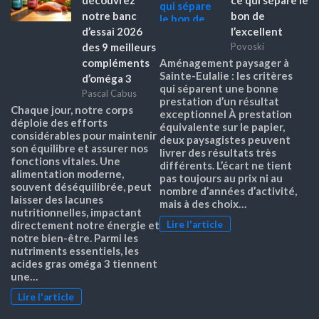
notre banc
bon de
d’essai 2026
l’excellent
des 9 meilleurs
Povoski
compléments
Aménagement paysager à
Sainte-Eulalie : les critères
d’oméga 3
qui séparent une bonne
Pascal Cabus
prestation d’un résultat
Chaque jour, notre corps
exceptionnel À prestation
déploie des efforts
équivalente sur le papier,
considérables pour maintenir
deux paysagistes peuvent
son équilibre et assurer nos
livrer des résultats très
fonctions vitales. Une
différents. L’écart ne tient
alimentation moderne,
pas toujours au prix ni au
souvent déséquilibrée, peut
nombre d’années d’activité,
laisser des lacunes
mais à des choix…
nutritionnelles, impactant
Lire l'article
directement notre énergie et
notre bien-être. Parmi les
nutriments essentiels, les
acides gras oméga 3 tiennent
une…
Lire l'article