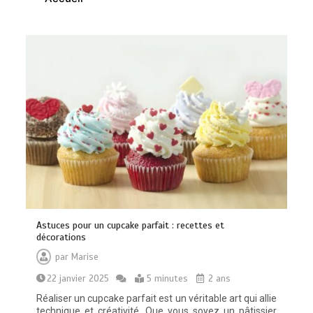
Brosse à dents : comment bien choisir
la vôtre
0
8 minutes
Astuces pour un cupcake parfait : recettes et
décorations
par
Marise
22 janvier 2025
5 minutes
2 ans
Réaliser un cupcake parfait est un véritable art qui allie
technique et créativité. Que vous soyez un pâtissier