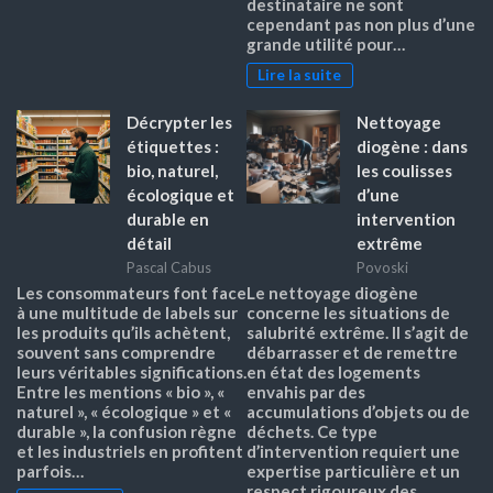
destinataire ne sont
cependant pas non plus d’une
grande utilité pour…
Lire la suite
Décrypter les
Nettoyage
étiquettes :
diogène : dans
bio, naturel,
les coulisses
écologique et
d’une
durable en
intervention
détail
extrême
Pascal Cabus
Povoski
Les consommateurs font face
Le nettoyage diogène
à une multitude de labels sur
concerne les situations de
les produits qu’ils achètent,
salubrité extrême. Il s’agit de
souvent sans comprendre
débarrasser et de remettre
leurs véritables significations.
en état des logements
Entre les mentions « bio », «
envahis par des
naturel », « écologique » et «
accumulations d’objets ou de
durable », la confusion règne
déchets. Ce type
et les industriels en profitent
d’intervention requiert une
parfois…
expertise particulière et un
respect rigoureux des