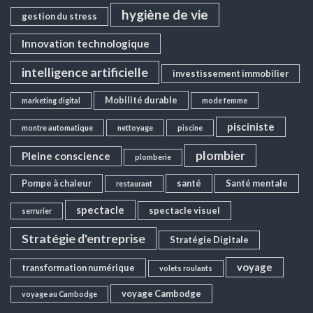
hygiène de vie
gestion du stress
Innovation technologique
intelligence artificielle
investissement immobilier
Mobilité durable
marketing digital
mode femme
pisciniste
montre automatique
nettoyage
piscine
plombier
Pleine conscience
plomberie
Pompe à chaleur
santé
Santé mentale
restaurant
spectacle
spectacle visuel
serrurier
Stratégie d'entreprise
Stratégie Digitale
voyage
transformation numérique
volets roulants
voyage Cambodge
voyage au Cambodge