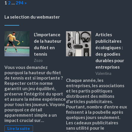
Page:
Next
1
2
…
294
»
La selection du webmaster
L’importance
Articles
de la hauteur
publicitaires
du filet en
écologiques :
tennis
des goodies
durables pour
Zozo
entreprises
Vous vous demandez
pourquoi la hauteur du filet
Valentina
de tennis est si importante ?
Chaque année, les
Respecter cette norme
entreprises, les associations
garantit un jeu équilibré,
et les partis politiques
préserve l’intégrité du sport
distribuent des millions
et assure la même expérience
d’articles publicitaires.
pour tous les joueurs. Voyons
Pourtant, nombre d’entre eux
pourquoi ce détail
finissent à la poubelle après
apparemment simple a un
quelques jours seulement.
impact crucial sur…
Les cadeaux publicitaires
sans utilité pour le
Lire la suite