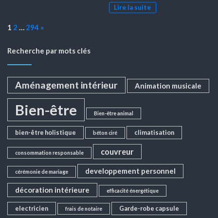
Lire la suite
Page:
Next
1
2
…
294
»
Recherche par mots clés
Aménagement intérieur
Animation musicale
Bien-être
Bien-être animal
bien-être holistique
climatisation
béton ciré
couvreur
consommation responsable
developpement personnel
cérémonie de mariage
décoration intérieure
efficacité énergétique
electricien
Garde-robe capsule
frais de notaire