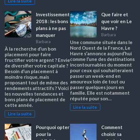
Lire la suite
Investissement
Que faire et
2018 : les bons
que voir en Le
plans à ne pas
Havre ?
manquer
Barbara
Barbara
Une commune située dans le
Nord Ouest de la France, Le
À la recherche d’un bon
Havre s’annonce aujourd’hui
placement pour faire
comme l’une des destinations
fructifier votre argent ? Envie
incontournables du moment
de diversifier votre capitale ?
pour ceux qui souhaiteraient
Besoin d’un placement à
passer un week-end en
moindre risque, mais
amoureux loin de tout ou
proposant tout de même des
passer quelques jours en
rendements attractifs ? Voici
famille. Elle est notamment
les nouvelles tendances et
réputée pour son…
bons plans de placement de
cette année.
Lire la suite
Lire la suite
Pourquoi opter
Comment
pour la
choisir sa