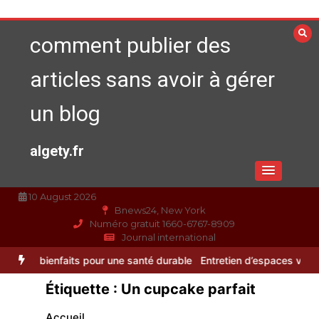
Aller
au
comment publier des
contenu
articles sans avoir à gérer
un blog
algety.fr
10 August 2026
Bnews24, New York
Numéro gratuit 1660-6767-8909
Journal international
faits pour une santé durable
Entretien d’espaces verts à Evreux : pour
Alimentation équilibrée : ses bienfaits
Étiquette :
Un cupcake parfait
pour une santé durable
0
10 minutes
Accueil