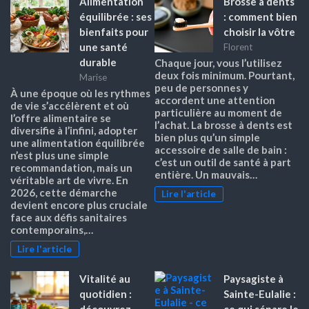
Alimentation
Brosse à dents
équilibrée : ses
: comment bien
bienfaits pour
choisir la vôtre
une santé
Florent
durable
Chaque jour, vous l’utilisez
deux fois minimum. Pourtant,
Marise
peu de personnes y
À une époque où les rythmes
accordent une attention
de vie s’accélèrent et où
particulière au moment de
l’offre alimentaire se
l’achat. La brosse à dents est
diversifie à l’infini, adopter
bien plus qu’un simple
une alimentation équilibrée
accessoire de salle de bain :
n’est plus une simple
c’est un outil de santé à part
recommandation, mais un
entière. Un mauvais…
véritable art de vivre. En
2026, cette démarche
Lire l'article
devient encore plus cruciale
face aux défis sanitaires
contemporains,…
Lire l'article
Vitalité au
Paysagiste à
quotidien :
Sainte-Eulalie :
découvrez
ce qui sépare le