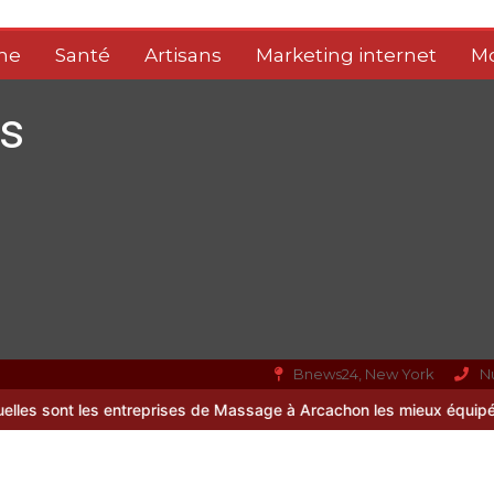
me
Santé
Artisans
Marketing internet
M
s
Bnews24, New York
N
eprises de Massage à Arcachon les mieux équipées techniquement ?
11 juillet 2026
9 minutes