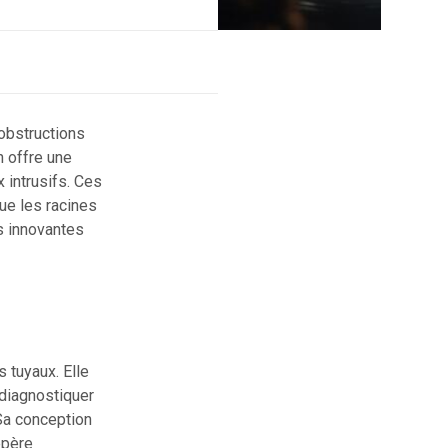
 obstructions
n offre une
 intrusifs. Ces
ue les racines
s innovantes
s tuyaux. Elle
 diagnostiquer
 Sa conception
epère