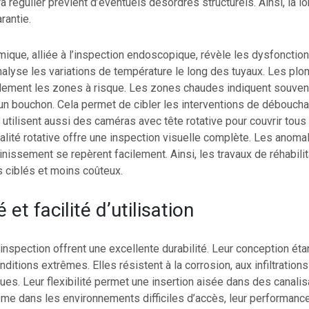
régulier prévient d’éventuels désordres structurels. Ainsi, la l
rantie.
mique, alliée à l’inspection endoscopique, révèle les dysfoncti
analyse les variations de température le long des tuyaux. Les pl
pidement les zones à risque. Les zones chaudes indiquent souven
un bouchon. Cela permet de cibler les interventions de débouch
utilisent aussi des caméras avec tête rotative pour couvrir tous 
alité rotative offre une inspection visuelle complète. Les anoma
nissement se repèrent facilement. Ainsi, les travaux de réhabilit
 ciblés et moins coûteux.
é et facilité d’utilisation
nspection offrent une excellente durabilité. Leur conception éta
ditions extrêmes. Elles résistent à la corrosion, aux infiltrations
es. Leur flexibilité permet une insertion aisée dans des canalis
e dans les environnements difficiles d’accès, leur performanc