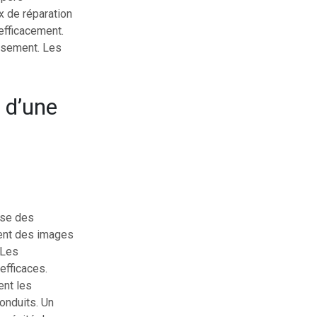
ux de réparation
 efficacement.
issement. Les
 d’une
ise des
rent des images
 Les
efficaces.
ent les
conduits. Un