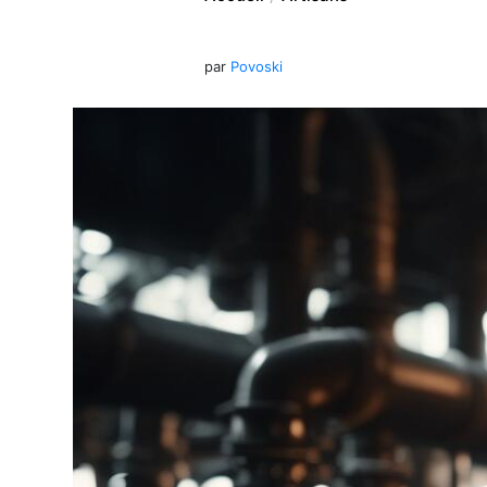
par
Povoski