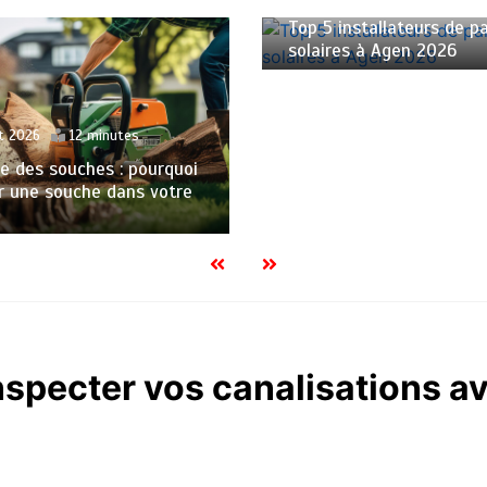
Top 5 installateurs de 
solaires à Agen 2026
et 2026
12 minutes
 des souches : pourquoi
r une souche dans votre
nspecter vos canalisations a