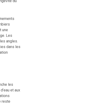
ongévité du
onnements
ombiers
t une
age. Les
les angles.
lies dans les
ation
nche les
 d’eau et aux
ations
e reste