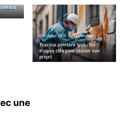
panneaux
10 juillet 2026
15 minutes
Travaux peinture lyon : les
étapes clés pour réussir son
projet
vec une