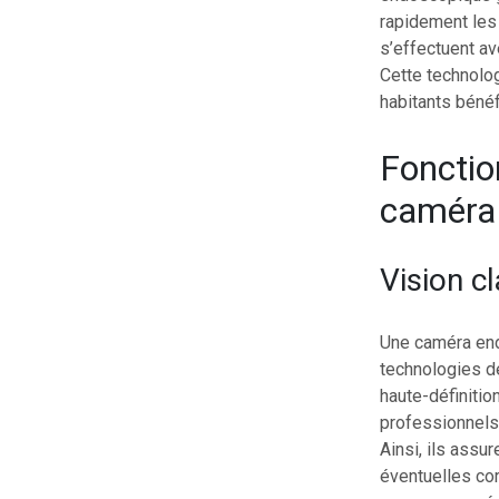
rapidement les f
s’effectuent av
Cette technolo
habitants bénéfi
Fonctio
caméra 
Vision c
Une caméra endo
technologies d
haute-définitio
professionnels
Ainsi, ils assu
éventuelles cor