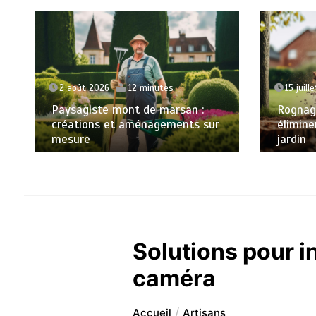
2 août 2026
12 minutes
15 juill
Paysagiste mont de marsan :
Rognage
créations et aménagements sur
élimine
mesure
jardin
Solutions pour i
caméra
Accueil
Artisans