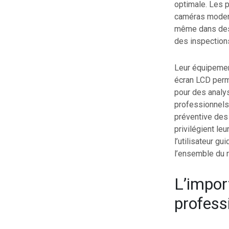
optimale. Les p
caméras modern
même dans des é
des inspection
Leur équipemen
écran LCD perme
pour des analys
professionnels.
préventive des
privilégient leu
l’utilisateur g
l’ensemble du 
L’impor
profess