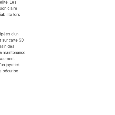
alité. Les
ion claire
abilité lors
ipées d’un
t sur carte SD
rrain des
 la maintenance
issement
’un joystick,
de sécurise