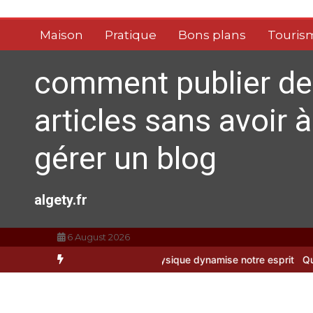
Aller
au
Maison
Pratique
Bons plans
Touris
contenu
comment publier de
articles sans avoir à
gérer un blog
algety.fr
6 August 2026
nt l’activité physique dynamise notre esprit
Quelles sont les entr