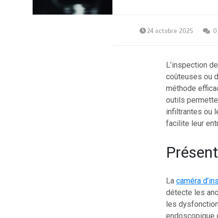
24 octobre 2025
0
L’inspection de
coûteuses ou de
méthode efficac
outils permette
infiltrantes ou
facilite leur en
Présent
La
caméra d’in
détecte les ano
les dysfonction
endoscopique g