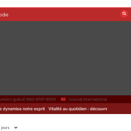
ode
Les bienfaits du sport : comment
l’activité physique dynamise notre
esprit
4 août 2026
0
uméro gratuit 1660-6767-8909
Journal international
Vitalité au quotidien : découvrez notre banc d’essai 2026 des 9 m
 jours