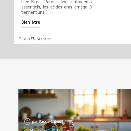
bien-être. Parmi les nutriments
essentiels, les acides gras oméga 3
tiennent une […]
Quelles sont les entreprises de
4
Bien être
Massage à Arcachon les mieux
équipées techniquement ?
Plus d’histoires
4 août 2026
15 minutes
3 jours
Les meilleures applis mobiles
5
pour réussir vos road trips à
moto
3 août 2026
10 minutes
3 jours
par
Pascal Cabus
24 minutes
1 heure