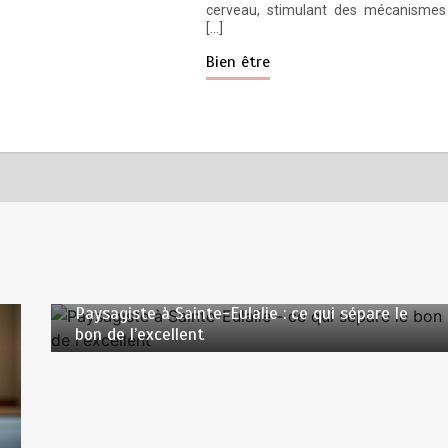
cerveau, stimulant des mécanismes
[…]
Bien être
par
Povoski
6 minutes
2 jours
Paysagiste à Sainte-Eulalie : ce qui sépare le
bon de l’excellent