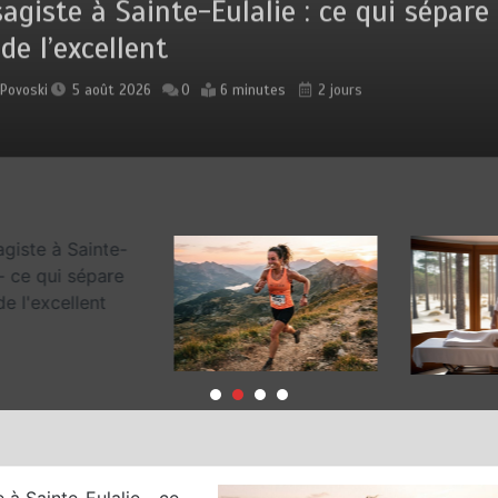
agiste à Sainte-Eulalie : ce qui sépare 
de l’excellent
r
Povoski
5 août 2026
0
6 minutes
2 jours