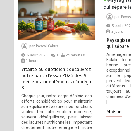
par
Povos
Vitalité au quotidien :
1
découvrez notre banc d’essai
5 août 202
2026 des 9 meilleurs
2 jours
compléments d’oméga 3
Paysagiste 
6 août 2026
24 minutes
1 heure
qui sépare 
par
Pascal Cabus
Aménagemen
6 août 2026
0
24 minutes
Eulalie : les
1 heure
Paysagiste à Sainte-Eulalie :
2
bonne pres
ce qui sépare le bon de
Vitalité au quotidien : découvrez
exceptionnel
l’excellent
notre banc d’essai 2026 des 9
sur le pap
peuvent liv
meilleurs compléments d’oméga
5 août 2026
6 minutes
2 jours
différents.
3
toujours a
Chaque jour, notre corps déploie des
d’années d’a
efforts considérables pour maintenir
[…]
Les bienfaits du sport :
3
son équilibre et assurer nos fonctions
Maison
comment l’activité physique
vitales. Une alimentation moderne,
souvent déséquilibrée, peut laisser
dynamise notre esprit
des lacunes nutritionnelles, impactant
4 août 2026
10 minutes
2 jours
directement notre énergie et notre