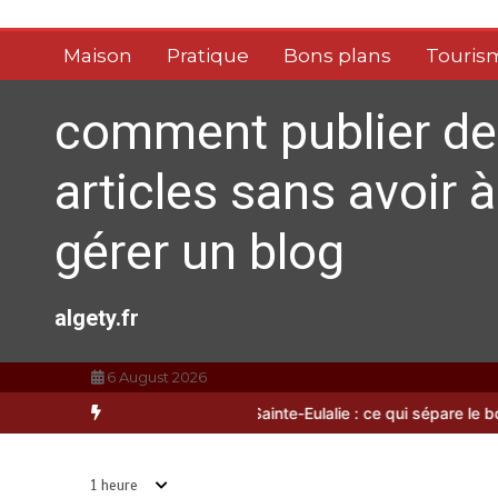
Aller
au
Maison
Pratique
Bons plans
Touris
contenu
Quelles sont les entreprises de
4
Massage à Arcachon les mieux
comment publier de
équipées techniquement ?
4 août 2026
15 minutes
3 jours
articles sans avoir à
gérer un blog
Les meilleures applis mobiles
5
pour réussir vos road trips à
moto
algety.fr
3 août 2026
10 minutes
3 jours
6 August 2026
Palmarès de l’innovation : les 5
6
agiste à Sainte-Eulalie : ce qui sépare le bon de l’excellent
Les bien
Peinture les plus avant-
gardistes de Royan
3 août 2026
15 minutes
4 jours
1 heure