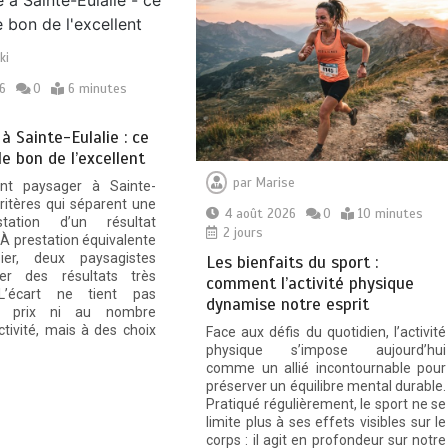
ki
6
0
6 minutes
à Sainte-Eulalie : ce
le bon de l’excellent
par
Marise
t paysager à Sainte-
 critères qui séparent une
4 août 2026
0
10 minutes
tation d’un résultat
2 jours
 À prestation équivalente
ier, deux paysagistes
Les bienfaits du sport :
rer des résultats très
comment l’activité physique
 L’écart ne tient pas
dynamise notre esprit
u prix ni au nombre
ctivité, mais à des choix
Face aux défis du quotidien, l’activité
physique s’impose aujourd’hui
comme un allié incontournable pour
préserver un équilibre mental durable.
Pratiqué régulièrement, le sport ne se
limite plus à ses effets visibles sur le
corps : il agit en profondeur sur notre