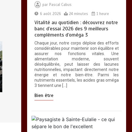
le bon de l’excellent
par
Pascal Cabus
0
6 minutes
6 août 2026
24 minutes
1 heure
Vitalité au quotidien : découvrez notre
banc d’essai 2026 des 9 meilleurs
compléments d’oméga 3
Chaque jour, notre corps déploie des efforts
considérables pour maintenir son équilibre et
Les bienfaits du
assurer nos fonctions vitales. Une
sport : comment
alimentation moderne, souvent
l’activité physique
déséquilibrée, peut laisser des lacunes
dynamise notre
nutritionnelles, impactant directement notre
esprit
énergie et notre bien-être. Parmi les
nutriments essentiels, les acides gras oméga
0
10 minutes
3 tiennent une […]
Bien être