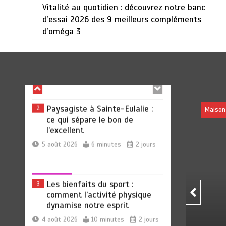
Vitalité au quotidien : découvrez notre banc
d’essai 2026 des 9 meilleurs compléments
d’oméga 3
Vitalité au quotidien :
1
découvrez notre banc d’essai
2026 des 9 meilleurs
compléments d’oméga 3
6 août 2026
24 minutes
1 heure
Paysagiste à Sainte-Eulalie :
2
Maison
ce qui sépare le bon de
l’excellent
5 août 2026
6 minutes
2 jours
Les bienfaits du sport :
3
comment l’activité physique
dynamise notre esprit
4 août 2026
10 minutes
2 jours