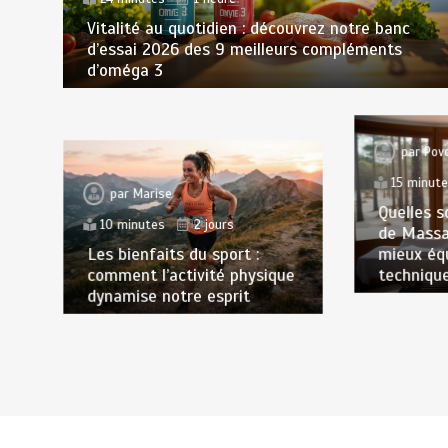
Vitalité au quotidien : découvrez notre banc
d’essai 2026 des 9 meilleurs compléments
d’oméga 3
par
Pov
15 minut
par
Marise
Quelles s
10 minutes
2 jours
de Massa
Les bienfaits du sport :
mieux éq
comment l’activité physique
techniqu
dynamise notre esprit