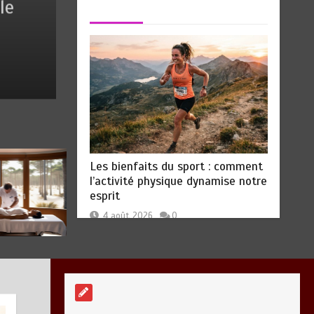
le
Les bienfaits du sport : comm
physique dynamise notre esp
Quelles sont les
entreprises de
par
Marise
4 août 2026
0
10 minutes
Massage à Arcachon
les mieux équipées
techniquement ?
15 minutes
Les bienfaits du sport : comment
l’activité physique dynamise notre
esprit
Vitalité au quotidien :
4 août 2026
0
découvrez notre banc
d’essai 2026 des 9
meilleurs
compléments
d’oméga 3
0
24 minutes