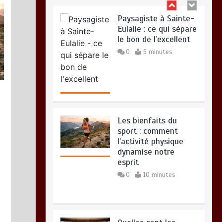
Paysagiste à Sainte-
Vitalité au quotidien : découvrez
Eulalie : ce qui sépare
notre banc d’essai 2026 des 9
le bon de l’excellent
meilleurs compléments d’oméga 3
0
6 minutes
6 août 2026
0
Les bienfaits du
sport : comment
l’activité physique
dynamise notre
esprit
Paysagiste à Sainte-Eulalie : ce
0
10 minutes
qui sépare le bon de l’excellent
5 août 2026
0