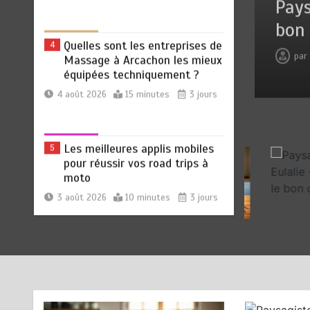
ien : découvrez notre banc
Pays
9 meilleurs compléments
bon 
Quelles sont les entreprises de
4
Massage à Arcachon les mieux
pa
équipées techniquement ?
26
0
24 minutes
1 heure
4 août 2026
15 minutes
3 jours
Les meilleures applis mobiles
5
pour réussir vos road trips à
moto
3 août 2026
10 minutes
3 jours
Palmarès de l’innovation : les 5
6
Peinture les plus avant-
gardistes de Royan
3 août 2026
15 minutes
4 jours