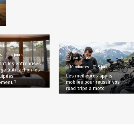
oski
es
3 jours
par
Marise
ont les entreprises
10 minutes
3 jours
ge à Arcachon les
Les meilleures applis
uipées
mobiles pour réussir vos
ement ?
road trips à moto