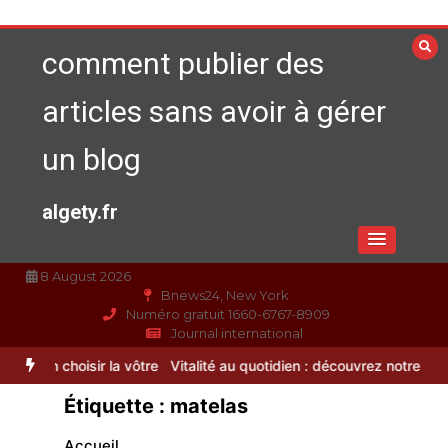
Aller
au
comment publier des
contenu
articles sans avoir à gérer
un blog
algety.fr
8 August 2026
Bnews24, New York
Numéro gratuit 1660-6767-8909
Journal international
té durable
Brosse à dents : comment bien choisir la vôtre
Vitalité
Étiquette :
matelas
Accueil