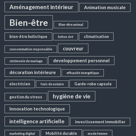
Aménagement intérieur
Animation musicale
Bien-être
Bien-être animal
bien-être holistique
climatisation
béton ciré
couvreur
consommation responsable
developpement personnel
cérémonie de mariage
décoration intérieure
efficacité énergétique
electricien
Garde-robe capsule
frais de notaire
hygiène de vie
gestion du stress
Innovation technologique
intelligence artificielle
investissement immobilier
Mobilité durable
marketing digital
mode femme