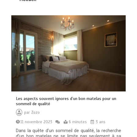
Les aspects souvent ignores d’un bon matelas pour un
Vitalité au quotidien : découvrez notre
sommeil de qualité
banc d’essai 2026 des 9 meilleurs
par
Zozo
compléments d’oméga 3
0
24 minutes
11 novembre 2023
6 minutes
3 ans
Dans la quête d’un sommeil de qualité, la recherche
d’un bon matelas ne se limite pas seulement à sa