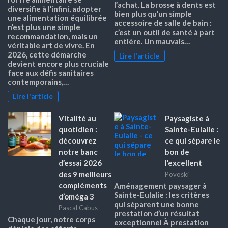
l’achat. La brosse à dents est
diversifie à l’infini, adopter
bien plus qu’un simple
une alimentation équilibrée
accessoire de salle de bain :
n’est plus une simple
c’est un outil de santé à part
recommandation, mais un
entière. Un mauvais…
véritable art de vivre. En
2026, cette démarche
Lire l'article
devient encore plus cruciale
face aux défis sanitaires
contemporains,…
Lire l'article
Vitalité au
Paysagiste à
quotidien :
Sainte-Eulalie :
découvrez
ce qui sépare le
notre banc
bon de
d’essai 2026
l’excellent
des 9 meilleurs
Povoski
compléments
Aménagement paysager à
Sainte-Eulalie : les critères
d’oméga 3
qui séparent une bonne
Pascal Cabus
prestation d’un résultat
Chaque jour, notre corps
exceptionnel À prestation