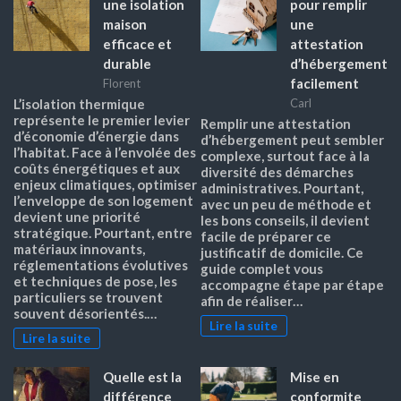
une isolation
pour remplir
maison
une
efficace et
attestation
durable
d’hébergement
facilement
Florent
L’isolation thermique
Carl
représente le premier levier
Remplir une attestation
d’économie d’énergie dans
d’hébergement peut sembler
l’habitat. Face à l’envolée des
complexe, surtout face à la
coûts énergétiques et aux
diversité des démarches
enjeux climatiques, optimiser
administratives. Pourtant,
l’enveloppe de son logement
avec un peu de méthode et
devient une priorité
les bons conseils, il devient
stratégique. Pourtant, entre
facile de préparer ce
matériaux innovants,
justificatif de domicile. Ce
réglementations évolutives
guide complet vous
et techniques de pose, les
accompagne étape par étape
particuliers se trouvent
afin de réaliser…
souvent désorientés.…
Lire la suite
Lire la suite
Quelle est la
Mise en
différence
conformite