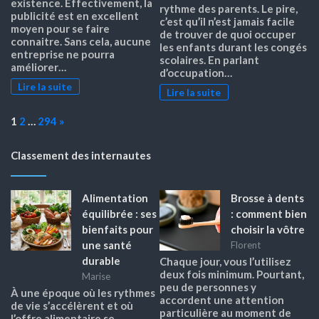
existence. Effectivement, la
rythme des parents. Le pire,
publicité est en excellent
c’est qu’il n’est jamais facile
moyen pour se faire
de trouver de quoi occuper
connaitre. Sans cela, aucune
les enfants durant les congés
entreprise ne pourra
scolaires. En parlant
améliorer…
d’occupation…
Lire la suite
Lire la suite
Page:
Next
1
2
…
294
»
Classement des internautes
Alimentation
Brosse à dents
équilibrée : ses
: comment bien
bienfaits pour
choisir la vôtre
une santé
Florent
durable
Chaque jour, vous l’utilisez
deux fois minimum. Pourtant,
Marise
peu de personnes y
À une époque où les rythmes
accordent une attention
de vie s’accélèrent et où
particulière au moment de
l’offre alimentaire se