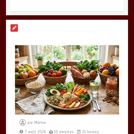
Paysagiste à Sainte-Eulalie : ce qui
sépare le bon de l’excellent
0
6 minutes
Alimentation équilibrée : ses bienfaits
pour une santé durable
0
10 minutes
par
Marise
7 août 2026
10 minutes
21 heures