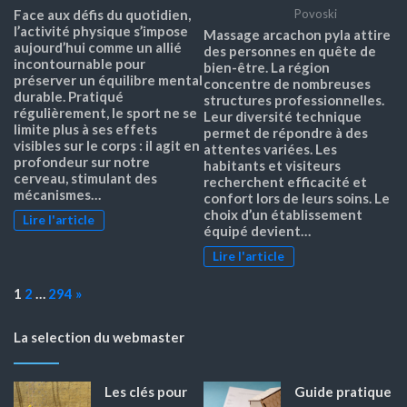
Face aux défis du quotidien,
Povoski
l’activité physique s’impose
Massage arcachon pyla attire
aujourd’hui comme un allié
des personnes en quête de
incontournable pour
bien-être. La région
préserver un équilibre mental
concentre de nombreuses
durable. Pratiqué
structures professionnelles.
régulièrement, le sport ne se
Leur diversité technique
limite plus à ses effets
permet de répondre à des
visibles sur le corps : il agit en
attentes variées. Les
profondeur sur notre
habitants et visiteurs
cerveau, stimulant des
recherchent efficacité et
mécanismes…
confort lors de leurs soins. Le
choix d’un établissement
Lire l'article
équipé devient…
Lire l'article
Page:
Next
1
2
…
294
»
La selection du webmaster
Les clés pour
Guide pratique