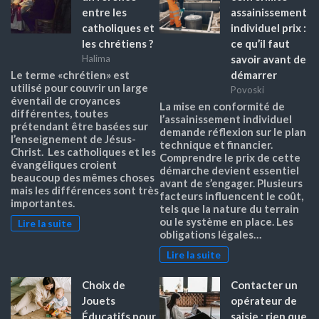
entre les
assainissement
catholiques et
individuel prix :
les chrétiens ?
ce qu’il faut
savoir avant de
Halima
démarrer
Le terme «chrétien» est
utilisé pour couvrir un large
Povoski
éventail de croyances
La mise en conformité de
différentes, toutes
l’assainissement individuel
prétendant être basées sur
demande réflexion sur le plan
l’enseignement de Jésus-
technique et financier.
Christ. Les catholiques et les
Comprendre le prix de cette
évangéliques croient
démarche devient essentiel
beaucoup des mêmes choses
avant de s’engager. Plusieurs
mais les différences sont très
facteurs influencent le coût,
importantes.
tels que la nature du terrain
ou le système en place. Les
Lire la suite
obligations légales…
Lire la suite
Choix de
Contacter un
Jouets
opérateur de
Éducatifs pour
saisie : rien que