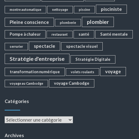
pisciniste
montre automatique
nettoyage
piscine
plombier
Pleine conscience
plomberie
Pompe à chaleur
santé
Santé mentale
restaurant
spectacle
spectacle visuel
serrurier
Stratégie d'entreprise
Stratégie Digitale
voyage
transformation numérique
volets roulants
voyage Cambodge
voyage au Cambodge
Catégories
Catégories
Archives