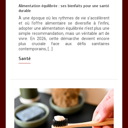
Alimentation équilibrée : ses bienfaits pour une santé
durable
Brosse à dents : comment bien choisir
À une époque où les rythmes de vie s’accélèrent
la vôtre
et où l’offre alimentaire se diversifie à l’infini,
0
8 minutes
adopter une alimentation équilibrée n’est plus une
simple recommandation, mais un véritable art de
vivre. En 2026, cette démarche devient encore
plus cruciale face aux défis sanitaires
contemporains, […]
Santé