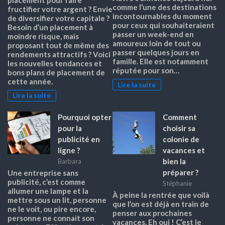
placement pour faire
comme l’une des destinations
fructifier votre argent ? Envie
incontournables du moment
de diversifier votre capitale ?
pour ceux qui souhaiteraient
Besoin d’un placement à
passer un week-end en
moindre risque, mais
amoureux loin de tout ou
proposant tout de même des
passer quelques jours en
rendements attractifs ? Voici
famille. Elle est notamment
les nouvelles tendances et
réputée pour son…
bons plans de placement de
cette année.
Lire la suite
Lire la suite
Pourquoi opter
Comment
pour la
choisir sa
publicité en
colonie de
ligne ?
vacances et
bien la
Barbara
préparer ?
Une entreprise sans
publicité, c’est comme
Stéphanie
allumer une lampe et la
À peine la rentrée que voilà
mettre sous un lit, personne
que l’on est déjà en train de
ne le voit, ou pire encore,
penser aux prochaines
personne ne connait son
vacances. Eh oui ! C’est le