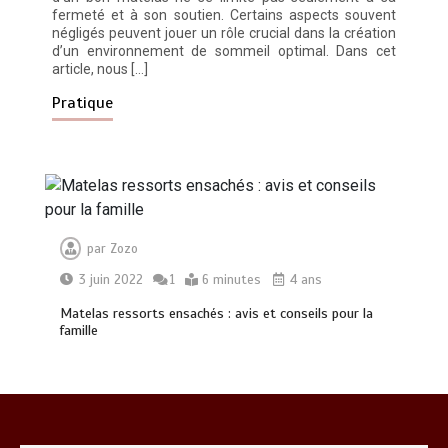
fermeté et à son soutien. Certains aspects souvent
négligés peuvent jouer un rôle crucial dans la création
d’un environnement de sommeil optimal. Dans cet
article, nous […]
Pratique
Paysagiste à Sainte-Eulalie : ce qui
sépare le bon de l’excellent
0
6 minutes
par
Zozo
3 juin 2022
1
6 minutes
4 ans
Matelas ressorts ensachés : avis et conseils pour la
Alimentation équilibrée : ses bienfaits
famille
pour une santé durable
0
10 minutes