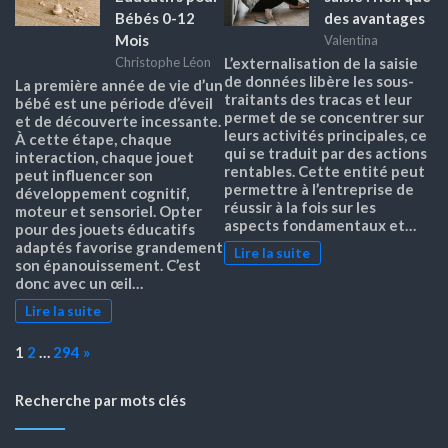
Bébés 0-12
des avantages
Mois
Valentina
Christophe Léon
L’externalisation de la saisie
de données libère les sous-
La première année de vie d’un
traitants des tracas et leur
bébé est une période d’éveil
permet de se concentrer sur
et de découverte incessante.
leurs activités principales, ce
À cette étape, chaque
qui se traduit par des actions
interaction, chaque jouet
rentables. Cette entité peut
peut influencer son
permettre à l’entreprise de
développement cognitif,
réussir à la fois sur les
moteur et sensoriel. Opter
aspects fondamentaux et…
pour des jouets éducatifs
adaptés favorise grandement
Lire la suite
son épanouissement. C’est
donc avec un œil…
Lire la suite
Page:
Next
1
2
…
294
»
Recherche par mots clés