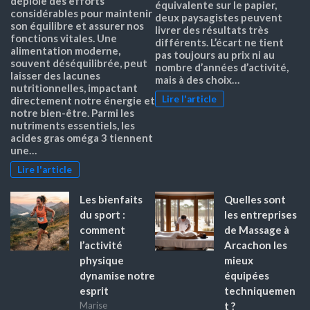
déploie des efforts
équivalente sur le papier,
considérables pour maintenir
deux paysagistes peuvent
son équilibre et assurer nos
livrer des résultats très
fonctions vitales. Une
différents. L’écart ne tient
alimentation moderne,
pas toujours au prix ni au
souvent déséquilibrée, peut
nombre d’années d’activité,
laisser des lacunes
mais à des choix…
nutritionnelles, impactant
Lire l'article
directement notre énergie et
notre bien-être. Parmi les
nutriments essentiels, les
acides gras oméga 3 tiennent
une…
Lire l'article
Les bienfaits
Quelles sont
du sport :
les entreprises
comment
de Massage à
l’activité
Arcachon les
physique
mieux
dynamise notre
équipées
esprit
techniquemen
t ?
Marise