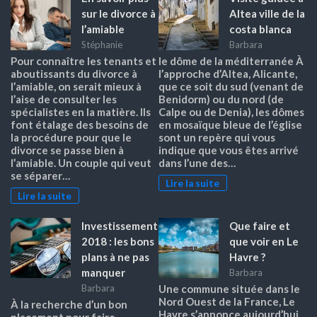
sur le divorce à
Altea ville de la
l’amiable
costa blanca
Stéphanie
Barbara
Pour connaître les tenants et
le dôme de la méditerranée À
aboutissants du divorce à
l’approche d’Altea, Alicante,
l’amiable, on serait mieux à
que ce soit du sud (venant de
l’aise de consulter les
Benidorm) ou du nord (de
spécialistes en la matière. Ils
Calpe ou de Denia), les dômes
font étalage des besoins de
en mosaïque bleue de l’église
la procédure pour que le
sont un repère qui vous
divorce se passe bien à
indique que vous êtes arrivé
l’amiable. Un couple qui veut
dans l’une des…
se séparer…
Lire la suite
Lire la suite
Investissement
Que faire et
2018 : les bons
que voir en Le
plans à ne pas
Havre ?
manquer
Barbara
Barbara
Une commune située dans le
Nord Ouest de la France, Le
À la recherche d’un bon
Havre s’annonce aujourd’hui