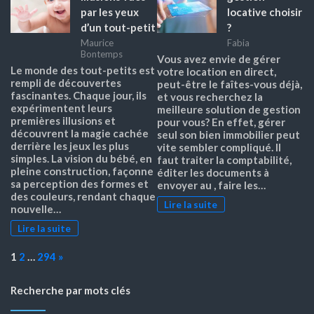
par les yeux
locative choisir
d’un tout-petit
?
Maurice
Fabia
Bontemps
Vous avez envie de gérer
Le monde des tout-petits est
votre location en direct,
rempli de découvertes
peut-être le faîtes-vous déjà,
fascinantes. Chaque jour, ils
et vous recherchez la
expérimentent leurs
meilleure solution de gestion
premières illusions et
pour vous? En effet, gérer
découvrent la magie cachée
seul son bien immobilier peut
derrière les jeux les plus
vite sembler compliqué. Il
simples. La vision du bébé, en
faut traiter la comptabilité,
pleine construction, façonne
éditer les documents à
sa perception des formes et
envoyer au , faire les…
des couleurs, rendant chaque
Lire la suite
nouvelle…
Lire la suite
Page:
Next
1
2
…
294
»
Recherche par mots clés