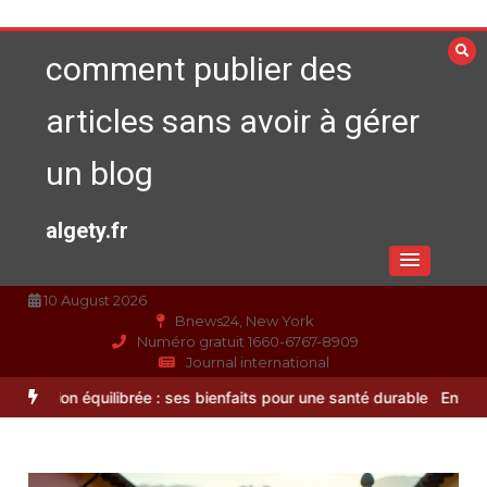
Aller
au
comment publier des
contenu
articles sans avoir à gérer
un blog
algety.fr
10 August 2026
Bnews24, New York
Numéro gratuit 1660-6767-8909
Journal international
uilibrée : ses bienfaits pour une santé durable
Entretien d’espaces 