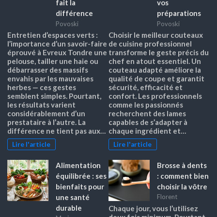
fait la
vos
différence
préparations
Povoski
Povoski
Entretien d’espaces verts :
Choisir le meilleur couteaux
l’importance d’un savoir-faire
de cuisine professionnel
éprouvé à Evreux Tondre une
transforme le geste précis du
pelouse, tailler une haie ou
chef en atout essentiel. Un
débarrasser des massifs
couteau adapté améliore la
envahis par les mauvaises
qualité de coupe et garantit
herbes — ces gestes
sécurité, efficacité et
semblent simples. Pourtant,
confort. Les professionnels
les résultats varient
comme les passionnés
considérablement d’un
recherchent des lames
prestataire à l’autre. La
capables de s’adapter à
différence ne tient pas aux…
chaque ingrédient et…
Lire l'article
Lire l'article
Alimentation
Brosse à dents
équilibrée : ses
: comment bien
bienfaits pour
choisir la vôtre
une santé
Florent
durable
Chaque jour, vous l’utilisez
deux fois minimum. Pourtant,