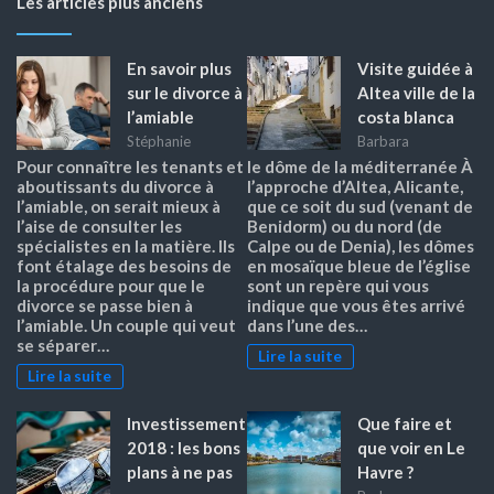
Les articles plus anciens
En savoir plus
Visite guidée à
sur le divorce à
Altea ville de la
l’amiable
costa blanca
Stéphanie
Barbara
Pour connaître les tenants et
le dôme de la méditerranée À
aboutissants du divorce à
l’approche d’Altea, Alicante,
l’amiable, on serait mieux à
que ce soit du sud (venant de
l’aise de consulter les
Benidorm) ou du nord (de
spécialistes en la matière. Ils
Calpe ou de Denia), les dômes
font étalage des besoins de
en mosaïque bleue de l’église
la procédure pour que le
sont un repère qui vous
divorce se passe bien à
indique que vous êtes arrivé
l’amiable. Un couple qui veut
dans l’une des…
se séparer…
Lire la suite
Lire la suite
Investissement
Que faire et
2018 : les bons
que voir en Le
plans à ne pas
Havre ?