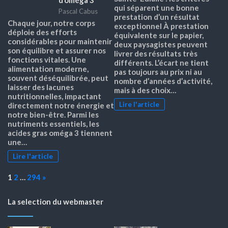
d’oméga 3
qui séparent une bonne
Pascal Cabus
prestation d’un résultat
Chaque jour, notre corps
exceptionnel À prestation
déploie des efforts
équivalente sur le papier,
considérables pour maintenir
deux paysagistes peuvent
son équilibre et assurer nos
livrer des résultats très
fonctions vitales. Une
différents. L’écart ne tient
alimentation moderne,
pas toujours au prix ni au
souvent déséquilibrée, peut
nombre d’années d’activité,
laisser des lacunes
mais à des choix…
nutritionnelles, impactant
Lire l'article
directement notre énergie et
notre bien-être. Parmi les
nutriments essentiels, les
acides gras oméga 3 tiennent
une…
Lire l'article
Page:
Next
1
2
…
294
»
La selection du webmaster