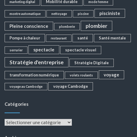
Mobilité durable
marketing digital
mode femme
pisciniste
montre automatique
nettoyage
piscine
plombier
Pleine conscience
plomberie
Pompe à chaleur
santé
Santé mentale
restaurant
spectacle
spectacle visuel
serrurier
Stratégie d'entreprise
Stratégie Digitale
voyage
transformation numérique
volets roulants
voyage Cambodge
voyage au Cambodge
Catégories
Catégories