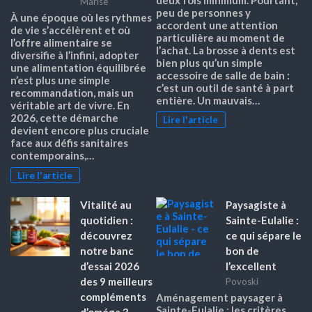
Marise
peu de personnes y
À une époque où les rythmes
accordent une attention
de vie s’accélèrent et où
particulière au moment de
l’offre alimentaire se
l’achat. La brosse à dents est
diversifie à l’infini, adopter
bien plus qu’un simple
une alimentation équilibrée
accessoire de salle de bain :
n’est plus une simple
c’est un outil de santé à part
recommandation, mais un
entière. Un mauvais…
véritable art de vivre. En
2026, cette démarche
Lire l'article
devient encore plus cruciale
face aux défis sanitaires
contemporains,…
Lire l'article
Vitalité au
Paysagiste à
quotidien :
Sainte-Eulalie :
découvrez
ce qui sépare le
notre banc
bon de
d’essai 2026
l’excellent
des 9 meilleurs
Povoski
compléments
Aménagement paysager à
Sainte-Eulalie : les critères