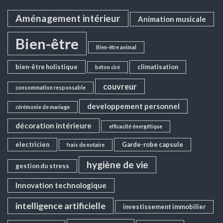
Aménagement intérieur
Animation musicale
Bien-être
Bien-être animal
bien-être holistique
climatisation
béton ciré
couvreur
consommation responsable
developpement personnel
cérémonie de mariage
décoration intérieure
efficacité énergétique
electricien
Garde-robe capsule
frais de notaire
hygiène de vie
gestion du stress
Innovation technologique
intelligence artificielle
investissement immobilier