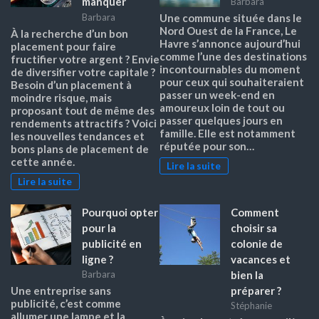
manquer
Barbara
Barbara
Une commune située dans le
Nord Ouest de la France, Le
À la recherche d’un bon
Havre s’annonce aujourd’hui
placement pour faire
comme l’une des destinations
fructifier votre argent ? Envie
incontournables du moment
de diversifier votre capitale ?
pour ceux qui souhaiteraient
Besoin d’un placement à
passer un week-end en
moindre risque, mais
amoureux loin de tout ou
proposant tout de même des
passer quelques jours en
rendements attractifs ? Voici
famille. Elle est notamment
les nouvelles tendances et
réputée pour son…
bons plans de placement de
cette année.
Lire la suite
Lire la suite
Pourquoi opter
Comment
pour la
choisir sa
publicité en
colonie de
ligne ?
vacances et
bien la
Barbara
préparer ?
Une entreprise sans
publicité, c’est comme
Stéphanie
allumer une lampe et la