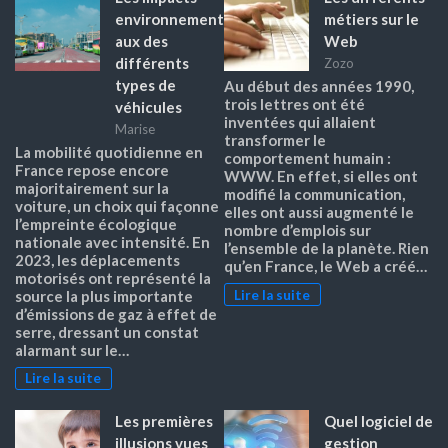
environnement
métiers sur le
aux des
Web
différents
Zozo
types de
Au début des années 1990,
trois lettres ont été
véhicules
inventées qui allaient
Marise
transformer le
La mobilité quotidienne en
comportement humain :
France repose encore
WWW. En effet, si elles ont
majoritairement sur la
modifié la communication,
voiture, un choix qui façonne
elles ont aussi augmenté le
l’empreinte écologique
nombre d’emplois sur
nationale avec intensité. En
l’ensemble de la planète. Rien
2023, les déplacements
qu’en France, le Web a créé…
motorisés ont représenté la
Lire la suite
source la plus importante
d’émissions de gaz à effet de
serre, dressant un constat
alarmant sur le…
Lire la suite
Les premières
Quel logiciel de
illusions vues
gestion