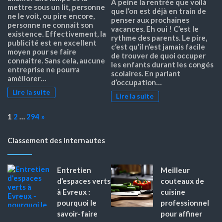
À peine la rentrée que voilà
mettre sous un lit, personne
que l’on est déjà en train de
ne le voit, ou pire encore,
penser aux prochaines
personne ne connait son
vacances. Eh oui ! C’est le
existence. Effectivement, la
rythme des parents. Le pire,
publicité est en excellent
c’est qu’il n’est jamais facile
moyen pour se faire
de trouver de quoi occuper
connaitre. Sans cela, aucune
les enfants durant les congés
entreprise ne pourra
scolaires. En parlant
améliorer…
d’occupation…
Lire la suite
Lire la suite
Page:
Next
1
2
…
294
»
Classement des internautes
Entretien
Meilleur
d’espaces verts
couteaux de
à Evreux :
cuisine
pourquoi le
professionnel
savoir-faire
pour affiner