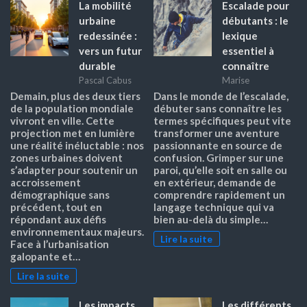
La mobilité
Escalade pour
urbaine
débutants : le
redessinée :
lexique
vers un futur
essentiel à
durable
connaître
Pascal Cabus
Marise
Demain, plus des deux tiers
Dans le monde de l’escalade,
de la population mondiale
débuter sans connaître les
vivront en ville. Cette
termes spécifiques peut vite
projection met en lumière
transformer une aventure
une réalité inéluctable : nos
passionnante en source de
zones urbaines doivent
confusion. Grimper sur une
s’adapter pour soutenir un
paroi, qu’elle soit en salle ou
accroissement
en extérieur, demande de
démographique sans
comprendre rapidement un
précédent, tout en
langage technique qui va
répondant aux défis
bien au-delà du simple…
environnementaux majeurs.
Lire la suite
Face à l’urbanisation
galopante et…
Lire la suite
Les impacts
Les différents