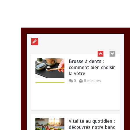
Alimentation
équilibrée : ses
bienfaits pour une
santé durable
0
10 minutes
Brosse à dents :
comment bien choisir
la vôtre
0
8 minutes
Vitalité au quotidien :
découvrez notre banc