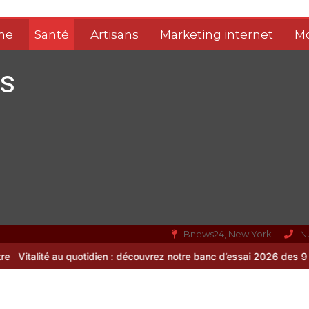
me
Santé
Artisans
Marketing internet
M
s
Bnews24, New York
N
tidien : découvrez notre banc d’essai 2026 des 9 meilleurs complém