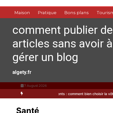
Aller
au
Maison
Pratique
Bons plans
Touris
contenu
comment publier de
articles sans avoir à
gérer un blog
algety.fr
7 August 2026
ble
Brosse à dents : comment bien choisir la vôtre
Vitalité au quo
Santé