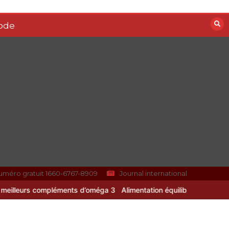
Vitalité au quotidien :
ode
découvrez notre banc
d’essai 2026 des 9
meilleurs
compléments
d’oméga 3
0
24 minutes
Paysagiste à Sainte-
Eulalie : ce qui sépare
le bon de l’excellent
0
6 minutes
uméro gratuit 1660-6767-8909
Journal international
ents d’oméga 3
Alimentation équilibrée : ses bienfaits pour une san