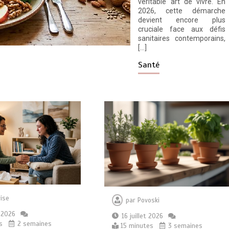
véritable art de vivre. En
2026, cette démarche
devient encore plus
cruciale face aux défis
sanitaires contemporains,
[…]
Santé
ise
par
Povoski
t 2026
16 juillet 2026
s
2 semaines
15 minutes
3 semaines