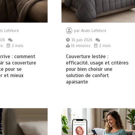
ïs Lefebvre
par
Anaïs Lefebvre
026
16 juin 2026
es
2 mois
16 minutes
2 mois
arrive : comment
Couverture lestée :
sir sa couverture
efficacité, usage et critères
te pour se
pour bien choisir une
r et mieux
solution de confort
apaisante