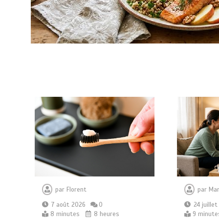
par
Florent
par
Mar
7 août 2026
0
24 juille
8 minutes
8 heures
9 minute