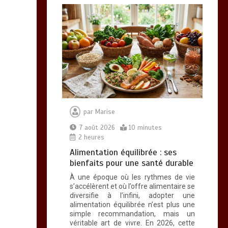
0
10 minutes
Brosse à dents :
comment bien choisir
la vôtre
0
8 minutes
par
Marise
7 août 2026
10 minutes
2 heures
Alimentation équilibrée : ses
bienfaits pour une santé durable
Vitalité au quotidien :
À une époque où les rythmes de vie
découvrez notre banc
s’accélèrent et où l’offre alimentaire se
diversifie à l’infini, adopter une
d’essai 2026 des 9
alimentation équilibrée n’est plus une
meilleurs
simple recommandation, mais un
compléments
véritable art de vivre. En 2026, cette