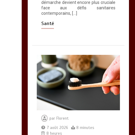
d’oméga 3
démarche devient encore plus cruciale
face aux défis sanitaires
0
24 minutes
contemporains, […]
Santé
par
Florent
7 août 2026
8 minutes
8 heures