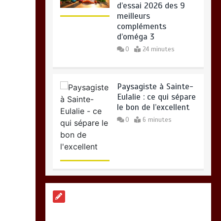
d’essai 2026 des 9
meilleurs
compléments
d’oméga 3
0
24 minutes
Paysagiste à Sainte-
Eulalie : ce qui sépare
le bon de l’excellent
0
6 minutes
Alimentation
équilibrée : ses
bienfaits pour une
santé durable