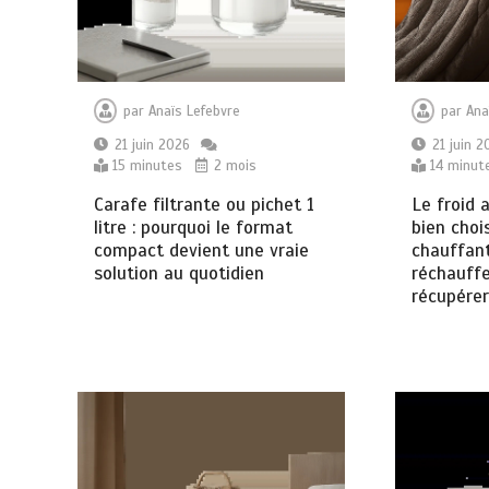
par
Anaïs Lefebvre
par
Ana
21 juin 2026
21 juin 2
15 minutes
2 mois
14 minut
Carafe filtrante ou pichet 1
Le froid 
litre : pourquoi le format
bien choi
compact devient une vraie
chauffan
solution au quotidien
réchauffe
récupérer