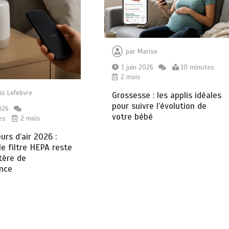
par
Marise
1 juin 2026
10 minutes
2 mois
ïs Lefebvre
Grossesse : les applis idéales
pour suivre l’évolution de
026
votre bébé
es
2 mois
urs d’air 2026 :
le filtre HEPA reste
itère de
nce