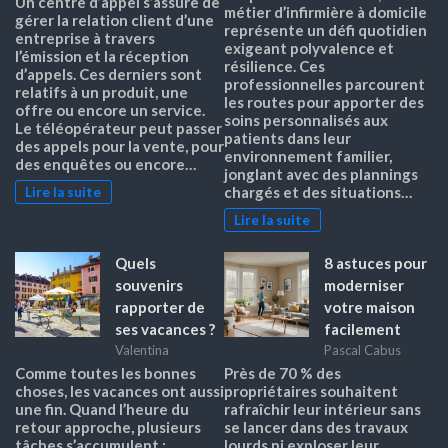
Un centre d’appel s’assure de
métier d’infirmière à domicile
gérer la relation client d’une
représente un défi quotidien
entreprise à travers
exigeant polyvalence et
l’émission et la réception
résilience. Ces
d’appels. Ces derniers sont
professionnelles parcourent
relatifs à un produit, une
les routes pour apporter des
offre ou encore un service.
soins personnalisés aux
Le téléopérateur peut passer
patients dans leur
des appels pour la vente, pour
environnement familier,
des enquêtes ou encore…
jonglant avec des plannings
chargés et des situations…
Lire la suite
Lire la suite
Quels
8 astuces pour
souvenirs
moderniser
rapporter de
votre maison
ses vacances ?
facilement
Valentina
Pascal Cabus
Comme toutes les bonnes
Près de 70 % des
choses, les vacances ont aussi
propriétaires souhaitent
une fin. Quand l’heure du
rafraîchir leur intérieur sans
retour approche, plusieurs
se lancer dans des travaux
tâches s’accumulent :
lourds ni exploser leur