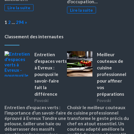
d’occupation…
Lire la suite
Lire la suite
Page:
Next
1
2
…
294
»
Classement des internautes
Entretien
Meilleur
d’espaces verts
couteaux de
à Evreux :
cuisine
pourquoi le
professionnel
savoir-faire
pour affiner
fait la
vos
différence
préparations
Povoski
Povoski
Entretien d’espaces verts :
Choisir le meilleur couteaux
l’importance d’un savoir-faire
de cuisine professionnel
éprouvé à Evreux Tondre une
transforme le geste précis du
pelouse, tailler une haie ou
chef en atout essentiel. Un
débarrasser des massifs
couteau adapté améliore la