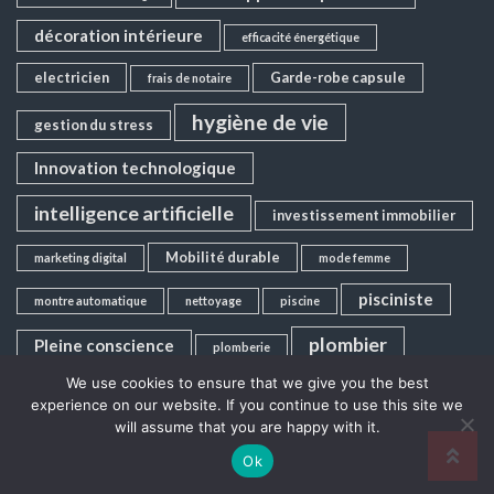
décoration intérieure
efficacité énergétique
electricien
Garde-robe capsule
frais de notaire
hygiène de vie
gestion du stress
Innovation technologique
intelligence artificielle
investissement immobilier
Mobilité durable
marketing digital
mode femme
pisciniste
montre automatique
nettoyage
piscine
plombier
Pleine conscience
plomberie
We use cookies to ensure that we give you the best
Pompe à chaleur
santé
Santé mentale
restaurant
experience on our website. If you continue to use this site we
will assume that you are happy with it.
spectacle
spectacle visuel
serrurier
Ok
Stratégie d'entreprise
Stratégie Digitale