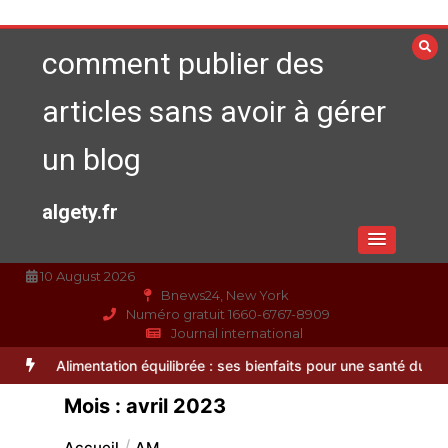
Aller
au
comment publier des
contenu
articles sans avoir à gérer
un blog
algety.fr
10 August 2026
Bnews24, New York
Numéro gratuit 1660-6767-8909
Journal international
de cuisine professionnel pour affiner vos préparations
Alimentation
Mois :
avril 2023
Accueil
AM