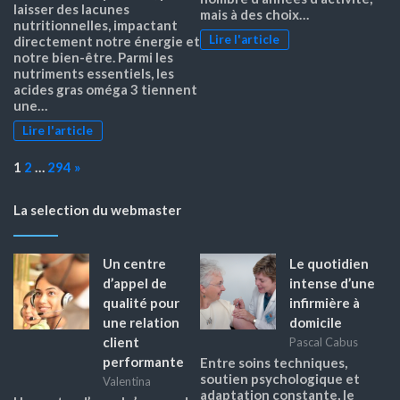
laisser des lacunes
mais à des choix…
nutritionnelles, impactant
Lire l'article
directement notre énergie et
notre bien-être. Parmi les
nutriments essentiels, les
acides gras oméga 3 tiennent
une…
Lire l'article
Page:
Next
1
2
…
294
»
La selection du webmaster
Un centre
Le quotidien
d’appel de
intense d’une
qualité pour
infirmière à
une relation
domicile
client
Pascal Cabus
performante
Entre soins techniques,
soutien psychologique et
Valentina
adaptation constante, le