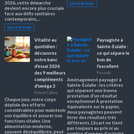
2026, cette démarche
Lire l'article
devient encore plus cruciale
face aux défis sanitaires
contemporains,…
Lire l'article
Vitalité au
Paysagiste à
quotidien :
Sainte-Eulalie :
découvrez
ce qui sépare le
notre banc
bon de
d’essai 2026
l’excellent
des 9 meilleurs
Povoski
compléments
Aménagement paysager à
Sainte-Eulalie : les critères
d’oméga 3
qui séparent une bonne
Pascal Cabus
prestation d’un résultat
Chaque jour, notre corps
exceptionnel À prestation
déploie des efforts
équivalente sur le papier,
considérables pour maintenir
deux paysagistes peuvent
son équilibre et assurer nos
livrer des résultats très
fonctions vitales. Une
différents. L’écart ne tient
alimentation moderne,
pas toujours au prix ni au
souvent déséquilibrée, peut
nombre d’années d’activité,