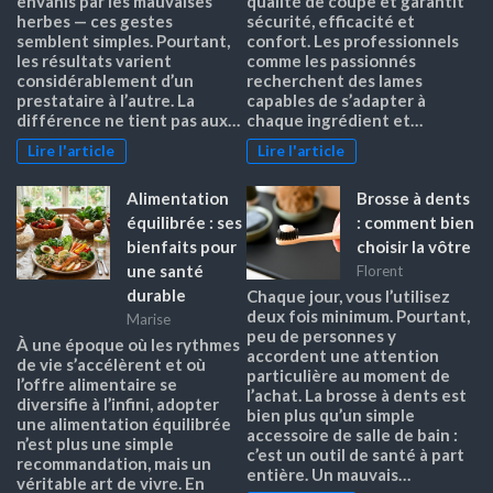
envahis par les mauvaises
qualité de coupe et garantit
herbes — ces gestes
sécurité, efficacité et
semblent simples. Pourtant,
confort. Les professionnels
les résultats varient
comme les passionnés
considérablement d’un
recherchent des lames
prestataire à l’autre. La
capables de s’adapter à
différence ne tient pas aux…
chaque ingrédient et…
Lire l'article
Lire l'article
Alimentation
Brosse à dents
équilibrée : ses
: comment bien
bienfaits pour
choisir la vôtre
une santé
Florent
durable
Chaque jour, vous l’utilisez
deux fois minimum. Pourtant,
Marise
peu de personnes y
À une époque où les rythmes
accordent une attention
de vie s’accélèrent et où
particulière au moment de
l’offre alimentaire se
l’achat. La brosse à dents est
diversifie à l’infini, adopter
bien plus qu’un simple
une alimentation équilibrée
accessoire de salle de bain :
n’est plus une simple
c’est un outil de santé à part
recommandation, mais un
entière. Un mauvais…
véritable art de vivre. En