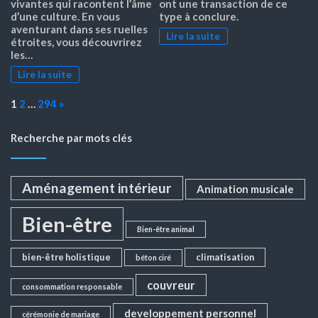
vivantes qui racontent l’âme
ont une transaction de ce
d’une culture. En vous
type à conclure.
aventurant dans ses ruelles
Lire la suite
étroites, vous découvrirez
les…
Lire la suite
Page:
Next
1
2
…
294
»
Recherche par mots clés
Aménagement intérieur
Animation musicale
Bien-être
Bien-être animal
bien-être holistique
climatisation
béton ciré
couvreur
consommation responsable
developpement personnel
cérémonie de mariage