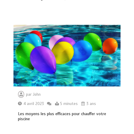
Entretien d’espaces verts à Evreux :
pourquoi le savoir-faire fait la
différence
0
4 minutes
par
John
4 avril 2023
5 minutes
3 ans
Meilleur couteaux de cuisine
professionnel pour affiner vos
Les moyens les plus efficaces pour chauffer votre
préparations
piscine
14 minutes