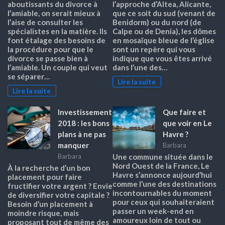
aboutissants du divorce à
l’approche d’Altea, Alicante,
l’amiable, on serait mieux à
que ce soit du sud (venant de
l’aise de consulter les
Benidorm) ou du nord (de
spécialistes en la matière. Ils
Calpe ou de Denia), les dômes
font étalage des besoins de
en mosaïque bleue de l’église
la procédure pour que le
sont un repère qui vous
divorce se passe bien à
indique que vous êtes arrivé
l’amiable. Un couple qui veut
dans l’une des…
se séparer…
Lire la suite
Lire la suite
Investissement
Que faire et
2018 : les bons
que voir en Le
plans à ne pas
Havre ?
manquer
Barbara
Barbara
Une commune située dans le
Nord Ouest de la France, Le
À la recherche d’un bon
Havre s’annonce aujourd’hui
placement pour faire
comme l’une des destinations
fructifier votre argent ? Envie
incontournables du moment
de diversifier votre capitale ?
pour ceux qui souhaiteraient
Besoin d’un placement à
passer un week-end en
moindre risque, mais
amoureux loin de tout ou
proposant tout de même des