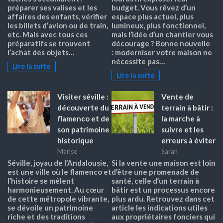
préparer ses valises et les
budget. Vous rêvez d’un
affaires des enfants, vérifier
espace plus actuel, plus
les billets d’avion ou de train,
lumineux, plus fonctionnel,
etc. Mais avec tous ces
mais l’idée d’un chantier vous
préparatifs se trouvent
décourage ? Bonne nouvelle
l’achat des objets…
: moderniser votre maison ne
nécessite pas…
Lire la suite
Lire la suite
Visiter séville :
Vente de
découverte du
terrain à bâtir :
flamenco et de
la marche à
son patrimoine
suivre et les
historique
erreurs à éviter
Marise
Sarah
Séville, joyau de l’Andalousie,
Si la vente une maison est loin
est une ville où le flamenco et
d’être une promenade de
l’histoire se mêlent
santé, celle d’un terrain à
harmonieusement. Au cœur
bâtir est un processus encore
de cette métropole vibrante,
plus ardu. Retrouvez dans cet
se dévoile un patrimoine
article les indications utiles
riche et des traditions
aux propriétaires fonciers qui