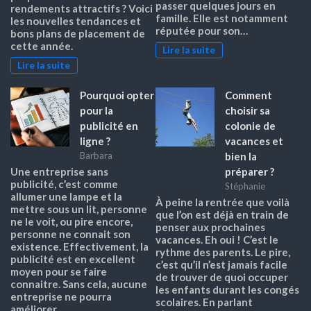
passer quelques jours en
rendements attractifs ? Voici
famille. Elle est notamment
les nouvelles tendances et
réputée pour son…
bons plans de placement de
cette année.
Lire la suite
Lire la suite
Pourquoi opter
Comment
pour la
choisir sa
publicité en
colonie de
ligne ?
vacances et
bien la
Barbara
préparer ?
Une entreprise sans
publicité, c’est comme
Stéphanie
allumer une lampe et la
À peine la rentrée que voilà
mettre sous un lit, personne
que l’on est déjà en train de
ne le voit, ou pire encore,
penser aux prochaines
personne ne connait son
vacances. Eh oui ! C’est le
existence. Effectivement, la
rythme des parents. Le pire,
publicité est en excellent
c’est qu’il n’est jamais facile
moyen pour se faire
de trouver de quoi occuper
connaitre. Sans cela, aucune
les enfants durant les congés
entreprise ne pourra
scolaires. En parlant
améliorer…