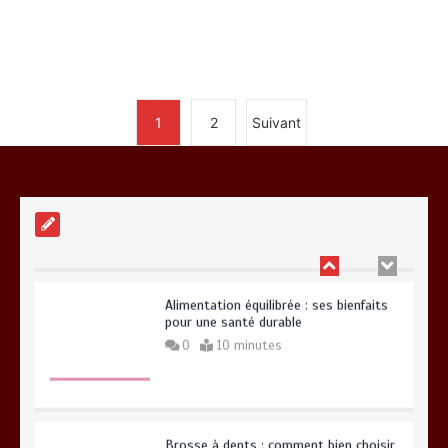
Alimentation équilibrée : ses bienfaits
pour une santé durable
0
10 minutes
1
2
Suivant
Brosse à dents : comment bien choisir
la vôtre
0
8 minutes
Entretien d’espaces verts à Evreux :
pourquoi le savoir-faire fait la
différence
0
4 minutes