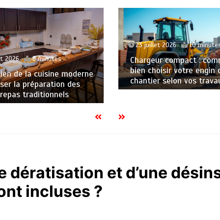
et 2026
10 minutes
20 juillet 2026
9 minutes
ur compact : comment
oisir votre engin de
Plongez dans l’univers de
r selon vos travaux ?
gymnastique à travers le
et séries incontournable
e dératisation et d’une désin
ont incluses ?