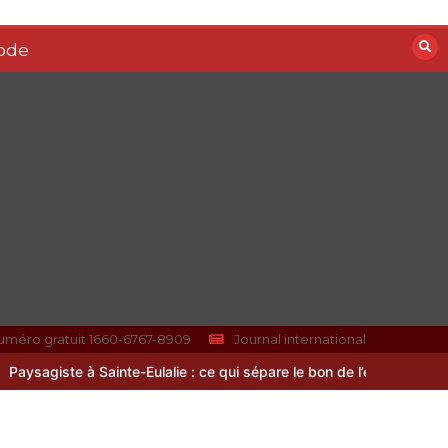
ode
uméro gratuit 1660-6767-8909
Journal international
Eulalie : ce qui sépare le bon de l’excellent
Les bienfaits du sport 