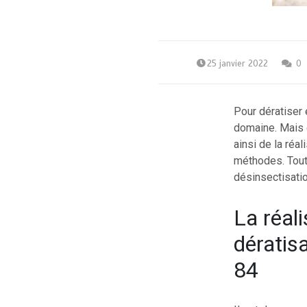
25 janvier 2022
0
Pour dératiser 
domaine. Mais c
ainsi de la réa
méthodes. Tout 
désinsectisati
La réali
dératis
84