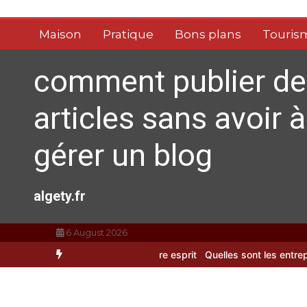
Aller
au
Maison
Pratique
Bons plans
Touris
contenu
comment publier de
articles sans avoir à
gérer un blog
algety.fr
6 August 2026
 dynamise notre esprit
Quelles sont les entreprises de Massage à