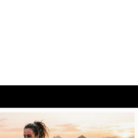
ulalie : ce qui sépare le bon de l’excellent
ski
5 août 2026
6 minutes
1 jour