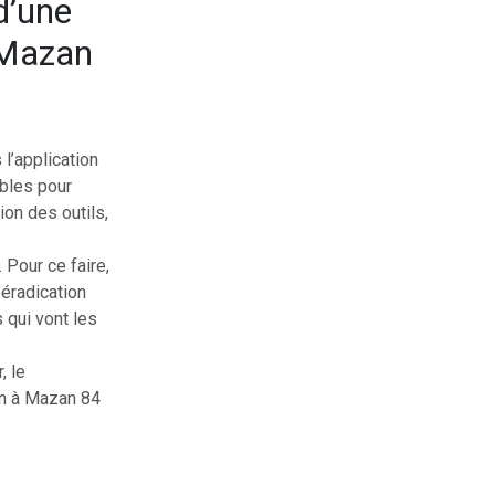
d’une
à Mazan
 l’application
bles pour
ion des outils,
 Pour ce faire,
’éradication
 qui vont les
, le
ion à Mazan 84