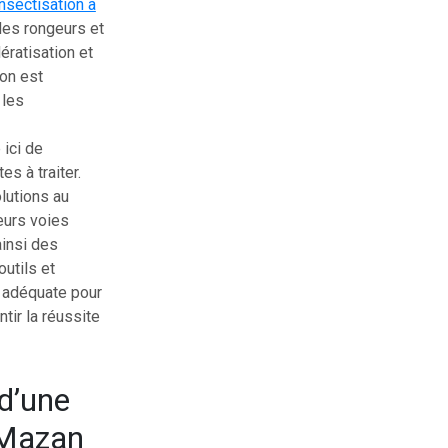
insectisation à
 des rongeurs et
ératisation et
ion est
 les
 ici de
es à traiter.
olutions au
eurs voies
ainsi des
outils et
de adéquate pour
tir la réussite
 d’une
à Mazan