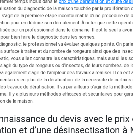
premier temps inclus dans le
prix d’une dératisation et d’une dés
alisation du diagnostic de la maison touchée par la prolifération
l s’agit de la première étape incontournable d’une procédure de d
tion pour en déduire son déroulement. À noter que cette opérat
isée par un professionnel dans le domaine. Il est le seul à avoir
our bien faire le diagnostic dans les normes.
agnostic, le professionnel va évaluer quelques points. On parle
la surface à traiter et du nombre de rongeurs ainsi que des insect
stic, vous allez connaitre les caractéristiques, mais aussi les s
 s’agir du type de rongeurs ou d’insectes, de leurs nombres, de l
 va également s’agir de l’ampleur des travaux à réaliser. Il en est 
entaires en plus de la dératisation, de la nécessite de certains 
les travaux de dératisation. Il va par ailleurs s’agir de la métho
ème. Il y a plusieurs méthodes efficaces et sécuritaires pour garan
ion de la maison.
nnaissance du devis avec le prix
ation et d’une désinsectisation 