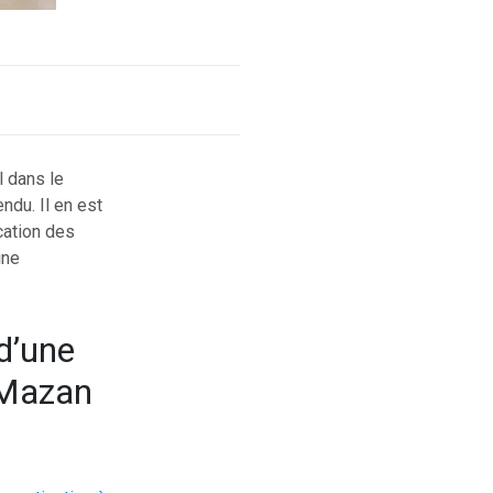
l dans le
ndu. Il en est
ication des
une
 d’une
à Mazan