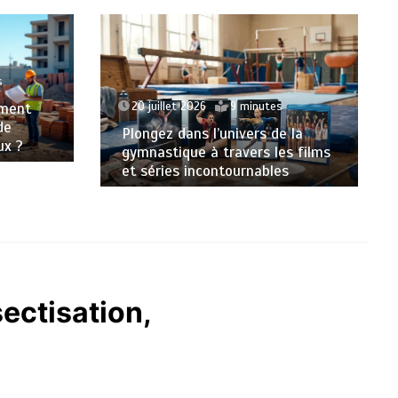
17 juillet 2026
17 minutes
Quelles sont les meilleures auto-
écoles pour un permis accéléré
 la
en France en 2026 ?
s films
s
sectisation,