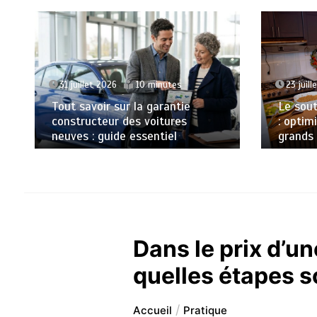
23 juill
23 juillet 2026
6 minutes
Charge
bien ch
Le soutien de la cuisine moderne
chantie
: optimiser la préparation des
grands repas traditionnels
Dans le prix d’un
quelles étapes s
Accueil
Pratique