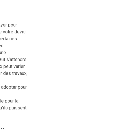
ayer pour
e votre devis
certaines
es.
’une
aut s’attendre
x peut varier
ur des travaux,
t adopter pour
le pour la
u’ils puissent