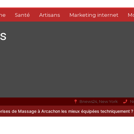
me
Santé
Artisans
Marketing internet
M
s
Bnews24, New York
N
 Arcachon les mieux équipées techniquement ?
Paysagiste à Sainte-