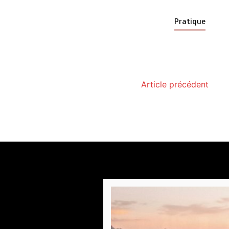
Pratique
Article précédent
Paysagiste à Sainte-E
par
Povo