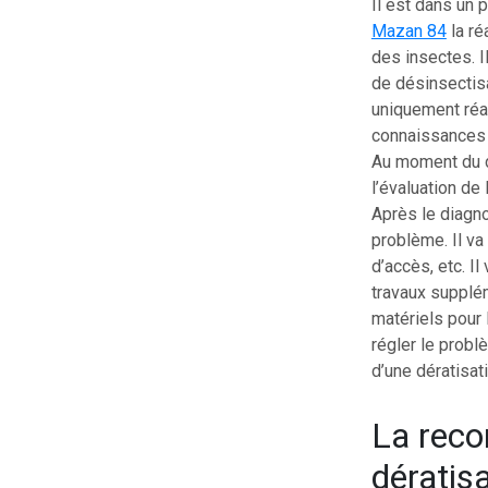
Il est dans un 
Mazan 84
la ré
des insectes. I
de désinsectisa
uniquement réal
connaissances p
Au moment du di
l’évaluation de 
Après le diagno
problème. Il va
d’accès, etc. Il
travaux supplém
matériels pour 
régler le probl
d’une dératisat
La reco
dératis