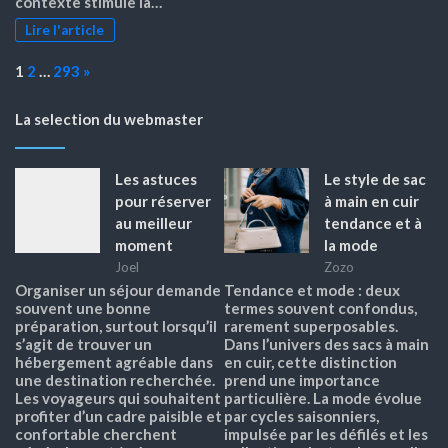
contexte stimule la…
Lire l'article
Page:
Next
1
2
…
293
»
La selection du webmaster
Les astuces
Le style de sac
pour réserver
à main en cuir
au meilleur
tendance et à
moment
la mode
Joel
Zozo
Organiser un séjour demande
Tendance et mode : deux
souvent une bonne
termes souvent confondus,
préparation, surtout lorsqu’il
rarement superposables.
s’agit de trouver un
Dans l’univers des sacs à main
hébergement agréable dans
en cuir, cette distinction
une destination recherchée.
prend une importance
Les voyageurs qui souhaitent
particulière. La mode évolue
profiter d’un cadre paisible et
par cycles saisonniers,
confortable cherchent
impulsée par les défilés et les