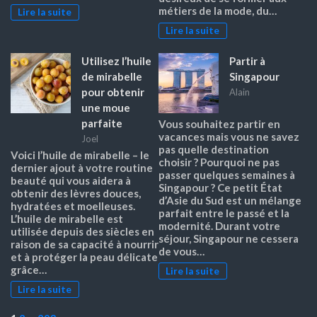
métiers de la mode, du…
Lire la suite
Lire la suite
Utilisez l’huile
Partir à
de mirabelle
Singapour
pour obtenir
Alain
une moue
parfaite
Vous souhaitez partir en
vacances mais vous ne savez
Joel
pas quelle destination
Voici l’huile de mirabelle – le
choisir ? Pourquoi ne pas
dernier ajout à votre routine
passer quelques semaines à
beauté qui vous aidera à
Singapour ? Ce petit État
obtenir des lèvres douces,
d’Asie du Sud est un mélange
hydratées et moelleuses.
parfait entre le passé et la
L’huile de mirabelle est
modernité. Durant votre
utilisée depuis des siècles en
séjour, Singapour ne cessera
raison de sa capacité à nourrir
de vous…
et à protéger la peau délicate
grâce…
Lire la suite
Lire la suite