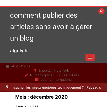
Aller
au
comment publier des
contenu
articles sans avoir à gérer
un blog
algety.fr
6 August 2026
Bnews24, New York
Numéro gratuit 1660-6767-8909
Journal international
eux équipées techniquement ?
Paysagiste à Sainte-Eulalie : ce qui s
Mois :
décembre 2020
Accueil
AM