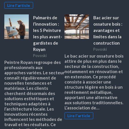
Lire l'article
Palmarès de
Bac acier sur
l’innovation :
ossature bois :
les 5 Peinture
avantages et
les plus avant-
limites dans la
gardistes de
construction
Royan
Povoski
Povoski
Le bac acier sur ossature bois
attire de plus en plus dans le
Peintre Royan regroupe des
secteur de la construction,
professionnels aux
notamment en rénovation et
approches variées. Le secteur
en extension. Ce procédé
connaît régulièrement de
consiste à associer une
nouvelles tendances et
structure légère en bois à un
matériaux. Les clients
revêtement métallique,
cherchent désormais des
apportant une alternative
solutions esthétiques et
aux solutions traditionnelles.
techniques adaptées à
L’association de…
l’architecture locale. Les
innovations récentes
Lire l'article
influencent les méthodes de
travail et les résultats. Ce