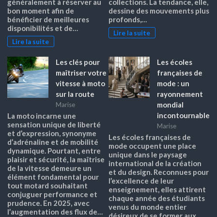
généralement à réserver au
collections. La tendance, elle,
bon moment afin de
dessine des mouvements plus
bénéficier de meilleures
profonds,…
disponibilités et de…
Lire la suite
Lire la suite
Les clés pour
Les écoles
maîtriser votre
françaises de
vitesse à moto
mode : un
sur la route
rayonnement
mondial
Marise
incontournable
La moto incarne une
sensation unique de liberté
Marise
et d’expression, synonyme
Les écoles françaises de
d’adrénaline et de mobilité
mode occupent une place
dynamique. Pourtant, entre
unique dans le paysage
plaisir et sécurité, la maîtrise
international de la création
de la vitesse demeure un
et du design. Reconnues pour
élément fondamental pour
l’excellence de leur
tout motard souhaitant
enseignement, elles attirent
conjuguer performance et
chaque année des étudiants
prudence. En 2025, avec
venus du monde entier
l’augmentation des flux de…
désireux de se former aux