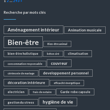
Page:
Next
1
2
…
293
»
Recherche par mots clés
Aménagement intérieur
Animation musicale
Bien-être
Bien-être animal
bien-être holistique
climatisation
béton ciré
couvreur
consommation responsable
developpement personnel
cérémonie de mariage
décoration intérieure
efficacité énergétique
electricien
Garde-robe capsule
frais de notaire
hygiène de vie
gestion du stress