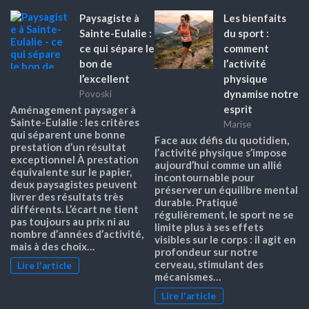
Paysagiste à
Les bienfaits
Sainte-Eulalie :
du sport :
ce qui sépare le
comment
bon de
l’activité
l’excellent
physique
dynamise notre
Povoski
esprit
Aménagement paysager à
Sainte-Eulalie : les critères
Marise
qui séparent une bonne
Face aux défis du quotidien,
prestation d’un résultat
l’activité physique s’impose
exceptionnel À prestation
aujourd’hui comme un allié
équivalente sur le papier,
incontournable pour
deux paysagistes peuvent
préserver un équilibre mental
livrer des résultats très
durable. Pratiqué
différents. L’écart ne tient
régulièrement, le sport ne se
pas toujours au prix ni au
limite plus à ses effets
nombre d’années d’activité,
visibles sur le corps : il agit en
mais à des choix…
profondeur sur notre
cerveau, stimulant des
Lire l'article
mécanismes…
Lire l'article