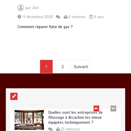
par
Joel
Paysagiste à Sainte-Eulalie : ce qui
sépare le bon de l’excellent
9 décembre 2020
6 minutes
6 ans
0
6 minutes
Comment réparer fuite de gaz ?
1
2
Suivant
Les bienfaits du sport : comment
l’activité physique dynamise notre
esprit
0
10 minutes
Quelles sont les entreprises de
Massage à Arcachon les mieux
équipées techniquement ?
15 minutes