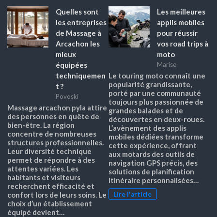
Quelles sont
Les meilleures
les entreprises
applis mobiles
de Massage à
pour réussir
Arcachon les
vos road trips à
mieux
moto
équipées
Marise
techniquemen
Le touring moto connaît une
popularité grandissante,
t ?
porté par une communauté
Povoski
toujours plus passionnée de
Massage arcachon pyla attire
grandes balades et de
des personnes en quête de
découvertes en deux-roues.
bien-être. La région
L’avènement des applis
concentre de nombreuses
mobiles dédiées transforme
structures professionnelles.
cette expérience, offrant
Leur diversité technique
aux motards des outils de
permet de répondre à des
navigation GPS précis, des
attentes variées. Les
solutions de planification
habitants et visiteurs
itinéraire personnalisées…
recherchent efficacité et
Lire l'article
confort lors de leurs soins. Le
choix d’un établissement
équipé devient…