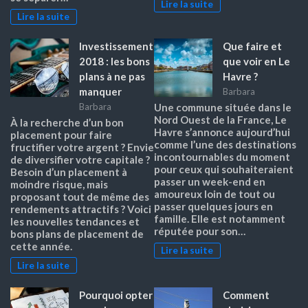
Lire la suite
Lire la suite
Investissement
Que faire et
2018 : les bons
que voir en Le
plans à ne pas
Havre ?
manquer
Barbara
Barbara
Une commune située dans le
Nord Ouest de la France, Le
À la recherche d’un bon
Havre s’annonce aujourd’hui
placement pour faire
comme l’une des destinations
fructifier votre argent ? Envie
incontournables du moment
de diversifier votre capitale ?
pour ceux qui souhaiteraient
Besoin d’un placement à
passer un week-end en
moindre risque, mais
amoureux loin de tout ou
proposant tout de même des
passer quelques jours en
rendements attractifs ? Voici
famille. Elle est notamment
les nouvelles tendances et
réputée pour son…
bons plans de placement de
cette année.
Lire la suite
Lire la suite
Pourquoi opter
Comment