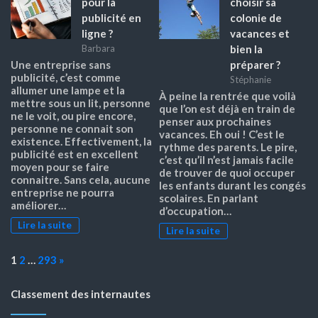
pour la
choisir sa
publicité en
colonie de
ligne ?
vacances et
bien la
Barbara
préparer ?
Une entreprise sans
publicité, c’est comme
Stéphanie
allumer une lampe et la
À peine la rentrée que voilà
mettre sous un lit, personne
que l’on est déjà en train de
ne le voit, ou pire encore,
penser aux prochaines
personne ne connait son
vacances. Eh oui ! C’est le
existence. Effectivement, la
rythme des parents. Le pire,
publicité est en excellent
c’est qu’il n’est jamais facile
moyen pour se faire
de trouver de quoi occuper
connaitre. Sans cela, aucune
les enfants durant les congés
entreprise ne pourra
scolaires. En parlant
améliorer…
d’occupation…
Lire la suite
Lire la suite
Page:
Next
1
2
…
293
»
Classement des internautes