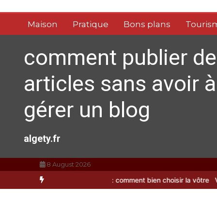
Aller
au
Maison
Pratique
Bons plans
Touris
contenu
comment publier de
articles sans avoir à
gérer un blog
algety.fr
8 August 2026
rosse à dents : comment bien choisir la vôtre
Vitalité au quotidie