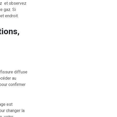
gaz et observez
e gaz. Si
et endroit.
tions,
 fissure diffuse
océder au
pour confirmer
age est
our changer la
e, votre