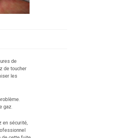
sures de
ez de toucher
miser les
 problème.
e gaz.
 en sécurité,
rofessionnel
 de cette fuite