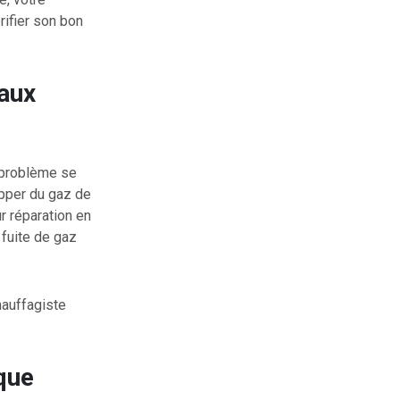
rifier son bon
yaux
e problème se
apper du gaz de
ur réparation en
 fuite de gaz
hauffagiste
 que