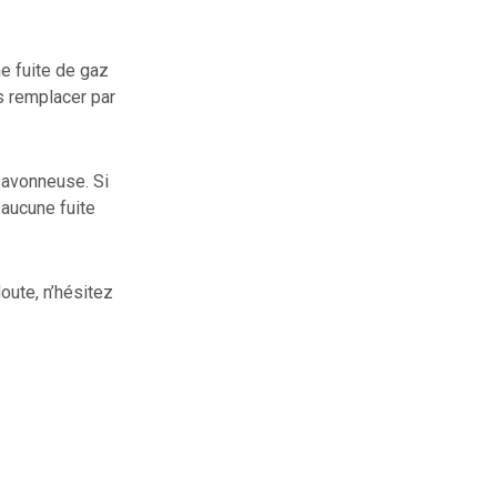
ne fuite de gaz
es remplacer par
 savonneuse. Si
 aucune fuite
ute, n’hésitez