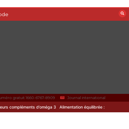
ode
uméro gratuit 1660-6767-8909
Journal international
d’oméga 3
Alimentation équilibrée : ses bienfaits pour une santé dur