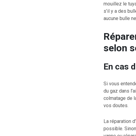
mouillez le tuy
s’il y a des bu
aucune bulle ne
Réparer
selon s
En cas d
Si vous entende
du gaz dans l’a
colmatage de la
vos doutes.
La réparation d
possible. Sinon
vanne ou répare