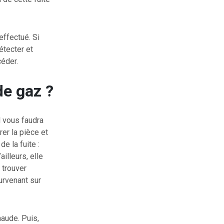
effectué. Si
tecter et
céder.
de gaz ?
l vous faudra
rer la pièce et
de la fuite :
illeurs, elle
 trouver
urvenant sur
haude. Puis,