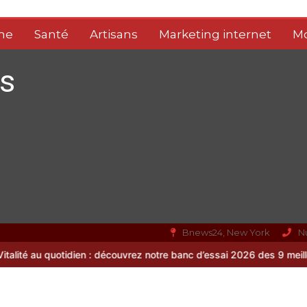
me
Santé
Artisans
Marketing internet
M
s
Bnews24, New York
N
n : découvrez notre banc d’essai 2026 des 9 meilleurs compléments 