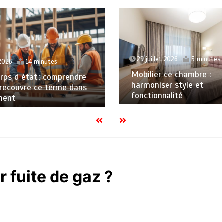
29 juillet 2026
5 minutes
2026
14 minutes
Mobilier de chambre :
rps d état : comprendre
harmoniser style et
 recouvre ce terme dans
fonctionnalité
ment
 fuite de gaz ?