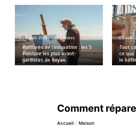
3 août 2026
15 minutes
1 août 
Palmarès de l’innovation : les 5
Tout co
Peinture les plus avant-
ce que
gardistes de Royan
le bâti
Comment réparer
Accueil
Maison