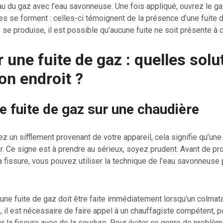
au du gaz avec l’eau savonneuse. Une fois appliqué, ouvrez le 
lles se forment : celles-ci témoignent de la présence d’une fuite d
 se produise, il est possible qu’aucune fuite ne soit présente à c
 une fuite de gaz : quelles solu
on endroit ?
e fuite de gaz sur une chaudière
z un sifflement provenant de votre appareil, cela signifie qu’une
ir. Ce signe est à prendre au sérieux, soyez prudent. Avant de pr
 fissure, vous pouvez utiliser la technique de l’eau savonneuse 
’une fuite de gaz doit être faite immédiatement lorsqu’un colmat
, il est nécessaire de faire appel à un chauffagiste compétent, p
r la fissure avec de la soudure. Pour éviter ce genre de problèm