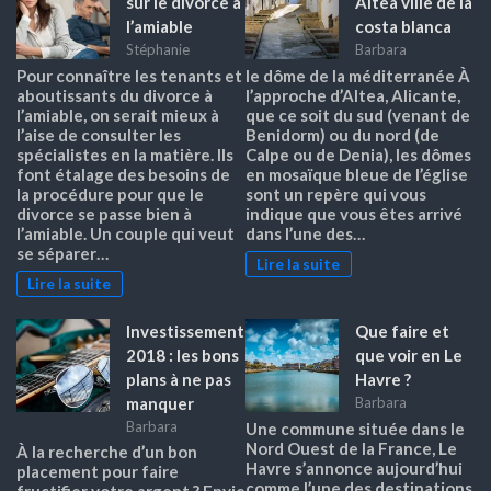
sur le divorce à
Altea ville de la
l’amiable
costa blanca
Stéphanie
Barbara
Pour connaître les tenants et
le dôme de la méditerranée À
aboutissants du divorce à
l’approche d’Altea, Alicante,
l’amiable, on serait mieux à
que ce soit du sud (venant de
l’aise de consulter les
Benidorm) ou du nord (de
spécialistes en la matière. Ils
Calpe ou de Denia), les dômes
font étalage des besoins de
en mosaïque bleue de l’église
la procédure pour que le
sont un repère qui vous
divorce se passe bien à
indique que vous êtes arrivé
l’amiable. Un couple qui veut
dans l’une des…
se séparer…
Lire la suite
Lire la suite
Investissement
Que faire et
2018 : les bons
que voir en Le
plans à ne pas
Havre ?
manquer
Barbara
Barbara
Une commune située dans le
Nord Ouest de la France, Le
À la recherche d’un bon
Havre s’annonce aujourd’hui
placement pour faire
comme l’une des destinations