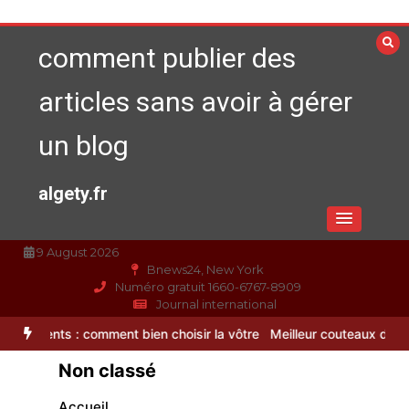
Aller
au
comment publier des
contenu
articles sans avoir à gérer
un blog
algety.fr
9 August 2026
Bnews24, New York
Numéro gratuit 1660-6767-8909
Journal international
nt bien choisir la vôtre
Meilleur couteaux de cuisine professionnel
Non classé
Accueil