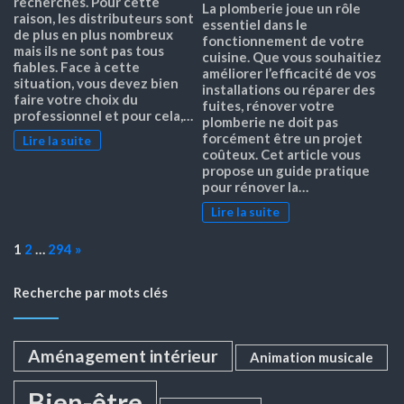
recherchés. Pour cette
La plomberie joue un rôle
raison, les distributeurs sont
essentiel dans le
de plus en plus nombreux
fonctionnement de votre
mais ils ne sont pas tous
cuisine. Que vous souhaitiez
fiables. Face à cette
améliorer l’efficacité de vos
situation, vous devez bien
installations ou réparer des
faire votre choix du
fuites, rénover votre
professionnel et pour cela,…
plomberie ne doit pas
forcément être un projet
Lire la suite
coûteux. Cet article vous
propose un guide pratique
pour rénover la…
Lire la suite
Page:
Next
1
2
…
294
»
Recherche par mots clés
Aménagement intérieur
Animation musicale
Bien-être