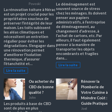
Povoski
Le déménagement est
souvent source de stress
La rénovation toiture à Nérac
chez les ménages. Ils doivent
est un projet crucial pour les
penser aux papiers
propriétaires soucieux de
administratifs, à l’entreprise
préserver l’intégrité de leur
de déménagement, au
maison. Les toits subissent
changement d’adresse, à
les aléas climatiques et
l’achat de cartons, etc. Par
nécessitent un entretien
ailleurs, il faut également
régulier pour éviter les
penser à la manière de
dégradations. S’engager dans
transporter les objets
une rénovation permet
encombrants et fragiles
d’améliorer l’isolation
dans…
thermique, d’assurer
l’étanchéité et…
Lire la suite
Lire la suite
Ou acheter du
Rénover la
CBD de bonne
Plomberie de
qualité ?
Votre Cuisine à
Moindre Coût :
John
Guide Pratique
Les produits à base de CBD
sont de plus en plus
Joel