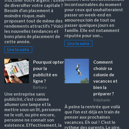
fructifier votre argent ? Envie
incontournables du moment
de diversifier votre capitale ?
pour ceux qui souhaiteraient
Besoin d’un placement à
passer un week-end en
moindre risque, mais
amoureux loin de tout ou
proposant tout de même des
passer quelques jours en
rendements attractifs ? Voici
famille. Elle est notamment
les nouvelles tendances et
réputée pour son…
bons plans de placement de
cette année.
Lire la suite
Lire la suite
Pourquoi opter
Comment
pour la
choisir sa
publicité en
colonie de
ligne ?
vacances et
bien la
Barbara
préparer ?
Une entreprise sans
publicité, c’est comme
Stéphanie
allumer une lampe et la
À peine la rentrée que voilà
mettre sous un lit, personne
que l’on est déjà en train de
ne le voit, ou pire encore,
penser aux prochaines
personne ne connait son
vacances. Eh oui ! C’est le
existence. Effectivement, la
rythme des parents. Le pire,