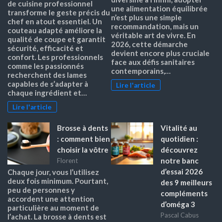
de cuisine professionnel
une alimentation équilibrée
transforme le geste précis du
n’est plus une simple
chef en atout essentiel. Un
recommandation, mais un
couteau adapté améliore la
véritable art de vivre. En
qualité de coupe et garantit
2026, cette démarche
sécurité, efficacité et
devient encore plus cruciale
confort. Les professionnels
face aux défis sanitaires
comme les passionnés
contemporains,…
recherchent des lames
capables de s’adapter à
Lire l'article
chaque ingrédient et…
Lire l'article
Brosse à dents
Vitalité au
: comment bien
quotidien :
choisir la vôtre
découvrez
notre banc
Florent
d’essai 2026
Chaque jour, vous l’utilisez
deux fois minimum. Pourtant,
des 9 meilleurs
peu de personnes y
compléments
accordent une attention
d’oméga 3
particulière au moment de
Pascal Cabus
l’achat. La brosse à dents est