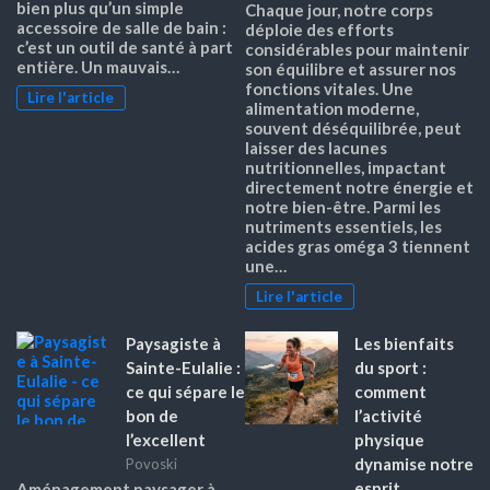
bien plus qu’un simple
Chaque jour, notre corps
accessoire de salle de bain :
déploie des efforts
c’est un outil de santé à part
considérables pour maintenir
entière. Un mauvais…
son équilibre et assurer nos
fonctions vitales. Une
Lire l'article
alimentation moderne,
souvent déséquilibrée, peut
laisser des lacunes
nutritionnelles, impactant
directement notre énergie et
notre bien-être. Parmi les
nutriments essentiels, les
acides gras oméga 3 tiennent
une…
Lire l'article
Paysagiste à
Les bienfaits
Sainte-Eulalie :
du sport :
ce qui sépare le
comment
bon de
l’activité
l’excellent
physique
dynamise notre
Povoski
esprit
Aménagement paysager à