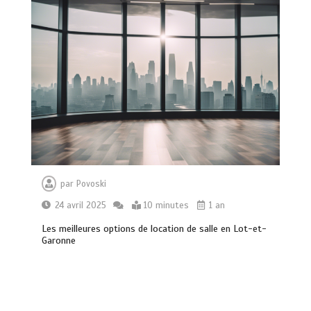
Brosse à dents : comment bien choisir
la vôtre
par
Povoski
0
8 minutes
24 avril 2025
10 minutes
1 an
Les meilleures options de location de salle en Lot-et-
Garonne
Vitalité au quotidien : découvrez notre
banc d’essai 2026 des 9 meilleurs
compléments d’oméga 3
0
24 minutes