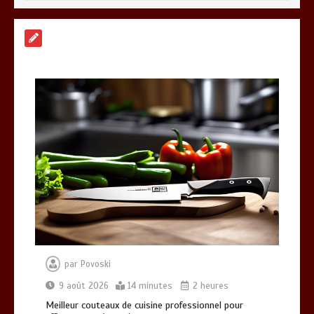
Vitalité au quotidien : découvrez notre
banc d’essai 2026 des 9 meilleurs
compléments d’oméga 3
0
24 minutes
Meilleur couteaux de cuisine
professionnel pour affiner vos
préparations
14 minutes
Alimentation équilibrée : ses bienfaits
pour une santé durable
0
10 minutes
par
Povoski
9 août 2026
14 minutes
2 heures
Meilleur couteaux de cuisine professionnel pour