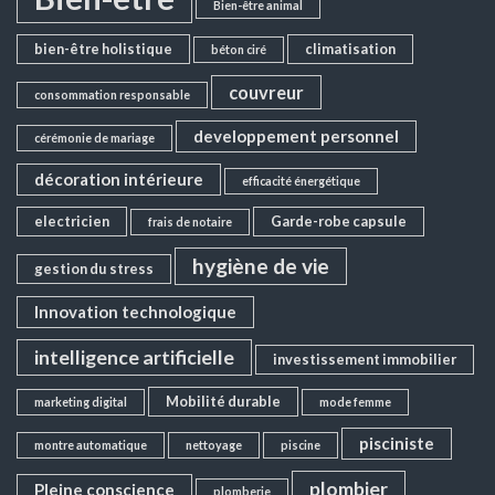
Bien-être animal
bien-être holistique
climatisation
béton ciré
couvreur
consommation responsable
developpement personnel
cérémonie de mariage
décoration intérieure
efficacité énergétique
electricien
Garde-robe capsule
frais de notaire
hygiène de vie
gestion du stress
Innovation technologique
intelligence artificielle
investissement immobilier
Mobilité durable
marketing digital
mode femme
pisciniste
montre automatique
nettoyage
piscine
plombier
Pleine conscience
plomberie