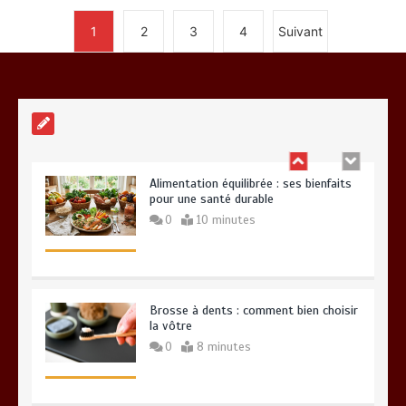
1
2
3
4
Suivant
Meilleur couteaux de cuisine
professionnel pour affiner vos
préparations
14 minutes
Alimentation équilibrée : ses bienfaits
pour une santé durable
0
10 minutes
Brosse à dents : comment bien choisir
la vôtre
0
8 minutes