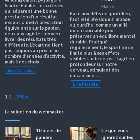
Sainte-Eulalie : les critères
Marise
qui séparent une bonne
Face aux défis du quotidien,
prestation d’un résultat
l’activité physique s’impose
exceptionnel À prestation
aujourd’hui comme un allié
équivalente sur le papier,
incontournable pour
deux paysagistes peuvent
préserver un équilibre mental
livrer des résultats très
durable. Pratiqué
différents. L’écart ne tient
régulièrement, le sport ne se
pas toujours au prix ni au
limite plus à ses effets
nombre d’années d’activité,
visibles sur le corps : il agit en
mais à des choix…
profondeur sur notre
cerveau, stimulant des
Lire l'article
mécanismes…
Lire l'article
Page:
Next
1
2
…
294
»
La selection du webmaster
10 idées de
Ce que vous
paniers
ignorez sur les