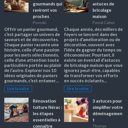
gourmands qui
astuces de
raviront vos
bricolage
proches
maison
Povoski
Pascal Cabus
Offrir un panier gourmand,
Chaque année, des milliers de
c’est partager un univers de
foyers se lancent dans des
saveurs et de découvertes.
projets d’amélioration ou de
Chaque panier raconte une
décoration, souvent avec
histoire, celle d’une passion
l’idée de gagner du temps ou
pour les mets sélectionnés,
d’économiser. Pourtant, il
celle d’une attention toute
existe un éventail d’astuces
particulière portée au plaisir
de bricolage maison que vous
de l’autre. Explorer nos 10
ignorez peut-être, capables
idées originales de paniers
de transformer vos efforts
gourmands, c’est entamer…
en succès éclatants…
Lire la suite
Lire la suite
Rénovation
3 astuces pour
toiture Nérac :
simplifier votre
les étapes
déménagemen
essentielles à
t
connaître
Thomas