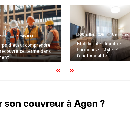
29 juillet 2026
5 minutes
2026
14 minutes
Mobilier de chambre :
rps d état : comprendre
harmoniser style et
 recouvre ce terme dans
fonctionnalité
ment
 son couvreur à Agen ?