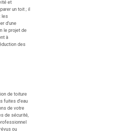
ité et
rer un toit ; il
 les
er d’une
n le projet de
nt à
réduction des
ion de toiture
 fuites d’eau
ons de votre
es de sécurité,
professionnel
prévus ou