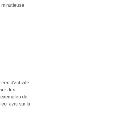
n minutieuse
nées d’activité
oser des
s exemples de
eur avis sur la