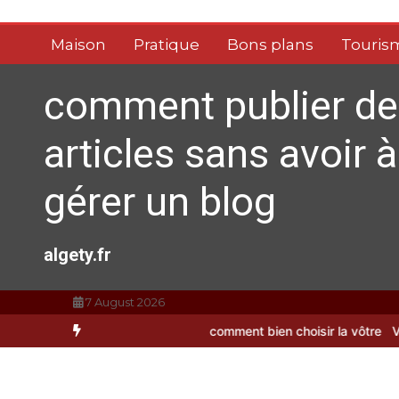
Aller
au
Maison
Pratique
Bons plans
Touris
contenu
comment publier de
articles sans avoir à
gérer un blog
algety.fr
7 August 2026
dents : comment bien choisir la vôtre
Vitalité au quotidien : déco