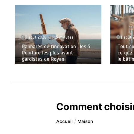
3 août 2026
15 minutes
1 août 
Palmarès de l’innovation : les 5
Tout co
Peinture les plus avant-
ce que
gardistes de Royan
le bâti
Comment choisir
Accueil
Maison