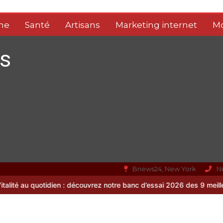
me
Santé
Artisans
Marketing internet
M
s
Bnews24, New York
N
uvrez notre banc d’essai 2026 des 9 meilleurs compléments d’oméga