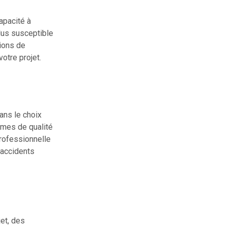
apacité à
lus susceptible
tions de
otre projet.
ans le choix
rmes de qualité
professionnelle
 accidents
jet, des