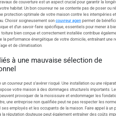
travaux de couverture est un aspect crucial pour garantir la longév
 votre habitat. Un bon couvreur ne se contente pas de poser ou répa
e protection optimale de votre maison contre les intempéries et
’eau. Choisir soigneusement son
couvreur agen
permet de bénéfici
ique et d’un savoir-faire spécifique, essentiels pour mener à bie
 toiture bien conçue et correctement installée contribue égaleme
de la performance énergétique de votre domicile, entraînant une 
age et de climatisation.
liés à une mauvaise sélection de
onnel
e un couvreur peut s’avérer risqué. Une installation ou une réparat
xpose votre maison à des dommages structurels importants. Les
peuvent provoquer de la moisissure et endommager les fondati
tre, une entreprise non qualifiée peut ne pas respecter les norm
l ses employés et les occupants de la maison. Faire appel à un 
 à la réputation douteuse peut également entraîner des coûts im