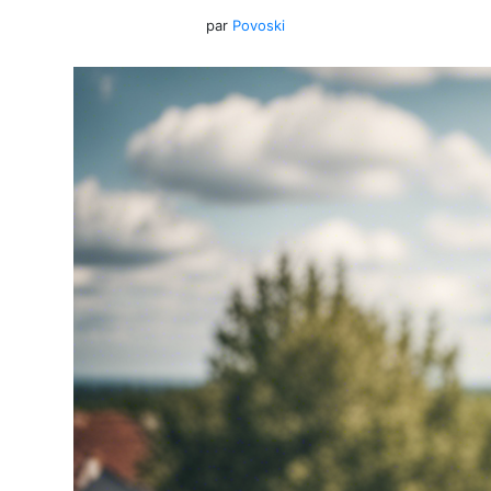
par
Povoski