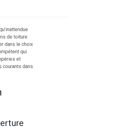
 qu’inattendue
ns de toiture.
er dans le choix
compétent qui
mpéries et
es courants dans
n
verture