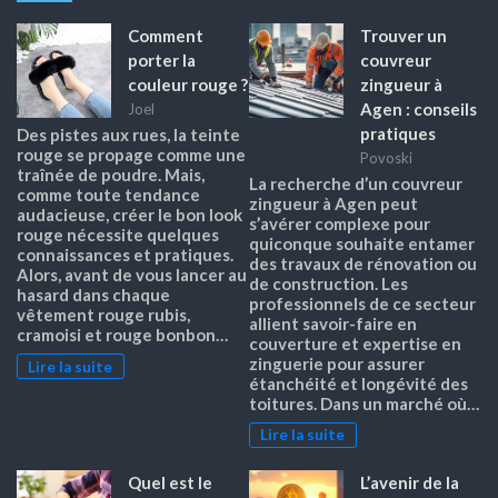
Comment
Trouver un
porter la
couvreur
couleur rouge ?
zingueur à
Agen : conseils
Joel
pratiques
Des pistes aux rues, la teinte
rouge se propage comme une
Povoski
traînée de poudre. Mais,
La recherche d’un couvreur
comme toute tendance
zingueur à Agen peut
audacieuse, créer le bon look
s’avérer complexe pour
rouge nécessite quelques
quiconque souhaite entamer
connaissances et pratiques.
des travaux de rénovation ou
Alors, avant de vous lancer au
de construction. Les
hasard dans chaque
professionnels de ce secteur
vêtement rouge rubis,
allient savoir-faire en
cramoisi et rouge bonbon…
couverture et expertise en
zinguerie pour assurer
Lire la suite
étanchéité et longévité des
toitures. Dans un marché où…
Lire la suite
Quel est le
L’avenir de la