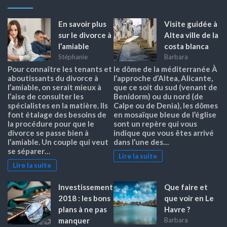
En savoir plus
Visite guidée à
sur le divorce à
Altea ville de la
l’amiable
costa blanca
Stéphanie
Barbara
Pour connaître les tenants et
le dôme de la méditerranée À
aboutissants du divorce à
l’approche d’Altea, Alicante,
l’amiable, on serait mieux à
que ce soit du sud (venant de
l’aise de consulter les
Benidorm) ou du nord (de
spécialistes en la matière. Ils
Calpe ou de Denia), les dômes
font étalage des besoins de
en mosaïque bleue de l’église
la procédure pour que le
sont un repère qui vous
divorce se passe bien à
indique que vous êtes arrivé
l’amiable. Un couple qui veut
dans l’une des…
se séparer…
Lire la suite
Lire la suite
Investissement
Que faire et
2018 : les bons
que voir en Le
plans à ne pas
Havre ?
manquer
Barbara