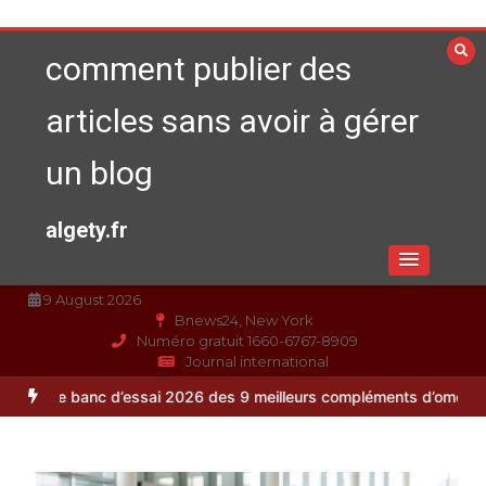
Aller
au
comment publier des
contenu
articles sans avoir à gérer
un blog
algety.fr
9 August 2026
Bnews24, New York
Numéro gratuit 1660-6767-8909
Journal international
nc d’essai 2026 des 9 meilleurs compléments d’oméga 3
Alimentatio