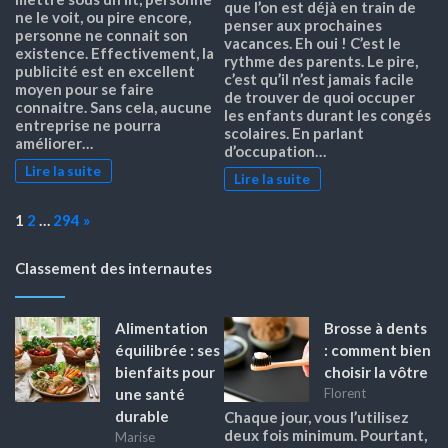
que l’on est déjà en train de
ne le voit, ou pire encore,
penser aux prochaines
personne ne connait son
vacances. Eh oui ! C’est le
existence. Effectivement, la
rythme des parents. Le pire,
publicité est en excellent
c’est qu’il n’est jamais facile
moyen pour se faire
de trouver de quoi occuper
connaitre. Sans cela, aucune
les enfants durant les congés
entreprise ne pourra
scolaires. En parlant
améliorer…
d’occupation…
Lire la suite
Lire la suite
Page:
Next
1
2
…
294
»
Classement des internautes
Alimentation
Brosse à dents
équilibrée : ses
: comment bien
bienfaits pour
choisir la vôtre
une santé
Florent
durable
Chaque jour, vous l’utilisez
deux fois minimum. Pourtant,
Marise