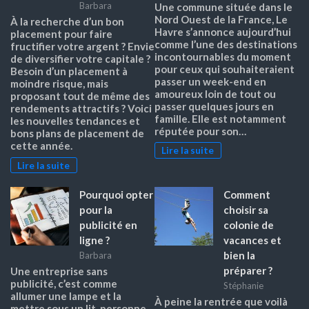
Barbara
Une commune située dans le
Nord Ouest de la France, Le
À la recherche d’un bon
Havre s’annonce aujourd’hui
placement pour faire
comme l’une des destinations
fructifier votre argent ? Envie
incontournables du moment
de diversifier votre capitale ?
pour ceux qui souhaiteraient
Besoin d’un placement à
passer un week-end en
moindre risque, mais
amoureux loin de tout ou
proposant tout de même des
passer quelques jours en
rendements attractifs ? Voici
famille. Elle est notamment
les nouvelles tendances et
réputée pour son…
bons plans de placement de
cette année.
Lire la suite
Lire la suite
Pourquoi opter
Comment
pour la
choisir sa
publicité en
colonie de
ligne ?
vacances et
bien la
Barbara
préparer ?
Une entreprise sans
publicité, c’est comme
Stéphanie
allumer une lampe et la
À peine la rentrée que voilà
mettre sous un lit, personne