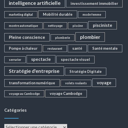
intelligence artificielle
investissement immobilier
Mobilité durable
marketing digital
mode femme
pisciniste
montre automatique
nettoyage
piscine
plombier
Pleine conscience
plomberie
Pompe à chaleur
santé
Santé mentale
restaurant
spectacle
spectacle visuel
serrurier
Stratégie d'entreprise
Stratégie Digitale
voyage
transformation numérique
volets roulants
voyage Cambodge
voyage au Cambodge
Catégories
Catégories