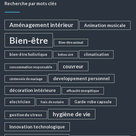
Recherche par mots clés
Aménagement intérieur
Animation musicale
Bien-être
Bien-être animal
bien-être holistique
climatisation
béton ciré
couvreur
consommation responsable
developpement personnel
cérémonie de mariage
décoration intérieure
efficacité énergétique
electricien
Garde-robe capsule
frais de notaire
hygiène de vie
gestion du stress
Innovation technologique