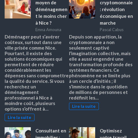
moyen de
cryptomonnaie
déménagemen
: révolution
t le moins cher
économique en
à Nice ?
marche
Emna Amouna
Pascal Cabus
Déménager peut s’avérer
Depuis son apparition, la
coûteux, surtout dans une
cryptomonnaie a non
ville prisée comme Nice.
seulement captivé
Pourtant, il existe des
l’imagination collective, mais
solutions économiques qui
elle a aussi engendré une
permettent de réduire
transformation profonde des
considérablement les
systèmes financiers. Ce
dépenses sans compromettre
phénomène ne se limite plus
la qualité du service. Si vous
à un cercle d’initiés ; il
recherchez un
s’immisce dans le quotidien
déménagement
de millions de personnes et
professionnel à Nice à
redéfinit les…
moindre coût, plusieurs
Lire la suite
options s’offrent à…
Lire la suite
Consultant en
Optimisez
immobilier :
votre travail