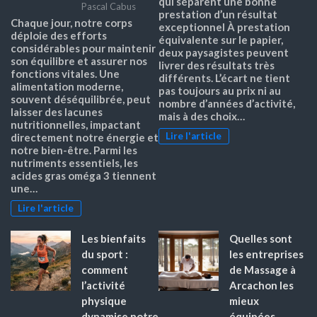
qui séparent une bonne
Pascal Cabus
prestation d’un résultat
Chaque jour, notre corps
exceptionnel À prestation
déploie des efforts
équivalente sur le papier,
considérables pour maintenir
deux paysagistes peuvent
son équilibre et assurer nos
livrer des résultats très
fonctions vitales. Une
différents. L’écart ne tient
alimentation moderne,
pas toujours au prix ni au
souvent déséquilibrée, peut
nombre d’années d’activité,
laisser des lacunes
mais à des choix…
nutritionnelles, impactant
Lire l'article
directement notre énergie et
notre bien-être. Parmi les
nutriments essentiels, les
acides gras oméga 3 tiennent
une…
Lire l'article
Les bienfaits
Quelles sont
du sport :
les entreprises
comment
de Massage à
l’activité
Arcachon les
physique
mieux
dynamise notre
équipées