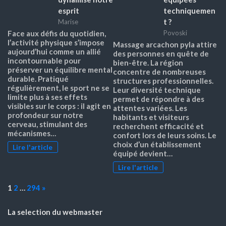
esprit
techniquemen
t ?
Marise
Face aux défis du quotidien,
Povoski
l’activité physique s’impose
Massage arcachon pyla attire
aujourd’hui comme un allié
des personnes en quête de
incontournable pour
bien-être. La région
préserver un équilibre mental
concentre de nombreuses
durable. Pratiqué
structures professionnelles.
régulièrement, le sport ne se
Leur diversité technique
limite plus à ses effets
permet de répondre à des
visibles sur le corps : il agit en
attentes variées. Les
profondeur sur notre
habitants et visiteurs
cerveau, stimulant des
recherchent efficacité et
mécanismes…
confort lors de leurs soins. Le
choix d’un établissement
Lire l'article
équipé devient…
Lire l'article
Page:
Next
1
2
…
294
»
La selection du webmaster