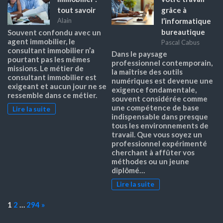
tout savoir
grâce à
l’informatique
Alain
bureautique
Souvent confondu avec un
agent immobilier, le
Pascal Cabus
consultant immobilier n’a
Dans le paysage
pourtant pas les mêmes
professionnel contemporain,
missions. Le métier de
la maîtrise des outils
consultant immobilier est
numériques est devenue une
exigeant et aucun jour ne se
exigence fondamentale,
ressemble dans ce métier.
souvent considérée comme
une compétence de base
Lire la suite
indispensable dans presque
tous les environnements de
travail. Que vous soyez un
professionnel expérimenté
cherchant à affûter vos
méthodes ou un jeune
diplômé…
Lire la suite
Page:
Next
1
2
…
294
»