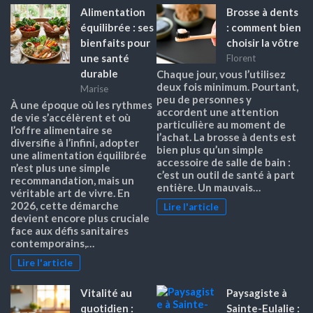
Alimentation
Brosse à dents
équilibrée : ses
: comment bien
bienfaits pour
choisir la vôtre
une santé
Florent
durable
Chaque jour, vous l’utilisez
deux fois minimum. Pourtant,
Marise
peu de personnes y
À une époque où les rythmes
accordent une attention
de vie s’accélèrent et où
particulière au moment de
l’offre alimentaire se
l’achat. La brosse à dents est
diversifie à l’infini, adopter
bien plus qu’un simple
une alimentation équilibrée
accessoire de salle de bain :
n’est plus une simple
c’est un outil de santé à part
recommandation, mais un
entière. Un mauvais…
véritable art de vivre. En
2026, cette démarche
Lire l'article
devient encore plus cruciale
face aux défis sanitaires
contemporains,…
Lire l'article
Vitalité au
Paysagiste à
quotidien :
Sainte-Eulalie :