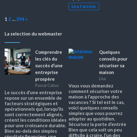
Lire l'article
Page:
Next
1
2
…
294
»
La selection du webmaster
Comprendre
Quelques
les clés du
conseils pour
succès d’une
sécuriser sa
entreprise
maison
prospère
Lisa
Pascal Cabus
Vous vous demandez
comment sécuriser votre
Le succès d’une entreprise
maison à l’approche des
repose sur un ensemble de
vacances ? Si tel est le cas,
facteurs stratégiques et
voici quelques conseils
opérationnels qui, lorsqu’ils
simples que vous pourrez
sont correctement alignés,
adopter au quotidien.
créent les conditions idéales
Sécurisez la porte d’entrée
pour une croissance durable.
Bien que cela soit un peu
Bien au-delà des simples
difficile à croire, l’un des
résultats financiers, une