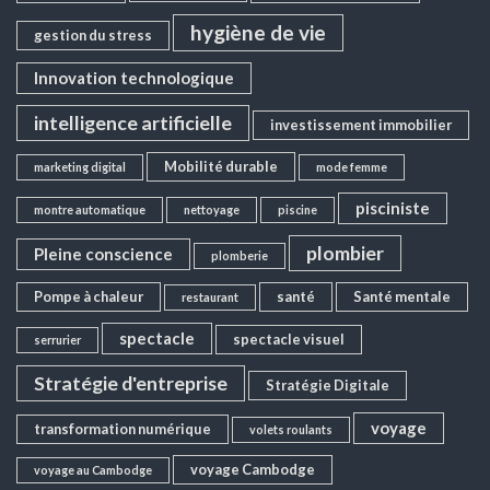
hygiène de vie
gestion du stress
Innovation technologique
intelligence artificielle
investissement immobilier
Mobilité durable
marketing digital
mode femme
pisciniste
montre automatique
nettoyage
piscine
plombier
Pleine conscience
plomberie
Pompe à chaleur
santé
Santé mentale
restaurant
spectacle
spectacle visuel
serrurier
Stratégie d'entreprise
Stratégie Digitale
voyage
transformation numérique
volets roulants
voyage Cambodge
voyage au Cambodge