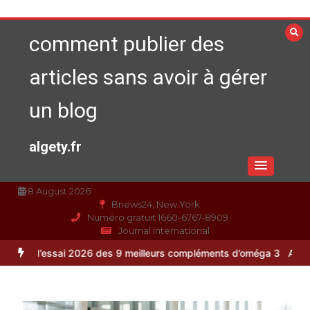
Aller
au
comment publier des
contenu
articles sans avoir à gérer
un blog
algety.fr
8 August 2026
Bnews24, New York
Numéro gratuit 1660-6767-8909
Journal international
2026 des 9 meilleurs compléments d’oméga 3
Alimentation équilibrée