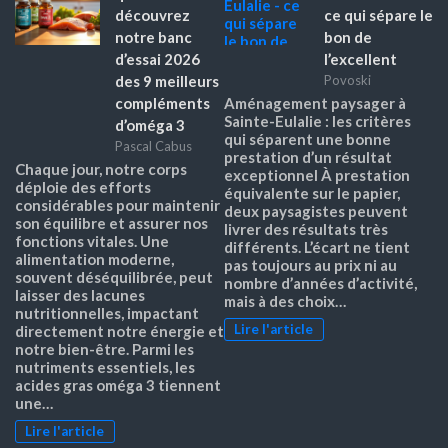
découvrez
ce qui sépare le
notre banc
bon de
d’essai 2026
l’excellent
des 9 meilleurs
Povoski
compléments
Aménagement paysager à
Sainte-Eulalie : les critères
d’oméga 3
qui séparent une bonne
Pascal Cabus
prestation d’un résultat
Chaque jour, notre corps
exceptionnel À prestation
déploie des efforts
équivalente sur le papier,
considérables pour maintenir
deux paysagistes peuvent
son équilibre et assurer nos
livrer des résultats très
fonctions vitales. Une
différents. L’écart ne tient
alimentation moderne,
pas toujours au prix ni au
souvent déséquilibrée, peut
nombre d’années d’activité,
laisser des lacunes
mais à des choix…
nutritionnelles, impactant
Lire l'article
directement notre énergie et
notre bien-être. Parmi les
nutriments essentiels, les
acides gras oméga 3 tiennent
une…
Lire l'article