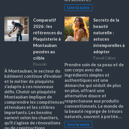
Lire la suite
Comparatif
Secrets de la
2026 : les
beauté
références du
naturelle :
Plaquisterie à
astuces
Montauban
intemporelles à
passées au
adopter
crible
Pascal Cabus
Povoski
Prendre soin de sa peau et de
son corps avec des
À Montauban, le secteur du
ingrédients simples et
bâtiment continue d’évoluer
authentiques est une
et le métier de plaquiste
démarche qui séduit de plus
s’adapte à ces nouveaux
en plus, offrant une
défis. Choisir un plaquiste
alternative douce et
Montauban implique de
respectueuse aux produits
comprendre les compétences
conventionnels. Le monde de
attendues et les critères
la beauté regorge de trésors
importants. Les besoins
naturels, souvent à portée…
varient selon les chantiers,
qu’il s’agisse de rénovations
Lire la suite
ou de constructions…