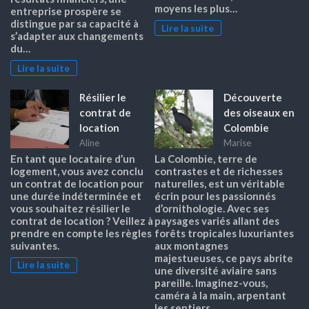
moyens les plus…
entreprise prospère se
distingue par sa capacité à
Lire la suite
s’adapter aux changements
du…
Lire la suite
Résilier le
Découverte
contrat de
des oiseaux en
location
Colombie
Aline
Marise
En tant que locataire d’un
La Colombie, terre de
logement, vous avez conclu
contrastes et de richesses
un contrat de location pour
naturelles, est un véritable
une durée indéterminée et
écrin pour les passionnés
vous souhaitez résilier le
d’ornithologie. Avec ses
contrat de location ? Veillez à
paysages variés allant des
prendre en compte les règles
forêts tropicales luxuriantes
suivantes.
aux montagnes
majestueuses, ce pays abrite
Lire la suite
une diversité aviaire sans
pareille. Imaginez-vous,
caméra à la main, arpentant
les sentiers…