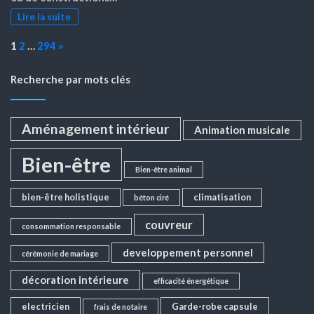
Lire la suite
Page:
Next
1
2
…
294
»
Recherche par mots clés
Aménagement intérieur
Animation musicale
Bien-être
Bien-être animal
bien-être holistique
climatisation
béton ciré
couvreur
consommation responsable
developpement personnel
cérémonie de mariage
décoration intérieure
efficacité énergétique
electricien
Garde-robe capsule
frais de notaire