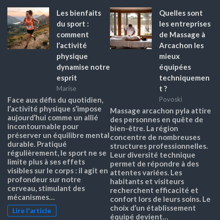
Les bienfaits
Quelles sont
du sport :
les entreprises
comment
de Massage à
l’activité
Arcachon les
physique
mieux
dynamise notre
équipées
esprit
techniquemen
t ?
Marise
Face aux défis du quotidien,
Povoski
l’activité physique s’impose
Massage arcachon pyla attire
aujourd’hui comme un allié
des personnes en quête de
incontournable pour
bien-être. La région
préserver un équilibre mental
concentre de nombreuses
durable. Pratiqué
structures professionnelles.
régulièrement, le sport ne se
Leur diversité technique
limite plus à ses effets
permet de répondre à des
visibles sur le corps : il agit en
attentes variées. Les
profondeur sur notre
habitants et visiteurs
cerveau, stimulant des
recherchent efficacité et
mécanismes…
confort lors de leurs soins. Le
choix d’un établissement
Lire l'article
équipé devient…