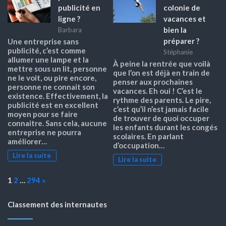
publicité en
colonie de
ligne ?
vacances et
bien la
Barbara
préparer ?
Une entreprise sans
publicité, c’est comme
Stéphanie
allumer une lampe et la
À peine la rentrée que voilà
mettre sous un lit, personne
que l’on est déjà en train de
ne le voit, ou pire encore,
penser aux prochaines
personne ne connait son
vacances. Eh oui ! C’est le
existence. Effectivement, la
rythme des parents. Le pire,
publicité est en excellent
c’est qu’il n’est jamais facile
moyen pour se faire
de trouver de quoi occuper
connaitre. Sans cela, aucune
les enfants durant les congés
entreprise ne pourra
scolaires. En parlant
améliorer…
d’occupation…
Lire la suite
Lire la suite
Page:
Next
1
2
…
294
»
Classement des internautes