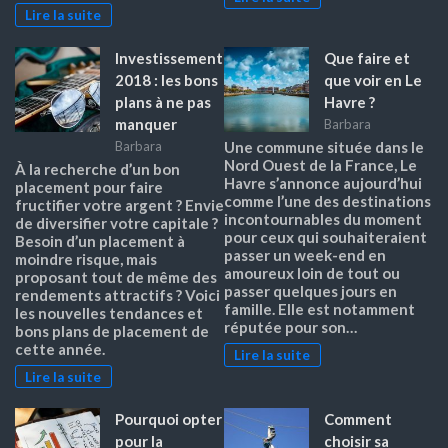
Lire la suite
Investissement
Que faire et
2018 : les bons
que voir en Le
plans à ne pas
Havre ?
manquer
Barbara
Barbara
Une commune située dans le
Nord Ouest de la France, Le
À la recherche d’un bon
Havre s’annonce aujourd’hui
placement pour faire
comme l’une des destinations
fructifier votre argent ? Envie
incontournables du moment
de diversifier votre capitale ?
pour ceux qui souhaiteraient
Besoin d’un placement à
passer un week-end en
moindre risque, mais
amoureux loin de tout ou
proposant tout de même des
passer quelques jours en
rendements attractifs ? Voici
famille. Elle est notamment
les nouvelles tendances et
réputée pour son…
bons plans de placement de
cette année.
Lire la suite
Lire la suite
Pourquoi opter
Comment
pour la
choisir sa