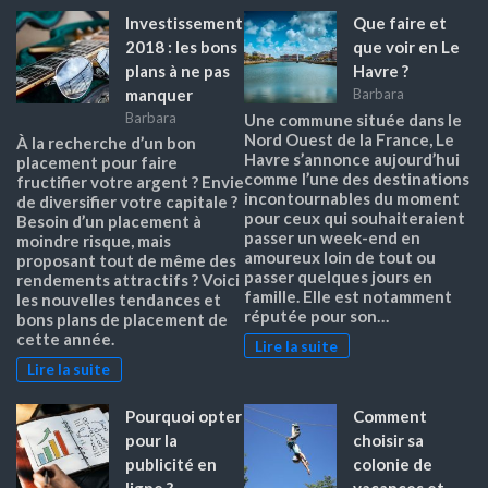
Investissement
Que faire et
2018 : les bons
que voir en Le
plans à ne pas
Havre ?
manquer
Barbara
Barbara
Une commune située dans le
Nord Ouest de la France, Le
À la recherche d’un bon
Havre s’annonce aujourd’hui
placement pour faire
comme l’une des destinations
fructifier votre argent ? Envie
incontournables du moment
de diversifier votre capitale ?
pour ceux qui souhaiteraient
Besoin d’un placement à
passer un week-end en
moindre risque, mais
amoureux loin de tout ou
proposant tout de même des
passer quelques jours en
rendements attractifs ? Voici
famille. Elle est notamment
les nouvelles tendances et
réputée pour son…
bons plans de placement de
cette année.
Lire la suite
Lire la suite
Pourquoi opter
Comment
pour la
choisir sa
publicité en
colonie de