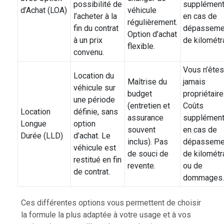
possibilité de
supplément
d’Achat (LOA)
véhicule
l’acheter à la
en cas de
régulièrement.
fin du contrat
dépasseme
Option d’achat
à un prix
de kilométr
flexible.
convenu.
Vous n’êtes
Location du
Maîtrise du
jamais
véhicule sur
budget
propriétaire
une période
(entretien et
Coûts
Location
définie, sans
assurance
supplément
Longue
option
souvent
en cas de
Durée (LLD)
d’achat. Le
inclus). Pas
dépasseme
véhicule est
de souci de
de kilométr
restitué en fin
revente.
ou de
de contrat.
dommages.
Ces différentes options vous permettent de choisir
la formule la plus adaptée à votre usage et à vos