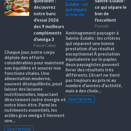
quotidien :
Sainte-Eulalie :
découvrez
ce qui sépare le
notre banc
bon de
d’essai 2026
l’excellent
des 9 meilleurs
Povoski
compléments
Aménagement paysager à
Sainte-Eulalie : les critères
d’oméga 3
qui séparent une bonne
Pascal Cabus
prestation d’un résultat
Chaque jour, notre corps
exceptionnel À prestation
déploie des efforts
équivalente sur le papier,
considérables pour maintenir
deux paysagistes peuvent
son équilibre et assurer nos
livrer des résultats très
fonctions vitales. Une
différents. L’écart ne tient
alimentation moderne,
pas toujours au prix ni au
souvent déséquilibrée, peut
nombre d’années d’activité,
laisser des lacunes
mais à des choix…
nutritionnelles, impactant
Lire l'article
directement notre énergie et
notre bien-être. Parmi les
nutriments essentiels, les
acides gras oméga 3 tiennent
une…
Lire l'article