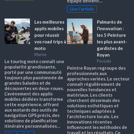
équipé devient…
Lire l'article
Les meilleures
Palmarès de
applis mobiles
l’innovation :
pour réussir
les 5 Peinture
vos road trips à
les plus avant-
moto
gardistes de
Royan
Marise
Le touring moto connaît une
Povoski
popularité grandissante,
Peintre Royan regroupe des
porté par une communauté
professionnels aux
toujours plus passionnée de
approches variées. Le secteur
grandes balades et de
connaît régulièrement de
découvertes en deux-roues.
nouvelles tendances et
L’avènement des applis
matériaux. Les clients
mobiles dédiées transforme
cherchent désormais des
cette expérience, offrant
solutions esthétiques et
aux motards des outils de
techniques adaptées à
navigation GPS précis, des
l’architecture locale. Les
solutions de planification
innovations récentes
itinéraire personnalisées…
influencent les méthodes de
travail et les résultats. Ce