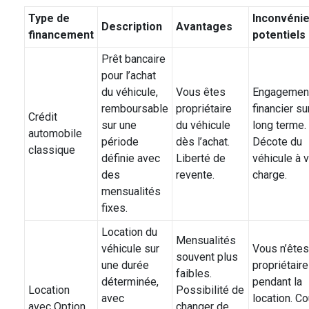
Type de
Inconvénie
Description
Avantages
financement
potentiels
Prêt bancaire
pour l’achat
du véhicule,
Vous êtes
Engagemen
remboursable
propriétaire
financier su
Crédit
sur une
du véhicule
long terme.
automobile
période
dès l’achat.
Décote du
classique
définie avec
Liberté de
véhicule à v
des
revente.
charge.
mensualités
fixes.
Location du
Mensualités
véhicule sur
Vous n’êtes
souvent plus
une durée
propriétaire
faibles.
déterminée,
pendant la
Location
Possibilité de
avec
location. Co
avec Option
changer de