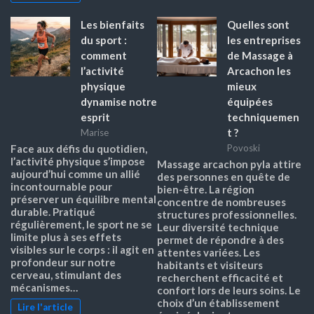
Les bienfaits
Quelles sont
du sport :
les entreprises
comment
de Massage à
l’activité
Arcachon les
physique
mieux
dynamise notre
équipées
esprit
techniquemen
t ?
Marise
Face aux défis du quotidien,
Povoski
l’activité physique s’impose
Massage arcachon pyla attire
aujourd’hui comme un allié
des personnes en quête de
incontournable pour
bien-être. La région
préserver un équilibre mental
concentre de nombreuses
durable. Pratiqué
structures professionnelles.
régulièrement, le sport ne se
Leur diversité technique
limite plus à ses effets
permet de répondre à des
visibles sur le corps : il agit en
attentes variées. Les
profondeur sur notre
habitants et visiteurs
cerveau, stimulant des
recherchent efficacité et
mécanismes…
confort lors de leurs soins. Le
choix d’un établissement
Lire l'article