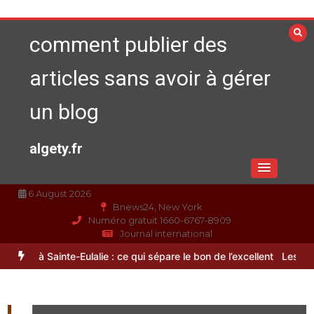
Aller
au
comment publier des
contenu
articles sans avoir à gérer
un blog
algety.fr
6 August 2026
Bnews24, New York
Numéro gratuit 1660-6767-8909
Journal international
9 meilleurs compléments d’oméga 3
Paysagiste à Sainte-Eulalie : ce 