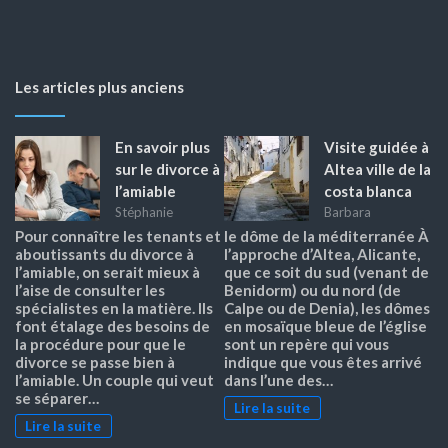
Les articles plus anciens
En savoir plus
Visite guidée à
sur le divorce à
Altea ville de la
l’amiable
costa blanca
Stéphanie
Barbara
Pour connaître les tenants et
le dôme de la méditerranée À
aboutissants du divorce à
l’approche d’Altea, Alicante,
l’amiable, on serait mieux à
que ce soit du sud (venant de
l’aise de consulter les
Benidorm) ou du nord (de
spécialistes en la matière. Ils
Calpe ou de Denia), les dômes
font étalage des besoins de
en mosaïque bleue de l’église
la procédure pour que le
sont un repère qui vous
divorce se passe bien à
indique que vous êtes arrivé
l’amiable. Un couple qui veut
dans l’une des…
se séparer…
Lire la suite
Lire la suite