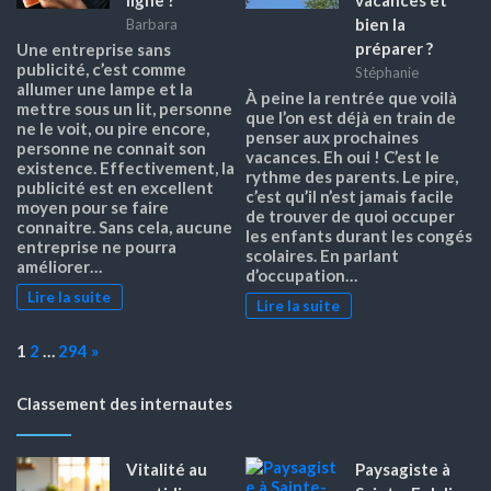
ligne ?
vacances et
bien la
Barbara
préparer ?
Une entreprise sans
publicité, c’est comme
Stéphanie
allumer une lampe et la
À peine la rentrée que voilà
mettre sous un lit, personne
que l’on est déjà en train de
ne le voit, ou pire encore,
penser aux prochaines
personne ne connait son
vacances. Eh oui ! C’est le
existence. Effectivement, la
rythme des parents. Le pire,
publicité est en excellent
c’est qu’il n’est jamais facile
moyen pour se faire
de trouver de quoi occuper
connaitre. Sans cela, aucune
les enfants durant les congés
entreprise ne pourra
scolaires. En parlant
améliorer…
d’occupation…
Lire la suite
Lire la suite
Page:
Next
1
2
…
294
»
Classement des internautes
Vitalité au
Paysagiste à