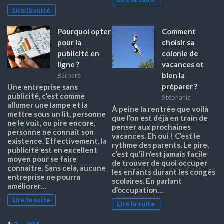
Lire la suite
Pourquoi opter
Comment
pour la
choisir sa
publicité en
colonie de
ligne ?
vacances et
bien la
Barbara
préparer ?
Une entreprise sans
publicité, c’est comme
Stéphanie
allumer une lampe et la
À peine la rentrée que voilà
mettre sous un lit, personne
que l’on est déjà en train de
ne le voit, ou pire encore,
penser aux prochaines
personne ne connait son
vacances. Eh oui ! C’est le
existence. Effectivement, la
rythme des parents. Le pire,
publicité est en excellent
c’est qu’il n’est jamais facile
moyen pour se faire
de trouver de quoi occuper
connaitre. Sans cela, aucune
les enfants durant les congés
entreprise ne pourra
scolaires. En parlant
améliorer…
d’occupation…
Lire la suite
Lire la suite
Page:
Next