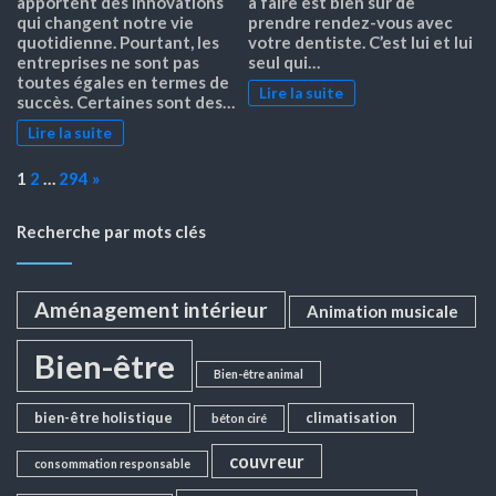
apportent des innovations
à faire est bien sûr de
qui changent notre vie
prendre rendez-vous avec
quotidienne. Pourtant, les
votre dentiste. C’est lui et lui
entreprises ne sont pas
seul qui…
toutes égales en termes de
Lire la suite
succès. Certaines sont des…
Lire la suite
Page:
Next
1
2
…
294
»
Recherche par mots clés
Aménagement intérieur
Animation musicale
Bien-être
Bien-être animal
bien-être holistique
climatisation
béton ciré
couvreur
consommation responsable