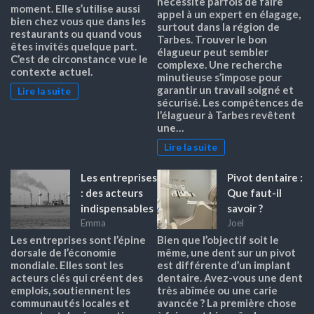
nécessite parfois de faire
moment. Elle s’utilise aussi
appel à un expert en élagage,
bien chez vous que dans les
surtout dans la région de
restaurants ou quand vous
Tarbes. Trouver le bon
êtes invités quelque part.
élagueur peut sembler
C’est de circonstance vue le
complexe. Une recherche
contexte actuel.
minutieuse s’impose pour
garantir un travail soigné et
Lire la suite
sécurisé. Les compétences de
l’élagueur à Tarbes revêtent
une…
Lire la suite
Les entreprises
Pivot dentaire :
: des acteurs
Que faut-il
indispensables
savoir ?
Emma
Joel
Les entreprises sont l’épine
Bien que l’objectif soit le
dorsale de l’économie
même, une dent sur un pivot
mondiale. Elles sont les
est différente d’un implant
acteurs clés qui créent des
dentaire. Avez-vous une dent
emplois, soutiennent les
très abîmée ou une carie
communautés locales et
avancée ? La première chose