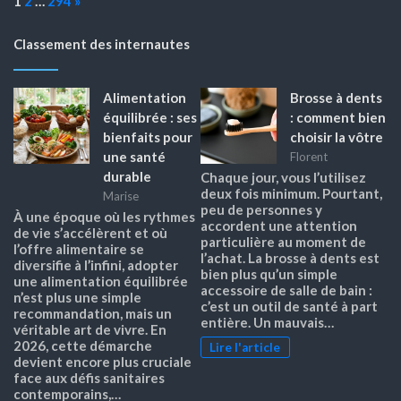
1
2
…
294
»
Classement des internautes
Alimentation
Brosse à dents
équilibrée : ses
: comment bien
bienfaits pour
choisir la vôtre
une santé
Florent
durable
Chaque jour, vous l’utilisez
deux fois minimum. Pourtant,
Marise
peu de personnes y
À une époque où les rythmes
accordent une attention
de vie s’accélèrent et où
particulière au moment de
l’offre alimentaire se
l’achat. La brosse à dents est
diversifie à l’infini, adopter
bien plus qu’un simple
une alimentation équilibrée
accessoire de salle de bain :
n’est plus une simple
c’est un outil de santé à part
recommandation, mais un
entière. Un mauvais…
véritable art de vivre. En
2026, cette démarche
Lire l'article
devient encore plus cruciale
face aux défis sanitaires
contemporains,…