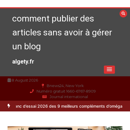
Aller
au
comment publier des
contenu
articles sans avoir à gérer
un blog
algety.fr
8 August 2026
Bnews24, New York
Numéro gratuit 1660-6767-8909
Journal international
sai 2026 des 9 meilleurs compléments d’oméga 3
Alimentation équili