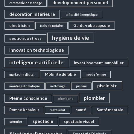
developpement personnel
cérémonie de mariage
décoration intérieure
efficacité énergétique
electricien
Garde-robe capsule
frais de notaire
hygiène de vie
gestion du stress
Innovation technologique
intelligence artificielle
investissement immobilier
Mobilité durable
marketing digital
mode femme
pisciniste
montre automatique
nettoyage
piscine
plombier
Pleine conscience
plomberie
Pompe à chaleur
santé
Santé mentale
restaurant
spectacle
spectacle visuel
serrurier
Stratégie d'entreprise
Stratégie Digitale