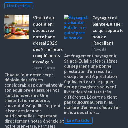
Lire l'article
Vitalité au
Paysagiste à
quotidien :
Sainte-Eulalie :
découvrez
ce qui sépare le
notre banc
bon de
d’essai 2026
l’excellent
des 9 meilleurs
Povoski
compléments
Aménagement paysager à
Sainte-Eulalie : les critères
d’oméga 3
qui séparent une bonne
Pascal Cabus
prestation d’un résultat
Chaque jour, notre corps
exceptionnel À prestation
déploie des efforts
équivalente sur le papier,
considérables pour maintenir
deux paysagistes peuvent
son équilibre et assurer nos
livrer des résultats très
fonctions vitales. Une
différents. L’écart ne tient
alimentation moderne,
pas toujours au prix ni au
souvent déséquilibrée, peut
nombre d’années d’activité,
laisser des lacunes
mais à des choix…
nutritionnelles, impactant
Lire l'article
directement notre énergie et
notre bien-être. Parmi les