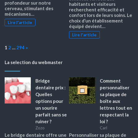
profondeur sur notre
habitants et visiteurs
cerveau, stimulant des
recherchent efficacité et
mécanismes…
confort lors de leurs soins. Le
choix d’un établissement
Lire l'article
équipé devient…
Lire l'article
Page:
Next
1
2
…
294
»
La selection du webmaster
Bridge
Comment
dentaire prix :
personnaliser
Quelles
sa plaque de
options pour
boîte aux
un sourire
lettres tout en
parfait sans se
respectant la
ruiner ?
loi ?
Zozo
Carl
Le bridge dentaire offre une
Personnaliser sa plaque de