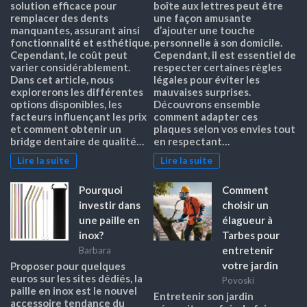
solution efficace pour
boîte aux lettres peut être
remplacer des dents
une façon amusante
manquantes, assurant ainsi
d’ajouter une touche
fonctionnalité et esthétique.
personnelle à son domicile.
Cependant, le coût peut
Cependant, il est essentiel de
varier considérablement.
respecter certaines règles
Dans cet article, nous
légales pour éviter les
explorerons les différentes
mauvaises surprises.
options disponibles, les
Découvrons ensemble
facteurs influençant les prix
comment adapter ces
et comment obtenir un
plaques selon vos envies tout
bridge dentaire de qualité…
en respectant…
Lire la suite
Lire la suite
Pourquoi
Comment
investir dans
choisir un
une paille en
élagueur à
inox?
Tarbes pour
entretenir
Barbara
votre jardin
Proposer pour quelques
euros sur les sites dédiés, la
Povoski
paille en inox est le nouvel
Entretenir son jardin
accessoire tendance du