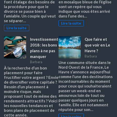
font étalage des besoins de
en mosaïque bleue de l’église
la procédure pour que le
sont un repère qui vous
divorce se passe bien à
indique que vous êtes arrivé
l’amiable. Un couple qui veut
dans l’une des…
se séparer…
Lire la suite
Lire la suite
Investissement
Que faire et
2018 : les bons
que voir en Le
plans à ne pas
Havre ?
manquer
Barbara
Barbara
Une commune située dans le
Nord Ouest de la France, Le
À la recherche d’un bon
Havre s’annonce aujourd’hui
placement pour faire
comme l’une des destinations
fructifier votre argent ? Envie
incontournables du moment
de diversifier votre capitale ?
pour ceux qui souhaiteraient
Besoin d’un placement à
passer un week-end en
moindre risque, mais
amoureux loin de tout ou
proposant tout de même des
passer quelques jours en
rendements attractifs ? Voici
famille. Elle est notamment
les nouvelles tendances et
réputée pour son…
bons plans de placement de
cette année.
Lire la suite