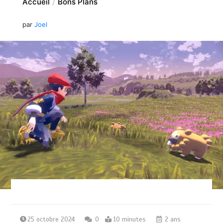
Accueil
Bons Plans
par
Joel
25 octobre 2024
0
10 minutes
2 ans