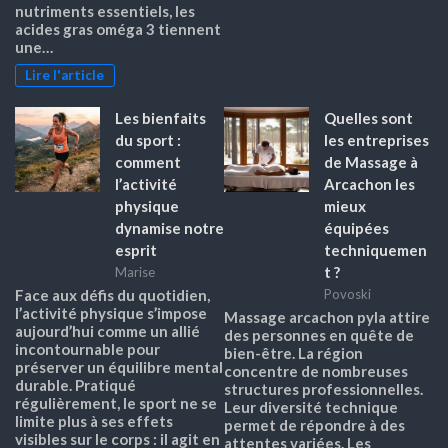
nutriments essentiels, les
acides gras oméga 3 tiennent
une…
Lire l'article
Les bienfaits
Quelles sont
du sport :
les entreprises
comment
de Massage à
l’activité
Arcachon les
physique
mieux
dynamise notre
équipées
esprit
techniquemen
t ?
Marise
Face aux défis du quotidien,
Povoski
l’activité physique s’impose
Massage arcachon pyla attire
aujourd’hui comme un allié
des personnes en quête de
incontournable pour
bien-être. La région
préserver un équilibre mental
concentre de nombreuses
durable. Pratiqué
structures professionnelles.
régulièrement, le sport ne se
Leur diversité technique
limite plus à ses effets
permet de répondre à des
visibles sur le corps : il agit en
attentes variées. Les