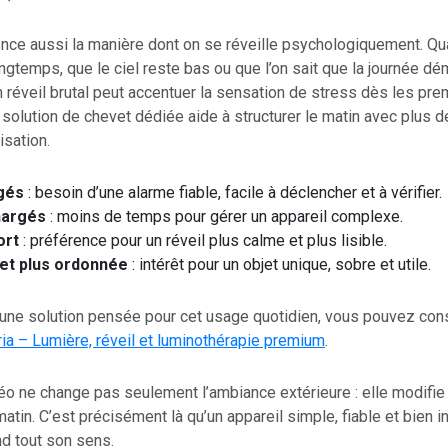
nce aussi la manière dont on se réveille psychologiquement. Quan
gtemps, que le ciel reste bas ou que l’on sait que la journée dé
un réveil brutal peut accentuer la sensation de stress dès les pr
e solution de chevet dédiée aide à structurer le matin avec plus de
sation.
ngés
: besoin d’une alarme fiable, facile à déclencher et à vérifier.
hargés
: moins de temps pour gérer un appareil complexe.
ort
: préférence pour un réveil plus calme et plus lisible.
et plus ordonnée
: intérêt pour un objet unique, sobre et utile.
une solution pensée pour cet usage quotidien, vous pouvez cons
ia – Lumière, réveil et luminothérapie premium
.
éo ne change pas seulement l’ambiance extérieure : elle modifie 
atin. C’est précisément là qu’un appareil simple, fiable et bien i
d tout son sens.