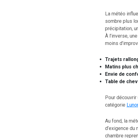
La météo influe
sombre plus lon
précipitation, 
À l’inverse, un
moins d’improvi
Trajets rallo
Matins plus c
Envie de conf
Table de chev
Pour découvrir 
catégorie
Lunor
Au fond, la mét
d’exigence du m
chambre repren