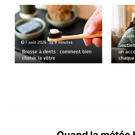
24 juill
7 août 2026
8 minutes
Soutien
Brosse à dents : comment bien
un acc
choisir la vôtre
chaque 
Quand la météo b