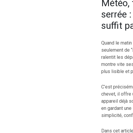
Météo, t
serrée 
suffit p
Quand le matin 
seulement de “s
ralentit les dép
montre vite ses 
plus lisible et 
C’est précisém
chevet, il offr
appareil déjà so
en gardant une 
simplicité, conf
Dans cet articl