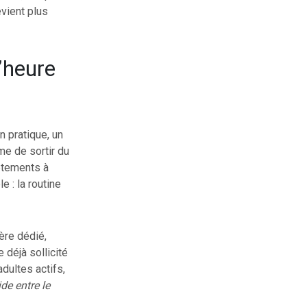
vient plus
’heure
n pratique, un
me de sortir du
vêtements à
e : la routine
père dédié,
 déjà sollicité
dultes actifs,
ide entre le