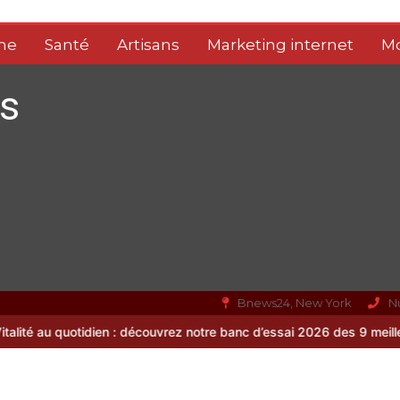
me
Santé
Artisans
Marketing internet
M
s
Bnews24, New York
N
n : découvrez notre banc d’essai 2026 des 9 meilleurs compléments 