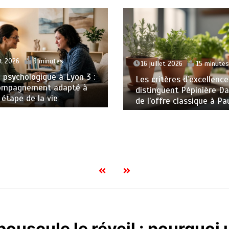
et 2026
9 minutes
16 juillet 2026
15 minutes
 psychologique à Lyon 3 :
Les critères d’excellence
ompagnement adapté à
distinguent Pépinière D
étape de la vie
de l’offre classique à Pa
ouscule le réveil : pourquoi u