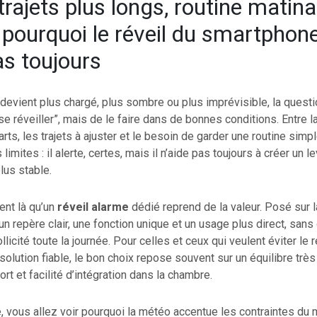
rajets plus longs, routine matina
: pourquoi le réveil du smartphon
as toujours
devient plus chargé, plus sombre ou plus imprévisible, la questi
e réveiller”, mais de le faire dans de bonnes conditions. Entre l
arts, les trajets à ajuster et le besoin de garder une routine simp
limites : il alerte, certes, mais il n’aide pas toujours à créer un l
plus stable.
ent là qu’un
réveil alarme
dédié reprend de la valeur. Posé sur l
e un repère clair, une fonction unique et un usage plus direct, san
llicité toute la journée. Pour celles et ceux qui veulent éviter le r
solution fiable, le bon choix repose souvent sur un équilibre très 
ort et facilité d’intégration dans la chambre.
e, vous allez voir pourquoi la météo accentue les contraintes du m