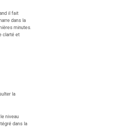
d il fait
marre dans la
emières minutes.
 clarté et
ulter la
le niveau
ntégré dans la