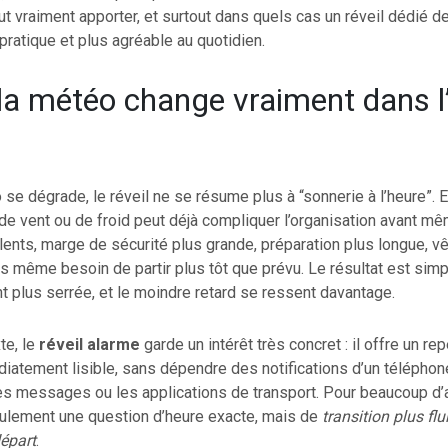
 vraiment apporter, et surtout dans quels cas un réveil dédié de
 pratique et plus agréable au quotidien.
la météo change vraiment dans l
r
se dégrade, le réveil ne se résume plus à “sonnerie à l’heure”. E
 de vent ou de froid peut déjà compliquer l’organisation avant mê
lus lents, marge de sécurité plus grande, préparation plus longue, 
ois même besoin de partir plus tôt que prévu. Le résultat est simpl
t plus serrée, et le moindre retard se ressent davantage.
te, le
réveil alarme
garde un intérêt très concret : il offre un re
iatement lisible, sans dépendre des notifications d’un téléphone
les messages ou les applications de transport. Pour beaucoup d’a
eulement une question d’heure exacte, mais de
transition plus flu
départ
.