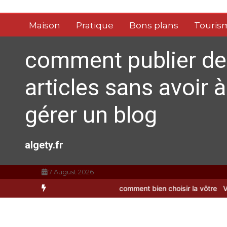
Aller
au
Maison
Pratique
Bons plans
Touris
contenu
comment publier de
articles sans avoir à
gérer un blog
algety.fr
7 August 2026
rosse à dents : comment bien choisir la vôtre
Vitalité au quotidie