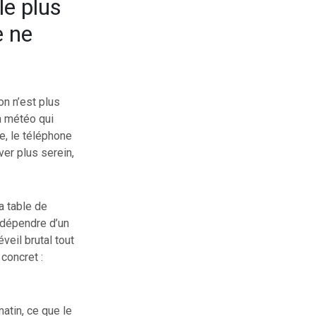
le plus
e ne
on n’est plus
a météo qui
le, le téléphone
ever plus serein,
a table de
s dépendre d’un
éveil brutal tout
concret :
atin, ce que le