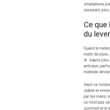
smartphone peut
rassurant, plus
Ce que 
du leve
Quand la météo 
matin de pluie,
lit : trajets p
anticiper, parf
matinale devien
Dans ce contex
stable et imméd
par les mails, 
ce n’est pas s
sommeil et le 