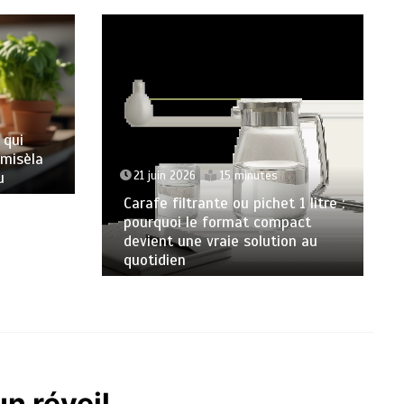
 qui
amisèla
u
21 juin 2026
15 minutes
Carafe filtrante ou pichet 1 litre :
pourquoi le format compact
devient une vraie solution au
quotidien
n réveil