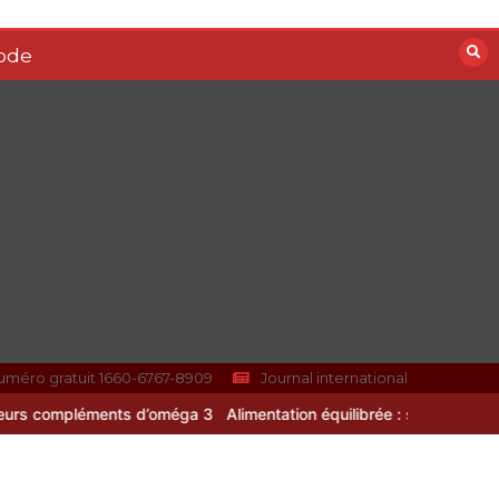
ode
uméro gratuit 1660-6767-8909
Journal international
d’oméga 3
Alimentation équilibrée : ses bienfaits pour une santé dur