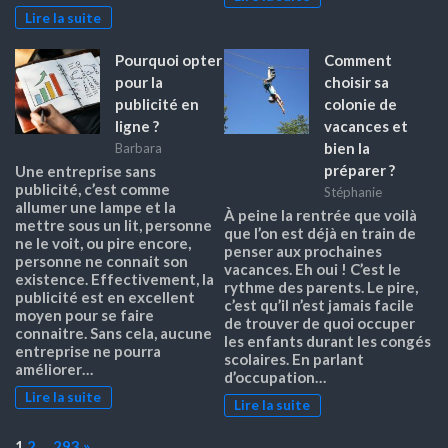
Lire la suite
Pourquoi opter
Comment
pour la
choisir sa
publicité en
colonie de
ligne ?
vacances et
bien la
Barbara
préparer ?
Une entreprise sans
publicité, c’est comme
Stéphanie
allumer une lampe et la
À peine la rentrée que voilà
mettre sous un lit, personne
que l’on est déjà en train de
ne le voit, ou pire encore,
penser aux prochaines
personne ne connait son
vacances. Eh oui ! C’est le
existence. Effectivement, la
rythme des parents. Le pire,
publicité est en excellent
c’est qu’il n’est jamais facile
moyen pour se faire
de trouver de quoi occuper
connaitre. Sans cela, aucune
les enfants durant les congés
entreprise ne pourra
scolaires. En parlant
améliorer…
d’occupation…
Lire la suite
Lire la suite
Page:
Next
1
2
…
293
»