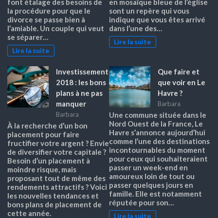
font étalage des besoins de
en mosaïque bleue de l’église
la procédure pour que le
sont un repère qui vous
divorce se passe bien à
indique que vous êtes arrivé
l’amiable. Un couple qui veut
dans l’une des…
se séparer…
Lire la suite
Lire la suite
Investissement
Que faire et
2018 : les bons
que voir en Le
plans à ne pas
Havre ?
manquer
Barbara
Barbara
Une commune située dans le
Nord Ouest de la France, Le
À la recherche d’un bon
Havre s’annonce aujourd’hui
placement pour faire
comme l’une des destinations
fructifier votre argent ? Envie
incontournables du moment
de diversifier votre capitale ?
pour ceux qui souhaiteraient
Besoin d’un placement à
passer un week-end en
moindre risque, mais
amoureux loin de tout ou
proposant tout de même des
passer quelques jours en
rendements attractifs ? Voici
famille. Elle est notamment
les nouvelles tendances et
réputée pour son…
bons plans de placement de
cette année.
Lire la suite