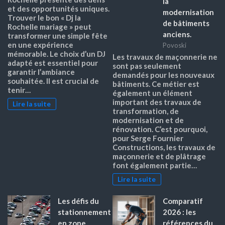
la
et des opportunités uniques.
modernisation
Trouver le bon « Dj la
de bâtiments
Rochelle mariage » peut
anciens.
transformer une simple fête
en une expérience
Povoski
mémorable. Le choix d’un DJ
Les travaux de maçonnerie ne
adapté est essentiel pour
sont pas seulement
garantir l’ambiance
demandés pour les nouveaux
souhaitée. Il est crucial de
bâtiments. Ce métier est
tenir…
également un élément
important des travaux de
Lire la suite
transformation, de
modernisation et de
rénovation. C’est pourquoi,
pour Serge Fournier
Constructions, les travaux de
maçonnerie et de plâtrage
font également partie…
Lire la suite
Les défis du
Comparatif
stationnement
2026 : les
en zone
références du