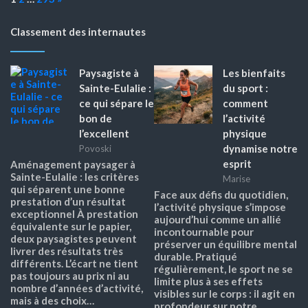
Classement des internautes
Paysagiste à
Les bienfaits
Sainte-Eulalie :
du sport :
ce qui sépare le
comment
bon de
l’activité
l’excellent
physique
dynamise notre
Povoski
esprit
Aménagement paysager à
Sainte-Eulalie : les critères
Marise
qui séparent une bonne
Face aux défis du quotidien,
prestation d’un résultat
l’activité physique s’impose
exceptionnel À prestation
aujourd’hui comme un allié
équivalente sur le papier,
incontournable pour
deux paysagistes peuvent
préserver un équilibre mental
livrer des résultats très
durable. Pratiqué
différents. L’écart ne tient
régulièrement, le sport ne se
pas toujours au prix ni au
limite plus à ses effets
nombre d’années d’activité,
visibles sur le corps : il agit en
mais à des choix…
profondeur sur notre