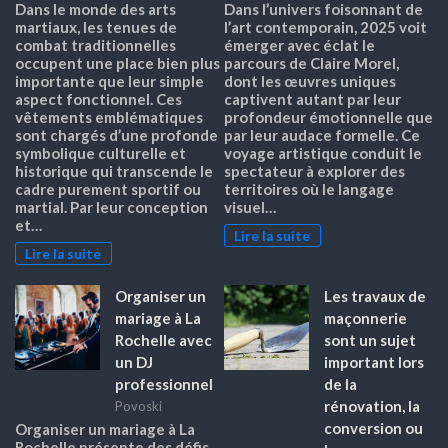
Dans le monde des arts
Dans l’univers foisonnant de
martiaux, les tenues de
l’art contemporain, 2025 voit
combat traditionnelles
émerger avec éclat le
occupent une place bien plus
parcours de Claire Morel,
importante que leur simple
dont les œuvres uniques
aspect fonctionnel. Ces
captivent autant par leur
vêtements emblématiques
profondeur émotionnelle que
sont chargés d’une profonde
par leur audace formelle. Ce
symbolique culturelle et
voyage artistique conduit le
historique qui transcende le
spectateur à explorer des
cadre purement sportif ou
territoires où le langage
martial. Par leur conception
visuel…
et…
Lire la suite
Lire la suite
Organiser un
Les travaux de
mariage à La
maçonnerie
Rochelle avec
sont un sujet
un DJ
important lors
professionnel
de la
rénovation, la
Povoski
conversion ou
Organiser un mariage à La
Rochelle présente des défis