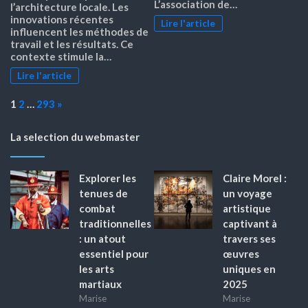
L’association de…
l’architecture locale. Les
innovations récentes
Lire l'article
influencent les méthodes de
travail et les résultats. Ce
contexte stimule la…
Lire l'article
Page:
Next
1
2
…
293
»
La selection du webmaster
Explorer les
Claire Morel :
tenues de
un voyage
combat
artistique
traditionnelles
captivant à
: un atout
travers ses
essentiel pour
œuvres
les arts
uniques en
martiaux
2025
Marise
Marise