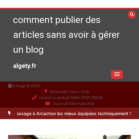
Aller
au
comment publier des
contenu
articles sans avoir à gérer
un blog
algety.fr
6 August 2026
Bnews24, New York
Numéro gratuit 1660-6767-8909
Journal international
e à Arcachon les mieux équipées techniquement ?
Paysagiste à Sain