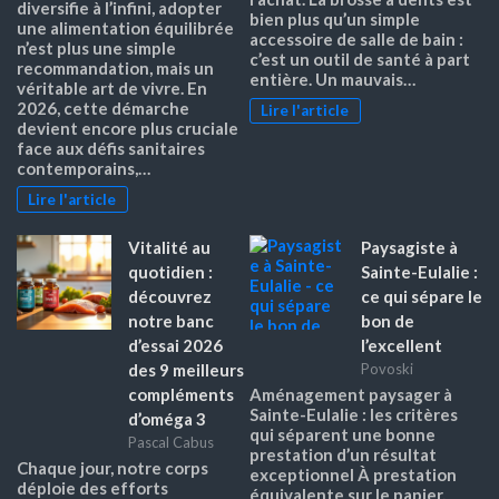
diversifie à l’infini, adopter
bien plus qu’un simple
une alimentation équilibrée
accessoire de salle de bain :
n’est plus une simple
c’est un outil de santé à part
recommandation, mais un
entière. Un mauvais…
véritable art de vivre. En
2026, cette démarche
Lire l'article
devient encore plus cruciale
face aux défis sanitaires
contemporains,…
Lire l'article
Vitalité au
Paysagiste à
quotidien :
Sainte-Eulalie :
découvrez
ce qui sépare le
notre banc
bon de
d’essai 2026
l’excellent
des 9 meilleurs
Povoski
compléments
Aménagement paysager à
Sainte-Eulalie : les critères
d’oméga 3
qui séparent une bonne
Pascal Cabus
prestation d’un résultat
Chaque jour, notre corps
exceptionnel À prestation
déploie des efforts
équivalente sur le papier,