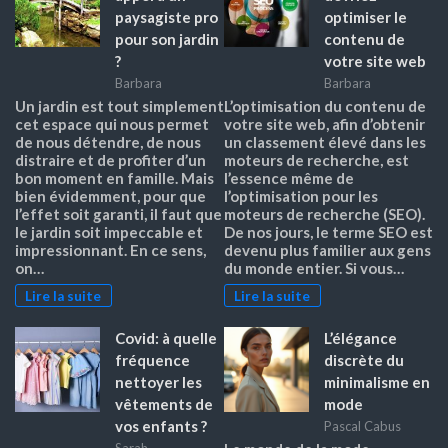
paysagiste pro
optimiser le
pour son jardin
contenu de
?
votre site web
Barbara
Barbara
Un jardin est tout simplement
L’optimisation du contenu de
cet espace qui nous permet
votre site web, afin d’obtenir
de nous détendre, de nous
un classement élevé dans les
distraire et de profiter d’un
moteurs de recherche, est
bon moment en famille. Mais
l’essence même de
bien évidemment, pour que
l’optimisation pour les
l’effet soit garanti, il faut que
moteurs de recherche (SEO).
le jardin soit impeccable et
De nos jours, le terme SEO est
impressionnant. En ce sens,
devenu plus familier aux gens
on…
du monde entier. Si vous…
Lire la suite
Lire la suite
Covid: à quelle
L’élégance
fréquence
discrète du
nettoyer les
minimalisme en
vêtements de
mode
vos enfants ?
Pascal Cabus