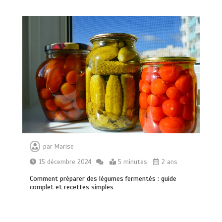
Vitalité au quotidien : découvrez notre
banc d’essai 2026 des 9 meilleurs
par
Marise
compléments d’oméga 3
0
24 minutes
15 décembre 2024
5 minutes
2 ans
Comment préparer des légumes fermentés : guide
complet et recettes simples
Paysagiste à Sainte-Eulalie : ce qui
sépare le bon de l’excellent
0
6 minutes