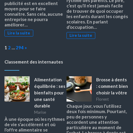
rythme des parents. Le pire,
publicité est en excellent
c’est qu’il n’est jamais facile
moyen pour se faire
de trouver de quoi occuper
connaitre. Sans cela, aucune
les enfants durant les congés
entreprise ne pourra
scolaires. En parlant
améliorer…
d’occupation…
Lire la suite
Lire la suite
Page:
Next
1
2
…
294
»
Classement des internautes
Alimentation
Brosse à dents
équilibrée : ses
: comment bien
bienfaits pour
choisir la vôtre
une santé
Florent
durable
Chaque jour, vous l’utilisez
deux fois minimum. Pourtant,
Marise
peu de personnes y
À une époque où les rythmes
accordent une attention
de vie s’accélèrent et où
particulière au moment de
l’offre alimentaire se
l’achat. La brosse à dents est