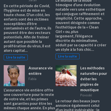
Sarah
Le monde de la mode
témoigne d’une évolution
En cette période de Covid,
notable vers une esthétique
l’hygiène est de mise en
qui conjugue raffinement et
toute chose. D’un côté, les
simplicité. Cette approche,
enfants sont des victimes
souvent désignée comme
susceptibles d’être
l’esthétique de la « Clean
contaminés et de l’autre, ils
Girl » ou, plus
peuvent être des vecteurs
largement, l’élégance
potentiels. Afin de freiner
discrète du minimalisme,
autant que possible la
séduit par sa capacité à créer
prolifération du virus, il est
un style à la fois chic…
alors capital…
Lire la suite
Lire la suite
Assurance vie
Les méthodes
entière
naturelles pour
éviter les
Fabia
piqûres de
moustique
L’assurance vie entière offre
une couverture pour le reste
Povoski
de votre vie, et les primes
Le retour des beaux jours
sont garanties pour être les
annonce également celui
mêmes chaque année. En plus
d’un invité indésirable : le