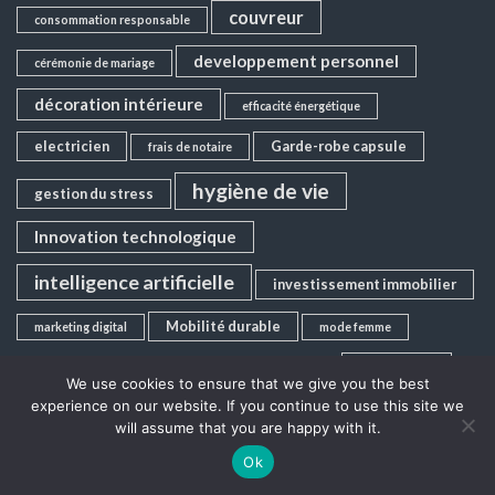
couvreur
consommation responsable
developpement personnel
cérémonie de mariage
décoration intérieure
efficacité énergétique
electricien
Garde-robe capsule
frais de notaire
hygiène de vie
gestion du stress
Innovation technologique
intelligence artificielle
investissement immobilier
Mobilité durable
marketing digital
mode femme
pisciniste
montre automatique
nettoyage
piscine
We use cookies to ensure that we give you the best
experience on our website. If you continue to use this site we
plombier
Pleine conscience
plomberie
will assume that you are happy with it.
Pompe à chaleur
santé
Santé mentale
restaurant
Ok