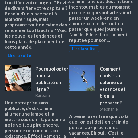
comme l’une des destinations
fructifier votre argent ? Envie
incontournables du moment
de diversifier votre capitale ?
pour ceux qui souhaiteraient
Besoin d’un placement à
passer un week-end en
moindre risque, mais
amoureux loin de tout ou
proposant tout de même des
passer quelques jours en
rendements attractifs ? Voici
famille. Elle est notamment
les nouvelles tendances et
réputée pour son…
bons plans de placement de
cette année.
Lire la suite
Lire la suite
Pourquoi opter
Comment
pour la
choisir sa
publicité en
colonie de
ligne ?
vacances et
bien la
Barbara
préparer ?
Une entreprise sans
publicité, c’est comme
Stéphanie
allumer une lampe et la
À peine la rentrée que voilà
mettre sous un lit, personne
que l’on est déjà en train de
ne le voit, ou pire encore,
penser aux prochaines
personne ne connait son
vacances. Eh oui ! C’est le
existence. Effectivement, la