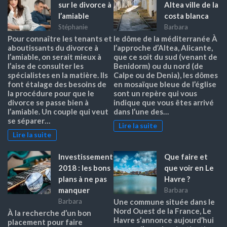
sur le divorce à
Altea ville de la
l’amiable
costa blanca
Stéphanie
Barbara
Pour connaître les tenants et
le dôme de la méditerranée À
aboutissants du divorce à
l’approche d’Altea, Alicante,
l’amiable, on serait mieux à
que ce soit du sud (venant de
l’aise de consulter les
Benidorm) ou du nord (de
spécialistes en la matière. Ils
Calpe ou de Denia), les dômes
font étalage des besoins de
en mosaïque bleue de l’église
la procédure pour que le
sont un repère qui vous
divorce se passe bien à
indique que vous êtes arrivé
l’amiable. Un couple qui veut
dans l’une des…
se séparer…
Lire la suite
Lire la suite
Investissement
Que faire et
2018 : les bons
que voir en Le
plans à ne pas
Havre ?
manquer
Barbara
Barbara
Une commune située dans le
Nord Ouest de la France, Le
À la recherche d’un bon
Havre s’annonce aujourd’hui
placement pour faire