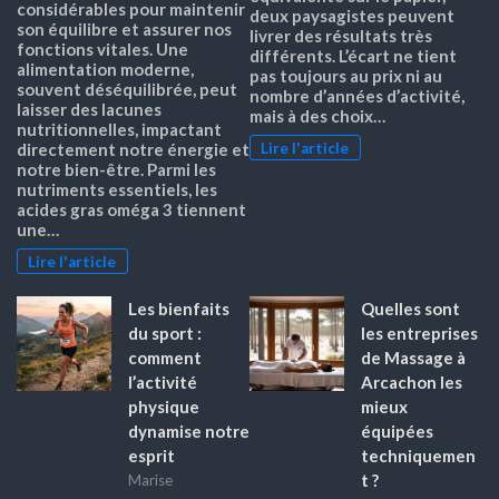
considérables pour maintenir
deux paysagistes peuvent
son équilibre et assurer nos
livrer des résultats très
fonctions vitales. Une
différents. L’écart ne tient
alimentation moderne,
pas toujours au prix ni au
souvent déséquilibrée, peut
nombre d’années d’activité,
laisser des lacunes
mais à des choix…
nutritionnelles, impactant
Lire l'article
directement notre énergie et
notre bien-être. Parmi les
nutriments essentiels, les
acides gras oméga 3 tiennent
une…
Lire l'article
Les bienfaits
Quelles sont
du sport :
les entreprises
comment
de Massage à
l’activité
Arcachon les
physique
mieux
dynamise notre
équipées
esprit
techniquemen
t ?
Marise