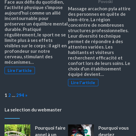
Face aux défis du quotidien,
Povoski
l’activité physique s’impose
Massage arcachon pyla attire
aujourd’hui comme un allié
des personnes en quête de
incontournable pour
bien-être. La région
préserver un équilibre mental
concentre de nombreuses
durable. Pratiqué
structures professionnelles.
régulièrement, le sport ne se
Leur diversité technique
limite plus à ses effets
permet de répondre à des
visibles sur le corps : il agit en
attentes variées. Les
profondeur sur notre
habitants et visiteurs
cerveau, stimulant des
recherchent efficacité et
mécanismes…
confort lors de leurs soins. Le
choix d’un établissement
Lire l'article
équipé devient…
Lire l'article
Page:
Next
1
2
…
294
»
La selection du webmaster
Pourquoi faire
Pourquoi vous
appel à un
devriez