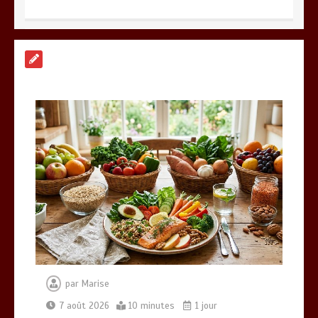
Paysagiste à Sainte-Eulalie : ce qui
sépare le bon de l’excellent
0
6 minutes
Alimentation équilibrée : ses bienfaits
pour une santé durable
0
10 minutes
Brosse à dents : comment bien choisir
la vôtre
0
8 minutes
par
Marise
7 août 2026
10 minutes
1 jour