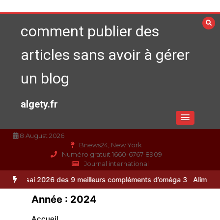
Aller
au
comment publier des
contenu
articles sans avoir à gérer
un blog
algety.fr
8 August 2026
Bnews24, New York
Numéro gratuit 1660-6767-8909
Journal international
illeurs compléments d’oméga 3
Alimentation équilibrée : ses bienfai
Année :
2024
Accueil