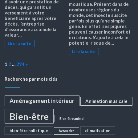
d’avoir une prestation de
moustique. Présent dans de
décès, qui garantit un
nombreuses régions du
versement à votre
monde, cet insecte suscite
bénéficiaire après votre
parfois plus qu’une simple
décès, l’entreprise
gêne. En effet, ses piqûres
d’assurance accumule la
peuvent causer inconfort et
valeur…
irritations. S’ajoute à cela le
potentiel risque de…
Lire la suite
Lire la suite
Page:
Next
1
2
…
294
»
Recherche par mots clés
Aménagement intérieur
Animation musicale
Bien-être
Bien-être animal
bien-être holistique
climatisation
béton ciré