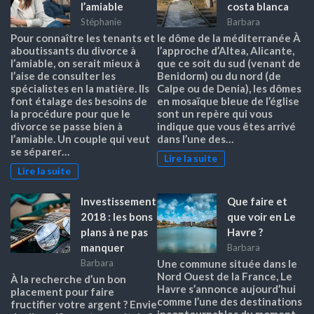
l’amiable
costa blanca
Stéphanie
Barbara
Pour connaître les tenants et
le dôme de la méditerranée À
aboutissants du divorce à
l’approche d’Altea, Alicante,
l’amiable, on serait mieux à
que ce soit du sud (venant de
l’aise de consulter les
Benidorm) ou du nord (de
spécialistes en la matière. Ils
Calpe ou de Denia), les dômes
font étalage des besoins de
en mosaïque bleue de l’église
la procédure pour que le
sont un repère qui vous
divorce se passe bien à
indique que vous êtes arrivé
l’amiable. Un couple qui veut
dans l’une des…
se séparer…
Lire la suite
Lire la suite
Investissement
Que faire et
2018 : les bons
que voir en Le
plans à ne pas
Havre ?
manquer
Barbara
Barbara
Une commune située dans le
Nord Ouest de la France, Le
À la recherche d’un bon
Havre s’annonce aujourd’hui
placement pour faire
comme l’une des destinations
fructifier votre argent ? Envie
incontournables du moment