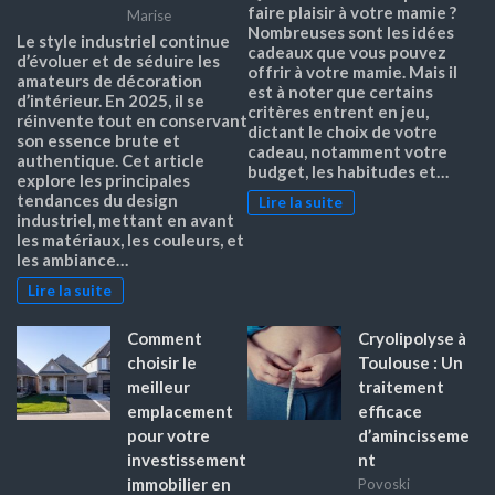
faire plaisir à votre mamie ?
Marise
Nombreuses sont les idées
Le style industriel continue
cadeaux que vous pouvez
d’évoluer et de séduire les
offrir à votre mamie. Mais il
amateurs de décoration
est à noter que certains
d’intérieur. En 2025, il se
critères entrent en jeu,
réinvente tout en conservant
dictant le choix de votre
son essence brute et
cadeau, notamment votre
authentique. Cet article
budget, les habitudes et…
explore les principales
tendances du design
Lire la suite
industriel, mettant en avant
les matériaux, les couleurs, et
les ambiance…
Lire la suite
Comment
Cryolipolyse à
choisir le
Toulouse : Un
meilleur
traitement
emplacement
efficace
pour votre
d’amincisseme
investissement
nt
immobilier en
Povoski