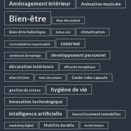
Aménagement intérieur
Animation musicale
Bien-être
Bien-être animal
bien-être holistique
climatisation
béton ciré
couvreur
consommation responsable
developpement personnel
cérémonie de mariage
décoration intérieure
efficacité énergétique
electricien
Garde-robe capsule
frais de notaire
hygiène de vie
gestion du stress
Innovation technologique
intelligence artificielle
investissement immobilier
Mobilité durable
marketing digital
mode femme