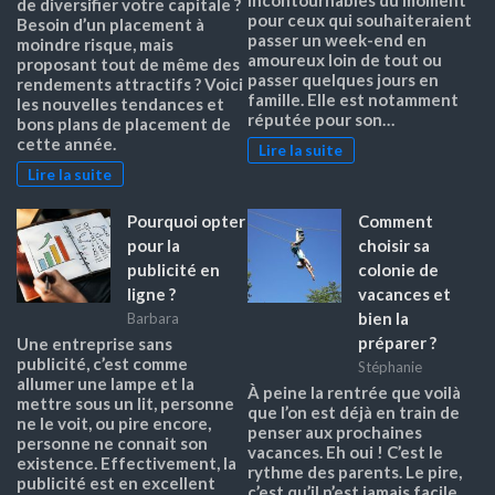
de diversifier votre capitale ?
pour ceux qui souhaiteraient
Besoin d’un placement à
passer un week-end en
moindre risque, mais
amoureux loin de tout ou
proposant tout de même des
passer quelques jours en
rendements attractifs ? Voici
famille. Elle est notamment
les nouvelles tendances et
réputée pour son…
bons plans de placement de
cette année.
Lire la suite
Lire la suite
Pourquoi opter
Comment
pour la
choisir sa
publicité en
colonie de
ligne ?
vacances et
bien la
Barbara
préparer ?
Une entreprise sans
publicité, c’est comme
Stéphanie
allumer une lampe et la
À peine la rentrée que voilà
mettre sous un lit, personne
que l’on est déjà en train de
ne le voit, ou pire encore,
penser aux prochaines
personne ne connait son
vacances. Eh oui ! C’est le
existence. Effectivement, la
rythme des parents. Le pire,
publicité est en excellent
c’est qu’il n’est jamais facile