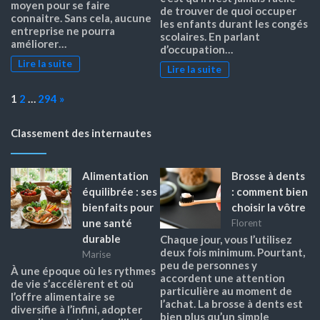
moyen pour se faire
de trouver de quoi occuper
connaitre. Sans cela, aucune
les enfants durant les congés
entreprise ne pourra
scolaires. En parlant
améliorer…
d’occupation…
Lire la suite
Lire la suite
Page:
Next
1
2
…
294
»
Classement des internautes
Alimentation
Brosse à dents
équilibrée : ses
: comment bien
bienfaits pour
choisir la vôtre
une santé
Florent
durable
Chaque jour, vous l’utilisez
deux fois minimum. Pourtant,
Marise
peu de personnes y
À une époque où les rythmes
accordent une attention
de vie s’accélèrent et où
particulière au moment de
l’offre alimentaire se
l’achat. La brosse à dents est
diversifie à l’infini, adopter
bien plus qu’un simple