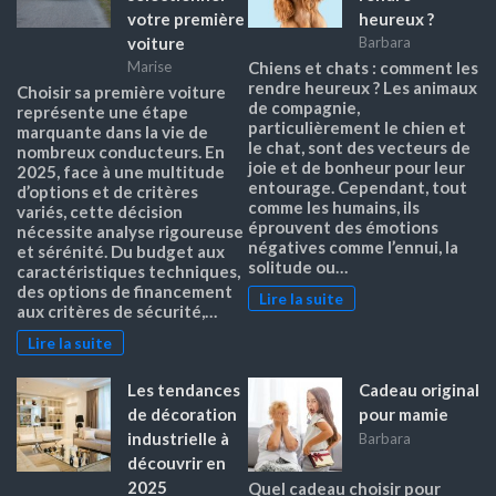
votre première
heureux ?
voiture
Barbara
Marise
Chiens et chats : comment les
rendre heureux ? Les animaux
Choisir sa première voiture
de compagnie,
représente une étape
particulièrement le chien et
marquante dans la vie de
le chat, sont des vecteurs de
nombreux conducteurs. En
joie et de bonheur pour leur
2025, face à une multitude
entourage. Cependant, tout
d’options et de critères
comme les humains, ils
variés, cette décision
éprouvent des émotions
nécessite analyse rigoureuse
négatives comme l’ennui, la
et sérénité. Du budget aux
solitude ou…
caractéristiques techniques,
des options de financement
Lire la suite
aux critères de sécurité,…
Lire la suite
Les tendances
Cadeau original
de décoration
pour mamie
industrielle à
Barbara
découvrir en
2025
Quel cadeau choisir pour