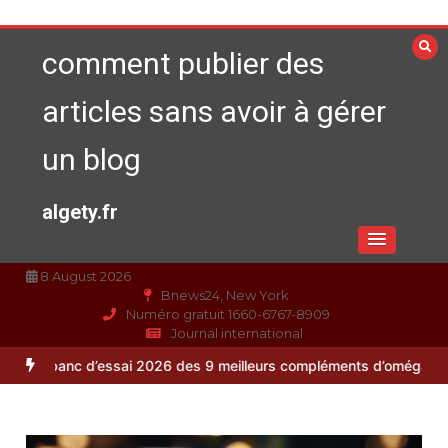
Aller
au
comment publier des
contenu
articles sans avoir à gérer
un blog
algety.fr
8 August 2026
Bnews24, New York
Numéro gratuit 1660-6767-8909
Journal international
d’essai 2026 des 9 meilleurs compléments d’oméga 3
Alimentation éq