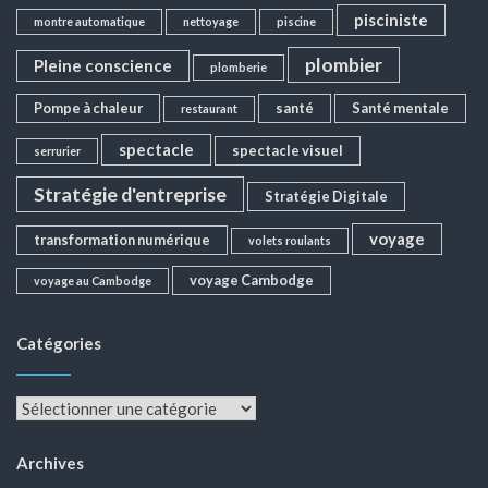
pisciniste
montre automatique
nettoyage
piscine
plombier
Pleine conscience
plomberie
Pompe à chaleur
santé
Santé mentale
restaurant
spectacle
spectacle visuel
serrurier
Stratégie d'entreprise
Stratégie Digitale
voyage
transformation numérique
volets roulants
voyage Cambodge
voyage au Cambodge
Catégories
Catégories
Archives