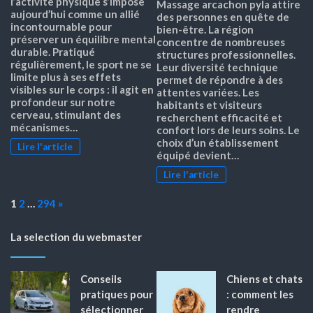
l’activité physique s’impose
Massage arcachon pyla attire
aujourd’hui comme un allié
des personnes en quête de
incontournable pour
bien-être. La région
préserver un équilibre mental
concentre de nombreuses
durable. Pratiqué
structures professionnelles.
régulièrement, le sport ne se
Leur diversité technique
limite plus à ses effets
permet de répondre à des
visibles sur le corps : il agit en
attentes variées. Les
profondeur sur notre
habitants et visiteurs
cerveau, stimulant des
recherchent efficacité et
mécanismes…
confort lors de leurs soins. Le
choix d’un établissement
Lire l'article
équipé devient…
Lire l'article
Page:
Next
1
2
…
294
»
La selection du webmaster
Conseils
Chiens et chats
pratiques pour
: comment les
sélectionner
rendre