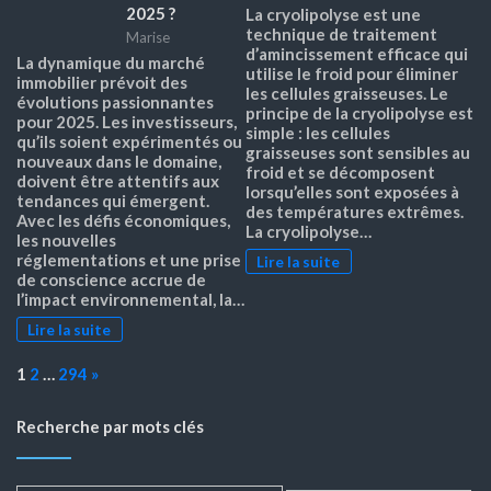
2025 ?
La cryolipolyse est une
technique de traitement
Marise
d’amincissement efficace qui
La dynamique du marché
utilise le froid pour éliminer
immobilier prévoit des
les cellules graisseuses. Le
évolutions passionnantes
principe de la cryolipolyse est
pour 2025. Les investisseurs,
simple : les cellules
qu’ils soient expérimentés ou
graisseuses sont sensibles au
nouveaux dans le domaine,
froid et se décomposent
doivent être attentifs aux
lorsqu’elles sont exposées à
tendances qui émergent.
des températures extrêmes.
Avec les défis économiques,
La cryolipolyse…
les nouvelles
réglementations et une prise
Lire la suite
de conscience accrue de
l’impact environnemental, la…
Lire la suite
Page:
Next
1
2
…
294
»
Recherche par mots clés