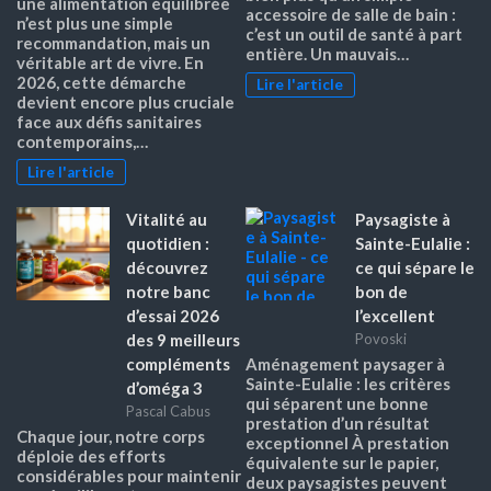
une alimentation équilibrée
accessoire de salle de bain :
n’est plus une simple
c’est un outil de santé à part
recommandation, mais un
entière. Un mauvais…
véritable art de vivre. En
2026, cette démarche
Lire l'article
devient encore plus cruciale
face aux défis sanitaires
contemporains,…
Lire l'article
Vitalité au
Paysagiste à
quotidien :
Sainte-Eulalie :
découvrez
ce qui sépare le
notre banc
bon de
d’essai 2026
l’excellent
des 9 meilleurs
Povoski
compléments
Aménagement paysager à
Sainte-Eulalie : les critères
d’oméga 3
qui séparent une bonne
Pascal Cabus
prestation d’un résultat
Chaque jour, notre corps
exceptionnel À prestation
déploie des efforts
équivalente sur le papier,
considérables pour maintenir
deux paysagistes peuvent