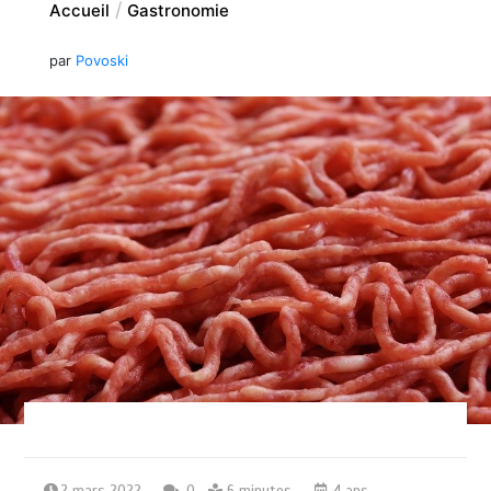
Accueil
Gastronomie
par
Povoski
2 mars 2022
0
6 minutes
4 ans