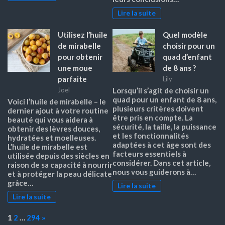
Lire la suite
Utilisez l’huile
Quel modèle
de mirabelle
choisir pour un
pour obtenir
quad d’enfant
une moue
de 8 ans ?
parfaite
Lily
Joel
Lorsqu’il s’agit de choisir un
quad pour un enfant de 8 ans,
Voici l’huile de mirabelle – le
plusieurs critères doivent
dernier ajout à votre routine
être pris en compte. La
beauté qui vous aidera à
sécurité, la taille, la puissance
obtenir des lèvres douces,
et les fonctionnalités
hydratées et moelleuses.
adaptées à cet âge sont des
L’huile de mirabelle est
facteurs essentiels à
utilisée depuis des siècles en
considérer. Dans cet article,
raison de sa capacité à nourrir
nous vous guiderons à…
et à protéger la peau délicate
grâce…
Lire la suite
Lire la suite
Page:
Next
1
2
…
294
»