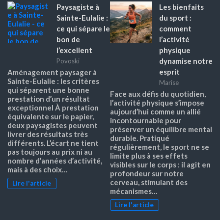
Paysagiste à
Les bienfaits
Sainte-Eulalie :
du sport :
ce qui sépare le
comment
bon de
l’activité
l’excellent
physique
dynamise notre
Povoski
esprit
Aménagement paysager à
Sainte-Eulalie : les critères
Marise
qui séparent une bonne
Face aux défis du quotidien,
prestation d’un résultat
l’activité physique s’impose
exceptionnel À prestation
aujourd’hui comme un allié
équivalente sur le papier,
incontournable pour
deux paysagistes peuvent
préserver un équilibre mental
livrer des résultats très
durable. Pratiqué
différents. L’écart ne tient
régulièrement, le sport ne se
pas toujours au prix ni au
limite plus à ses effets
nombre d’années d’activité,
visibles sur le corps : il agit en
mais à des choix…
profondeur sur notre
cerveau, stimulant des
Lire l'article
mécanismes…
Lire l'article