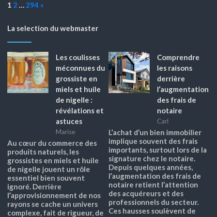
Page:
Next
1
2
…
294
»
La selection du webmaster
Les coulisses
Comprendre
méconnues du
les raisons
grossiste en
derrière
miels et huile
l’augmentation
de nigelle :
des frais de
révélations et
notaire
astuces
Carl
Marise
L’achat d’un bien immobilier
implique souvent des frais
Au cœur du commerce des
importants, surtout lors de la
produits naturels, les
signature chez le notaire.
grossistes en miels et huile
Depuis quelques années,
de nigelle jouent un rôle
l’augmentation des frais de
essentiel bien souvent
notaire retient l’attention
ignoré. Derrière
des acquéreurs et des
l’approvisionnement de nos
professionnels du secteur.
rayons se cache un univers
Ces hausses soulèvent de
complexe, fait de rigueur, de