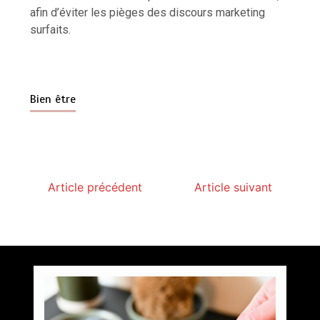
afin d’éviter les pièges des discours marketing
surfaits.
Bien être
Article précédent
Article suivant
Paysagiste à Sainte-Eulalie : ce qui sépare le bon
de l’excellent
par
Povoski
5 août 2026
6 minutes
4 jours
Vitalité au quotidien : découvrez notre banc