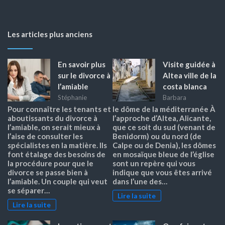
Les articles plus anciens
En savoir plus
Visite guidée à
sur le divorce à
Altea ville de la
l’amiable
costa blanca
Stéphanie
Barbara
Pour connaître les tenants et
le dôme de la méditerranée À
aboutissants du divorce à
l’approche d’Altea, Alicante,
l’amiable, on serait mieux à
que ce soit du sud (venant de
l’aise de consulter les
Benidorm) ou du nord (de
spécialistes en la matière. Ils
Calpe ou de Denia), les dômes
font étalage des besoins de
en mosaïque bleue de l’église
la procédure pour que le
sont un repère qui vous
divorce se passe bien à
indique que vous êtes arrivé
l’amiable. Un couple qui veut
dans l’une des…
se séparer…
Lire la suite
Lire la suite