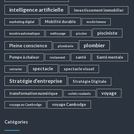
intelligence artificielle
investissement immobilier
Mobilité durable
marketing digital
mode femme
pisciniste
montre automatique
nettoyage
piscine
plombier
Pleine conscience
plomberie
Pompe à chaleur
santé
Santé mentale
restaurant
spectacle
spectacle visuel
serrurier
Stratégie d'entreprise
Stratégie Digitale
voyage
transformation numérique
volets roulants
voyage Cambodge
voyage au Cambodge
Catégories