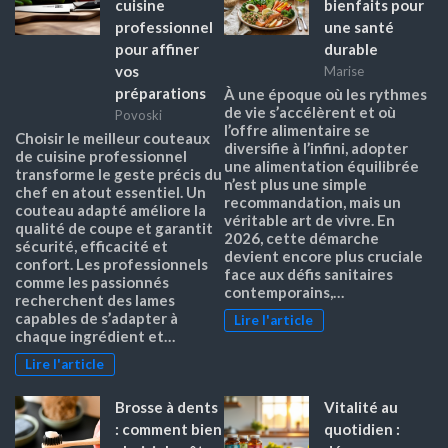
cuisine
bienfaits pour
professionnel
une santé
pour affiner
durable
vos
Marise
préparations
À une époque où les rythmes
de vie s’accélèrent et où
Povoski
l’offre alimentaire se
Choisir le meilleur couteaux
diversifie à l’infini, adopter
de cuisine professionnel
une alimentation équilibrée
transforme le geste précis du
n’est plus une simple
chef en atout essentiel. Un
recommandation, mais un
couteau adapté améliore la
véritable art de vivre. En
qualité de coupe et garantit
2026, cette démarche
sécurité, efficacité et
devient encore plus cruciale
confort. Les professionnels
face aux défis sanitaires
comme les passionnés
contemporains,…
recherchent des lames
capables de s’adapter à
Lire l'article
chaque ingrédient et…
Lire l'article
Brosse à dents
Vitalité au
: comment bien
quotidien :