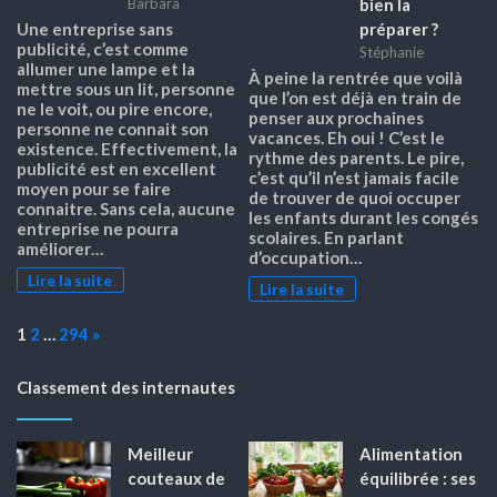
bien la
Barbara
préparer ?
Une entreprise sans
publicité, c’est comme
Stéphanie
allumer une lampe et la
À peine la rentrée que voilà
mettre sous un lit, personne
que l’on est déjà en train de
ne le voit, ou pire encore,
penser aux prochaines
personne ne connait son
vacances. Eh oui ! C’est le
existence. Effectivement, la
rythme des parents. Le pire,
publicité est en excellent
c’est qu’il n’est jamais facile
moyen pour se faire
de trouver de quoi occuper
connaitre. Sans cela, aucune
les enfants durant les congés
entreprise ne pourra
scolaires. En parlant
améliorer…
d’occupation…
Lire la suite
Lire la suite
Page:
Next
1
2
…
294
»
Classement des internautes
Meilleur
Alimentation
couteaux de
équilibrée : ses