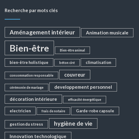
Recherche par mots clés
Aménagement intérieur
Animation musicale
Bien-être
Bien-être animal
bien-être holistique
climatisation
béton ciré
couvreur
consommation responsable
developpement personnel
cérémonie de mariage
décoration intérieure
efficacité énergétique
electricien
Garde-robe capsule
frais de notaire
hygiène de vie
gestion du stress
Innovation technologique