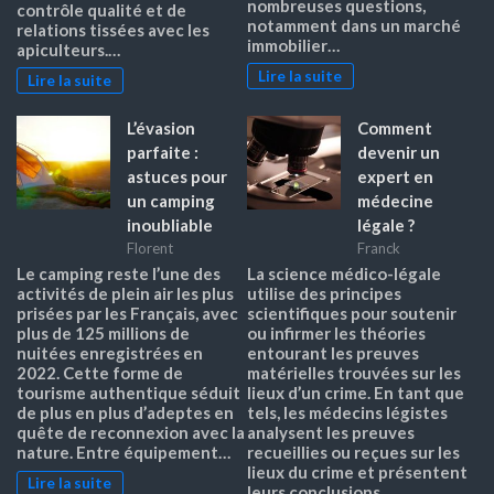
nombreuses questions,
contrôle qualité et de
notamment dans un marché
relations tissées avec les
immobilier…
apiculteurs.…
Lire la suite
Lire la suite
L’évasion
Comment
parfaite :
devenir un
astuces pour
expert en
un camping
médecine
inoubliable
légale ?
Florent
Franck
Le camping reste l’une des
La science médico-légale
activités de plein air les plus
utilise des principes
prisées par les Français, avec
scientifiques pour soutenir
plus de 125 millions de
ou infirmer les théories
nuitées enregistrées en
entourant les preuves
2022. Cette forme de
matérielles trouvées sur les
tourisme authentique séduit
lieux d’un crime. En tant que
de plus en plus d’adeptes en
tels, les médecins légistes
quête de reconnexion avec la
analysent les preuves
nature. Entre équipement…
recueillies ou reçues sur les
lieux du crime et présentent
Lire la suite
leurs conclusions…