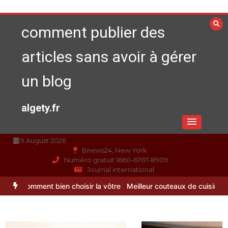
Aller
au
comment publier des
contenu
articles sans avoir à gérer
un blog
algety.fr
9 August 2026
Bnews24, New York
Numéro gratuit 1660-6767-8909
Journal international
bien choisir la vôtre
Meilleur couteaux de cuisine professionnel po