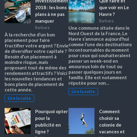
Investissement
Que faire et
2018 : les bons
que voir en Le
plans à ne pas
Havre ?
manquer
Barbara
Barbara
Une commune située dans le
Nord Ouest de la France, Le
À la recherche d’un bon
Havre s’annonce aujourd’hui
placement pour faire
comme l’une des destinations
fructifier votre argent ? Envie
incontournables du moment
de diversifier votre capitale ?
pour ceux qui souhaiteraient
Besoin d’un placement à
passer un week-end en
moindre risque, mais
amoureux loin de tout ou
proposant tout de même des
passer quelques jours en
rendements attractifs ? Voici
famille. Elle est notamment
les nouvelles tendances et
réputée pour son…
bons plans de placement de
cette année.
Lire la suite
Lire la suite
Pourquoi opter
Comment
pour la
choisir sa
publicité en
colonie de
ligne ?
vacances et