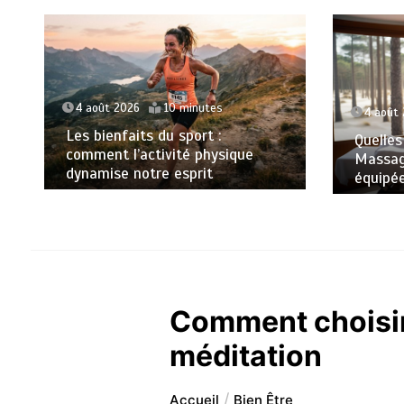
4 août 2026
10 minutes
4 août
Les bienfaits du sport :
Quelles
comment l’activité physique
Massag
dynamise notre esprit
équipé
Comment choisir
méditation
Accueil
Bien Être