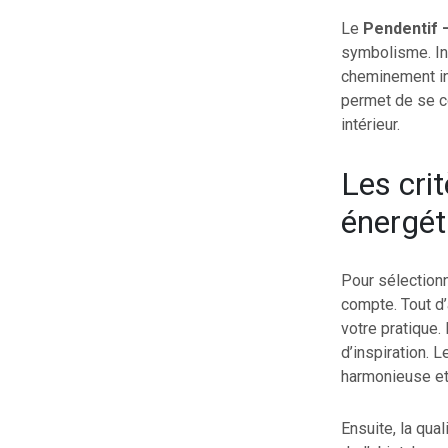
Le
Pendentif 
symbolisme. Ins
cheminement int
permet de se c
intérieur.
Les cri
énergét
Pour sélectionn
compte. Tout d’
votre pratique.
d’inspiration. 
harmonieuse et à
Ensuite, la qua