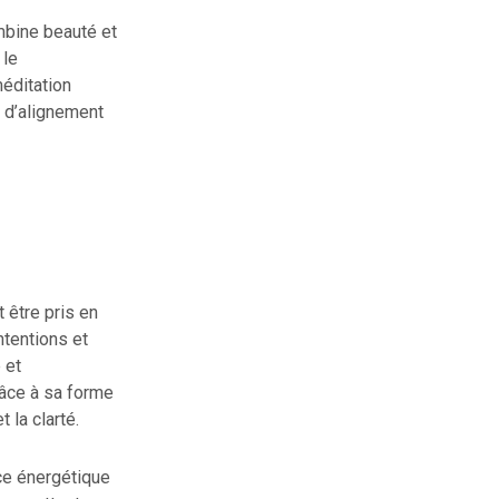
mbine beauté et
 le
méditation
 d’alignement
 être pris en
ntentions et
 et
râce à sa forme
 la clarté.
nce énergétique