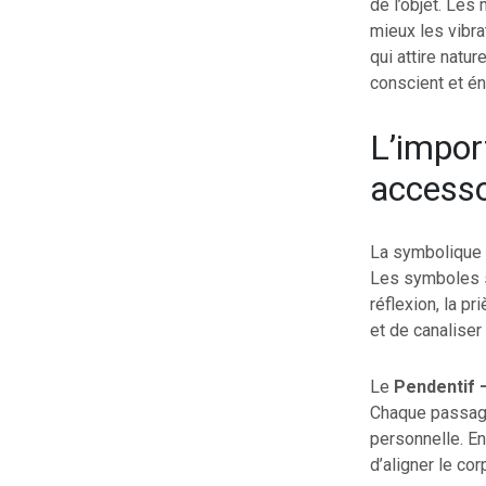
de l’objet. Les
mieux les vibrat
qui attire natur
conscient et én
L’impor
accesso
La symbolique 
Les symboles sa
réflexion, la pr
et de canaliser
Le
Pendentif 
Chaque passage 
personnelle. En
d’aligner le cor