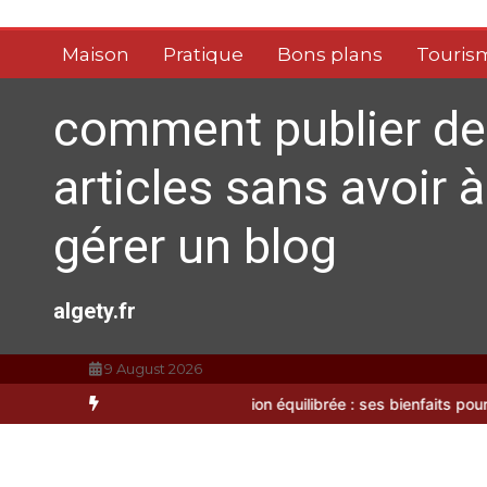
Aller
au
Maison
Pratique
Bons plans
Touris
contenu
comment publier de
articles sans avoir à
gérer un blog
algety.fr
9 August 2026
préparations
Alimentation équilibrée : ses bienfaits pour une santé 