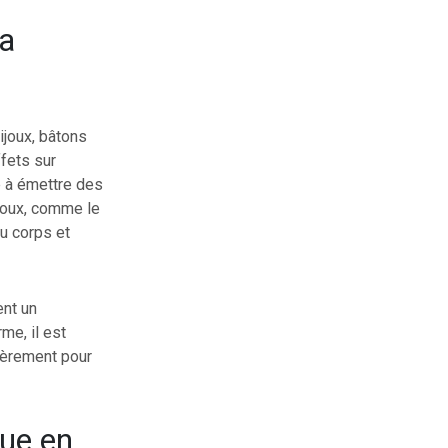
la
ijoux, bâtons
ffets sur
té à émettre des
ijoux, comme le
du corps et
ent un
me, il est
lièrement pour
que en