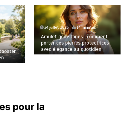
24 juillet 2026
14 minutes
Amulet gemstones : comment
s
porter ces pierres protectrices
avec élégance au quotidien
booster
en
es pour la