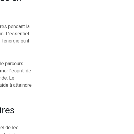
ères pendant la
in. L’essentiel
l’énergie qu’il
 le parcours
mer l’esprit, de
nde. Le
aide à atteindre
ires
el de les