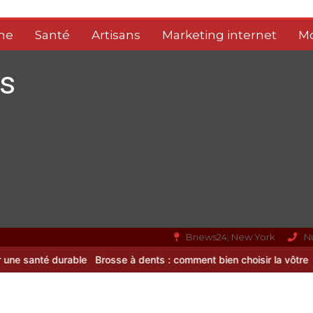
me
Santé
Artisans
Marketing internet
M
s
Bnews24, New York
N
durable
Brosse à dents : comment bien choisir la vôtre
Meilleur co