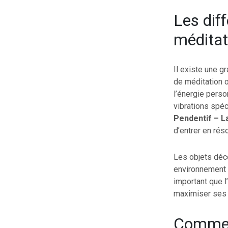
Les dif
méditat
Il existe une g
de méditation o
l’énergie perso
vibrations spéc
Pendentif – L
d’entrer en rés
Les objets déc
environnement pr
important que l
maximiser ses 
Comment