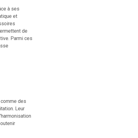
âce à ses
atique et
ssoires
permettent de
ative. Parmi ces
esse
nt comme des
tation. Leur
l’harmonisation
outenir