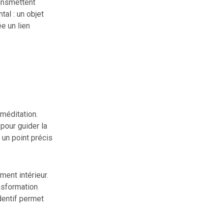
ransmettent
tal : un objet
ée un lien
méditation.
pour guider la
r un point précis
ent intérieur.
nsformation
dentif permet