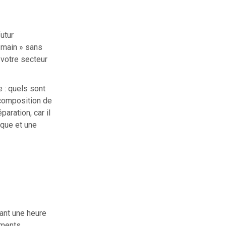
utur
 main » sans
 votre secteur
 : quels sont
 composition de
aration, car il
ique et une
ant une heure
oments