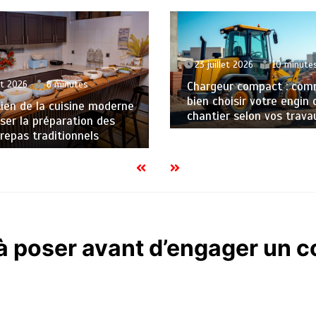
23 juillet 2026
10 minute
et 2026
6 minutes
Chargeur compact : co
bien choisir votre engin 
ien de la cuisine moderne
chantier selon vos trava
iser la préparation des
repas traditionnels
à poser avant d’engager un c