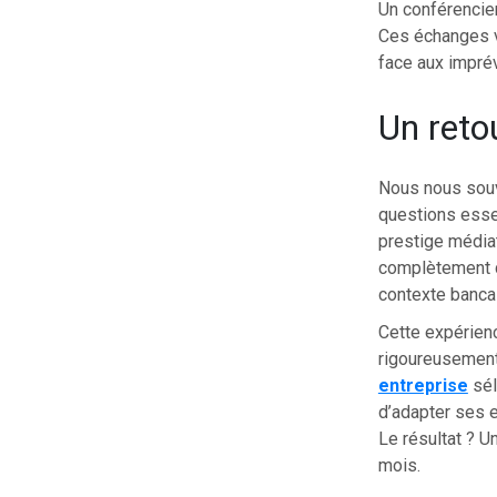
Un conférencier
Ces échanges vo
face aux imprév
Un reto
Nous nous souv
questions essen
prestige médiat
complètement dé
contexte bancai
Cette expérienc
rigoureusemen
entreprise
sél
d’adapter ses e
Le résultat ? 
mois.