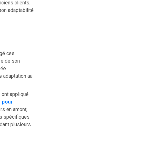
ciens clients.
son adaptabilité
igé ces
se de son
lée
e adaptation au
 ont appliqué
r pour
urs en amont,
s spécifiques.
dant plusieurs