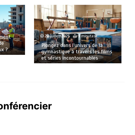
s
20 juillet 2026
9 minutes
mment
de
Plongez dans l’univers de la
ux ?
gymnastique à travers les films
et séries incontournables
onférencier