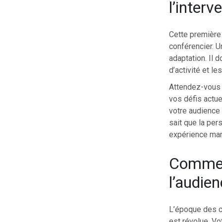
l’interv
Cette première
conférencier. U
adaptation. Il 
d’activité et le
Attendez-vous à
vos défis actu
votre audience 
sait que la per
expérience mar
Comment
l’audien
L’époque des co
est révolue. Vo