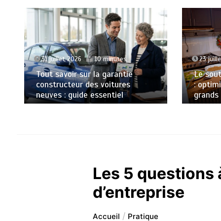
23 juill
31 juillet 2026
10 minutes
Le sout
Tout savoir sur la garantie
: optim
constructeur des voitures
grands 
neuves : guide essentiel
Les 5 questions 
d’entreprise
Accueil
Pratique