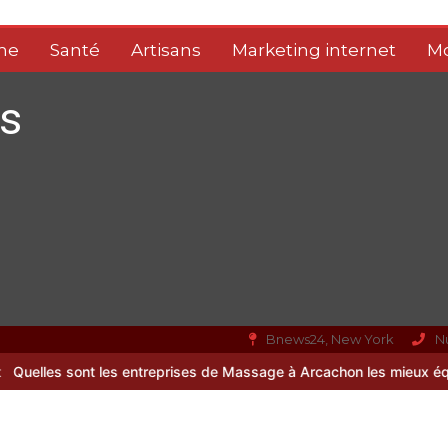
me
Santé
Artisans
Marketing internet
M
s
Bnews24, New York
N
 entreprises de Massage à Arcachon les mieux équipées techniquem