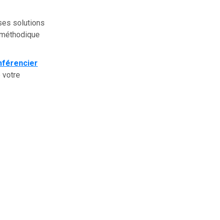
ses solutions
n méthodique
nférencier
 votre