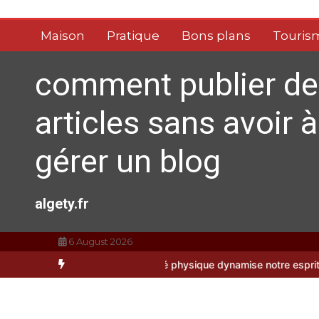
Aller
au
Maison
Pratique
Bons plans
Touris
contenu
comment publier de
articles sans avoir à
gérer un blog
algety.fr
6 August 2026
 comment l’activité physique dynamise notre esprit
Quelles sont les