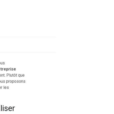
ous
treprise
nt. Plutôt que
vous proposons
er les
liser