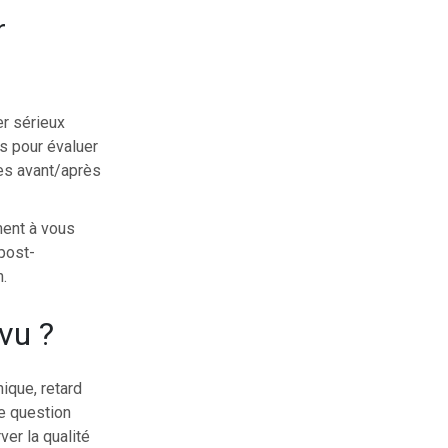
r
er sérieux
s pour évaluer
ges avant/après
ent à vous
 post-
.
vu ?
ique, retard
re question
ver la qualité