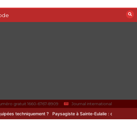
ode
uméro gratuit 1660-6767-8909
Journal international
ent ?
Paysagiste à Sainte-Eulalie : ce qui sépare le bon de l’excelle