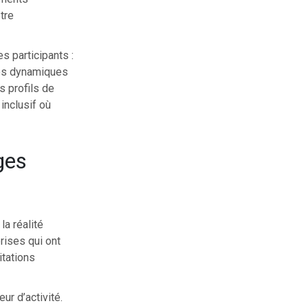
tre
s participants :
ses dynamiques
s profils de
inclusif où
ges
a réalité
rises qui ont
itations
r d’activité.