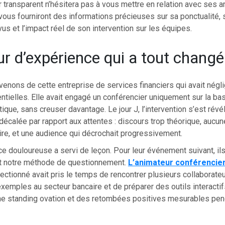
 transparent n’hésitera pas à vous mettre en relation avec ses an
us fourniront des informations précieuses sur sa ponctualité, 
us et l’impact réel de son intervention sur les équipes.
ur d’expérience qui a tout changé
enons de cette entreprise de services financiers qui avait négl
tielles. Elle avait engagé un conférencier uniquement sur la ba
ique, sans creuser davantage. Le jour J, l’intervention s’est révé
calée par rapport aux attentes : discours trop théorique, aucun
re, et une audience qui décrochait progressivement.
e douloureuse a servi de leçon. Pour leur événement suivant, ils
t notre méthode de questionnement.
L’animateur conférencie
ectionné avait pris le temps de rencontrer plusieurs collaborate
xemples au secteur bancaire et de préparer des outils interactif
Une standing ovation et des retombées positives mesurables pen