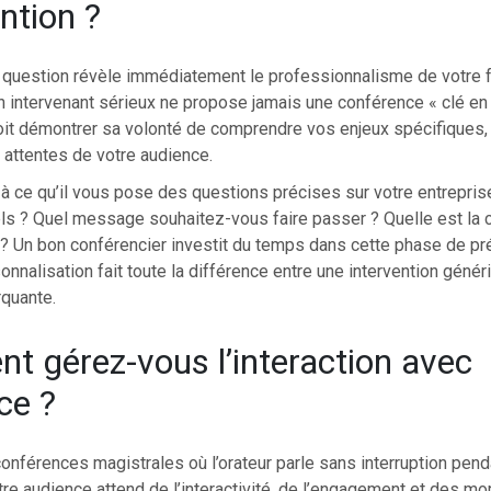
ention ?
 question révèle immédiatement le professionnalisme de votre f
n intervenant sérieux ne propose jamais une conférence « clé en
doit démontrer sa volonté de comprendre vos enjeux spécifiques,
s attentes de votre audience.
 ce qu’il vous pose des questions précises sur votre entreprise
els ? Quel message souhaitez-vous faire passer ? Quelle est la
? Un bon conférencier investit du temps dans cette phase de prép
sonnalisation fait toute la différence entre une intervention génér
quante.
 gérez-vous l’interaction avec
ce ?
nférences magistrales où l’orateur parle sans interruption pend
tre audience attend de l’interactivité, de l’engagement et des m