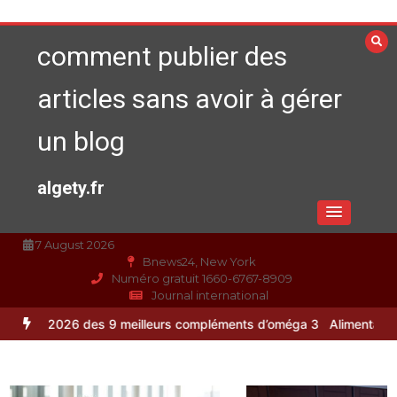
Aller
au
comment publier des
contenu
articles sans avoir à gérer
un blog
algety.fr
7 August 2026
Bnews24, New York
Numéro gratuit 1660-6767-8909
Journal international
s 9 meilleurs compléments d’oméga 3
Alimentation équilibrée : ses 