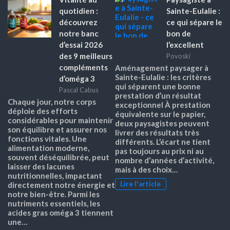
quotidien :
Sainte-Eulalie :
découvrez
ce qui sépare le
notre banc
bon de
d’essai 2026
l’excellent
des 9 meilleurs
Povoski
compléments
Aménagement paysager à
Sainte-Eulalie : les critères
d’oméga 3
qui séparent une bonne
Pascal Cabus
prestation d’un résultat
Chaque jour, notre corps
exceptionnel À prestation
déploie des efforts
équivalente sur le papier,
considérables pour maintenir
deux paysagistes peuvent
son équilibre et assurer nos
livrer des résultats très
fonctions vitales. Une
différents. L’écart ne tient
alimentation moderne,
pas toujours au prix ni au
souvent déséquilibrée, peut
nombre d’années d’activité,
laisser des lacunes
mais à des choix…
nutritionnelles, impactant
Lire l'article
directement notre énergie et
notre bien-être. Parmi les
nutriments essentiels, les
acides gras oméga 3 tiennent
une…