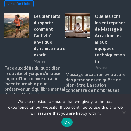
Lire l'article
Les bienfaits
Quelles sont
du sport :
les entreprises
comment
de Massage à
l’activité
Arcachon les
physique
mieux
dynamise notre
équipées
esprit
techniquemen
t ?
Marise
Face aux défis du quotidien,
Povoski
l’activité physique s’impose
Massage arcachon pyla attire
aujourd’hui comme un allié
des personnes en quête de
incontournable pour
bien-être. La région
préserver un équilibre mental
concentre de nombreuses
durable. Pratiqué
structures professionnelles.
régulièrement, le sport ne se
Leur diversité technique
We use cookies to ensure that we give you the best
limite plus à ses effets
permet de répondre à des
experience on our website. If you continue to use this site we
visibles sur le corps : il agit en
attentes variées. Les
will assume that you are happy with it.
profondeur sur notre
habitants et visiteurs
cerveau, stimulant des
recherchent efficacité et
Ok
mécanismes…
confort lors de leurs soins. Le