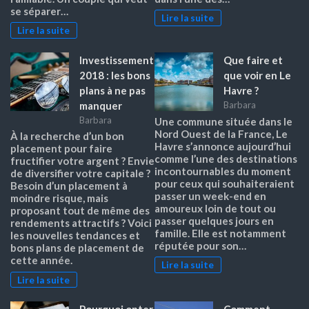
se séparer…
Lire la suite
Lire la suite
Investissement
Que faire et
2018 : les bons
que voir en Le
plans à ne pas
Havre ?
manquer
Barbara
Barbara
Une commune située dans le
Nord Ouest de la France, Le
À la recherche d’un bon
Havre s’annonce aujourd’hui
placement pour faire
comme l’une des destinations
fructifier votre argent ? Envie
incontournables du moment
de diversifier votre capitale ?
pour ceux qui souhaiteraient
Besoin d’un placement à
passer un week-end en
moindre risque, mais
amoureux loin de tout ou
proposant tout de même des
passer quelques jours en
rendements attractifs ? Voici
famille. Elle est notamment
les nouvelles tendances et
réputée pour son…
bons plans de placement de
cette année.
Lire la suite
Lire la suite