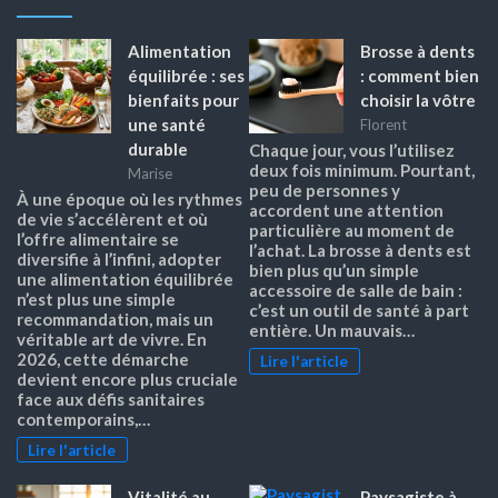
Alimentation
Brosse à dents
équilibrée : ses
: comment bien
bienfaits pour
choisir la vôtre
une santé
Florent
durable
Chaque jour, vous l’utilisez
deux fois minimum. Pourtant,
Marise
peu de personnes y
À une époque où les rythmes
accordent une attention
de vie s’accélèrent et où
particulière au moment de
l’offre alimentaire se
l’achat. La brosse à dents est
diversifie à l’infini, adopter
bien plus qu’un simple
une alimentation équilibrée
accessoire de salle de bain :
n’est plus une simple
c’est un outil de santé à part
recommandation, mais un
entière. Un mauvais…
véritable art de vivre. En
2026, cette démarche
Lire l'article
devient encore plus cruciale
face aux défis sanitaires
contemporains,…
Lire l'article
Vitalité au
Paysagiste à