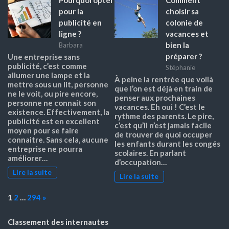
Pourquoi opter
Comment
pour la
choisir sa
publicité en
colonie de
ligne ?
vacances et
bien la
Barbara
préparer ?
Une entreprise sans
publicité, c’est comme
Stéphanie
allumer une lampe et la
À peine la rentrée que voilà
mettre sous un lit, personne
que l’on est déjà en train de
ne le voit, ou pire encore,
penser aux prochaines
personne ne connait son
vacances. Eh oui ! C’est le
existence. Effectivement, la
rythme des parents. Le pire,
publicité est en excellent
c’est qu’il n’est jamais facile
moyen pour se faire
de trouver de quoi occuper
connaitre. Sans cela, aucune
les enfants durant les congés
entreprise ne pourra
scolaires. En parlant
améliorer…
d’occupation…
Lire la suite
Lire la suite
Page:
Next
1
2
…
294
»
Classement des internautes