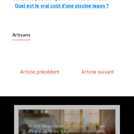
:
Quel est le vrai coût d’une piscine lagon ?
Artisans
Article précédent
Article suivant
Paysagiste à Sainte-Eulalie : ce qui sépare le bon
de l’excellent
par
Povoski
5 août 2026
6 minutes
4 jours
Vitalité au quotidien : découvrez notre banc
d’essai 2026 des 9 meilleurs compléments