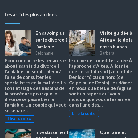
Les articles plus anciens
En savoir plus
Visite guidée à
sur le divorce à
Altea ville de la
l’amiable
costa blanca
Stéphanie
Barbara
Pour connaître les tenants et
le dôme de la méditerranée À
aboutissants du divorce à
l’approche d’Altea, Alicante,
l’amiable, on serait mieux à
que ce soit du sud (venant de
l’aise de consulter les
Benidorm) ou du nord (de
spécialistes en la matière. Ils
Calpe ou de Denia), les dômes
font étalage des besoins de
en mosaïque bleue de l’église
la procédure pour que le
sont un repère qui vous
divorce se passe bien à
indique que vous êtes arrivé
l’amiable. Un couple qui veut
dans l’une des…
se séparer…
Lire la suite
Lire la suite
Investissement
Que faire et