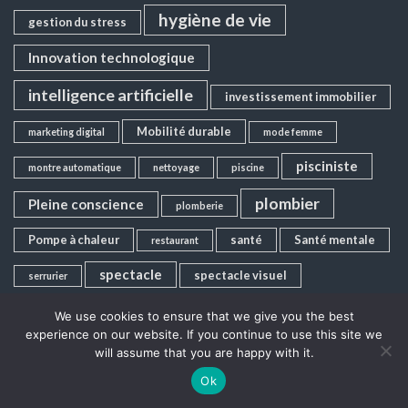
hygiène de vie
gestion du stress
Innovation technologique
intelligence artificielle
investissement immobilier
Mobilité durable
marketing digital
mode femme
pisciniste
montre automatique
nettoyage
piscine
plombier
Pleine conscience
plomberie
Pompe à chaleur
santé
Santé mentale
restaurant
spectacle
spectacle visuel
serrurier
Stratégie d'entreprise
Stratégie Digitale
We use cookies to ensure that we give you the best
experience on our website. If you continue to use this site we
voyage
transformation numérique
volets roulants
will assume that you are happy with it.
Ok
voyage Cambodge
voyage au Cambodge