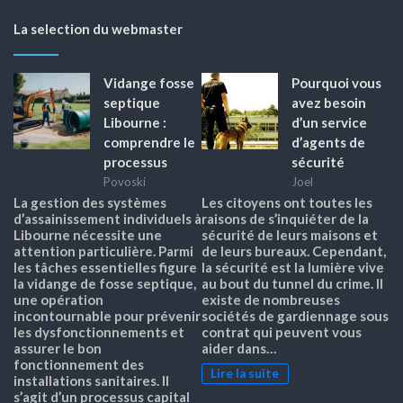
La selection du webmaster
Vidange fosse
Pourquoi vous
septique
avez besoin
Libourne :
d’un service
comprendre le
d’agents de
processus
sécurité
Povoski
Joel
La gestion des systèmes
Les citoyens ont toutes les
d’assainissement individuels à
raisons de s’inquiéter de la
Libourne nécessite une
sécurité de leurs maisons et
attention particulière. Parmi
de leurs bureaux. Cependant,
les tâches essentielles figure
la sécurité est la lumière vive
la vidange de fosse septique,
au bout du tunnel du crime. Il
une opération
existe de nombreuses
incontournable pour prévenir
sociétés de gardiennage sous
les dysfonctionnements et
contrat qui peuvent vous
assurer le bon
aider dans…
fonctionnement des
Lire la suite
installations sanitaires. Il
s’agit d’un processus capital