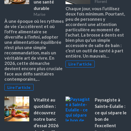
une santé
Florent
durable
Chaque jour, vous l’utilisez
deux fois minimum. Pourtant,
Marise
peu de personnes y
À une époque où les rythmes
accordent une attention
de vie s’accélèrent et où
particulière au moment de
l’offre alimentaire se
l’achat. La brosse à dents est
diversifie à l’infini, adopter
bien plus qu’un simple
une alimentation équilibrée
accessoire de salle de bain :
n’est plus une simple
c’est un outil de santé à part
recommandation, mais un
entière. Un mauvais…
véritable art de vivre. En
2026, cette démarche
Lire l'article
devient encore plus cruciale
face aux défis sanitaires
contemporains,…
Lire l'article
Vitalité au
Paysagiste à
quotidien :
Sainte-Eulalie :
découvrez
ce qui sépare le
notre banc
bon de
d’essai 2026
l’excellent