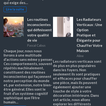
qui exige des…
Lire la suite
Les routines
Les Radiateurs
inconscientes
Verticaux : Une
qui définissent
Option
votre qualité
Pratique et
de vie
Élégante pour
Chauffer Votre
Pascal Cabus
Maison
Chaque jour, nous nous
livrons à une multitude
Aline
d’actions sans même y penser.
Les radiateurs verticaux sont
Ces comportements, souvent
de plus en plus populaires
répétés machinalement,
dans les foyers. Non
constituent des routines
seulement ils sont pratiques
inconscientes qui façonnent
et efficaces pour chauffer
notre perception du monde
une pièce, mais ils peuvent
et, par extension, notre bien-
également ajouter une
être général. Elles sont le
touche de style à votre
fruit d’un système cognitif
décoration intérieure. Dans
sophistiqué que l’être
cet article, nous allons
humain…
explorer les différents