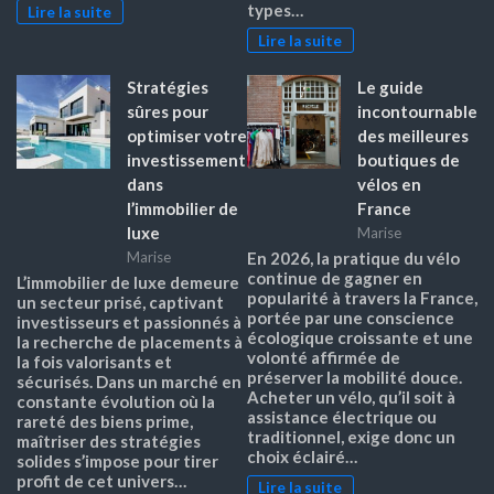
types…
Lire la suite
Lire la suite
Stratégies
Le guide
sûres pour
incontournable
optimiser votre
des meilleures
investissement
boutiques de
dans
vélos en
l’immobilier de
France
luxe
Marise
Marise
En 2026, la pratique du vélo
continue de gagner en
L’immobilier de luxe demeure
popularité à travers la France,
un secteur prisé, captivant
portée par une conscience
investisseurs et passionnés à
écologique croissante et une
la recherche de placements à
volonté affirmée de
la fois valorisants et
préserver la mobilité douce.
sécurisés. Dans un marché en
Acheter un vélo, qu’il soit à
constante évolution où la
assistance électrique ou
rareté des biens prime,
traditionnel, exige donc un
maîtriser des stratégies
choix éclairé…
solides s’impose pour tirer
profit de cet univers…
Lire la suite