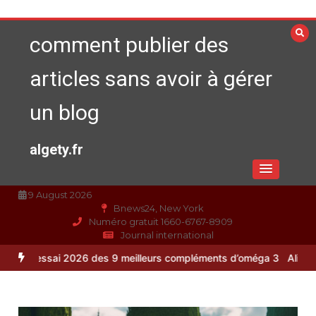
Aller
au
comment publier des
contenu
articles sans avoir à gérer
un blog
algety.fr
9 August 2026
Bnews24, New York
Numéro gratuit 1660-6767-8909
Journal international
6 des 9 meilleurs compléments d’oméga 3
Alimentation équilibrée : 