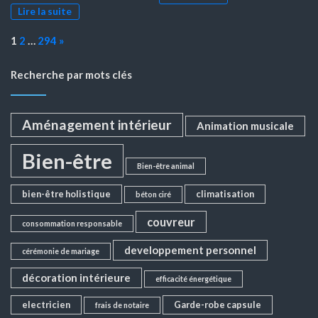
Lire la suite
Page:
Next
1
2
…
294
»
Recherche par mots clés
Aménagement intérieur
Animation musicale
Bien-être
Bien-être animal
bien-être holistique
climatisation
béton ciré
couvreur
consommation responsable
developpement personnel
cérémonie de mariage
décoration intérieure
efficacité énergétique
electricien
Garde-robe capsule
frais de notaire