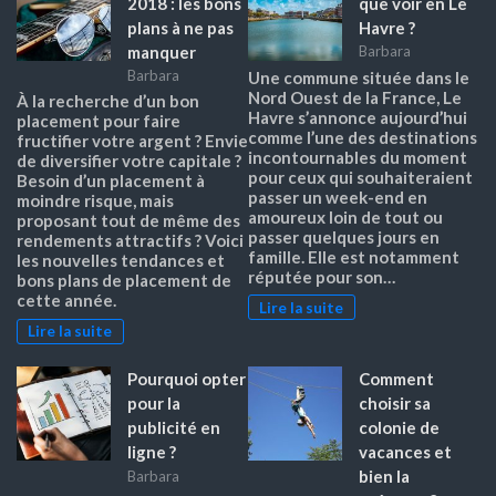
2018 : les bons
que voir en Le
plans à ne pas
Havre ?
manquer
Barbara
Barbara
Une commune située dans le
Nord Ouest de la France, Le
À la recherche d’un bon
Havre s’annonce aujourd’hui
placement pour faire
comme l’une des destinations
fructifier votre argent ? Envie
incontournables du moment
de diversifier votre capitale ?
pour ceux qui souhaiteraient
Besoin d’un placement à
passer un week-end en
moindre risque, mais
amoureux loin de tout ou
proposant tout de même des
passer quelques jours en
rendements attractifs ? Voici
famille. Elle est notamment
les nouvelles tendances et
réputée pour son…
bons plans de placement de
cette année.
Lire la suite
Lire la suite
Pourquoi opter
Comment
pour la
choisir sa
publicité en
colonie de
ligne ?
vacances et
bien la
Barbara