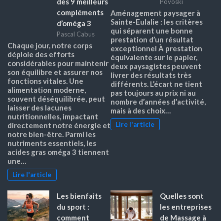
des 9 meilleurs
Povoski
compléments
Aménagement paysager à
Sainte-Eulalie : les critères
d’oméga 3
qui séparent une bonne
Pascal Cabus
prestation d’un résultat
Chaque jour, notre corps
exceptionnel À prestation
déploie des efforts
équivalente sur le papier,
considérables pour maintenir
deux paysagistes peuvent
son équilibre et assurer nos
livrer des résultats très
fonctions vitales. Une
différents. L’écart ne tient
alimentation moderne,
pas toujours au prix ni au
souvent déséquilibrée, peut
nombre d’années d’activité,
laisser des lacunes
mais à des choix…
nutritionnelles, impactant
Lire l'article
directement notre énergie et
notre bien-être. Parmi les
nutriments essentiels, les
acides gras oméga 3 tiennent
une…
Lire l'article
Les bienfaits
Quelles sont
du sport :
les entreprises
comment
de Massage à