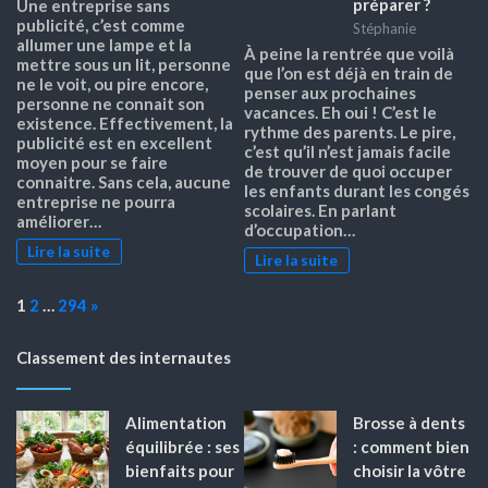
préparer ?
Une entreprise sans
publicité, c’est comme
Stéphanie
allumer une lampe et la
À peine la rentrée que voilà
mettre sous un lit, personne
que l’on est déjà en train de
ne le voit, ou pire encore,
penser aux prochaines
personne ne connait son
vacances. Eh oui ! C’est le
existence. Effectivement, la
rythme des parents. Le pire,
publicité est en excellent
c’est qu’il n’est jamais facile
moyen pour se faire
de trouver de quoi occuper
connaitre. Sans cela, aucune
les enfants durant les congés
entreprise ne pourra
scolaires. En parlant
améliorer…
d’occupation…
Lire la suite
Lire la suite
Page:
Next
1
2
…
294
»
Classement des internautes
Alimentation
Brosse à dents
équilibrée : ses
: comment bien
bienfaits pour
choisir la vôtre