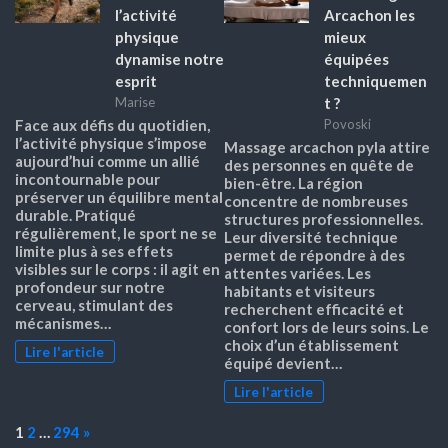
l’activité
Arcachon les
physique
mieux
dynamise notre
équipées
esprit
techniquemen
t ?
Marise
Face aux défis du quotidien,
Povoski
l’activité physique s’impose
Massage arcachon pyla attire
aujourd’hui comme un allié
des personnes en quête de
incontournable pour
bien-être. La région
préserver un équilibre mental
concentre de nombreuses
durable. Pratiqué
structures professionnelles.
régulièrement, le sport ne se
Leur diversité technique
limite plus à ses effets
permet de répondre à des
visibles sur le corps : il agit en
attentes variées. Les
profondeur sur notre
habitants et visiteurs
cerveau, stimulant des
recherchent efficacité et
mécanismes…
confort lors de leurs soins. Le
choix d’un établissement
Lire l'article
équipé devient…
Lire l'article
Page:
Next
1
2
…
294
»