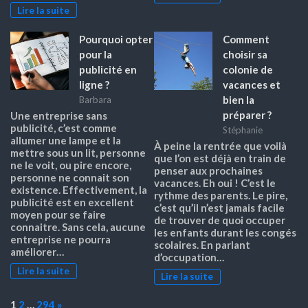
Lire la suite
Pourquoi opter
Comment
pour la
choisir sa
publicité en
colonie de
ligne ?
vacances et
bien la
Barbara
préparer ?
Une entreprise sans
publicité, c’est comme
Stéphanie
allumer une lampe et la
À peine la rentrée que voilà
mettre sous un lit, personne
que l’on est déjà en train de
ne le voit, ou pire encore,
penser aux prochaines
personne ne connait son
vacances. Eh oui ! C’est le
existence. Effectivement, la
rythme des parents. Le pire,
publicité est en excellent
c’est qu’il n’est jamais facile
moyen pour se faire
de trouver de quoi occuper
connaitre. Sans cela, aucune
les enfants durant les congés
entreprise ne pourra
scolaires. En parlant
améliorer…
d’occupation…
Lire la suite
Lire la suite
Page:
Next
1
2
…
294
»