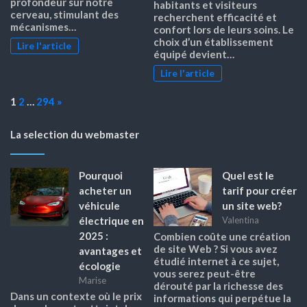
profondeur sur notre
habitants et visiteurs
cerveau, stimulant des
recherchent efficacité et
mécanismes…
confort lors de leurs soins. Le
choix d’un établissement
Lire l'article
équipé devient…
Lire l'article
Page:
Next
1
2
…
294
»
La selection du webmaster
Pourquoi
Quel est le
acheter un
tarif pour créer
véhicule
un site web?
électrique en
Valentina
2025 :
Combien coûte une création
de site Web ? Si vous avez
avantages et
étudié internet à ce sujet,
écologie
vous serez peut-être
Marise
dérouté par la richesse des
Dans un contexte où le prix
informations qui perpétue la