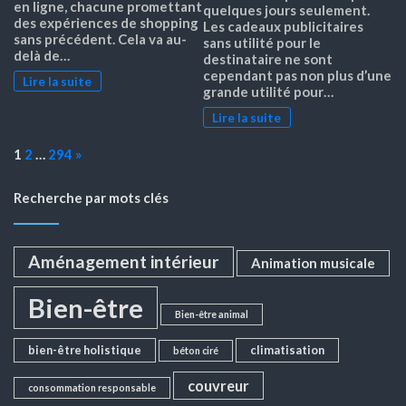
en ligne, chacune promettant
quelques jours seulement.
des expériences de shopping
Les cadeaux publicitaires
sans précédent. Cela va au-
sans utilité pour le
delà de…
destinataire ne sont
cependant pas non plus d’une
Lire la suite
grande utilité pour…
Lire la suite
Page:
Next
1
2
…
294
»
Recherche par mots clés
Aménagement intérieur
Animation musicale
Bien-être
Bien-être animal
bien-être holistique
climatisation
béton ciré
couvreur
consommation responsable