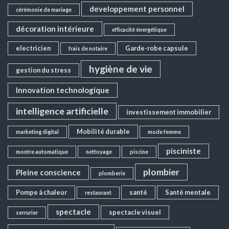
developpement personnel
cérémonie de mariage
décoration intérieure
efficacité énergétique
electricien
Garde-robe capsule
frais de notaire
hygiène de vie
gestion du stress
Innovation technologique
intelligence artificielle
investissement immobilier
Mobilité durable
marketing digital
mode femme
pisciniste
montre automatique
nettoyage
piscine
plombier
Pleine conscience
plomberie
Pompe à chaleur
santé
Santé mentale
restaurant
spectacle
spectacle visuel
serrurier