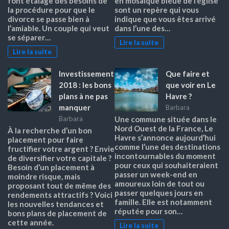
font étalage des besoins de
en mosaïque bleue de l’église
la procédure pour que le
sont un repère qui vous
divorce se passe bien à
indique que vous êtes arrivé
l’amiable. Un couple qui veut
dans l’une des…
se séparer…
Lire la suite
Lire la suite
Investissement
Que faire et
2018 : les bons
que voir en Le
plans à ne pas
Havre ?
manquer
Barbara
Barbara
Une commune située dans le
Nord Ouest de la France, Le
À la recherche d’un bon
Havre s’annonce aujourd’hui
placement pour faire
comme l’une des destinations
fructifier votre argent ? Envie
incontournables du moment
de diversifier votre capitale ?
pour ceux qui souhaiteraient
Besoin d’un placement à
passer un week-end en
moindre risque, mais
amoureux loin de tout ou
proposant tout de même des
passer quelques jours en
rendements attractifs ? Voici
famille. Elle est notamment
les nouvelles tendances et
réputée pour son…
bons plans de placement de
cette année.
Lire la suite