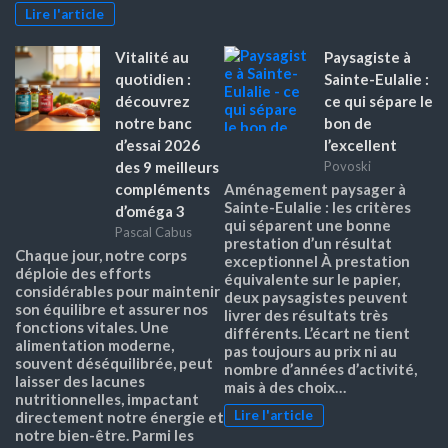
Lire l'article
Vitalité au
Paysagiste à
quotidien :
Sainte-Eulalie :
découvrez
ce qui sépare le
notre banc
bon de
d’essai 2026
l’excellent
des 9 meilleurs
Povoski
compléments
Aménagement paysager à
Sainte-Eulalie : les critères
d’oméga 3
qui séparent une bonne
Pascal Cabus
prestation d’un résultat
Chaque jour, notre corps
exceptionnel À prestation
déploie des efforts
équivalente sur le papier,
considérables pour maintenir
deux paysagistes peuvent
son équilibre et assurer nos
livrer des résultats très
fonctions vitales. Une
différents. L’écart ne tient
alimentation moderne,
pas toujours au prix ni au
souvent déséquilibrée, peut
nombre d’années d’activité,
laisser des lacunes
mais à des choix…
nutritionnelles, impactant
Lire l'article
directement notre énergie et
notre bien-être. Parmi les