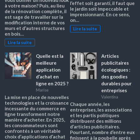
l’effet soit garanti, il faut que
à votre maison? Puis, au lieu
le jardin soit impeccable et
de la rénovation complète, il
impressionnant. En ce sens,
est sage de travailler sur la
on…
modification interne de vos
murs et d’autres structures
Lire la suite
en bois…
Lire la suite
Quelle est la
Articles
meilleure
publicitaires
application
écologiques :
d’achat en
des goodies
ligne en 2025 ?
durables pour
entreprises
Marise
La mise en place de nouvelles
Valentina
technologies et la croissance
Chaque année, les
incessante du commerce en
entreprises, les associations
ligne transforment notre
et les partis politiques
manière d’acheter. En 2025,
distribuent des millions
les consommateurs sont
d’articles publicitaires.
confrontés à un véritable
Pourtant, nombre d’entre eux
choix d’applications d’achat
finissent à la poubelle après