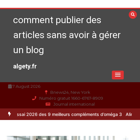
Aller
au
comment publier des
contenu
articles sans avoir à gérer
un blog
algety.fr
7 August 2026
Bnews24, New York
Numéro gratuit 1660-6767-8909
Journal international
026 des 9 meilleurs compléments d’oméga 3
Alimentation équilibrée 