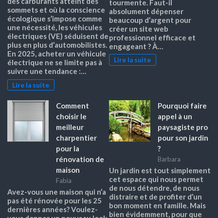
des carburants atteint des
tourmente. Faut-il
sommets et où la conscience
absolument dépenser
écologique s’impose comme
beaucoup d’argent pour
une nécessité, les véhicules
créer un site web
électriques (VE) séduisent de
professionnel efficace et
plus en plus d’automobilistes.
engageant ? À…
En 2025, acheter un véhicule
Lire la suite
électrique ne se limite pas à
suivre une tendance :…
Lire la suite
Comment
Pourquoi faire
choisir le
appel à un
meilleur
paysagiste pro
charpentier
pour son jardin
pour la
?
rénovation de
Barbara
maison
Un jardin est tout simplement
cet espace qui nous permet
Fabia
de nous détendre, de nous
Avez-vous une maison qui n’a
distraire et de profiter d’un
pas été rénovée pour les 25
bon moment en famille. Mais
dernières années? Voulez-
bien évidemment, pour que
vous donner un nouveau look