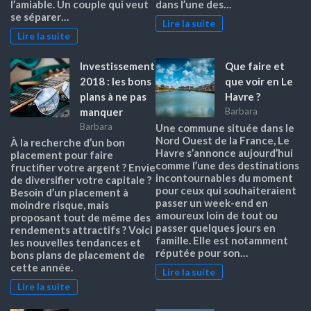
l’amiable. Un couple qui veut
dans l’une des…
se séparer…
Lire la suite
Lire la suite
Investissement
Que faire et
2018 : les bons
que voir en Le
plans à ne pas
Havre ?
manquer
Barbara
Barbara
Une commune située dans le
Nord Ouest de la France, Le
À la recherche d’un bon
Havre s’annonce aujourd’hui
placement pour faire
comme l’une des destinations
fructifier votre argent ? Envie
incontournables du moment
de diversifier votre capitale ?
pour ceux qui souhaiteraient
Besoin d’un placement à
passer un week-end en
moindre risque, mais
amoureux loin de tout ou
proposant tout de même des
passer quelques jours en
rendements attractifs ? Voici
famille. Elle est notamment
les nouvelles tendances et
réputée pour son…
bons plans de placement de
cette année.
Lire la suite
Lire la suite