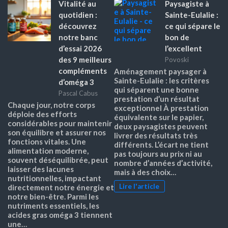
Vitalité au
Paysagiste à
quotidien :
Sainte-Eulalie :
découvrez
ce qui sépare le
notre banc
bon de
d’essai 2026
l’excellent
des 9 meilleurs
Povoski
compléments
Aménagement paysager à
Sainte-Eulalie : les critères
d’oméga 3
qui séparent une bonne
Pascal Cabus
prestation d’un résultat
Chaque jour, notre corps
exceptionnel À prestation
déploie des efforts
équivalente sur le papier,
considérables pour maintenir
deux paysagistes peuvent
son équilibre et assurer nos
livrer des résultats très
fonctions vitales. Une
différents. L’écart ne tient
alimentation moderne,
pas toujours au prix ni au
souvent déséquilibrée, peut
nombre d’années d’activité,
laisser des lacunes
mais à des choix…
nutritionnelles, impactant
Lire l'article
directement notre énergie et
notre bien-être. Parmi les
nutriments essentiels, les
acides gras oméga 3 tiennent
une…