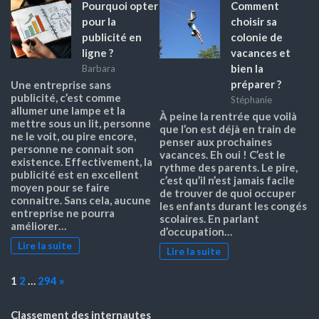
Pourquoi opter
Comment
pour la
choisir sa
publicité en
colonie de
ligne ?
vacances et
bien la
Barbara
préparer ?
Une entreprise sans
publicité, c’est comme
Stéphanie
allumer une lampe et la
À peine la rentrée que voilà
mettre sous un lit, personne
que l’on est déjà en train de
ne le voit, ou pire encore,
penser aux prochaines
personne ne connait son
vacances. Eh oui ! C’est le
existence. Effectivement, la
rythme des parents. Le pire,
publicité est en excellent
c’est qu’il n’est jamais facile
moyen pour se faire
de trouver de quoi occuper
connaitre. Sans cela, aucune
les enfants durant les congés
entreprise ne pourra
scolaires. En parlant
améliorer…
d’occupation…
Lire la suite
Lire la suite
Page:
Next
1
2
…
294
»
Classement des internautes