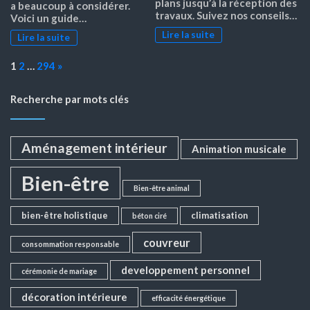
plans jusqu’à la réception des
a beaucoup à considérer.
travaux. Suivez nos conseils…
Voici un guide…
Lire la suite
Lire la suite
Page:
Next
1
2
…
294
»
Recherche par mots clés
Aménagement intérieur
Animation musicale
Bien-être
Bien-être animal
bien-être holistique
climatisation
béton ciré
couvreur
consommation responsable
developpement personnel
cérémonie de mariage
décoration intérieure
efficacité énergétique