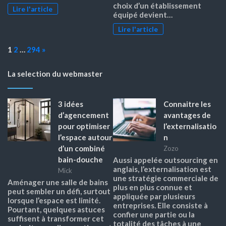
choix d’un établissement
Lire l'article
équipé devient…
Lire l'article
Page:
Next
1
2
…
294
»
La selection du webmaster
3 idées
Connaitre les
d’agencement
avantages de
pour optimiser
l’externalisatio
l’espace autour
n
d’un combiné
Zozo
bain-douche
Aussi appelée outsourcing en
anglais, l’externalisation est
Mick
une stratégie commerciale de
Aménager une salle de bains
plus en plus connue et
peut sembler un défi, surtout
appliquée par plusieurs
lorsque l’espace est limité.
entreprises. Elle consiste à
Pourtant, quelques astuces
confier une partie ou la
suffisent à transformer cet
totalité des tâches à une