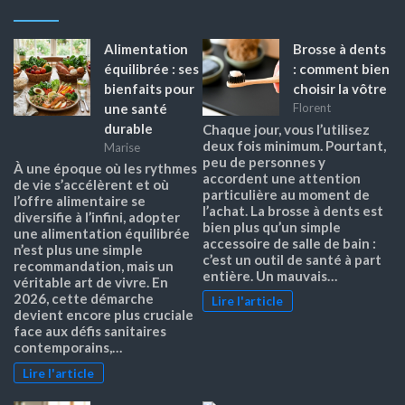
Alimentation
Brosse à dents
équilibrée : ses
: comment bien
bienfaits pour
choisir la vôtre
une santé
Florent
durable
Chaque jour, vous l’utilisez
deux fois minimum. Pourtant,
Marise
peu de personnes y
À une époque où les rythmes
accordent une attention
de vie s’accélèrent et où
particulière au moment de
l’offre alimentaire se
l’achat. La brosse à dents est
diversifie à l’infini, adopter
bien plus qu’un simple
une alimentation équilibrée
accessoire de salle de bain :
n’est plus une simple
c’est un outil de santé à part
recommandation, mais un
entière. Un mauvais…
véritable art de vivre. En
2026, cette démarche
Lire l'article
devient encore plus cruciale
face aux défis sanitaires
contemporains,…
Lire l'article