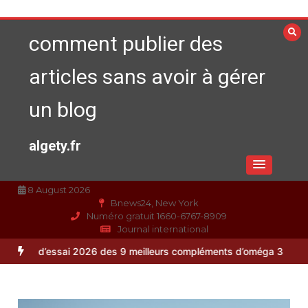
Aller
au
comment publier des
contenu
articles sans avoir à gérer
un blog
algety.fr
8 August 2026
Bnews24, New York
Numéro gratuit 1660-6767-8909
Journal international
026 des 9 meilleurs compléments d’oméga 3
Alimentation équilibrée 