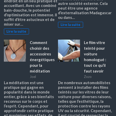
endroit en un lieu pratique et
autre société externe. Cela
accueillant. Avec un combiné
peut être une agence
bain-douche, le potentiel
d’externalisation Madagascar
d’optimisation est immense. Il
ou dans…
suffit d’être astucieux et de
miser sur…
Lire la suite
Lire la suite
Comment
Le film vitre
choisir des
teinté pour
accessoires
voiture
énergétiques
homologué :
pour la
tout ce qu’il
méditation
faut savoir
Joel
Zozo
La méditation est une
De nombreux automobilistes
pratique qui gagne en
pensent à installer des films
popularité dans le monde
teintés sur les vitres de leur
entier, grâce à ses bienfaits
voiture pour diverses raisons,
reconnus sur le corps et
telles que l’esthétique, la
l’esprit. Cependant, pour
protection contre les rayons
approfondir cette pratique
UV ou la sécurité. Cependant,
et maximiser ses effets, de
il est crucial de respecter la