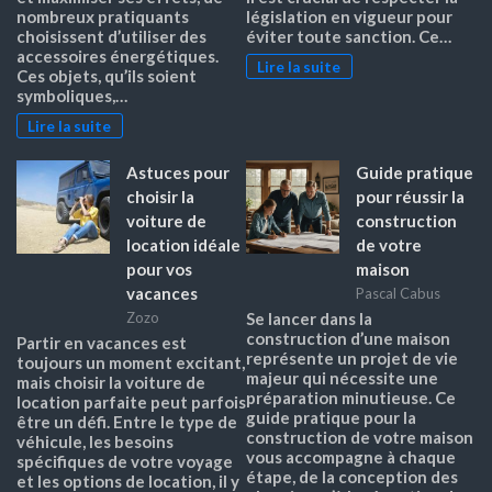
nombreux pratiquants
législation en vigueur pour
choisissent d’utiliser des
éviter toute sanction. Ce…
accessoires énergétiques.
Lire la suite
Ces objets, qu’ils soient
symboliques,…
Lire la suite
Astuces pour
Guide pratique
choisir la
pour réussir la
voiture de
construction
location idéale
de votre
pour vos
maison
vacances
Pascal Cabus
Zozo
Se lancer dans la
construction d’une maison
Partir en vacances est
représente un projet de vie
toujours un moment excitant,
majeur qui nécessite une
mais choisir la voiture de
préparation minutieuse. Ce
location parfaite peut parfois
guide pratique pour la
être un défi. Entre le type de
construction de votre maison
véhicule, les besoins
vous accompagne à chaque
spécifiques de votre voyage
étape, de la conception des
et les options de location, il y