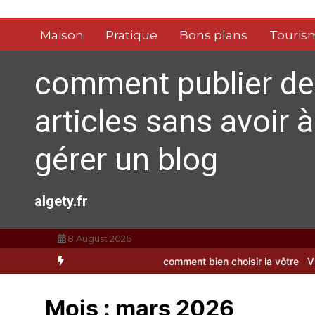
Aller
au
Maison
Pratique
Bons plans
Touris
contenu
comment publier de
articles sans avoir à
gérer un blog
algety.fr
8 August 2026
se à dents : comment bien choisir la vôtre
Vitalité au quotidien :
Mois :
mars 2026