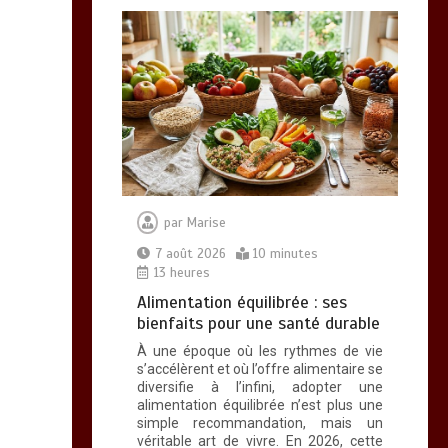
0
10 minutes
Brosse à dents :
comment bien choisir
la vôtre
0
8 minutes
par
Marise
7 août 2026
10 minutes
13 heures
Alimentation équilibrée : ses
bienfaits pour une santé durable
Vitalité au quotidien :
À une époque où les rythmes de vie
découvrez notre banc
s’accélèrent et où l’offre alimentaire se
diversifie à l’infini, adopter une
d’essai 2026 des 9
alimentation équilibrée n’est plus une
meilleurs
simple recommandation, mais un
compléments
véritable art de vivre. En 2026, cette