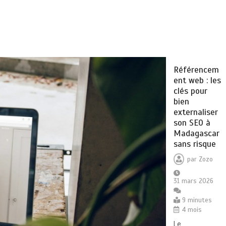
Référencem
ent web : les
clés pour
bien
externaliser
son SEO à
Madagascar
sans risque
par
Zozo
31 mars 2026
9 minutes
4 mois
Le