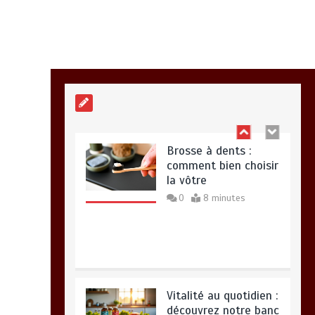
Alimentation
équilibrée : ses
bienfaits pour une
santé durable
0
10 minutes
Brosse à dents :
comment bien choisir
la vôtre
0
8 minutes
Vitalité au quotidien :
découvrez notre banc