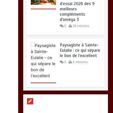
d’essai 2026 des 9
meilleurs
compléments
d’oméga 3
0
24 minutes
Paysagiste à Sainte-
Eulalie : ce qui sépare
le bon de l’excellent
0
6 minutes
Alimentation
équilibrée : ses
bienfaits pour une
santé durable