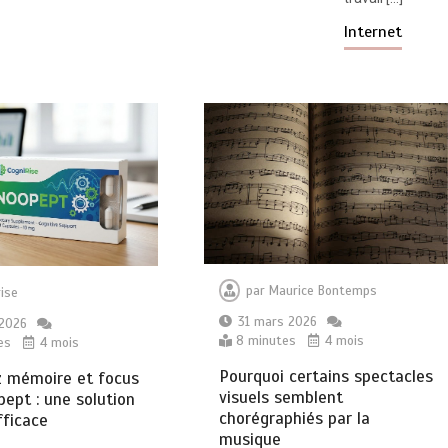
Internet
par
Maurice Bontemps
ise
31 mars 2026
 2026
8 minutes
4 mois
es
4 mois
Pourquoi certains spectacles
z mémoire et focus
visuels semblent
ept : une solution
chorégraphiés par la
fficace
musique