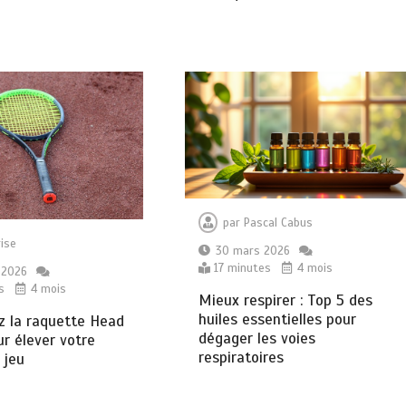
par
Pascal Cabus
ise
30 mars 2026
17 minutes
4 mois
 2026
s
4 mois
Mieux respirer : Top 5 des
huiles essentielles pour
z la raquette Head
dégager les voies
ur élever votre
respiratoires
 jeu