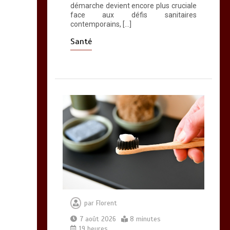
d’oméga 3
démarche devient encore plus cruciale
face aux défis sanitaires
0
24 minutes
contemporains, […]
Santé
par
Florent
7 août 2026
8 minutes
19 heures