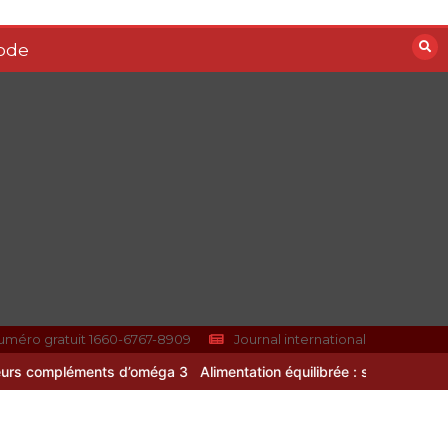
Vitalité au quotidien :
ode
découvrez notre banc
d’essai 2026 des 9
meilleurs
compléments
d’oméga 3
0
24 minutes
Paysagiste à Sainte-
Eulalie : ce qui sépare
le bon de l’excellent
0
6 minutes
uméro gratuit 1660-6767-8909
Journal international
oméga 3
Alimentation équilibrée : ses bienfaits pour une santé durab