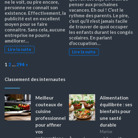
ne le voit, ou pire encore,
penser aux prochaines
personne ne connait son
vacances. Eh oui ! C’est le
existence. Effectivement, la
rythme des parents. Le pire,
publicité est en excellent
c’est qu’il n’est jamais facile
moyen pour se faire
de trouver de quoi occuper
connaitre. Sans cela, aucune
les enfants durant les congés
entreprise ne pourra
scolaires. En parlant
améliorer…
d’occupation…
Lire la suite
Lire la suite
Page:
Next
1
2
…
294
»
Classement des internautes
Meilleur
Alimentation
couteaux de
équilibrée : ses
cuisine
bienfaits pour
professionnel
une santé
pour affiner
durable
vos
Marise