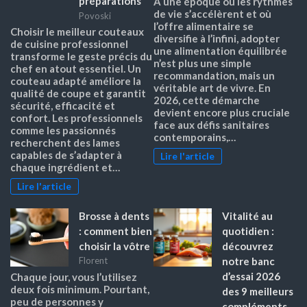
préparations
À une époque où les rythmes
de vie s’accélèrent et où
Povoski
l’offre alimentaire se
Choisir le meilleur couteaux
diversifie à l’infini, adopter
de cuisine professionnel
une alimentation équilibrée
transforme le geste précis du
n’est plus une simple
chef en atout essentiel. Un
recommandation, mais un
couteau adapté améliore la
véritable art de vivre. En
qualité de coupe et garantit
2026, cette démarche
sécurité, efficacité et
devient encore plus cruciale
confort. Les professionnels
face aux défis sanitaires
comme les passionnés
contemporains,…
recherchent des lames
capables de s’adapter à
Lire l'article
chaque ingrédient et…
Lire l'article
Brosse à dents
Vitalité au
: comment bien
quotidien :
choisir la vôtre
découvrez
notre banc
Florent
d’essai 2026
Chaque jour, vous l’utilisez
deux fois minimum. Pourtant,
des 9 meilleurs
peu de personnes y
compléments