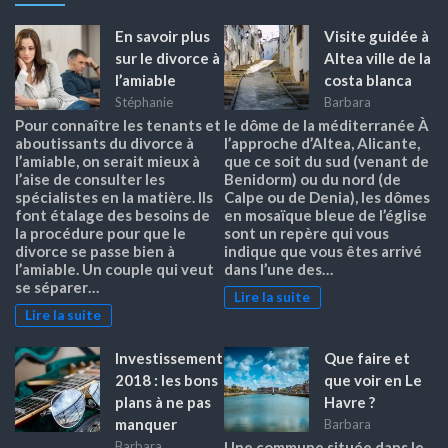
En savoir plus
Visite guidée à
sur le divorce à
Altea ville de la
l’amiable
costa blanca
Stéphanie
Barbara
Pour connaître les tenants et
le dôme de la méditerranée À
aboutissants du divorce à
l’approche d’Altea, Alicante,
l’amiable, on serait mieux à
que ce soit du sud (venant de
l’aise de consulter les
Benidorm) ou du nord (de
spécialistes en la matière. Ils
Calpe ou de Denia), les dômes
font étalage des besoins de
en mosaïque bleue de l’église
la procédure pour que le
sont un repère qui vous
divorce se passe bien à
indique que vous êtes arrivé
l’amiable. Un couple qui veut
dans l’une des…
se séparer…
Lire la suite
Lire la suite
Investissement
Que faire et
2018 : les bons
que voir en Le
plans à ne pas
Havre ?
manquer
Barbara
Barbara
Une commune située dans le