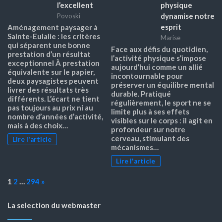
l’excellent
physique
dynamise notre
Povoski
esprit
Aménagement paysager à
Sainte-Eulalie : les critères
Marise
qui séparent une bonne
Face aux défis du quotidien,
prestation d’un résultat
l’activité physique s’impose
exceptionnel À prestation
aujourd’hui comme un allié
équivalente sur le papier,
incontournable pour
deux paysagistes peuvent
préserver un équilibre mental
livrer des résultats très
durable. Pratiqué
différents. L’écart ne tient
régulièrement, le sport ne se
pas toujours au prix ni au
limite plus à ses effets
nombre d’années d’activité,
visibles sur le corps : il agit en
mais à des choix…
profondeur sur notre
cerveau, stimulant des
Lire l'article
mécanismes…
Lire l'article
Page:
Next
1
2
…
294
»
La selection du webmaster