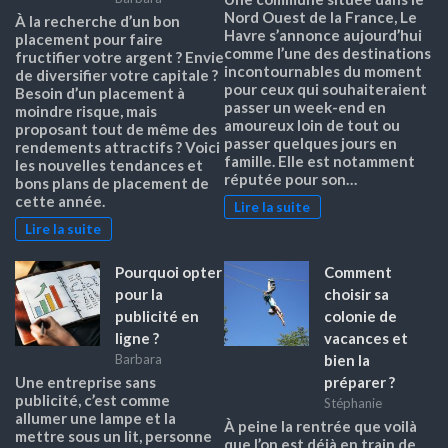
Nord Ouest de la France, Le
À la recherche d’un bon
Havre s’annonce aujourd’hui
placement pour faire
comme l’une des destinations
fructifier votre argent ? Envie
incontournables du moment
de diversifier votre capitale ?
pour ceux qui souhaiteraient
Besoin d’un placement à
passer un week-end en
moindre risque, mais
amoureux loin de tout ou
proposant tout de même des
passer quelques jours en
rendements attractifs ? Voici
famille. Elle est notamment
les nouvelles tendances et
réputée pour son…
bons plans de placement de
cette année.
Lire la suite
Lire la suite
Pourquoi opter
Comment
pour la
choisir sa
publicité en
colonie de
ligne ?
vacances et
bien la
Barbara
préparer ?
Une entreprise sans
publicité, c’est comme
Stéphanie
allumer une lampe et la
À peine la rentrée que voilà
mettre sous un lit, personne
que l’on est déjà en train de