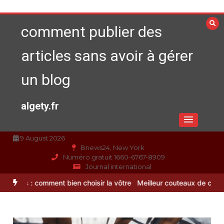
Aller
au
comment publier des
contenu
articles sans avoir à gérer
un blog
algety.fr
9 August 2026
Bnews24, New York
Numéro gratuit 1660-6767-8909
Journal international
nt bien choisir la vôtre
Meilleur couteaux de cuisine professionnel