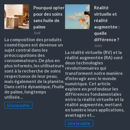
Pourquoi opter
Réalité
pour des soins
virtuelle et
sans huile de
réalité
palme
augmentée :
quelle
Joel
différence ?
La composition des produits
cosmétiques est devenue un
John
sujet central dans les
La réalité virtuelle (RV) et la
préoccupations des
réalité augmentée (RA) sont
consommateurs. De plus en
deux technologies
plus informés, les utilisateurs
révolutionnaires qui
sont à la recherche de soins
transforment notre manière
respectueux de leur peau,
d’interagir avec le monde
mais également de la planète.
numérique. Cet article
Dans cette dynamique, l’huile
explore en profondeur les
de palme, longtemps
différences fondamentales
utilisée…
entre la réalité virtuelle et la
réalité augmentée, mettant
Lire la suite
en lumière leurs applications,
avantages et…
Lire la suite