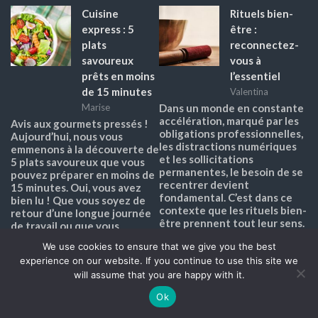
Cuisine
Rituels bien-
express : 5
être :
plats
reconnectez-
savoureux
vous à
prêts en moins
l’essentiel
de 15 minutes
Valentina
Marise
Dans un monde en constante
accélération, marqué par les
Avis aux gourmets pressés !
obligations professionnelles,
Aujourd’hui, nous vous
les distractions numériques
emmenons à la découverte de
et les sollicitations
5 plats savoureux que vous
permanentes, le besoin de se
pouvez préparer en moins de
recentrer devient
15 minutes. Oui, vous avez
fondamental. C’est dans ce
bien lu ! Que vous soyez de
contexte que les rituels bien-
retour d’une longue journée
être prennent tout leur sens.
de travail ou que vous
Ils ne sont pas des routines
souhaitiez…
We use cookies to ensure that we give you the best
banales, mais…
Lire la suite
experience on our website. If you continue to use this site we
Lire la suite
will assume that you are happy with it.
Ok
Comment
Comment faire
réparer fuite
de la crème