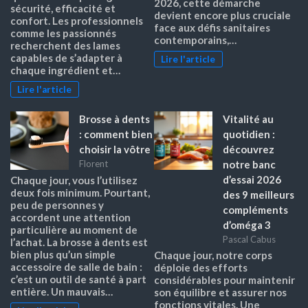
2026, cette démarche
sécurité, efficacité et
devient encore plus cruciale
confort. Les professionnels
face aux défis sanitaires
comme les passionnés
contemporains,…
recherchent des lames
capables de s’adapter à
Lire l'article
chaque ingrédient et…
Lire l'article
Brosse à dents
Vitalité au
: comment bien
quotidien :
choisir la vôtre
découvrez
notre banc
Florent
d’essai 2026
Chaque jour, vous l’utilisez
deux fois minimum. Pourtant,
des 9 meilleurs
peu de personnes y
compléments
accordent une attention
d’oméga 3
particulière au moment de
Pascal Cabus
l’achat. La brosse à dents est
bien plus qu’un simple
Chaque jour, notre corps
accessoire de salle de bain :
déploie des efforts
c’est un outil de santé à part
considérables pour maintenir
entière. Un mauvais…
son équilibre et assurer nos
fonctions vitales. Une