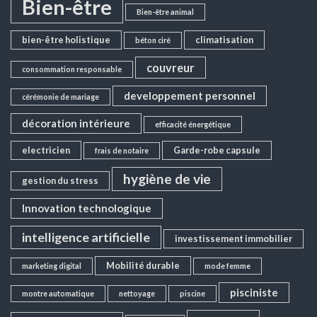
Bien-être
Bien-être animal
bien-être holistique
climatisation
béton ciré
couvreur
consommation responsable
developpement personnel
cérémonie de mariage
décoration intérieure
efficacité énergétique
electricien
Garde-robe capsule
frais de notaire
hygiène de vie
gestion du stress
Innovation technologique
intelligence artificielle
investissement immobilier
Mobilité durable
marketing digital
mode femme
pisciniste
montre automatique
nettoyage
piscine