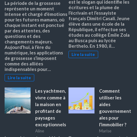
est le slogan qui identifie les
La période de la grossesse
écritures et la plume de
représente un moment
l’écrivain et l’essayiste
intense et chargé d’émotions
français Dimitri Casali. Jeune
pour les futures mamans, où
élève dans une école de la
chaque instant est ponctué
République, il effectue ses
par des attentes, des
études au collège Émile Zola
questions et des
au Busca puis au lycée
changements majeurs.
Berthelo. En 1980, il…
Aujourd’hui, à l’ère du
numérique, les applications
Lire la suite
de grossesse s’imposent
comme des alliées
indispensables pour…
Lire la suite
Les yachtmen,
Comment
vivre comme à
utiliser les
la maison en
aides
profitant de
gouvernement
paysages
ales pour
exceptionnels
l’immobilier ?
Aline
Marise