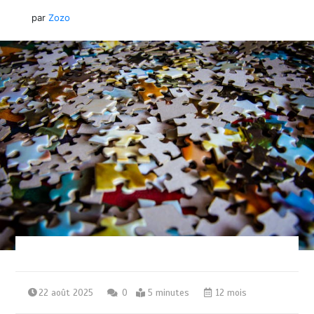
par
Zozo
22 août 2025
0
5 minutes
12 mois