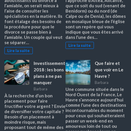
aboutissants du divorce à
l’approche d’Altea, Alicante,
l’amiable, on serait mieux à
que ce soit du sud (venant de
l’aise de consulter les
Benidorm) ou du nord (de
spécialistes en la matière. Ils
Calpe ou de Denia), les dômes
font étalage des besoins de
en mosaïque bleue de l’église
la procédure pour que le
sont un repère qui vous
divorce se passe bien à
indique que vous êtes arrivé
l’amiable. Un couple qui veut
dans l’une des…
se séparer…
Lire la suite
Lire la suite
Investissement
Que faire et
2018 : les bons
que voir en Le
plans à ne pas
Havre ?
manquer
Barbara
Barbara
Une commune située dans le
Nord Ouest de la France, Le
À la recherche d’un bon
Havre s’annonce aujourd’hui
placement pour faire
comme l’une des destinations
fructifier votre argent ? Envie
incontournables du moment
de diversifier votre capitale ?
pour ceux qui souhaiteraient
Besoin d’un placement à
passer un week-end en
moindre risque, mais
amoureux loin de tout ou
proposant tout de même des