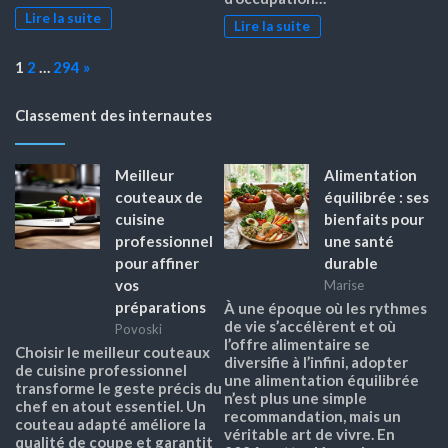
Lire la suite
Lire la suite
Page:
Next
1
2
…
294
»
Classement des internautes
Meilleur
Alimentation
couteaux de
équilibrée : ses
cuisine
bienfaits pour
professionnel
une santé
pour affiner
durable
vos
Marise
préparations
À une époque où les rythmes
de vie s’accélèrent et où
Povoski
l’offre alimentaire se
Choisir le meilleur couteaux
diversifie à l’infini, adopter
de cuisine professionnel
une alimentation équilibrée
transforme le geste précis du
n’est plus une simple
chef en atout essentiel. Un
recommandation, mais un
couteau adapté améliore la
véritable art de vivre. En
qualité de coupe et garantit