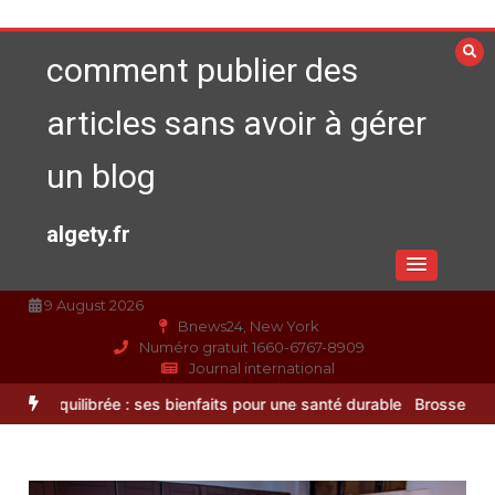
Aller
au
comment publier des
contenu
articles sans avoir à gérer
un blog
algety.fr
9 August 2026
Bnews24, New York
Numéro gratuit 1660-6767-8909
Journal international
ner vos préparations
Alimentation équilibrée : ses bienfaits pour un