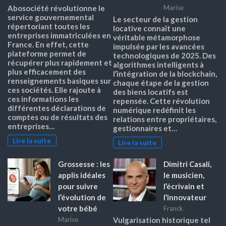
Abosociété révolutionne le
Marise
service gouvernemental
Le secteur de la gestion
répertoriant toutes les
locative connaît une
entreprises immatriculées en
véritable métamorphose
France. En effet, cette
impulsée par les avancées
plateforme permet de
technologiques de 2025. Des
récupérer plus rapidement et
algorithmes intelligents à
plus efficacement des
l’intégration de la blockchain,
renseignements basiques sur
chaque étape de la gestion
ces sociétés. Elle rajoute à
des biens locatifs est
ces informations les
repensée. Cette révolution
différentes déclarations de
numérique redéfinit les
comptes ou de résultats des
relations entre propriétaires,
entreprises…
gestionnaires et…
Lire la suite
Lire la suite
Grossesse : les
Dimitri Casali,
applis idéales
le musicien,
pour suivre
l’écrivain et
l’évolution de
l’innovateur
votre bébé
Franck
Marise
Vulgarisation historique tel