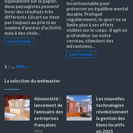
équivalente sur le papier,
incontournable pour
deux paysagistes peuvent
préserver un équilibre mental
livrer des résultats très
durable. Pratiqué
différents. L’écart ne tient
régulièrement, le sport ne se
pas toujours au prix ni au
limite plus à ses effets
nombre d’années d’activité,
visibles sur le corps : il agit en
mais à des choix…
profondeur sur notre
cerveau, stimulant des
Lire l'article
mécanismes…
Lire l'article
Page:
Next
1
2
…
294
»
La selection du webmaster
Abosociété :
Les nouvelles
lancement de
technologies
l’annuaire des
révolutionnent
entreprises
la gestion des
françaises
biens locatifs
en 2025
Aline