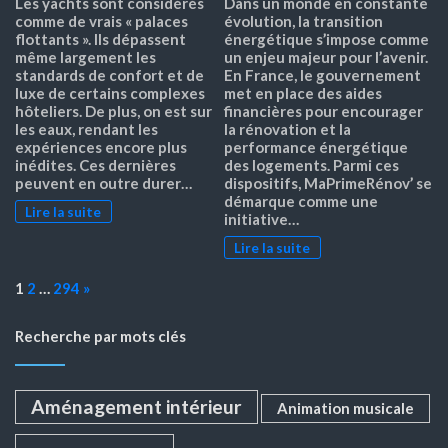
Les yachts sont considérés
Dans un monde en constante
comme de vrais « palaces
évolution, la transition
flottants ». Ils dépassent
énergétique s’impose comme
même largement les
un enjeu majeur pour l’avenir.
standards de confort et de
En France, le gouvernement
luxe de certains complexes
met en place des aides
hôteliers. De plus, on est sur
financières pour encourager
les eaux, rendant les
la rénovation et la
expériences encore plus
performance énergétique
inédites. Ces dernières
des logements. Parmi ces
peuvent en outre durer…
dispositifs, MaPrimeRénov’ se
démarque comme une
Lire la suite
initiative…
Lire la suite
Page:
Next
1
2
…
294
»
Recherche par mots clés
Aménagement intérieur
Animation musicale