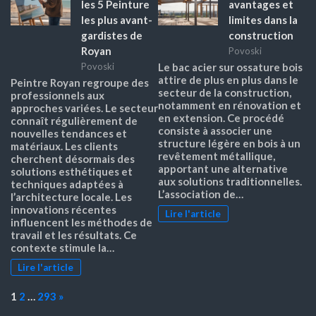
les 5 Peinture
avantages et
les plus avant-
limites dans la
gardistes de
construction
Royan
Povoski
Povoski
Le bac acier sur ossature bois
attire de plus en plus dans le
Peintre Royan regroupe des
secteur de la construction,
professionnels aux
notamment en rénovation et
approches variées. Le secteur
en extension. Ce procédé
connaît régulièrement de
consiste à associer une
nouvelles tendances et
structure légère en bois à un
matériaux. Les clients
revêtement métallique,
cherchent désormais des
apportant une alternative
solutions esthétiques et
aux solutions traditionnelles.
techniques adaptées à
L’association de…
l’architecture locale. Les
innovations récentes
Lire l'article
influencent les méthodes de
travail et les résultats. Ce
contexte stimule la…
Lire l'article
Page:
Next
1
2
…
293
»