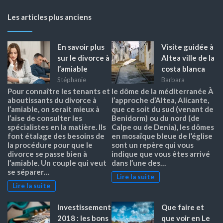
Les articles plus anciens
En savoir plus
Visite guidée à
sur le divorce à
Altea ville de la
l’amiable
costa blanca
Stéphanie
Barbara
Pour connaître les tenants et
le dôme de la méditerranée À
aboutissants du divorce à
l’approche d’Altea, Alicante,
l’amiable, on serait mieux à
que ce soit du sud (venant de
l’aise de consulter les
Benidorm) ou du nord (de
spécialistes en la matière. Ils
Calpe ou de Denia), les dômes
font étalage des besoins de
en mosaïque bleue de l’église
la procédure pour que le
sont un repère qui vous
divorce se passe bien à
indique que vous êtes arrivé
l’amiable. Un couple qui veut
dans l’une des…
se séparer…
Lire la suite
Lire la suite
Investissement
Que faire et
2018 : les bons
que voir en Le