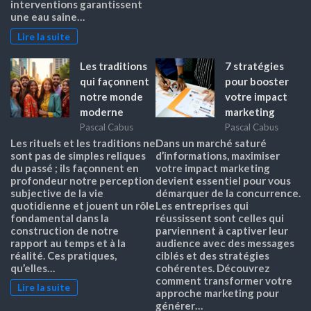
interventions garantissent
une eau saine…
Lire la suite
Les traditions
7 stratégies
qui façonnent
pour booster
notre monde
votre impact
moderne
marketing
Pascal Cabus
Pascal Cabus
Les rituels et les traditions ne
Dans un marché saturé
sont pas de simples reliques
d’informations, maximiser
du passé ; ils façonnent en
votre impact marketing
profondeur notre perception
devient essentiel pour vous
subjective de la vie
démarquer de la concurrence.
quotidienne et jouent un rôle
Les entreprises qui
fondamental dans la
réussissent sont celles qui
construction de notre
parviennent à captiver leur
rapport au temps et à la
audience avec des messages
réalité. Ces pratiques,
ciblés et des stratégies
qu’elles…
cohérentes. Découvrez
comment transformer votre
Lire la suite
approche marketing pour
générer…