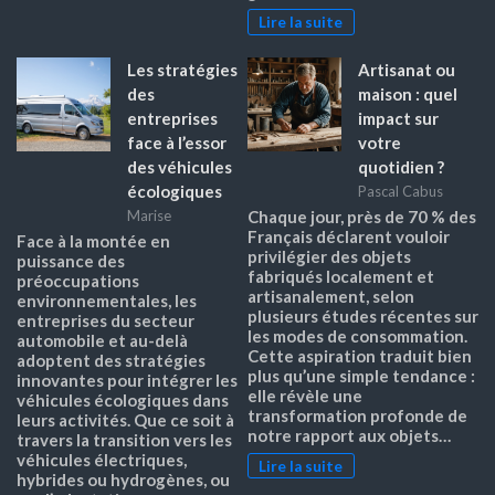
Lire la suite
Les stratégies
Artisanat ou
des
maison : quel
entreprises
impact sur
face à l’essor
votre
des véhicules
quotidien ?
écologiques
Pascal Cabus
Marise
Chaque jour, près de 70 % des
Français déclarent vouloir
Face à la montée en
privilégier des objets
puissance des
fabriqués localement et
préoccupations
artisanalement, selon
environnementales, les
plusieurs études récentes sur
entreprises du secteur
les modes de consommation.
automobile et au-delà
Cette aspiration traduit bien
adoptent des stratégies
plus qu’une simple tendance :
innovantes pour intégrer les
elle révèle une
véhicules écologiques dans
transformation profonde de
leurs activités. Que ce soit à
notre rapport aux objets…
travers la transition vers les
véhicules électriques,
Lire la suite
hybrides ou hydrogènes, ou