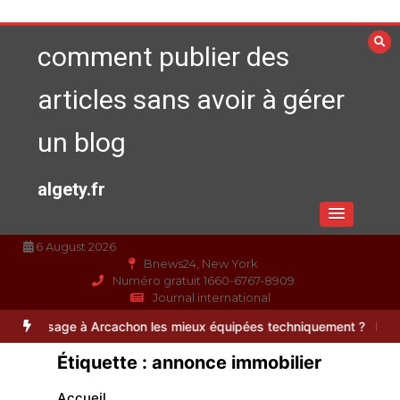
Aller
au
comment publier des
contenu
articles sans avoir à gérer
un blog
algety.fr
6 August 2026
Bnews24, New York
Numéro gratuit 1660-6767-8909
Journal international
 Arcachon les mieux équipées techniquement ?
Paysagiste à Sainte-E
Étiquette :
annonce immobilier
Accueil