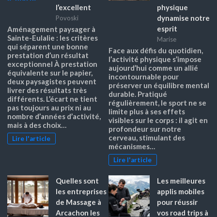
l’excellent
physique
dynamise notre
Povoski
esprit
Aménagement paysager à
Sainte-Eulalie : les critères
Marise
qui séparent une bonne
Face aux défis du quotidien,
prestation d’un résultat
l’activité physique s’impose
exceptionnel À prestation
aujourd’hui comme un allié
équivalente sur le papier,
incontournable pour
deux paysagistes peuvent
préserver un équilibre mental
livrer des résultats très
durable. Pratiqué
différents. L’écart ne tient
régulièrement, le sport ne se
pas toujours au prix ni au
limite plus à ses effets
nombre d’années d’activité,
visibles sur le corps : il agit en
mais à des choix…
profondeur sur notre
cerveau, stimulant des
Lire l'article
mécanismes…
Lire l'article
Quelles sont
Les meilleures
les entreprises
applis mobiles
de Massage à
pour réussir
Arcachon les
vos road trips à