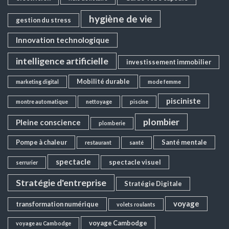
hygiène de vie
gestion du stress
Innovation technologique
intelligence artificielle
investissement immobilier
Mobilité durable
marketing digital
mode femme
pisciniste
montre automatique
nettoyage
piscine
plombier
Pleine conscience
plomberie
Pompe à chaleur
Santé mentale
restaurant
santé
spectacle
spectacle visuel
serrurier
Stratégie d'entreprise
Stratégie Digitale
voyage
transformation numérique
volets roulants
voyage Cambodge
voyage au Cambodge