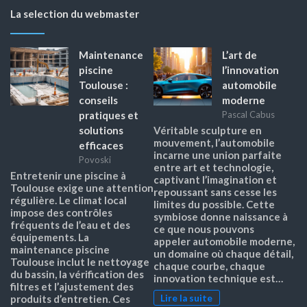
La selection du webmaster
Maintenance
L’art de
piscine
l’innovation
Toulouse :
automobile
conseils
moderne
pratiques et
Pascal Cabus
solutions
Véritable sculpture en
mouvement, l’automobile
efficaces
incarne une union parfaite
Povoski
entre art et technologie,
Entretenir une piscine à
captivant l’imagination et
Toulouse exige une attention
repoussant sans cesse les
régulière. Le climat local
limites du possible. Cette
impose des contrôles
symbiose donne naissance à
fréquents de l’eau et des
ce que nous pouvons
équipements. La
appeler automobile moderne,
maintenance piscine
un domaine où chaque détail,
Toulouse inclut le nettoyage
chaque courbe, chaque
du bassin, la vérification des
innovation technique est…
filtres et l’ajustement des
Lire la suite
produits d’entretien. Ces