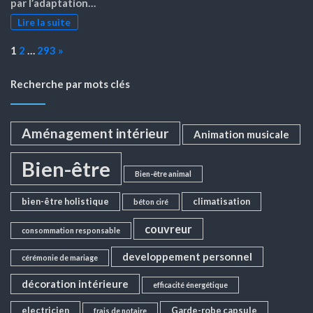
par l’adaptation…
Lire la suite
Page:
Next
1
2
…
293
»
Recherche par mots clés
Aménagement intérieur
Animation musicale
Bien-être
Bien-être animal
bien-être holistique
climatisation
béton ciré
couvreur
consommation responsable
developpement personnel
cérémonie de mariage
décoration intérieure
efficacité énergétique
electricien
Garde-robe capsule
frais de notaire