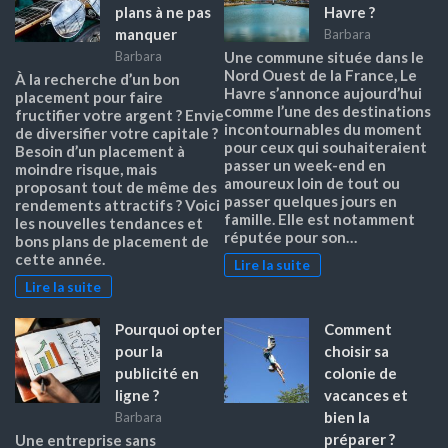
plans à ne pas
Havre ?
manquer
Barbara
Barbara
Une commune située dans le
Nord Ouest de la France, Le
À la recherche d’un bon
Havre s’annonce aujourd’hui
placement pour faire
comme l’une des destinations
fructifier votre argent ? Envie
incontournables du moment
de diversifier votre capitale ?
pour ceux qui souhaiteraient
Besoin d’un placement à
passer un week-end en
moindre risque, mais
amoureux loin de tout ou
proposant tout de même des
passer quelques jours en
rendements attractifs ? Voici
famille. Elle est notamment
les nouvelles tendances et
réputée pour son…
bons plans de placement de
cette année.
Lire la suite
Lire la suite
Pourquoi opter
Comment
pour la
choisir sa
publicité en
colonie de
ligne ?
vacances et
bien la
Barbara
préparer ?
Une entreprise sans