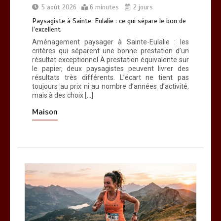
5 août 2026
6 minutes
2 jours
Paysagiste à Sainte-Eulalie : ce qui sépare le bon de
Paysagiste à Sainte-Eulalie : ce qui
l’excellent
sépare le bon de l’excellent
Aménagement paysager à Sainte-Eulalie : les
0
6 minutes
critères qui séparent une bonne prestation d’un
résultat exceptionnel À prestation équivalente sur
le papier, deux paysagistes peuvent livrer des
résultats très différents. L’écart ne tient pas
toujours au prix ni au nombre d’années d’activité,
mais à des choix […]
Maison
Les bienfaits du sport : comment
l’activité physique dynamise notre
esprit
0
10 minutes