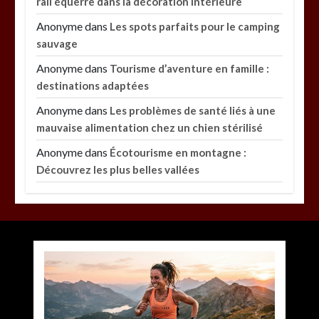
rail équerre dans la décoration intérieure
Anonyme
dans
Les spots parfaits pour le camping
sauvage
Anonyme
dans
Tourisme d’aventure en famille :
destinations adaptées
Anonyme
dans
Les problèmes de santé liés à une
mauvaise alimentation chez un chien stérilisé
Anonyme
dans
Écotourisme en montagne :
Découvrez les plus belles vallées
Paysagiste à Sainte-Eulalie : ce qui sépare le bon
de l’excellent
par
Povoski
5 août 2026
0
6 minutes
2 jours