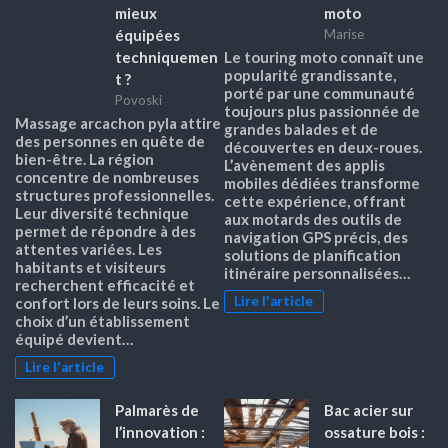
mieux
moto
équipées
Marise
techniquemen
Le touring moto connaît une
popularité grandissante,
t ?
porté par une communauté
Povoski
toujours plus passionnée de
Massage arcachon pyla attire
grandes balades et de
des personnes en quête de
découvertes en deux-roues.
bien-être. La région
L’avènement des applis
concentre de nombreuses
mobiles dédiées transforme
structures professionnelles.
cette expérience, offrant
Leur diversité technique
aux motards des outils de
permet de répondre à des
navigation GPS précis, des
attentes variées. Les
solutions de planification
habitants et visiteurs
itinéraire personnalisées…
recherchent efficacité et
Lire l'article
confort lors de leurs soins. Le
choix d’un établissement
équipé devient…
Lire l'article
Palmarès de
Bac acier sur
l’innovation :
ossature bois :