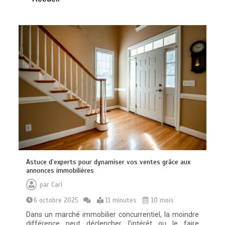
Quelles sont les entreprises de
Massage à Arcachon les mieux
équipées techniquement ?
15 minutes
Les meilleures applis mobiles pour
Astuce d’experts pour dynamiser vos ventes grâce aux
réussir vos road trips à moto
annonces immobilières
0
10 minutes
par
Carl
6 octobre 2025
11 minutes
10 mois
Dans un marché immobilier concurrentiel, la moindre
différence peut déclencher l’intérêt ou le faire