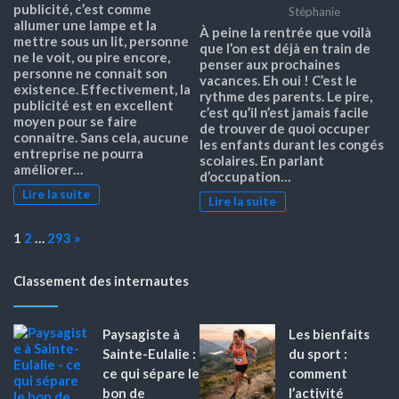
publicité, c’est comme
Stéphanie
allumer une lampe et la
À peine la rentrée que voilà
mettre sous un lit, personne
que l’on est déjà en train de
ne le voit, ou pire encore,
penser aux prochaines
personne ne connait son
vacances. Eh oui ! C’est le
existence. Effectivement, la
rythme des parents. Le pire,
publicité est en excellent
c’est qu’il n’est jamais facile
moyen pour se faire
de trouver de quoi occuper
connaitre. Sans cela, aucune
les enfants durant les congés
entreprise ne pourra
scolaires. En parlant
améliorer…
d’occupation…
Lire la suite
Lire la suite
Page:
Next
1
2
…
293
»
Classement des internautes
Paysagiste à
Les bienfaits
Sainte-Eulalie :
du sport :
ce qui sépare le
comment
bon de
l’activité