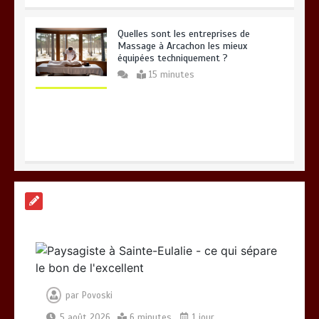
Quelles sont les entreprises de
Massage à Arcachon les mieux
équipées techniquement ?
15 minutes
Les meilleures applis mobiles pour
réussir vos road trips à moto
0
10 minutes
par
Povoski
5 août 2026
6 minutes
1 jour