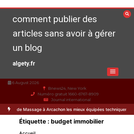
Aller
au
comment publier des
contenu
articles sans avoir à gérer
un blog
algety.fr
6 August 2026
Bnews24, New York
Numéro gratuit 1660-6767-8909
Journal international
assage à Arcachon les mieux équipées techniquement ?
Paysagiste 
Étiquette :
budget immobilier
Accueil