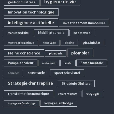
hygiène de vie
gestion du stress
Innovation technologique
intelligence artificielle
investissement immobilier
Mobilité durable
marketing digital
mode femme
pisciniste
montre automatique
nettoyage
piscine
plombier
Pleine conscience
plomberie
Pompe à chaleur
Santé mentale
restaurant
santé
spectacle
spectacle visuel
serrurier
Stratégie d'entreprise
Stratégie Digitale
voyage
transformation numérique
volets roulants
voyage Cambodge
voyage au Cambodge