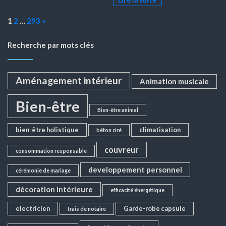
Lire la suite
Page:
Next
1
2
…
293
»
Recherche par mots clés
Aménagement intérieur
Animation musicale
Bien-être
Bien-être animal
bien-être holistique
climatisation
béton ciré
couvreur
consommation responsable
developpement personnel
cérémonie de mariage
décoration intérieure
efficacité énergétique
electricien
Garde-robe capsule
frais de notaire