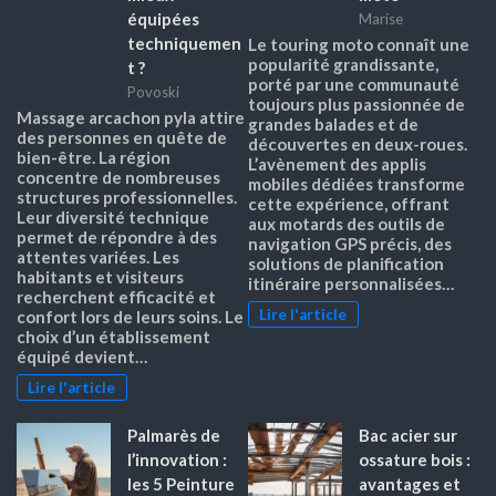
équipées
Marise
techniquemen
Le touring moto connaît une
popularité grandissante,
t ?
porté par une communauté
Povoski
toujours plus passionnée de
Massage arcachon pyla attire
grandes balades et de
des personnes en quête de
découvertes en deux-roues.
bien-être. La région
L’avènement des applis
concentre de nombreuses
mobiles dédiées transforme
structures professionnelles.
cette expérience, offrant
Leur diversité technique
aux motards des outils de
permet de répondre à des
navigation GPS précis, des
attentes variées. Les
solutions de planification
habitants et visiteurs
itinéraire personnalisées…
recherchent efficacité et
Lire l'article
confort lors de leurs soins. Le
choix d’un établissement
équipé devient…
Lire l'article
Palmarès de
Bac acier sur
l’innovation :
ossature bois :
les 5 Peinture
avantages et