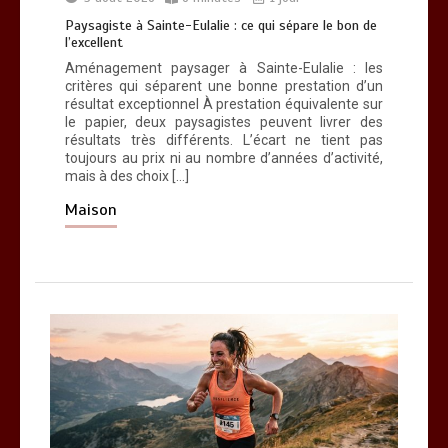
Paysagiste à Sainte-Eulalie : ce qui sépare le bon de
Paysagiste à Sainte-Eulalie : ce qui
l’excellent
sépare le bon de l’excellent
Aménagement paysager à Sainte-Eulalie : les
0
6 minutes
critères qui séparent une bonne prestation d’un
résultat exceptionnel À prestation équivalente sur
le papier, deux paysagistes peuvent livrer des
résultats très différents. L’écart ne tient pas
toujours au prix ni au nombre d’années d’activité,
mais à des choix […]
Maison
Les bienfaits du sport : comment
l’activité physique dynamise notre
esprit
0
10 minutes