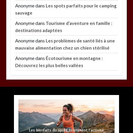
Anonyme
dans
Les spots parfaits pour le camping
sauvage
Anonyme
dans
Tourisme d’aventure en famille :
destinations adaptées
Anonyme
dans
Les problèmes de santé liés à une
mauvaise alimentation chez un chien stérilisé
Anonyme
dans
Écotourisme en montagne :
Découvrez les plus belles vallées
Paysagiste à Sainte-Eulalie : ce qui sépare le bon
de l’excellent
par
Povoski
5 août 2026
0
6 minutes
1 jour
Les meilleures applis mobiles pour réussir vos
Les bienfaits du sport : comment l’activité
Bac acier sur ossature bois : avantages et limites
Palmarès de l’innovation : les 5 Peinture les plus
Quelles sont les entreprises de Massage à
Paysagiste mont de marsan : créations et