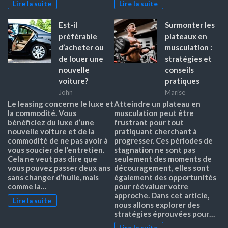
Lire la suite
Lire la suite
Est-il
Surmonter les
préférable
plateaux en
d’acheter ou
musculation :
de louer une
stratégies et
nouvelle
conseils
voiture?
pratiques
John
Marise
Le leasing concerne le luxe et
Atteindre un plateau en
la commodité. Vous
musculation peut être
bénéficiez du luxe d’une
frustrant pour tout
nouvelle voiture et de la
pratiquant cherchant à
commodité de ne pas avoir à
progresser. Ces périodes de
vous soucier de l’entretien.
stagnation ne sont pas
Cela ne veut pas dire que
seulement des moments de
vous pouvez passer deux ans
découragement, elles sont
sans changer d’huile, mais
également des opportunités
comme la…
pour réévaluer votre
approche. Dans cet article,
Lire la suite
nous allons explorer des
stratégies éprouvées pour…