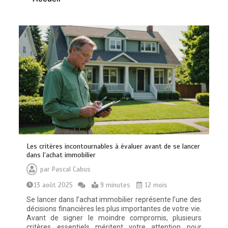
Quelles sont les entreprises de
Massage à Arcachon les mieux
équipées techniquement ?
15 minutes
Les critères incontournables à évaluer avant de se lancer
Les meilleures applis mobiles pour
dans l’achat immobilier
réussir vos road trips à moto
par
Pascal Cabus
0
10 minutes
13 août 2025
9 minutes
12 mois
Se lancer dans l’achat immobilier représente l’une des
décisions financières les plus importantes de votre vie.
Avant de signer le moindre compromis, plusieurs
critères essentiels méritent votre attention pour