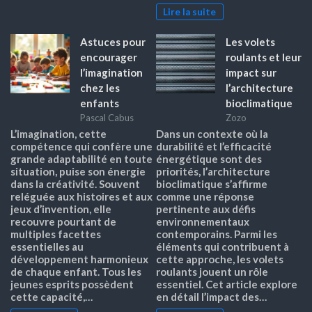
Lire la suite
Astuces pour
Les volets
encourager
roulants et leur
l’imagination
impact sur
chez les
l’architecture
enfants
bioclimatique
Pascal Cabus
Zozo
L’imagination, cette
Dans un contexte où la
compétence qui confère une
durabilité et l’efficacité
grande adaptabilité en toute
énergétique sont des
situation, puise son énergie
priorités, l’architecture
dans la créativité. Souvent
bioclimatique s’affirme
reléguée aux histoires et aux
comme une réponse
jeux d’invention, elle
pertinente aux défis
recouvre pourtant de
environnementaux
multiples facettes
contemporains. Parmi les
essentielles au
éléments qui contribuent à
développement harmonieux
cette approche, les volets
de chaque enfant. Tous les
roulants jouent un rôle
jeunes esprits possèdent
essentiel. Cet article explore
cette capacité,…
en détail l’impact des…