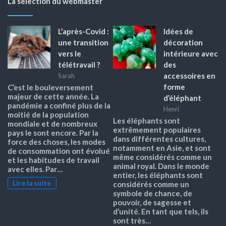
La selection du webmaster
L’après-Covid :
Idées de
une transition
décoration
vers le
intérieure avec
télétravail ?
des
accessoires en
Sarah
forme
C’est le bouleversement
majeur de cette année. La
d’éléphant
pandémie a confiné plus de la
Henri
moitié de la population
Les éléphants sont
mondiale et de nombreux
extrêmement populaires
pays le sont encore. Par la
dans différentes cultures,
force des choses, les modes
notamment en Asie, et sont
de consommation ont évolué
même considérés comme un
et les habitudes de travail
animal royal. Dans le monde
avec elles. Par…
entier, les éléphants sont
Lire la suite
considérés comme un
symbole de chance, de
pouvoir, de sagesse et
d’unité. En tant que tels, ils
sont très…