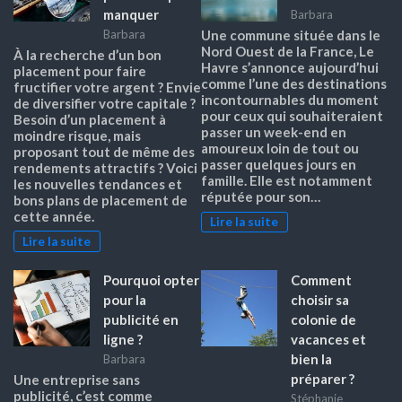
manquer
Barbara
Barbara
Une commune située dans le
Nord Ouest de la France, Le
À la recherche d’un bon
Havre s’annonce aujourd’hui
placement pour faire
comme l’une des destinations
fructifier votre argent ? Envie
incontournables du moment
de diversifier votre capitale ?
pour ceux qui souhaiteraient
Besoin d’un placement à
passer un week-end en
moindre risque, mais
amoureux loin de tout ou
proposant tout de même des
passer quelques jours en
rendements attractifs ? Voici
famille. Elle est notamment
les nouvelles tendances et
réputée pour son…
bons plans de placement de
cette année.
Lire la suite
Lire la suite
Pourquoi opter
Comment
pour la
choisir sa
publicité en
colonie de
ligne ?
vacances et
bien la
Barbara
préparer ?
Une entreprise sans
publicité, c’est comme
Stéphanie