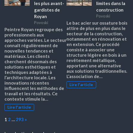
les plus avant-
limites dans la
gardistes de
construction
Royan
Povoski
Povoski
Le bac acier sur ossature bois
attire de plus en plus dans le
Peintre Royan regroupe des
secteur de la construction,
professionnels aux
notamment en rénovation et
approches variées. Le secteur
en extension. Ce procédé
connaît régulièrement de
consiste à associer une
nouvelles tendances et
structure légère en bois à un
matériaux. Les clients
revêtement métallique,
cherchent désormais des
apportant une alternative
solutions esthétiques et
aux solutions traditionnelles.
techniques adaptées à
L’association de…
l’architecture locale. Les
innovations récentes
Lire l'article
influencent les méthodes de
travail et les résultats. Ce
contexte stimule la…
Lire l'article
Page:
Next
1
2
…
293
»