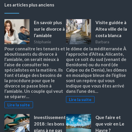
Les articles plus anciens
En savoir plus
Visite guidée à
sur le divorce à
Altea ville de la
l’amiable
costa blanca
Stéphanie
Barbara
Pour connaître les tenants et
le dôme de la méditerranée À
aboutissants du divorce à
l’approche d’Altea, Alicante,
l’amiable, on serait mieux à
que ce soit du sud (venant de
l’aise de consulter les
Benidorm) ou du nord (de
spécialistes en la matière. Ils
Calpe ou de Denia), les dômes
font étalage des besoins de
en mosaïque bleue de l’église
la procédure pour que le
sont un repère qui vous
divorce se passe bien à
indique que vous êtes arrivé
l’amiable. Un couple qui veut
dans l’une des…
se séparer…
Lire la suite
Lire la suite
Investissement
Que faire et
2018 : les bons
que voir en Le
plans à ne pas
Havre ?