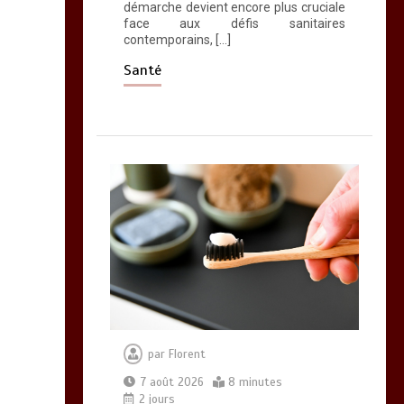
d’oméga 3
démarche devient encore plus cruciale
face aux défis sanitaires
0
24 minutes
contemporains, […]
Santé
par
Florent
7 août 2026
8 minutes
2 jours