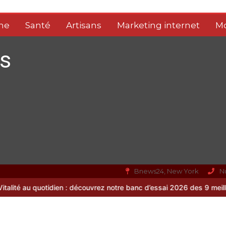
me
Santé
Artisans
Marketing internet
M
s
Bnews24, New York
N
ien : découvrez notre banc d’essai 2026 des 9 meilleurs complément