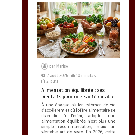
0
10 minutes
Brosse à dents :
comment bien choisir
la vôtre
0
8 minutes
par
Marise
7 août 2026
10 minutes
2 jours
Alimentation équilibrée : ses
bienfaits pour une santé durable
Vitalité au quotidien :
À une époque où les rythmes de vie
découvrez notre banc
s’accélèrent et où l’offre alimentaire se
diversifie à l’infini, adopter une
d’essai 2026 des 9
alimentation équilibrée n’est plus une
meilleurs
simple recommandation, mais un
compléments
véritable art de vivre. En 2026, cette