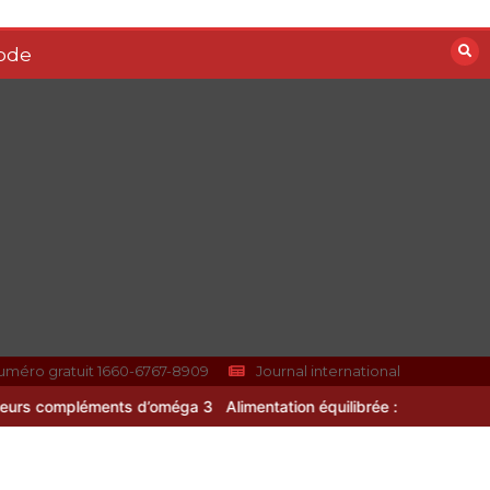
Vitalité au quotidien :
ode
découvrez notre banc
d’essai 2026 des 9
meilleurs
compléments
d’oméga 3
0
24 minutes
Paysagiste à Sainte-
Eulalie : ce qui sépare
le bon de l’excellent
0
6 minutes
uméro gratuit 1660-6767-8909
Journal international
s d’oméga 3
Alimentation équilibrée : ses bienfaits pour une santé d