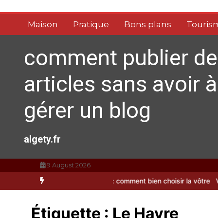
Aller
au
Maison
Pratique
Bons plans
Touris
contenu
comment publier de
articles sans avoir à
gérer un blog
algety.fr
9 August 2026
Brosse à dents : comment bien choisir la vôtre
Vitalité au quotid
Étiquette :
Le Havre