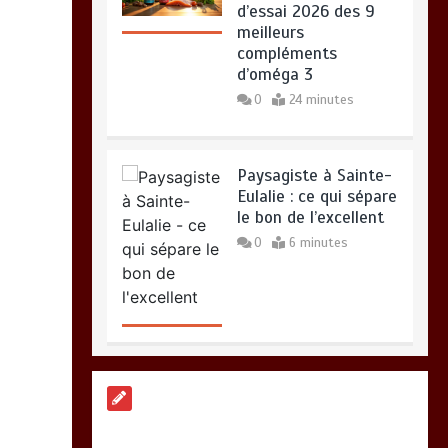
d’essai 2026 des 9
meilleurs
compléments
d’oméga 3
0
24 minutes
Paysagiste à Sainte-
Eulalie : ce qui sépare
le bon de l’excellent
0
6 minutes
Alimentation
équilibrée : ses
bienfaits pour une
santé durable