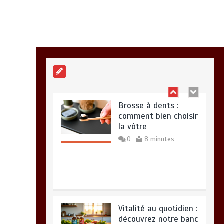
Alimentation
équilibrée : ses
bienfaits pour une
santé durable
0
10 minutes
Brosse à dents :
comment bien choisir
la vôtre
0
8 minutes
Vitalité au quotidien :
découvrez notre banc