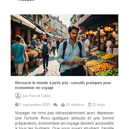
Quelles sont les entreprises de
Massage à Arcachon les mieux
équipées techniquement ?
15 minutes
Les meilleures applis mobiles pour
Découvrir le monde à petit prix : conseils pratiques pour
réussir vos road trips à moto
économiser en voyage
0
10 minutes
par
Pascal Cabus
2 septembre 2025
10 minutes
11 mois
Voyager ne rime pas nécessairement avec dépenser
une fortune. Avec quelques astuces et une bonne
préparation, économiser en voyage devient accessible
à tous les budgets. Que vous soyez étudiant, famille