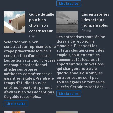
Lire la suite
Guide détaillé
Les entreprises
pour bien
: des acteurs
choisir son
indispensables
constructeur
Emma
Carl
Les entreprises sont l’épine
dorsale de l’économie
Sélectionner le bon
mondiale. Elles sont les
constructeur représente une
acteurs clés qui créent des
étape primordiale lors de la
emplois, soutiennent les
construction d’une maison.
communautés locales et
Les options sont nombreuses
apportent des innovations
et chaque professionnel
qui changent notre vie
affiche ses propres
quotidienne. Pourtant, les
méthodes, compétences et
entreprises ne sont pas
garanties légales. Prendre le
toutes égales en termes de
temps d’étudier tous les
succès. Certaines sont des…
critères importants permet
d’éviter bien des déceptions.
Lire la suite
Ce guide rassemble…
Lire la suite