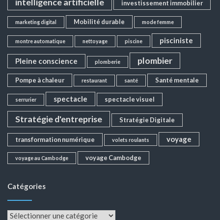
intelligence artificielle
investissement immobilier
Mobilité durable
marketing digital
mode femme
pisciniste
montre automatique
nettoyage
piscine
plombier
Pleine conscience
plomberie
Pompe à chaleur
Santé mentale
restaurant
santé
spectacle
spectacle visuel
serrurier
Stratégie d'entreprise
Stratégie Digitale
voyage
transformation numérique
volets roulants
voyage Cambodge
voyage au Cambodge
Catégories
Catégories