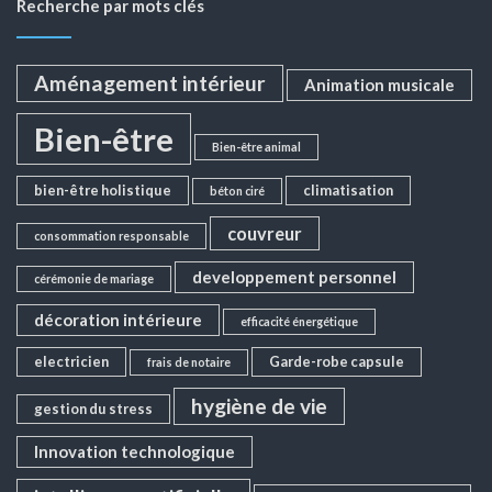
Recherche par mots clés
Aménagement intérieur
Animation musicale
Bien-être
Bien-être animal
bien-être holistique
climatisation
béton ciré
couvreur
consommation responsable
developpement personnel
cérémonie de mariage
décoration intérieure
efficacité énergétique
electricien
Garde-robe capsule
frais de notaire
hygiène de vie
gestion du stress
Innovation technologique