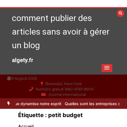
Aller
au
comment publier des
contenu
articles sans avoir à gérer
un blog
algety.fr
6 August 2026
Bnews24, New York
Numéro gratuit 1660-6767-8909
Journal international
Paysagiste à Sainte-Eulalie : ce qui sépare le bon de l’excellent
L
Étiquette :
petit budget
Accueil