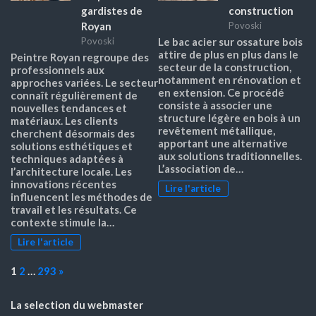
gardistes de
construction
Royan
Povoski
Povoski
Le bac acier sur ossature bois
attire de plus en plus dans le
Peintre Royan regroupe des
secteur de la construction,
professionnels aux
notamment en rénovation et
approches variées. Le secteur
en extension. Ce procédé
connaît régulièrement de
consiste à associer une
nouvelles tendances et
structure légère en bois à un
matériaux. Les clients
revêtement métallique,
cherchent désormais des
apportant une alternative
solutions esthétiques et
aux solutions traditionnelles.
techniques adaptées à
L’association de…
l’architecture locale. Les
innovations récentes
Lire l'article
influencent les méthodes de
travail et les résultats. Ce
contexte stimule la…
Lire l'article
Page:
Next
1
2
…
293
»
La selection du webmaster