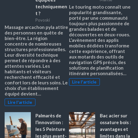
techniquemen
Le touring moto connaît une
popularité grandissante,
t ?
porté par une communauté
Povoski
toujours plus passionnée de
Massage arcachon pyla attire
grandes balades et de
des personnes en quête de
découvertes en deux-roues.
bien-être. La région
L’avènement des applis
concentre de nombreuses
mobiles dédiées transforme
structures professionnelles.
cette expérience, offrant
Leur diversité technique
aux motards des outils de
permet de répondre à des
navigation GPS précis, des
attentes variées. Les
solutions de planification
habitants et visiteurs
itinéraire personnalisées…
recherchent efficacité et
Lire l'article
confort lors de leurs soins. Le
choix d’un établissement
équipé devient…
Lire l'article
Palmarès de
Bac acier sur
l’innovation :
ossature bois :
les 5 Peinture
avantages et
les plus avant-
limites dans la