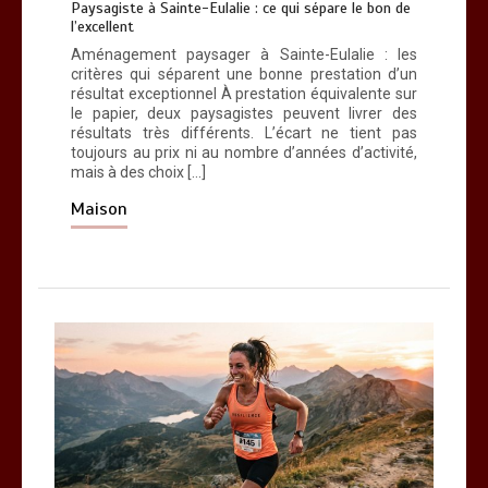
Paysagiste à Sainte-Eulalie : ce qui sépare le bon de
Paysagiste à Sainte-Eulalie : ce qui
l’excellent
sépare le bon de l’excellent
Aménagement paysager à Sainte-Eulalie : les
0
6 minutes
critères qui séparent une bonne prestation d’un
résultat exceptionnel À prestation équivalente sur
le papier, deux paysagistes peuvent livrer des
résultats très différents. L’écart ne tient pas
toujours au prix ni au nombre d’années d’activité,
mais à des choix […]
Maison
Les bienfaits du sport : comment
l’activité physique dynamise notre
esprit
0
10 minutes