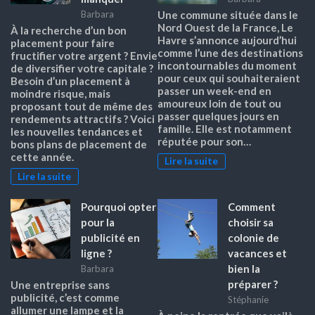
Barbara
Une commune située dans le
Nord Ouest de la France, Le
À la recherche d’un bon
Havre s’annonce aujourd’hui
placement pour faire
comme l’une des destinations
fructifier votre argent ? Envie
incontournables du moment
de diversifier votre capitale ?
pour ceux qui souhaiteraient
Besoin d’un placement à
passer un week-end en
moindre risque, mais
amoureux loin de tout ou
proposant tout de même des
passer quelques jours en
rendements attractifs ? Voici
famille. Elle est notamment
les nouvelles tendances et
réputée pour son…
bons plans de placement de
cette année.
Lire la suite
Lire la suite
Pourquoi opter
Comment
pour la
choisir sa
publicité en
colonie de
ligne ?
vacances et
bien la
Barbara
préparer ?
Une entreprise sans
publicité, c’est comme
Stéphanie
allumer une lampe et la