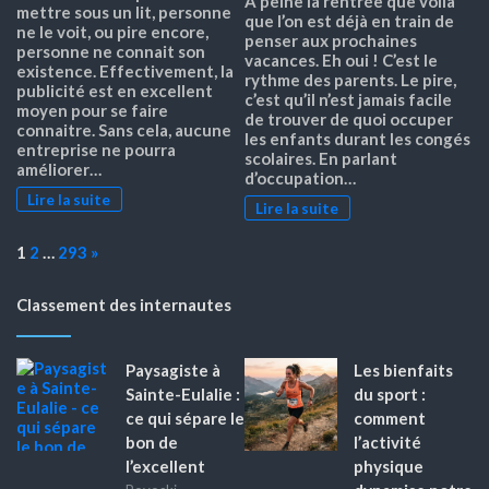
À peine la rentrée que voilà
mettre sous un lit, personne
que l’on est déjà en train de
ne le voit, ou pire encore,
penser aux prochaines
personne ne connait son
vacances. Eh oui ! C’est le
existence. Effectivement, la
rythme des parents. Le pire,
publicité est en excellent
c’est qu’il n’est jamais facile
moyen pour se faire
de trouver de quoi occuper
connaitre. Sans cela, aucune
les enfants durant les congés
entreprise ne pourra
scolaires. En parlant
améliorer…
d’occupation…
Lire la suite
Lire la suite
Page:
Next
1
2
…
293
»
Classement des internautes
Paysagiste à
Les bienfaits
Sainte-Eulalie :
du sport :
ce qui sépare le
comment
bon de
l’activité
l’excellent
physique