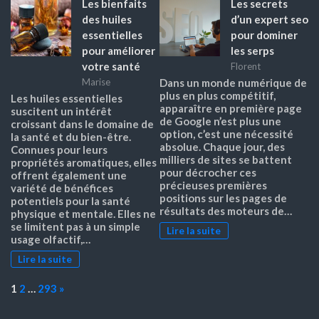
Les bienfaits
Les secrets
des huiles
d’un expert seo
essentielles
pour dominer
pour améliorer
les serps
votre santé
Florent
Marise
Dans un monde numérique de
plus en plus compétitif,
Les huiles essentielles
apparaître en première page
suscitent un intérêt
de Google n’est plus une
croissant dans le domaine de
option, c’est une nécessité
la santé et du bien-être.
absolue. Chaque jour, des
Connues pour leurs
milliers de sites se battent
propriétés aromatiques, elles
pour décrocher ces
offrent également une
précieuses premières
variété de bénéfices
positions sur les pages de
potentiels pour la santé
résultats des moteurs de…
physique et mentale. Elles ne
se limitent pas à un simple
Lire la suite
usage olfactif,…
Lire la suite
Page:
Next
1
2
…
293
»