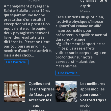
dynamise notre
Povoski
esprit
Aménagement paysager à
Sainte-Eulalie : les critères
Marise
qui séparent une bonne
Face aux défis du quotidien,
prestation d’un résultat
l’activité physique s’impose
exceptionnel À prestation
aujourd’hui comme un allié
équivalente sur le papier,
incontournable pour
deux paysagistes peuvent
préserver un équilibre mental
livrer des résultats très
durable. Pratiqué
différents. L’écart ne tient
régulièrement, le sport ne se
pas toujours au prix ni au
limite plus à ses effets
nombre d’années d’activité,
visibles sur le corps : il agit en
mais à des choix…
profondeur sur notre
cerveau, stimulant des
Lire l'article
mécanismes…
Lire l'article
Quelles sont
Les meilleures
les entreprises
applis mobiles
de Massage à
pour réussir
Arcachon les
vos road trips à
mieux
moto
équipées
Marise