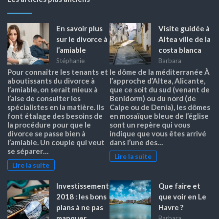
En savoir plus
Visite guidée à
sur le divorce à
Altea ville de la
l’amiable
costa blanca
Stéphanie
Barbara
Pour connaître les tenants et
le dôme de la méditerranée À
aboutissants du divorce à
l’approche d’Altea, Alicante,
l’amiable, on serait mieux à
que ce soit du sud (venant de
l’aise de consulter les
Benidorm) ou du nord (de
spécialistes en la matière. Ils
Calpe ou de Denia), les dômes
font étalage des besoins de
en mosaïque bleue de l’église
la procédure pour que le
sont un repère qui vous
divorce se passe bien à
indique que vous êtes arrivé
l’amiable. Un couple qui veut
dans l’une des…
se séparer…
Lire la suite
Lire la suite
Investissement
Que faire et
2018 : les bons
que voir en Le
plans à ne pas
Havre ?
manquer
Barbara