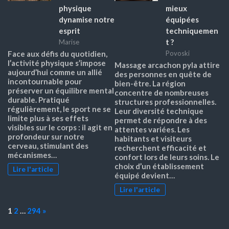
physique
mieux
dynamise notre
équipées
esprit
techniquemen
t ?
Marise
Face aux défis du quotidien,
Povoski
l’activité physique s’impose
Massage arcachon pyla attire
aujourd’hui comme un allié
des personnes en quête de
incontournable pour
bien-être. La région
préserver un équilibre mental
concentre de nombreuses
durable. Pratiqué
structures professionnelles.
régulièrement, le sport ne se
Leur diversité technique
limite plus à ses effets
permet de répondre à des
visibles sur le corps : il agit en
attentes variées. Les
profondeur sur notre
habitants et visiteurs
cerveau, stimulant des
recherchent efficacité et
mécanismes…
confort lors de leurs soins. Le
choix d’un établissement
Lire l'article
équipé devient…
Lire l'article
Page:
Next
1
2
…
294
»