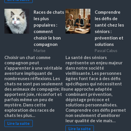
Races de chats
Comprendre
les plus
les défis de
populaires :
santé chez les
comment
séniors :
choisir le bon
prévention et
compagnon
solutions
Marise
Pascal Cabus
Choisir un chat comme
La santé des séniors
compagnon peut
représente un enjeu majeur
s’apparenter à une véritable
dans notre société
aventure impliquant de
vieillissante. Les personnes
nombreuses réflexions. Les
âgées font face à des défis
chats ne sont pas seulement
spécifiques qui nécessitent
des animaux de compagnie; ils
une approche adaptée
apportent joie, réconfort et
combinant prévention,
parfois même un peu de
dépistage précoce et
mystère. Dans cette
solutions personnalisées.
exploration des races de
Comprendre ces défis permet
chats les plus…
non seulement d’améliorer
leur qualité de vie mais…
Lire la suite
Lire la suite