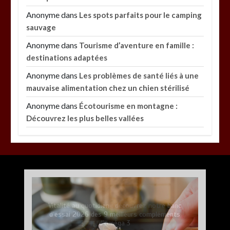
Anonyme
dans
Les spots parfaits pour le camping
sauvage
Anonyme
dans
Tourisme d’aventure en famille :
destinations adaptées
Anonyme
dans
Les problèmes de santé liés à une
mauvaise alimentation chez un chien stérilisé
Anonyme
dans
Écotourisme en montagne :
Découvrez les plus belles vallées
Paysagiste à Sainte-Eulalie : ce qui sépare le bon
de l’excellent
par
Povoski
5 août 2026
0
6 minutes
3 jours
Vitalité au quotidien : découvrez notre banc
d’essai 2026 des 9 meilleurs compléments
d’oméga 3
Les meilleures applis mobiles pour réussir vos