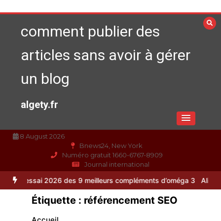
Aller
au
comment publier des
contenu
articles sans avoir à gérer
un blog
algety.fr
8 August 2026
Bnews24, New York
Numéro gratuit 1660-6767-8909
Journal international
6 des 9 meilleurs compléments d’oméga 3
Alimentation équilibrée : 
Étiquette :
référencement SEO
Accueil