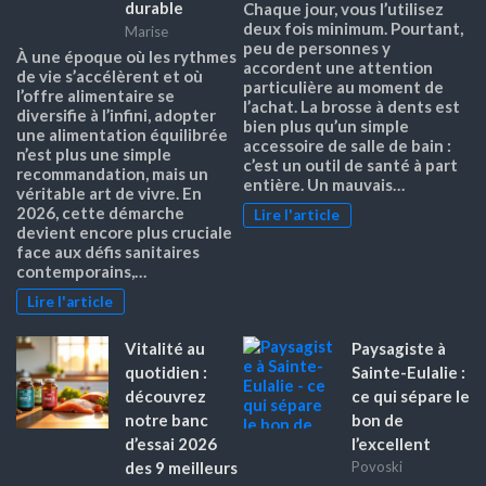
durable
Chaque jour, vous l’utilisez
deux fois minimum. Pourtant,
Marise
peu de personnes y
À une époque où les rythmes
accordent une attention
de vie s’accélèrent et où
particulière au moment de
l’offre alimentaire se
l’achat. La brosse à dents est
diversifie à l’infini, adopter
bien plus qu’un simple
une alimentation équilibrée
accessoire de salle de bain :
n’est plus une simple
c’est un outil de santé à part
recommandation, mais un
entière. Un mauvais…
véritable art de vivre. En
2026, cette démarche
Lire l'article
devient encore plus cruciale
face aux défis sanitaires
contemporains,…
Lire l'article
Vitalité au
Paysagiste à
quotidien :
Sainte-Eulalie :
découvrez
ce qui sépare le
notre banc
bon de
d’essai 2026
l’excellent
des 9 meilleurs
Povoski