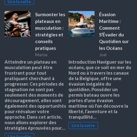
Lire la suite
Surmonter les
Évasion
plateaux en
Maritime :
musculation :
Comment
stratégies et
S’Évader du
conseils
Quotidien sur
pratiques
les Océans
Marise
Joel
Atteindre un plateau en
Introduction Naviguer sur les
musculation peut être
océans, que ce soit en mer du
frustrant pour tout
Nord ou à travers les canaux
pratiquant cherchant à
de la Belgique, offre une
progresser. Ces périodes de
évasion inégalée du
stagnation ne sont pas
quotidien. Posséder un
seulement des moments de
permis bateau ouvre les
découragement, elles sont
portes d’une évasion
également des opportunités
maritime où l’on découvre la
pour réévaluer votre
liberté, l’aventure et la
approche. Dans cet article,
tranquillité…
nous allons explorer des
Lire la suite
stratégies éprouvées pour…
Lire la suite