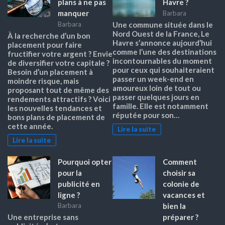
plans à ne pas
Havre ?
manquer
Barbara
Barbara
Une commune située dans le
Nord Ouest de la France, Le
À la recherche d’un bon
Havre s’annonce aujourd’hui
placement pour faire
comme l’une des destinations
fructifier votre argent ? Envie
incontournables du moment
de diversifier votre capitale ?
pour ceux qui souhaiteraient
Besoin d’un placement à
passer un week-end en
moindre risque, mais
amoureux loin de tout ou
proposant tout de même des
passer quelques jours en
rendements attractifs ? Voici
famille. Elle est notamment
les nouvelles tendances et
réputée pour son…
bons plans de placement de
cette année.
Lire la suite
Lire la suite
Pourquoi opter
Comment
pour la
choisir sa
publicité en
colonie de
ligne ?
vacances et
bien la
Barbara
préparer ?
Une entreprise sans