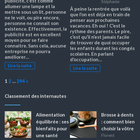
publicité, c’est comme
Stéphanie
allumer une lampe et la
À peine la rentrée que voilà
mettre sous un lit, personne
que l’on est déjà en train de
ne le voit, ou pire encore,
penser aux prochaines
personne ne connait son
vacances. Eh oui ! C’est le
existence. Effectivement, la
rythme des parents. Le pire,
publicité est en excellent
c’est qu’il n’est jamais facile
moyen pour se faire
de trouver de quoi occuper
connaitre. Sans cela, aucune
les enfants durant les congés
entreprise ne pourra
scolaires. En parlant
améliorer…
d’occupation…
Lire la suite
Lire la suite
Page:
Next
1
2
…
294
»
Classement des internautes
Alimentation
Brosse à dents
équilibrée : ses
: comment bien
bienfaits pour
choisir la vôtre
une santé
Florent