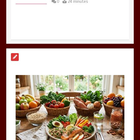
0
24 minutes
Paysagiste à Sainte-Eulalie : ce qui
sépare le bon de l’excellent
0
6 minutes
Alimentation équilibrée : ses bienfaits
pour une santé durable
0
10 minutes