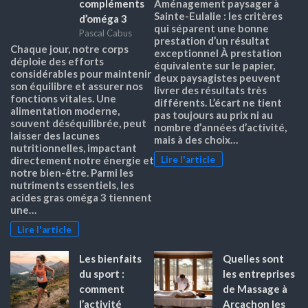
compléments
Aménagement paysager à
Sainte-Eulalie : les critères
d’oméga 3
qui séparent une bonne
Pascal Cabus
prestation d’un résultat
Chaque jour, notre corps
exceptionnel À prestation
déploie des efforts
équivalente sur le papier,
considérables pour maintenir
deux paysagistes peuvent
son équilibre et assurer nos
livrer des résultats très
fonctions vitales. Une
différents. L’écart ne tient
alimentation moderne,
pas toujours au prix ni au
souvent déséquilibrée, peut
nombre d’années d’activité,
laisser des lacunes
mais à des choix…
nutritionnelles, impactant
Lire l'article
directement notre énergie et
notre bien-être. Parmi les
nutriments essentiels, les
acides gras oméga 3 tiennent
une…
Lire l'article
Les bienfaits
Quelles sont
du sport :
les entreprises
comment
de Massage à
l’activité
Arcachon les