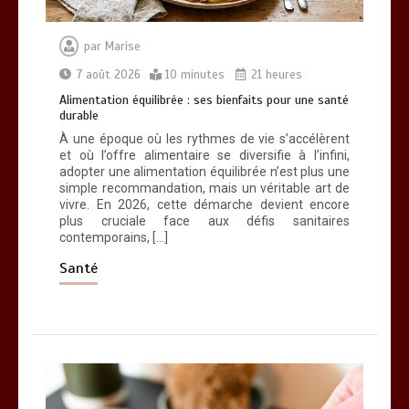
par
Marise
7 août 2026
10 minutes
21 heures
Alimentation équilibrée : ses bienfaits pour une santé
durable
Brosse à dents : comment bien choisir
À une époque où les rythmes de vie s’accélèrent
la vôtre
et où l’offre alimentaire se diversifie à l’infini,
0
8 minutes
adopter une alimentation équilibrée n’est plus une
simple recommandation, mais un véritable art de
vivre. En 2026, cette démarche devient encore
plus cruciale face aux défis sanitaires
contemporains, […]
Santé