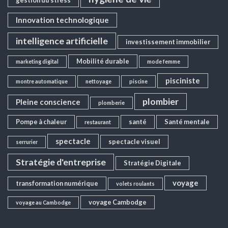
Innovation technologique
intelligence artificielle
investissement immobilier
Mobilité durable
marketing digital
mode femme
pisciniste
montre automatique
nettoyage
piscine
plombier
Pleine conscience
plomberie
Pompe à chaleur
santé
Santé mentale
restaurant
spectacle
spectacle visuel
serrurier
Stratégie d'entreprise
Stratégie Digitale
voyage
transformation numérique
volets roulants
voyage Cambodge
voyage au Cambodge