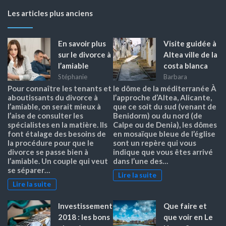
Les articles plus anciens
En savoir plus
Visite guidée à
sur le divorce à
Altea ville de la
l’amiable
costa blanca
Stéphanie
Barbara
Pour connaître les tenants et
le dôme de la méditerranée À
aboutissants du divorce à
l’approche d’Altea, Alicante,
l’amiable, on serait mieux à
que ce soit du sud (venant de
l’aise de consulter les
Benidorm) ou du nord (de
spécialistes en la matière. Ils
Calpe ou de Denia), les dômes
font étalage des besoins de
en mosaïque bleue de l’église
la procédure pour que le
sont un repère qui vous
divorce se passe bien à
indique que vous êtes arrivé
l’amiable. Un couple qui veut
dans l’une des…
se séparer…
Lire la suite
Lire la suite
Investissement
Que faire et
2018 : les bons
que voir en Le