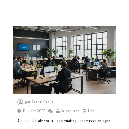
compléments d’oméga 3
0
24 minutes
Paysagiste à Sainte-Eulalie : ce qui
sépare le bon de l’excellent
0
6 minutes
par
Pascal Cabus
11 juillet 2025
14 minutes
1 an
Alimentation équilibrée : ses bienfaits
Agence digitale : votre partenaire pour réussir en ligne
pour une santé durable