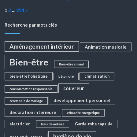
Page:
Next
1
2
…
294
»
Recherche par mots clés
Aménagement intérieur
Animation musicale
Bien-être
Bien-être animal
bien-être holistique
climatisation
béton ciré
couvreur
consommation responsable
developpement personnel
cérémonie de mariage
décoration intérieure
efficacité énergétique
electricien
Garde-robe capsule
frais de notaire
hygiène de vie
gestion du stress