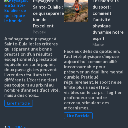
Paysagiste à
Les bienfaits
Sainte-Eulalie :
du sport :
ce qui sépare le
comment
bon de
l’activité
l’excellent
physique
dynamise notre
Povoski
esprit
Aménagement paysager à
Sainte-Eulalie : les critères
Marise
qui séparent une bonne
Face aux défis du quotidien,
prestation d’un résultat
l’activité physique s’impose
exceptionnel À prestation
aujourd’hui comme un allié
équivalente sur le papier,
incontournable pour
deux paysagistes peuvent
préserver un équilibre mental
livrer des résultats très
durable. Pratiqué
différents. L’écart ne tient
régulièrement, le sport ne se
pas toujours au prix ni au
limite plus à ses effets
nombre d’années d’activité,
visibles sur le corps : il agit en
mais à des choix…
profondeur sur notre
cerveau, stimulant des
Lire l'article
mécanismes…
Lire l'article
Page:
Next
1
2
…
294
»