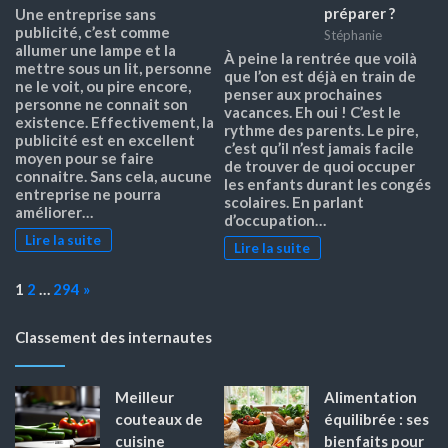
préparer ?
Une entreprise sans
publicité, c’est comme
Stéphanie
allumer une lampe et la
À peine la rentrée que voilà
mettre sous un lit, personne
que l’on est déjà en train de
ne le voit, ou pire encore,
penser aux prochaines
personne ne connait son
vacances. Eh oui ! C’est le
existence. Effectivement, la
rythme des parents. Le pire,
publicité est en excellent
c’est qu’il n’est jamais facile
moyen pour se faire
de trouver de quoi occuper
connaitre. Sans cela, aucune
les enfants durant les congés
entreprise ne pourra
scolaires. En parlant
améliorer…
d’occupation…
Lire la suite
Lire la suite
Page:
Next
1
2
…
294
»
Classement des internautes
Meilleur
Alimentation
couteaux de
équilibrée : ses
cuisine
bienfaits pour