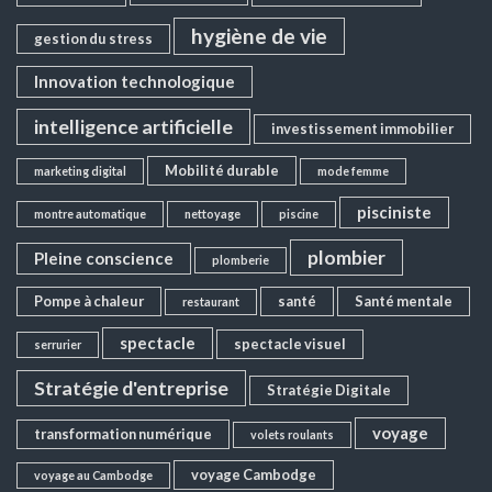
hygiène de vie
gestion du stress
Innovation technologique
intelligence artificielle
investissement immobilier
Mobilité durable
marketing digital
mode femme
pisciniste
montre automatique
nettoyage
piscine
plombier
Pleine conscience
plomberie
Pompe à chaleur
santé
Santé mentale
restaurant
spectacle
spectacle visuel
serrurier
Stratégie d'entreprise
Stratégie Digitale
voyage
transformation numérique
volets roulants
voyage Cambodge
voyage au Cambodge