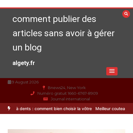
Aller
au
comment publier des
contenu
articles sans avoir à gérer
un blog
algety.fr
9 August 2026
Bnews24, New York
Numéro gratuit 1660-6767-8909
Journal international
s : comment bien choisir la vôtre
Meilleur couteaux de cuisine prof