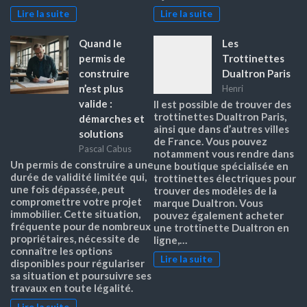
Lire la suite
Lire la suite
Quand le
Les
permis de
Trottinettes
construire
Dualtron Paris
n’est plus
Henri
valide :
Il est possible de trouver des
trottinettes Dualtron Paris,
démarches et
ainsi que dans d’autres villes
solutions
de France. Vous pouvez
Pascal Cabus
notamment vous rendre dans
Un permis de construire a une
une boutique spécialisée en
durée de validité limitée qui,
trottinettes électriques pour
une fois dépassée, peut
trouver des modèles de la
compromettre votre projet
marque Dualtron. Vous
immobilier. Cette situation,
pouvez également acheter
fréquente pour de nombreux
une trottinette Dualtron en
propriétaires, nécessite de
ligne,…
connaître les options
Lire la suite
disponibles pour régulariser
sa situation et poursuivre ses
travaux en toute légalité.
Lire la suite