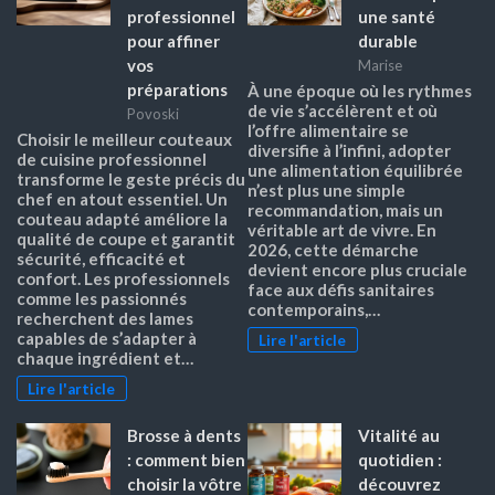
professionnel
une santé
pour affiner
durable
vos
Marise
préparations
À une époque où les rythmes
de vie s’accélèrent et où
Povoski
l’offre alimentaire se
Choisir le meilleur couteaux
diversifie à l’infini, adopter
de cuisine professionnel
une alimentation équilibrée
transforme le geste précis du
n’est plus une simple
chef en atout essentiel. Un
recommandation, mais un
couteau adapté améliore la
véritable art de vivre. En
qualité de coupe et garantit
2026, cette démarche
sécurité, efficacité et
devient encore plus cruciale
confort. Les professionnels
face aux défis sanitaires
comme les passionnés
contemporains,…
recherchent des lames
capables de s’adapter à
Lire l'article
chaque ingrédient et…
Lire l'article
Brosse à dents
Vitalité au
: comment bien
quotidien :
choisir la vôtre
découvrez