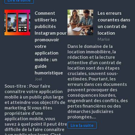
Comment
Les erreurs
utiliser les
courantes dans
publicités
un contrat de
Instagram pour
location
promouvoir
Marise
votre
Dans le domaine de la
location immobilière, la
application
rédaction et la lecture
mobile : un
attentive d’un contrat de
guide
location sont des étapes
humoristique
cruciales, souvent sous-
estimées. Pourtant, les
Joel
erreurs dans ces documents
Sous-titre : Pour faire
peuvent provoquer des
connaître votre application
conséquences lourdes,
mobile à un public plus large
engendrant des conflits, des
et atteindre vos objectifs de
pertes financières ou des
marketing Si vous êtes
démarches judiciaires
propriétaire d’une
prolongées.…
application mobile, vous
savez à quel point il peut être
Lire la suite
difficile de la faire connaître
à un public plus large. C’est…