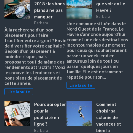
2018 : les bons
que voir en Le
plans à ne pas
Havre ?
manquer
Barbara
Barbara
Une commune située dans le
Nord Ouest de la France, Le
À la recherche d’un bon
Havre s’annonce aujourd’hui
placement pour faire
comme l’une des destinations
fructifier votre argent ? Envie
incontournables du moment
de diversifier votre capitale ?
pour ceux qui souhaiteraient
Besoin d’un placement à
passer un week-end en
moindre risque, mais
amoureux loin de tout ou
proposant tout de même des
passer quelques jours en
rendements attractifs ? Voici
famille. Elle est notamment
les nouvelles tendances et
réputée pour son…
bons plans de placement de
cette année.
Lire la suite
Lire la suite
Pourquoi opter
Comment
pour la
choisir sa
publicité en
colonie de
ligne ?
vacances et
bien la
Barbara