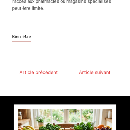
l’accès aux pharmacies ou magasins spécialisés
peut être limité.
Bien être
Article précédent
Article suivant
Paysagiste à Sainte-Eulalie : ce qui sépare le bon
de l’excellent
par
Povoski
5 août 2026
6 minutes
4 jours
Vitalité au quotidien : découvrez notre banc
d’essai 2026 des 9 meilleurs compléments