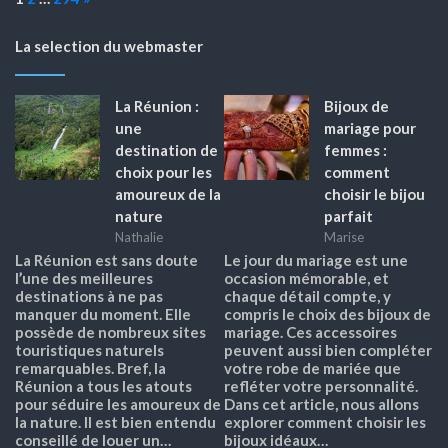
La selection du webmaster
La Réunion :
Bijoux de
une
mariage pour
destination de
femmes :
choix pour les
comment
amoureux de la
choisir le bijou
nature
parfait
Nathalie
Marise
La Réunion est sans doute
Le jour du mariage est une
l’une des meilleures
occasion mémorable, et
destinations à ne pas
chaque détail compte, y
manquer du moment. Elle
compris le choix des bijoux de
possède de nombreux sites
mariage. Ces accessoires
touristiques naturels
peuvent aussi bien compléter
remarquables. Bref, la
votre robe de mariée que
Réunion a tous les atouts
refléter votre personnalité.
pour séduire les amoureux de
Dans cet article, nous allons
la nature. Il est bien entendu
explorer comment choisir les
conseillé de louer un…
bijoux idéaux…