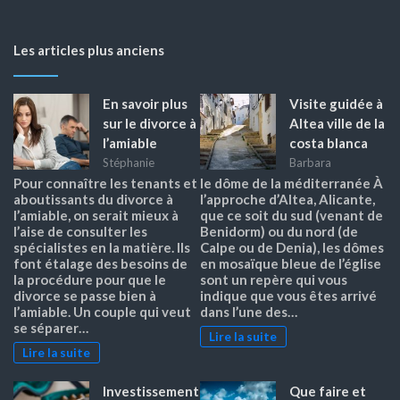
Les articles plus anciens
En savoir plus
Visite guidée à
sur le divorce à
Altea ville de la
l’amiable
costa blanca
Stéphanie
Barbara
Pour connaître les tenants et
le dôme de la méditerranée À
aboutissants du divorce à
l’approche d’Altea, Alicante,
l’amiable, on serait mieux à
que ce soit du sud (venant de
l’aise de consulter les
Benidorm) ou du nord (de
spécialistes en la matière. Ils
Calpe ou de Denia), les dômes
font étalage des besoins de
en mosaïque bleue de l’église
la procédure pour que le
sont un repère qui vous
divorce se passe bien à
indique que vous êtes arrivé
l’amiable. Un couple qui veut
dans l’une des…
se séparer…
Lire la suite
Lire la suite
Investissement
Que faire et