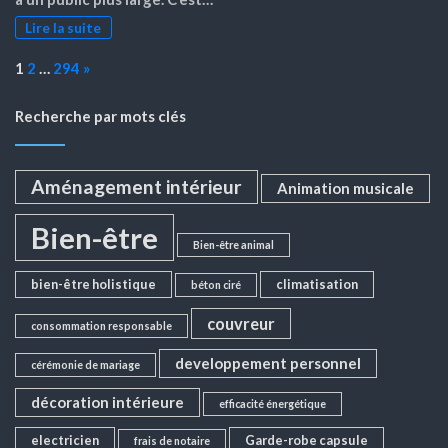
Lire la suite
Page:
Next
1
2
…
294
»
Recherche par mots clés
Aménagement intérieur
Animation musicale
Bien-être
Bien-être animal
bien-être holistique
climatisation
béton ciré
couvreur
consommation responsable
developpement personnel
cérémonie de mariage
décoration intérieure
efficacité énergétique
electricien
Garde-robe capsule
frais de notaire