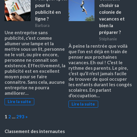
pour la
choisir sa
publicité en
colonie de
ligne ?
vacances et
bien la
Barbara
préparer ?
Une entreprise sans
publicité, c’est comme
Stéphanie
allumer une lampe et la
À peine la rentrée que voilà
mettre sous un lit, personne
que l’on est déjà en train de
ne le voit, ou pire encore,
penser aux prochaines
personne ne connait son
vacances. Eh oui ! C’est le
existence. Effectivement, la
rythme des parents. Le pire,
publicité est en excellent
c’est qu’il n’est jamais facile
moyen pour se faire
de trouver de quoi occuper
connaitre. Sans cela, aucune
les enfants durant les congés
entreprise ne pourra
scolaires. En parlant
améliorer…
d’occupation…
Lire la suite
Lire la suite
Page:
Next
1
2
…
293
»
Classement des internautes