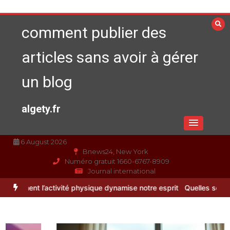
Aller
au
comment publier des
contenu
articles sans avoir à gérer
un blog
algety.fr
6 August 2026
Bnews24, New York
Numéro gratuit 1660-6767-8909
Journal international
are le bon de l’excellent
Les bienfaits du sport : comment l’activit