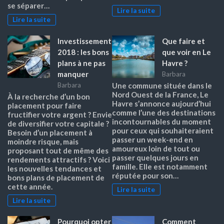
se séparer…
Lire la suite
Lire la suite
Investissement
Que faire et
2018 : les bons
que voir en Le
plans à ne pas
Havre ?
manquer
Barbara
Barbara
Une commune située dans le
Nord Ouest de la France, Le
À la recherche d’un bon
Havre s’annonce aujourd’hui
placement pour faire
comme l’une des destinations
fructifier votre argent ? Envie
incontournables du moment
de diversifier votre capitale ?
pour ceux qui souhaiteraient
Besoin d’un placement à
passer un week-end en
moindre risque, mais
amoureux loin de tout ou
proposant tout de même des
passer quelques jours en
rendements attractifs ? Voici
famille. Elle est notamment
les nouvelles tendances et
réputée pour son…
bons plans de placement de
cette année.
Lire la suite
Lire la suite
Pourquoi opter
Comment