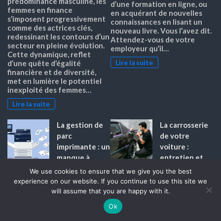
prédominance masculine, les
d’une formation en ligne, ou
femmes en finance
en acquérant de nouvelles
s’imposent progressivement
connaissances en lisant un
comme des actrices clés,
nouveau livre. Vous l’avez dit.
redessinant les contours d’un
Attendez-vous de votre
secteur en pleine évolution.
employeur qu’il…
Cette dynamique, reflet
Lire la suite
d’une quête d’égalité
financière et de diversité,
met en lumière le potentiel
inexploité des femmes…
Lire la suite
La gestion de
La carrosserie
parc
de votre
imprimante : un
voiture :
manque à
entretien et
gagner pour les
réparation
We use cookies to ensure that we give you the best
entreprises ?
Marise
experience on our website. If you continue to use this site we
Joel
Prendre soin de la carrosserie
will assume that you are happy with it.
de son véhicule ne se limite
La gestion des impressions et
Ok
plus à un simple lavage de
du parc des imprimantes est
surface. En 2025, les
la tendance pour les