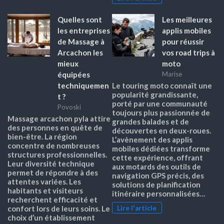
Quelles sont
Les meilleures
les entreprises
applis mobiles
de Massage à
pour réussir
Arcachon les
vos road trips à
mieux
moto
équipées
Marise
techniquemen
Le touring moto connaît une
popularité grandissante,
t ?
porté par une communauté
Povoski
toujours plus passionnée de
Massage arcachon pyla attire
grandes balades et de
des personnes en quête de
découvertes en deux-roues.
bien-être. La région
L’avènement des applis
concentre de nombreuses
mobiles dédiées transforme
structures professionnelles.
cette expérience, offrant
Leur diversité technique
aux motards des outils de
permet de répondre à des
navigation GPS précis, des
attentes variées. Les
solutions de planification
habitants et visiteurs
itinéraire personnalisées…
recherchent efficacité et
Lire l'article
confort lors de leurs soins. Le
choix d’un établissement