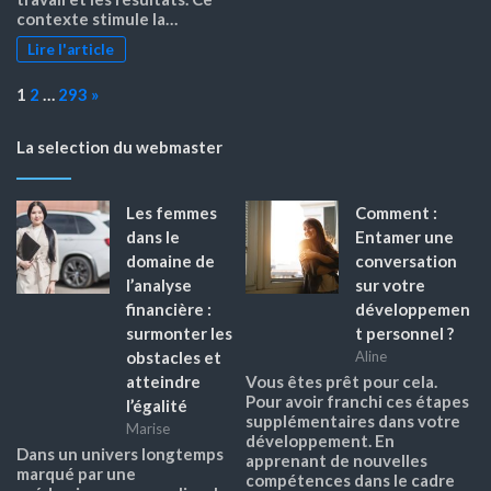
contexte stimule la…
Lire l'article
Page:
Next
1
2
…
293
»
La selection du webmaster
Les femmes
Comment :
dans le
Entamer une
domaine de
conversation
l’analyse
sur votre
financière :
développemen
surmonter les
t personnel ?
obstacles et
Aline
atteindre
Vous êtes prêt pour cela.
Pour avoir franchi ces étapes
l’égalité
supplémentaires dans votre
Marise
développement. En
Dans un univers longtemps
apprenant de nouvelles
marqué par une
compétences dans le cadre