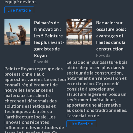
équipé devient…
Lire l'article
Palmarès de
Bac acier sur
l’innovation :
ossature bois :
les 5 Peinture
avantages et
les plus avant-
limites dans la
gardistes de
construction
Royan
Povoski
Povoski
Le bac acier sur ossature bois
attire de plus en plus dans le
Peintre Royan regroupe des
secteur de la construction,
professionnels aux
notamment en rénovation et
approches variées. Le secteur
en extension. Ce procédé
connaît régulièrement de
consiste à associer une
nouvelles tendances et
structure légère en bois à un
matériaux. Les clients
revêtement métallique,
cherchent désormais des
apportant une alternative
solutions esthétiques et
aux solutions traditionnelles.
techniques adaptées à
L’association de…
l’architecture locale. Les
innovations récentes
Lire l'article
influencent les méthodes de
travail et les résultats. Ce