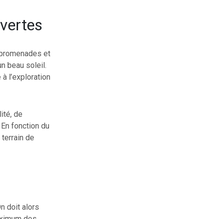
uvertes
s promenades et
un beau soleil.
à l’exploration
ité, de
 En fonction du
 terrain de
n doit alors
maximum des