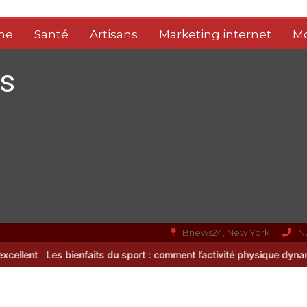
me
Santé
Artisans
Marketing internet
M
s
Bnews24, New York
N
du sport : comment l’activité physique dynamise notre esprit
Vitali