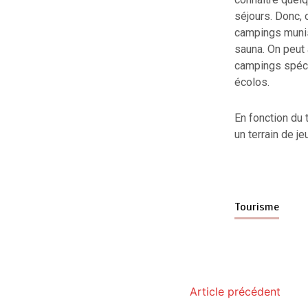
séjours. Donc, o
campings munis 
sauna. On peut
campings spéci
écolos.
En fonction du t
un terrain de j
Tourisme
Article précédent