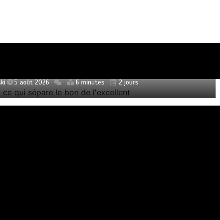
ulalie : ce qui sépare le bon de l’excellent
ki
5 août 2026
6 minutes
2 jours