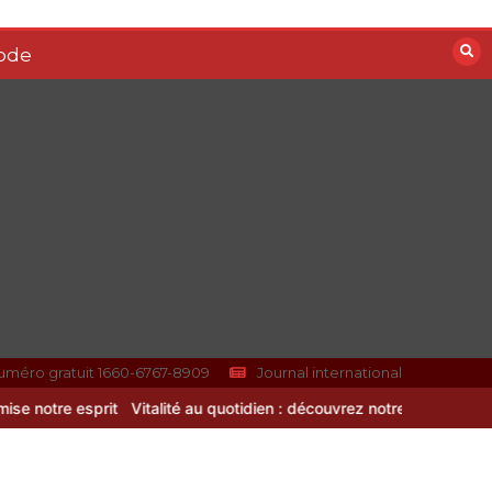
ode
uméro gratuit 1660-6767-8909
Journal international
té au quotidien : découvrez notre banc d’essai 2026 des 9 meilleur