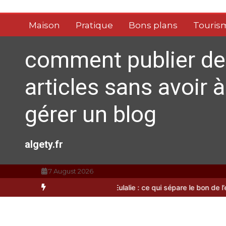
Aller
au
Maison
Pratique
Bons plans
Touris
contenu
comment publier de
articles sans avoir à
gérer un blog
algety.fr
7 August 2026
à Sainte-Eulalie : ce qui sépare le bon de l’excellent
Les bienfaits 