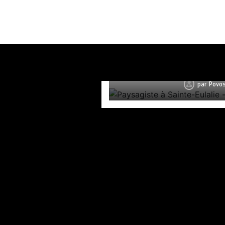
Paysagiste à Sainte-E
par
Povos