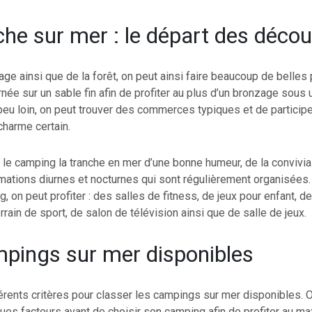
che sur mer : le départ des déco
age ainsi que de la forêt, on peut ainsi faire beaucoup de belle
urnée sur un sable fin afin de profiter au plus d’un bronzage sous 
eu loin, on peut trouver des commerces typiques et de participe 
charme certain.
 le camping la tranche en mer d’une bonne humeur, de la convivial
mations diurnes et nocturnes qui sont régulièrement organisées.
, on peut profiter : des salles de fitness, de jeux pour enfant, de
rrain de sport, de salon de télévision ainsi que de salle de jeux.
pings sur mer disponibles
ifférents critères pour classer les campings sur mer disponibles. O
ques facteurs avant de choisir son camping afin de profiter au 