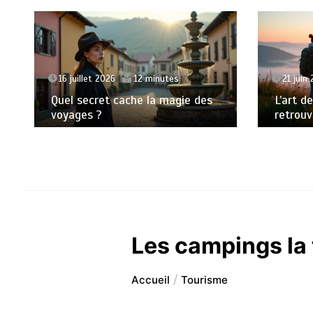
16 juillet 2026
12 minutes
21 juin
Quel secret cache la magie des
L’art d
voyages ?
retrouv
Les campings la 
Accueil
Tourisme