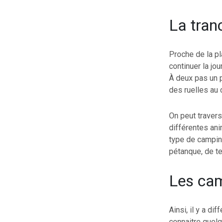
La tran
Proche de la pl
continuer la jo
À deux pas un p
des ruelles au 
On peut travers
différentes ani
type de camping
pétanque, de te
Les cam
Ainsi, il y a d
connaitre quel