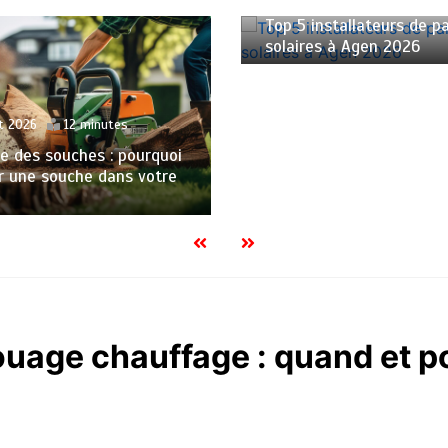
Top 5 installateurs de 
solaires à Agen 2026
et 2026
12 minutes
 des souches : pourquoi
r une souche dans votre
uage chauffage : quand et p