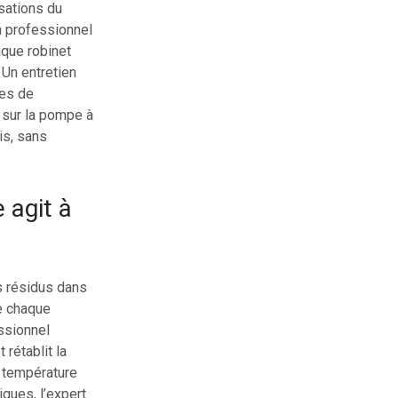
isations du
Un professionnel
aque robinet
 Un entretien
mes de
 sur la pompe à
is, sans
agit à
s résidus dans
ie chaque
essionnel
 rétablit la
a température
iques, l’expert