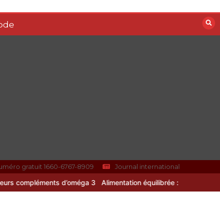
ode
uméro gratuit 1660-6767-8909
Journal international
d’oméga 3
Alimentation équilibrée : ses bienfaits pour une santé dur