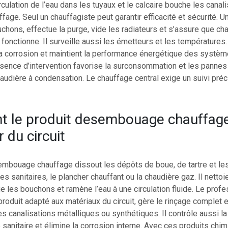
irculation de l’eau dans les tuyaux et le calcaire bouche les canal
fage. Seul un chauffagiste peut garantir efficacité et sécurité. 
chons, effectue la purge, vide les radiateurs et s’assure que ch
fonctionne. Il surveille aussi les émetteurs et les températures.
 la corrosion et maintient la performance énergétique des systè
bsence d’intervention favorise la surconsommation et les pannes
haudière à condensation. Le chauffage central exige un suivi préc
 le produit desembouage chauffage 
r du circuit
embouage chauffage dissout les dépôts de boue, de tartre et le
les sanitaires, le plancher chauffant ou la chaudière gaz. Il netto
e les bouchons et ramène l’eau à une circulation fluide. Le prof
produit adapté aux matériaux du circuit, gère le rinçage complet et
 canalisations métalliques ou synthétiques. Il contrôle aussi l
 sanitaire et élimine la corrosion interne. Avec ces produits chim