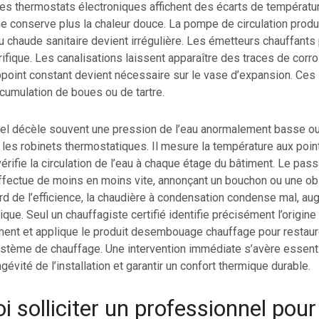
es thermostats électroniques affichent des écarts de températu
e conserve plus la chaleur douce. La pompe de circulation produ
au chaude sanitaire devient irrégulière. Les émetteurs chauffants
ifique. Les canalisations laissent apparaître des traces de corr
point constant devient nécessaire sur le vase d’expansion. Ces 
cumulation de boues ou de tartre.
el décèle souvent une pression de l’eau anormalement basse ou
 les robinets thermostatiques. Il mesure la température aux poin
vérifie la circulation de l’eau à chaque étage du bâtiment. Le pass
ffectue de moins en moins vite, annonçant un bouchon ou une obs
d de l’efficience, la chaudière à condensation condense mal, au
ique. Seul un chauffagiste certifié identifie précisément l’origine
ent et applique le produit desembouage chauffage pour restaur
système de chauffage. Une intervention immédiate s’avère essent
gévité de l’installation et garantir un confort thermique durable.
i solliciter un professionnel pour