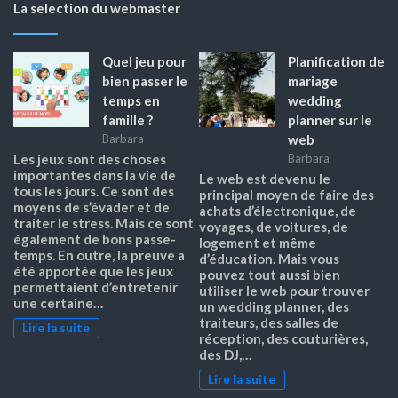
La selection du webmaster
Quel jeu pour
Planification de
bien passer le
mariage
temps en
wedding
famille ?
planner sur le
web
Barbara
Les jeux sont des choses
Barbara
importantes dans la vie de
Le web est devenu le
tous les jours. Ce sont des
principal moyen de faire des
moyens de s’évader et de
achats d’électronique, de
traiter le stress. Mais ce sont
voyages, de voitures, de
également de bons passe-
logement et même
temps. En outre, la preuve a
d’éducation. Mais vous
été apportée que les jeux
pouvez tout aussi bien
permettaient d’entretenir
utiliser le web pour trouver
une certaine…
un wedding planner, des
traiteurs, des salles de
Lire la suite
réception, des couturières,
des DJ,…
Lire la suite