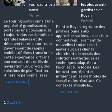
vos road trips à
les plus avant-
moto
gardistes de
Royan
Marise
Le touring moto connaît une
Povoski
popularité grandissante,
Peintre Royan regroupe des
porté par une communauté
professionnels aux
toujours plus passionnée de
approches variées. Le secteur
grandes balades et de
connaît régulièrement de
découvertes en deux-roues.
nouvelles tendances et
L’avènement des applis
matériaux. Les clients
mobiles dédiées transforme
cherchent désormais des
cette expérience, offrant
solutions esthétiques et
aux motards des outils de
techniques adaptées à
navigation GPS précis, des
l’architecture locale. Les
solutions de planification
innovations récentes
itinéraire personnalisées…
influencent les méthodes de
travail et les résultats. Ce
Lire l'article
contexte stimule la…
Lire l'article
Page:
Next
1
2
…
294
»