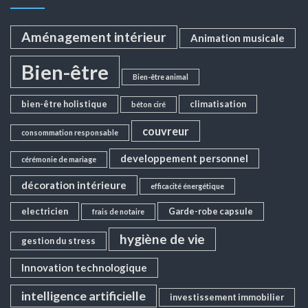
Aménagement intérieur
Animation musicale
Bien-être
Bien-être animal
bien-être holistique
climatisation
béton ciré
couvreur
consommation responsable
developpement personnel
cérémonie de mariage
décoration intérieure
efficacité énergétique
electricien
Garde-robe capsule
frais de notaire
hygiène de vie
gestion du stress
Innovation technologique
intelligence artificielle
investissement immobilier