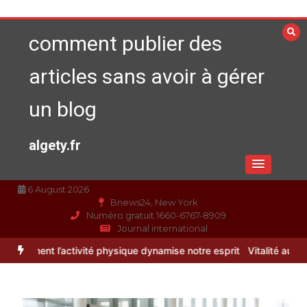
Aller
au
comment publier des
contenu
articles sans avoir à gérer
un blog
algety.fr
6 August 2026
Bnews24, New York
Numéro gratuit 1660-6767-8909
Journal international
ité physique dynamise notre esprit
Vitalité au quotidien : découvr