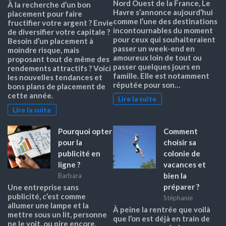
Nord Ouest de la France, Le
À la recherche d’un bon
Havre s’annonce aujourd’hui
placement pour faire
comme l’une des destinations
fructifier votre argent ? Envie
incontournables du moment
de diversifier votre capitale ?
pour ceux qui souhaiteraient
Besoin d’un placement à
passer un week-end en
moindre risque, mais
amoureux loin de tout ou
proposant tout de même des
passer quelques jours en
rendements attractifs ? Voici
famille. Elle est notamment
les nouvelles tendances et
réputée pour son…
bons plans de placement de
cette année.
Lire la suite
Lire la suite
Pourquoi opter
Comment
pour la
choisir sa
publicité en
colonie de
ligne ?
vacances et
bien la
Barbara
préparer ?
Une entreprise sans
publicité, c’est comme
Stéphanie
allumer une lampe et la
À peine la rentrée que voilà
mettre sous un lit, personne
que l’on est déjà en train de
ne le voit, ou pire encore,