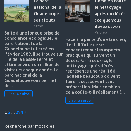
Le parc
Combien coûte
national de la
le nettoyage
Guadeloupe :
après un décès
ses atouts
: ce que vous
devez savoir
cathy
Suite à une longue prise de
Povoski
conscience écologique, le
Face à la perte d’un être cher,
parc National de la
il est difficile de se
Guadeloupe fut créé en
concentrer sur les aspects
février 1989. Il se trouve sur
pratiques qui suivent un
l’île de la Basse-Terre et
décès. Parmi ceux-ci, le
attire environ un million de
nettoyage après décès
visiteurs chaque année. Le
représente une réalité à
parc national de la
laquelle beaucoup doivent
Guadeloupe vous permet
faire face, souvent sans
de…
préparation. Mais combien
cela coûte-t-il réellement ?…
Lire la suite
Lire la suite
Page:
Next
1
2
…
294
»
Recherche par mots clés