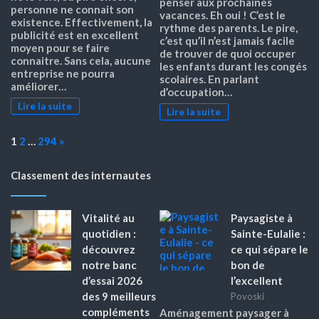
penser aux prochaines
personne ne connait son
vacances. Eh oui ! C’est le
existence. Effectivement, la
rythme des parents. Le pire,
publicité est en excellent
c’est qu’il n’est jamais facile
moyen pour se faire
de trouver de quoi occuper
connaitre. Sans cela, aucune
les enfants durant les congés
entreprise ne pourra
scolaires. En parlant
améliorer…
d’occupation…
Lire la suite
Lire la suite
Page:
Next
1
2
…
294
»
Classement des internautes
Vitalité au
Paysagiste à
quotidien :
Sainte-Eulalie :
découvrez
ce qui sépare le
notre banc
bon de
d’essai 2026
l’excellent
des 9 meilleurs
Povoski
compléments
Aménagement paysager à