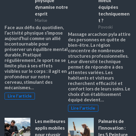
physique
mieux
dynamise notre
équipées
esprit
techniquemen
t ?
Marise
Face aux défis du quotidien,
Povoski
l’activité physique s’impose
Massage arcachon pyla attire
aujourd’hui comme un allié
des personnes en quête de
incontournable pour
bien-être. La région
préserver un équilibre mental
concentre de nombreuses
durable. Pratiqué
structures professionnelles.
régulièrement, le sport ne se
Leur diversité technique
limite plus à ses effets
permet de répondre à des
visibles sur le corps : il agit en
attentes variées. Les
profondeur sur notre
habitants et visiteurs
cerveau, stimulant des
recherchent efficacité et
mécanismes…
confort lors de leurs soins. Le
choix d’un établissement
Lire l'article
équipé devient…
Lire l'article
Les meilleures
Palmarès de
applis mobiles
l’innovation :
pour réussir
les 5 Peinture