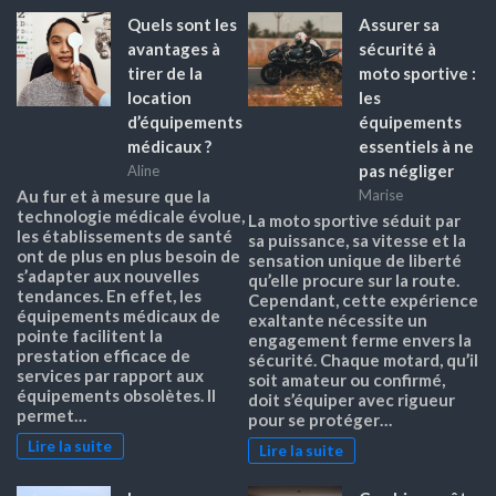
Quels sont les
Assurer sa
avantages à
sécurité à
tirer de la
moto sportive :
location
les
d’équipements
équipements
médicaux ?
essentiels à ne
pas négliger
Aline
Au fur et à mesure que la
Marise
technologie médicale évolue,
La moto sportive séduit par
les établissements de santé
sa puissance, sa vitesse et la
ont de plus en plus besoin de
sensation unique de liberté
s’adapter aux nouvelles
qu’elle procure sur la route.
tendances. En effet, les
Cependant, cette expérience
équipements médicaux de
exaltante nécessite un
pointe facilitent la
engagement ferme envers la
prestation efficace de
sécurité. Chaque motard, qu’il
services par rapport aux
soit amateur ou confirmé,
équipements obsolètes. Il
doit s’équiper avec rigueur
permet…
pour se protéger…
Lire la suite
Lire la suite