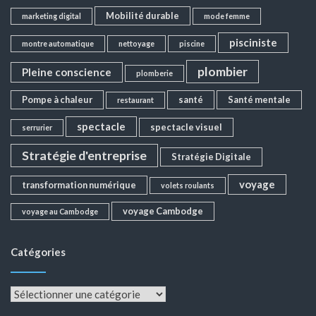
Mobilité durable
marketing digital
mode femme
pisciniste
montre automatique
nettoyage
piscine
plombier
Pleine conscience
plomberie
Pompe à chaleur
santé
Santé mentale
restaurant
spectacle
spectacle visuel
serrurier
Stratégie d'entreprise
Stratégie Digitale
voyage
transformation numérique
volets roulants
voyage Cambodge
voyage au Cambodge
Catégories
Catégories