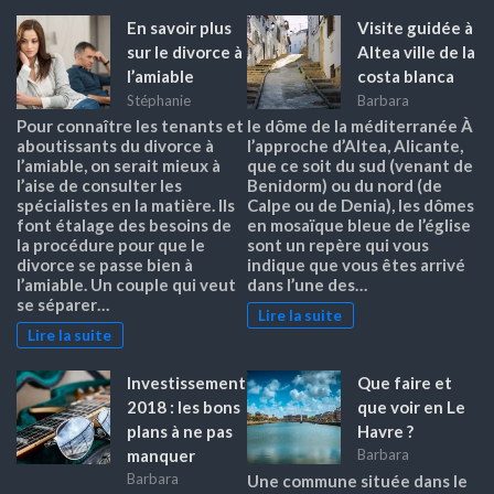
En savoir plus
Visite guidée à
sur le divorce à
Altea ville de la
l’amiable
costa blanca
Stéphanie
Barbara
Pour connaître les tenants et
le dôme de la méditerranée À
aboutissants du divorce à
l’approche d’Altea, Alicante,
l’amiable, on serait mieux à
que ce soit du sud (venant de
l’aise de consulter les
Benidorm) ou du nord (de
spécialistes en la matière. Ils
Calpe ou de Denia), les dômes
font étalage des besoins de
en mosaïque bleue de l’église
la procédure pour que le
sont un repère qui vous
divorce se passe bien à
indique que vous êtes arrivé
l’amiable. Un couple qui veut
dans l’une des…
se séparer…
Lire la suite
Lire la suite
Investissement
Que faire et
2018 : les bons
que voir en Le
plans à ne pas
Havre ?
manquer
Barbara
Barbara
Une commune située dans le