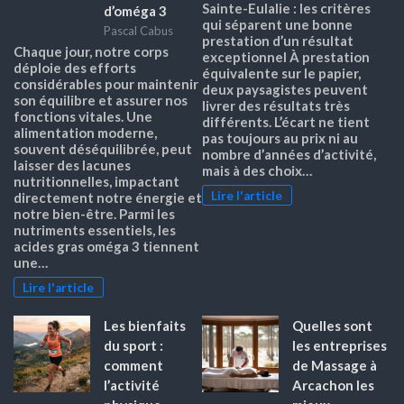
Sainte-Eulalie : les critères
d’oméga 3
qui séparent une bonne
Pascal Cabus
prestation d’un résultat
Chaque jour, notre corps
exceptionnel À prestation
déploie des efforts
équivalente sur le papier,
considérables pour maintenir
deux paysagistes peuvent
son équilibre et assurer nos
livrer des résultats très
fonctions vitales. Une
différents. L’écart ne tient
alimentation moderne,
pas toujours au prix ni au
souvent déséquilibrée, peut
nombre d’années d’activité,
laisser des lacunes
mais à des choix…
nutritionnelles, impactant
Lire l'article
directement notre énergie et
notre bien-être. Parmi les
nutriments essentiels, les
acides gras oméga 3 tiennent
une…
Lire l'article
Les bienfaits
Quelles sont
du sport :
les entreprises
comment
de Massage à
l’activité
Arcachon les