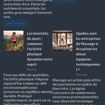
notre bien-être. Parmi les
nutriments essentiels, les
acides gras oméga 3 tiennent
une…
Lire l'article
Les bienfaits
Quelles sont
du sport :
les entreprises
comment
de Massage à
l’activité
Arcachon les
physique
mieux
dynamise notre
équipées
esprit
techniquemen
t ?
Marise
Face aux défis du quotidien,
Povoski
l’activité physique s’impose
Massage arcachon pyla attire
aujourd’hui comme un allié
des personnes en quête de
incontournable pour
bien-être. La région
préserver un équilibre mental
concentre de nombreuses
durable. Pratiqué
structures professionnelles.
régulièrement, le sport ne se
Leur diversité technique
limite plus à ses effets