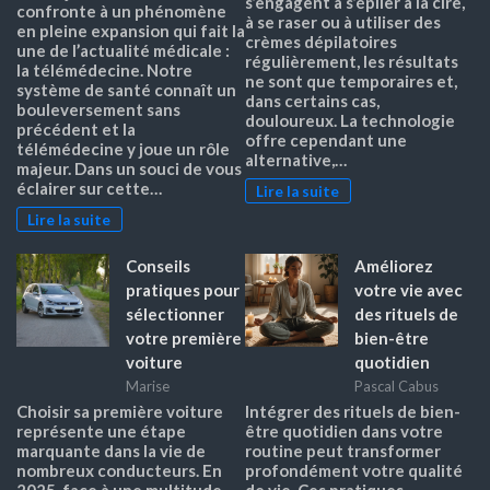
s’engagent à s’épiler à la cire,
confronte à un phénomène
à se raser ou à utiliser des
en pleine expansion qui fait la
crèmes dépilatoires
une de l’actualité médicale :
régulièrement, les résultats
la télémédecine. Notre
ne sont que temporaires et,
système de santé connaît un
dans certains cas,
bouleversement sans
douloureux. La technologie
précédent et la
offre cependant une
télémédecine y joue un rôle
alternative,…
majeur. Dans un souci de vous
éclairer sur cette…
Lire la suite
Lire la suite
Conseils
Améliorez
pratiques pour
votre vie avec
sélectionner
des rituels de
votre première
bien-être
voiture
quotidien
Marise
Pascal Cabus
Choisir sa première voiture
Intégrer des rituels de bien-
représente une étape
être quotidien dans votre
marquante dans la vie de
routine peut transformer
nombreux conducteurs. En
profondément votre qualité
2025, face à une multitude
de vie. Ces pratiques