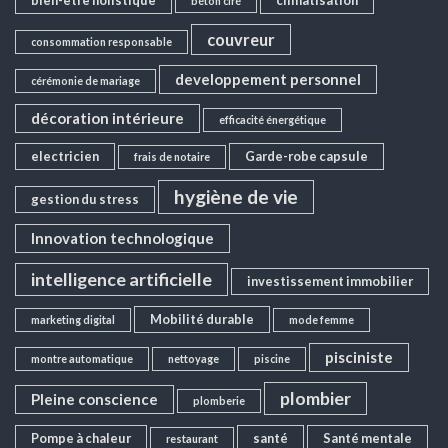
bien-être holistique
climatisation
béton ciré
couvreur
consommation responsable
developpement personnel
cérémonie de mariage
décoration intérieure
efficacité énergétique
electricien
Garde-robe capsule
frais de notaire
hygiène de vie
gestion du stress
Innovation technologique
intelligence artificielle
investissement immobilier
Mobilité durable
marketing digital
mode femme
pisciniste
montre automatique
nettoyage
piscine
plombier
Pleine conscience
plomberie
Pompe à chaleur
santé
Santé mentale
restaurant