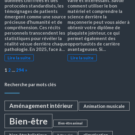
données chiffrées et des
varié et intéressant. Savoir
protocoles standardisés, les
comment utiliser le bon
témoignages de patients
matériel et comprendre la
émergent comme une source
science derrière la
précieuse d’humanité et de
maçonnerie peut vous aider à
compréhension. Ces récits
obtenir votre diplôme de
personnels transcendent les
plaquiste jointeur, ce qui
statistiques pour révéler la
permet également des
réalité vécue derrière chaque
opportunités de carrière
pathologie. En 2025, face à…
avantageuses. Si…
Lire la suite
Lire la suite
Page:
Next
1
2
…
294
»
Recherche par mots clés
Aménagement intérieur
Animation musicale
Bien-être
Bien-être animal