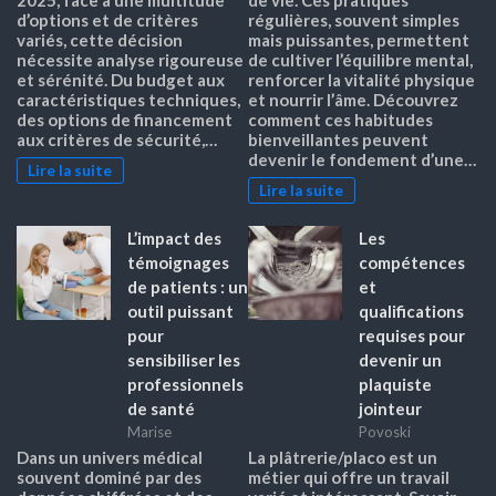
d’options et de critères
régulières, souvent simples
variés, cette décision
mais puissantes, permettent
nécessite analyse rigoureuse
de cultiver l’équilibre mental,
et sérénité. Du budget aux
renforcer la vitalité physique
caractéristiques techniques,
et nourrir l’âme. Découvrez
des options de financement
comment ces habitudes
aux critères de sécurité,…
bienveillantes peuvent
devenir le fondement d’une…
Lire la suite
Lire la suite
L’impact des
Les
témoignages
compétences
de patients : un
et
outil puissant
qualifications
pour
requises pour
sensibiliser les
devenir un
professionnels
plaquiste
de santé
jointeur
Marise
Povoski
Dans un univers médical
La plâtrerie/placo est un
souvent dominé par des
métier qui offre un travail