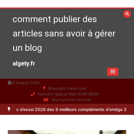
Aller
au
comment publier des
contenu
articles sans avoir à gérer
un blog
algety.fr
8 August 2026
Bnews24, New York
Numéro gratuit 1660-6767-8909
Journal international
essai 2026 des 9 meilleurs compléments d’oméga 3
Alimentation équi