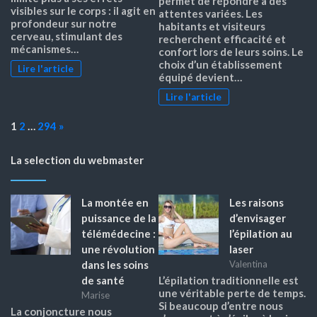
permet de répondre à des
visibles sur le corps : il agit en
attentes variées. Les
profondeur sur notre
habitants et visiteurs
cerveau, stimulant des
recherchent efficacité et
mécanismes…
confort lors de leurs soins. Le
choix d’un établissement
Lire l'article
équipé devient…
Lire l'article
Page:
Next
1
2
…
294
»
La selection du webmaster
La montée en
Les raisons
puissance de la
d’envisager
télémédecine :
l’épilation au
une révolution
laser
dans les soins
Valentina
de santé
L’épilation traditionnelle est
une véritable perte de temps.
Marise
Si beaucoup d’entre nous
La conjoncture nous