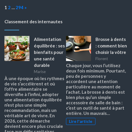
Page:
Next
1
2
…
294
»
Classement des internautes
Alimentation
Brosse à dents
équilibrée : ses
: comment bien
bienfaits pour
choisir la vôtre
une santé
Florent
durable
Chaque jour, vous l’utilisez
deux fois minimum. Pourtant,
Marise
peu de personnes y
À une époque où les rythmes
accordent une attention
de vie s’accélèrent et où
particulière au moment de
l’offre alimentaire se
l’achat. La brosse à dents est
diversifie à l’infini, adopter
bien plus qu’un simple
une alimentation équilibrée
accessoire de salle de bain :
n’est plus une simple
c’est un outil de santé à part
recommandation, mais un
entière. Un mauvais…
véritable art de vivre. En
2026, cette démarche
Lire l'article
devient encore plus cruciale
face aux défis sanitaires