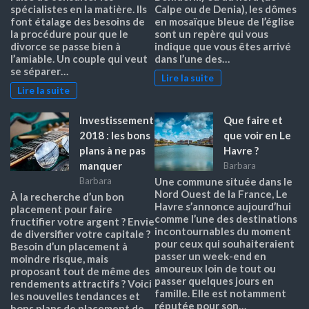
spécialistes en la matière. Ils
Calpe ou de Denia), les dômes
font étalage des besoins de
en mosaïque bleue de l’église
la procédure pour que le
sont un repère qui vous
divorce se passe bien à
indique que vous êtes arrivé
l’amiable. Un couple qui veut
dans l’une des…
se séparer…
Lire la suite
Lire la suite
Investissement
Que faire et
2018 : les bons
que voir en Le
plans à ne pas
Havre ?
manquer
Barbara
Barbara
Une commune située dans le
Nord Ouest de la France, Le
À la recherche d’un bon
Havre s’annonce aujourd’hui
placement pour faire
comme l’une des destinations
fructifier votre argent ? Envie
incontournables du moment
de diversifier votre capitale ?
pour ceux qui souhaiteraient
Besoin d’un placement à
passer un week-end en
moindre risque, mais
amoureux loin de tout ou
proposant tout de même des
passer quelques jours en
rendements attractifs ? Voici
famille. Elle est notamment
les nouvelles tendances et
réputée pour son…
bons plans de placement de