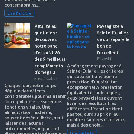
contemporains,…
Lire l'article
Vitalité au
Paysagiste à
quotidien :
Sainte-Eulalie :
découvrez
ce qui sépare le
notre banc
bon de
d’essai 2026
l’excellent
des 9 meilleurs
Povoski
compléments
Aménagement paysager à
Sainte-Eulalie : les critères
d’oméga 3
qui séparent une bonne
Pascal Cabus
prestation d’un résultat
Chaque jour, notre corps
exceptionnel À prestation
déploie des efforts
équivalente sur le papier,
considérables pour maintenir
deux paysagistes peuvent
son équilibre et assurer nos
livrer des résultats très
fonctions vitales. Une
différents. L’écart ne tient
alimentation moderne,
pas toujours au prix ni au
souvent déséquilibrée, peut
nombre d’années d’activité,
laisser des lacunes
mais à des choix…
nutritionnelles, impactant
Lire l'article
directement notre énergie et