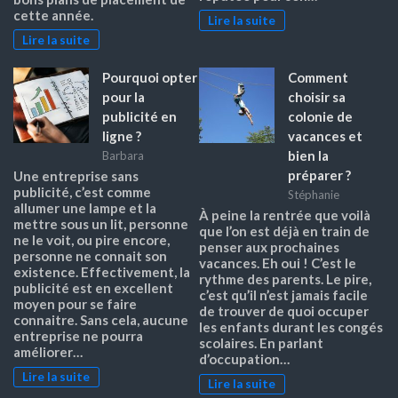
cette année.
Lire la suite
Lire la suite
Pourquoi opter
Comment
pour la
choisir sa
publicité en
colonie de
ligne ?
vacances et
bien la
Barbara
préparer ?
Une entreprise sans
publicité, c’est comme
Stéphanie
allumer une lampe et la
À peine la rentrée que voilà
mettre sous un lit, personne
que l’on est déjà en train de
ne le voit, ou pire encore,
penser aux prochaines
personne ne connait son
vacances. Eh oui ! C’est le
existence. Effectivement, la
rythme des parents. Le pire,
publicité est en excellent
c’est qu’il n’est jamais facile
moyen pour se faire
de trouver de quoi occuper
connaitre. Sans cela, aucune
les enfants durant les congés
entreprise ne pourra
scolaires. En parlant
améliorer…
d’occupation…
Lire la suite
Lire la suite