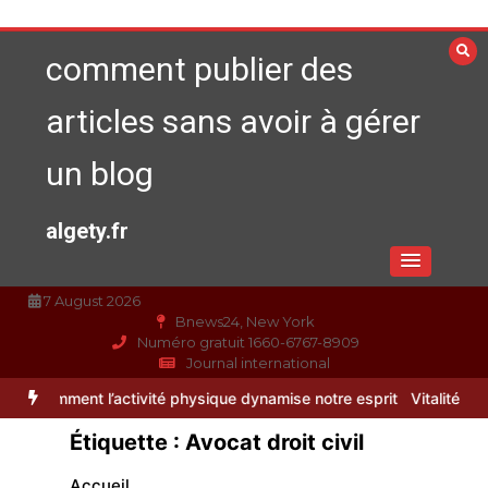
Aller
au
comment publier des
contenu
articles sans avoir à gérer
un blog
algety.fr
7 August 2026
Bnews24, New York
Numéro gratuit 1660-6767-8909
Journal international
activité physique dynamise notre esprit
Vitalité au quotidien : déc
Étiquette :
Avocat droit civil
Accueil