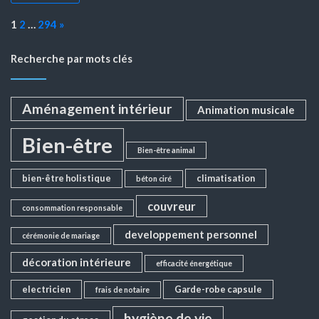
Page:
Next
1
2
…
294
»
Recherche par mots clés
Aménagement intérieur
Animation musicale
Bien-être
Bien-être animal
bien-être holistique
climatisation
béton ciré
couvreur
consommation responsable
developpement personnel
cérémonie de mariage
décoration intérieure
efficacité énergétique
electricien
Garde-robe capsule
frais de notaire
hygiène de vie