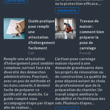
Lire la suite
ou la protection efficace.…
Lire la suite
Guide pratique
Travaux de
pour remplir
maison :
une
comment bien
attestation
préparer la
d’hébergement
pose de
facilement
carrelage
Carl
Povoski
Remplir une attestation
L’artisan pose carrelage
d’hébergement peut sembler
maison répond à une
complexe, surtout face à la
demande grandissante dans
diversité des démarches
les projets de rénovation ou
administratives. Pourtant,
de construction. La qualité de
avec un peu de méthode et
pose dépend autant du choix
les bons conseils, il devient
du professionnel que de la
facile de préparer ce
préparation du chantier. Un
justificatif de domicile. Ce
travail soigné améliore la
guide complet vous
durabilité et l’esthétique des
accompagne étape par étape
sols. Plusieurs étapes…
afin de réaliser…
Lire la suite