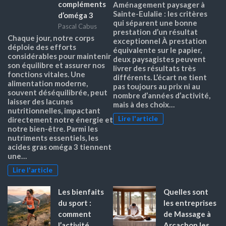
compléments
Aménagement paysager à
Sainte-Eulalie : les critères
d’oméga 3
qui séparent une bonne
Pascal Cabus
prestation d’un résultat
Chaque jour, notre corps
exceptionnel À prestation
déploie des efforts
équivalente sur le papier,
considérables pour maintenir
deux paysagistes peuvent
son équilibre et assurer nos
livrer des résultats très
fonctions vitales. Une
différents. L’écart ne tient
alimentation moderne,
pas toujours au prix ni au
souvent déséquilibrée, peut
nombre d’années d’activité,
laisser des lacunes
mais à des choix…
nutritionnelles, impactant
Lire l'article
directement notre énergie et
notre bien-être. Parmi les
nutriments essentiels, les
acides gras oméga 3 tiennent
une…
Lire l'article
Les bienfaits
Quelles sont
du sport :
les entreprises
comment
de Massage à
l’activité
Arcachon les