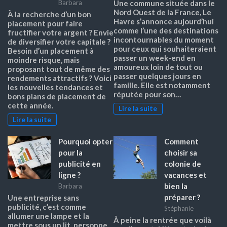
Barbara
Une commune située dans le
Nord Ouest de la France, Le
À la recherche d’un bon
Havre s’annonce aujourd’hui
placement pour faire
comme l’une des destinations
fructifier votre argent ? Envie
incontournables du moment
de diversifier votre capitale ?
pour ceux qui souhaiteraient
Besoin d’un placement à
passer un week-end en
moindre risque, mais
amoureux loin de tout ou
proposant tout de même des
passer quelques jours en
rendements attractifs ? Voici
famille. Elle est notamment
les nouvelles tendances et
réputée pour son…
bons plans de placement de
cette année.
Lire la suite
Lire la suite
Pourquoi opter
Comment
pour la
choisir sa
publicité en
colonie de
ligne ?
vacances et
bien la
Barbara
préparer ?
Une entreprise sans
publicité, c’est comme
Stéphanie
allumer une lampe et la
À peine la rentrée que voilà
mettre sous un lit, personne