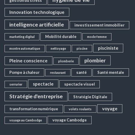
gestion du stress
Innovation technologique
intelligence artificielle
investissement immobilier
Mobilité durable
marketing digital
mode femme
pisciniste
montre automatique
nettoyage
piscine
plombier
Pleine conscience
plomberie
Pompe à chaleur
santé
Santé mentale
restaurant
spectacle
spectacle visuel
serrurier
Stratégie d'entreprise
Stratégie Digitale
voyage
transformation numérique
volets roulants
voyage Cambodge
voyage au Cambodge