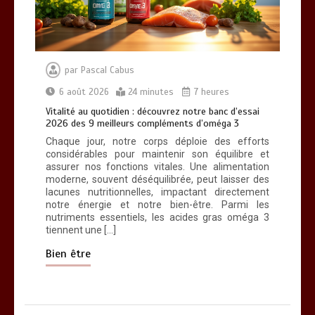
Vitalité au quotidien : découvrez notre
banc d’essai 2026 des 9 meilleurs
compléments d’oméga 3
0
24 minutes
par
Pascal Cabus
6 août 2026
24 minutes
7 heures
Vitalité au quotidien : découvrez notre banc d’essai
2026 des 9 meilleurs compléments d’oméga 3
Chaque jour, notre corps déploie des efforts
considérables pour maintenir son équilibre et
Paysagiste à Sainte-Eulalie : ce qui
assurer nos fonctions vitales. Une alimentation
sépare le bon de l’excellent
moderne, souvent déséquilibrée, peut laisser des
0
6 minutes
lacunes nutritionnelles, impactant directement
notre énergie et notre bien-être. Parmi les
nutriments essentiels, les acides gras oméga 3
tiennent une […]
Bien être