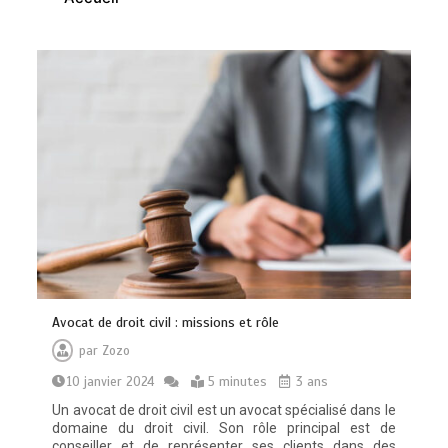
Les bienfaits du sport : comment
l’activité physique dynamise notre
esprit
0
10 minutes
Quelles sont les entreprises de
Massage à Arcachon les mieux
équipées techniquement ?
Avocat de droit civil : missions et rôle
15 minutes
par
Zozo
10 janvier 2024
5 minutes
3 ans
Un avocat de droit civil est un avocat spécialisé dans le
domaine du droit civil. Son rôle principal est de
conseiller et de représenter ses clients dans des