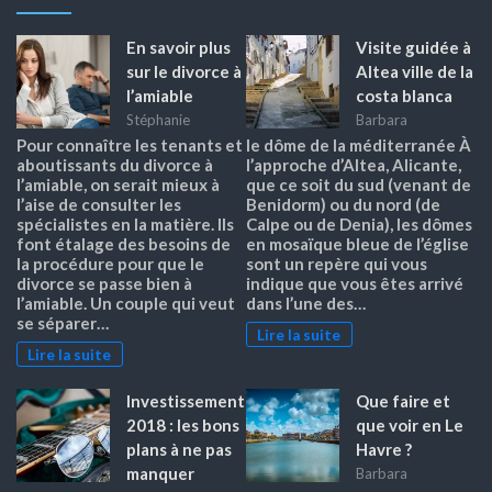
En savoir plus
Visite guidée à
sur le divorce à
Altea ville de la
l’amiable
costa blanca
Stéphanie
Barbara
Pour connaître les tenants et
le dôme de la méditerranée À
aboutissants du divorce à
l’approche d’Altea, Alicante,
l’amiable, on serait mieux à
que ce soit du sud (venant de
l’aise de consulter les
Benidorm) ou du nord (de
spécialistes en la matière. Ils
Calpe ou de Denia), les dômes
font étalage des besoins de
en mosaïque bleue de l’église
la procédure pour que le
sont un repère qui vous
divorce se passe bien à
indique que vous êtes arrivé
l’amiable. Un couple qui veut
dans l’une des…
se séparer…
Lire la suite
Lire la suite
Investissement
Que faire et
2018 : les bons
que voir en Le
plans à ne pas
Havre ?
manquer
Barbara