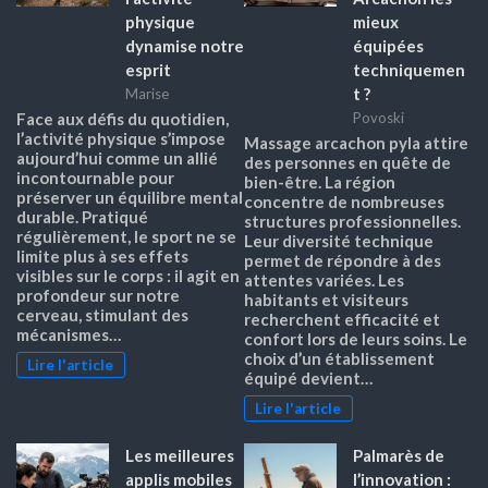
physique
mieux
dynamise notre
équipées
esprit
techniquemen
t ?
Marise
Face aux défis du quotidien,
Povoski
l’activité physique s’impose
Massage arcachon pyla attire
aujourd’hui comme un allié
des personnes en quête de
incontournable pour
bien-être. La région
préserver un équilibre mental
concentre de nombreuses
durable. Pratiqué
structures professionnelles.
régulièrement, le sport ne se
Leur diversité technique
limite plus à ses effets
permet de répondre à des
visibles sur le corps : il agit en
attentes variées. Les
profondeur sur notre
habitants et visiteurs
cerveau, stimulant des
recherchent efficacité et
mécanismes…
confort lors de leurs soins. Le
choix d’un établissement
Lire l'article
équipé devient…
Lire l'article
Les meilleures
Palmarès de
applis mobiles
l’innovation :