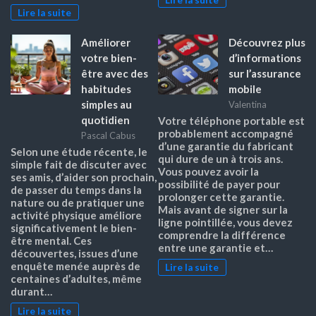
Lire la suite
Améliorer
Découvrez plus
votre bien-
d’informations
être avec des
sur l’assurance
habitudes
mobile
simples au
Valentina
quotidien
Votre téléphone portable est
probablement accompagné
Pascal Cabus
d’une garantie du fabricant
Selon une étude récente, le
qui dure de un à trois ans.
simple fait de discuter avec
Vous pouvez avoir la
ses amis, d’aider son prochain,
possibilité de payer pour
de passer du temps dans la
prolonger cette garantie.
nature ou de pratiquer une
Mais avant de signer sur la
activité physique améliore
ligne pointillée, vous devez
significativement le bien-
comprendre la différence
être mental. Ces
entre une garantie et…
découvertes, issues d’une
enquête menée auprès de
Lire la suite
centaines d’adultes, même
durant…
Lire la suite