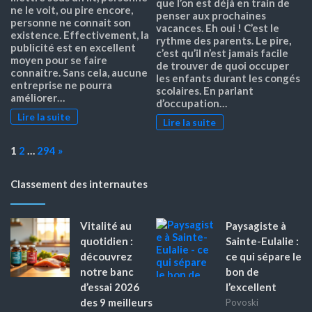
que l’on est déjà en train de
ne le voit, ou pire encore,
penser aux prochaines
personne ne connait son
vacances. Eh oui ! C’est le
existence. Effectivement, la
rythme des parents. Le pire,
publicité est en excellent
c’est qu’il n’est jamais facile
moyen pour se faire
de trouver de quoi occuper
connaitre. Sans cela, aucune
les enfants durant les congés
entreprise ne pourra
scolaires. En parlant
améliorer…
d’occupation…
Lire la suite
Lire la suite
Page:
Next
1
2
…
294
»
Classement des internautes
Vitalité au
Paysagiste à
quotidien :
Sainte-Eulalie :
découvrez
ce qui sépare le
notre banc
bon de
d’essai 2026
l’excellent
des 9 meilleurs
Povoski