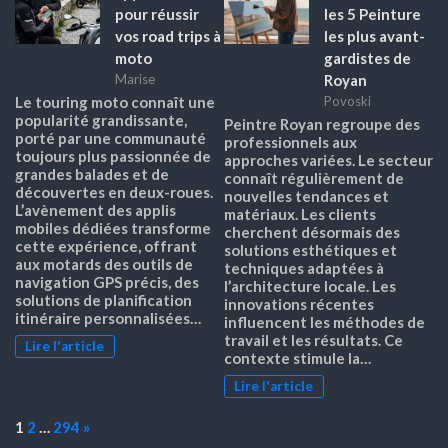
pour réussir
les 5 Peinture
vos road trips à
les plus avant-
moto
gardistes de
Royan
Marise
Le touring moto connaît une
Povoski
popularité grandissante,
Peintre Royan regroupe des
porté par une communauté
professionnels aux
toujours plus passionnée de
approches variées. Le secteur
grandes balades et de
connaît régulièrement de
découvertes en deux-roues.
nouvelles tendances et
L’avènement des applis
matériaux. Les clients
mobiles dédiées transforme
cherchent désormais des
cette expérience, offrant
solutions esthétiques et
aux motards des outils de
techniques adaptées à
navigation GPS précis, des
l’architecture locale. Les
solutions de planification
innovations récentes
itinéraire personnalisées…
influencent les méthodes de
travail et les résultats. Ce
Lire l'article
contexte stimule la…
Lire l'article
Page:
Next
1
2
…
294
»