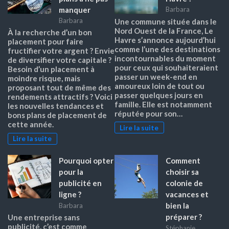
manquer
Barbara
Barbara
Une commune située dans le
Nord Ouest de la France, Le
À la recherche d’un bon
Havre s’annonce aujourd’hui
placement pour faire
comme l’une des destinations
fructifier votre argent ? Envie
incontournables du moment
de diversifier votre capitale ?
pour ceux qui souhaiteraient
Besoin d’un placement à
passer un week-end en
moindre risque, mais
amoureux loin de tout ou
proposant tout de même des
passer quelques jours en
rendements attractifs ? Voici
famille. Elle est notamment
les nouvelles tendances et
réputée pour son…
bons plans de placement de
cette année.
Lire la suite
Lire la suite
Pourquoi opter
Comment
pour la
choisir sa
publicité en
colonie de
ligne ?
vacances et
bien la
Barbara
préparer ?
Une entreprise sans
publicité, c’est comme
Stéphanie