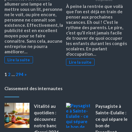
allumer une lampe et la
À peine la rentrée que voilà
mettre sous un lit, personne
que l’on est déjà en train de
ne le voit, ou pire encore,
penser aux prochaines
personne ne connait son
vacances. Eh oui ! C’est le
existence. Effectivement, la
rythme des parents. Le pire,
publicité est en excellent
c’est qu’il n’est jamais facile
moyen pour se faire
de trouver de quoi occuper
connaitre. Sans cela, aucune
les enfants durant les congés
entreprise ne pourra
scolaires. En parlant
améliorer…
d’occupation…
Lire la suite
Lire la suite
Page:
Next
1
2
…
294
»
Classement des internautes
Vitalité au
Paysagiste à
quotidien :
Sainte-Eulalie :
découvrez
ce qui sépare le
notre banc
bon de
d’essai 2026
l’excellent