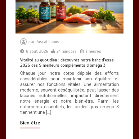
Vitalité au quotidien : découvrez notre
banc d’essai 2026 des 9 meilleurs
compléments d’oméga 3
0
24 minutes
par
Pascal Cabus
6 août 2026
24 minutes
7 heures
Vitalité au quotidien : découvrez notre banc d’essai
2026 des 9 meilleurs compléments d’oméga 3
Chaque jour, notre corps déploie des efforts
considérables pour maintenir son équilibre et
Paysagiste à Sainte-Eulalie : ce qui
assurer nos fonctions vitales. Une alimentation
sépare le bon de l’excellent
moderne, souvent déséquilibrée, peut laisser des
0
6 minutes
lacunes nutritionnelles, impactant directement
notre énergie et notre bien-être. Parmi les
nutriments essentiels, les acides gras oméga 3
tiennent une […]
Bien être