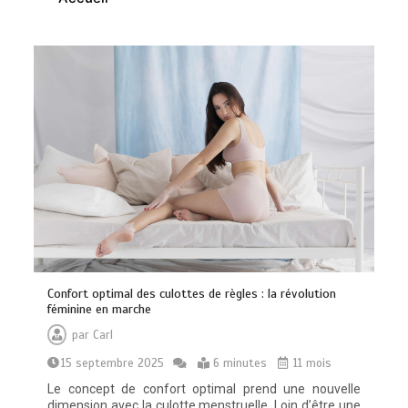
Les bienfaits du sport : comment
l’activité physique dynamise notre
esprit
0
10 minutes
Quelles sont les entreprises de
Confort optimal des culottes de règles : la révolution
Massage à Arcachon les mieux
féminine en marche
équipées techniquement ?
par
Carl
15 minutes
15 septembre 2025
6 minutes
11 mois
Le concept de confort optimal prend une nouvelle
dimension avec la culotte menstruelle. Loin d’être une