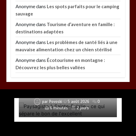
Anonyme
dans
Les spots parfaits pour le camping
sauvage
Anonyme
dans
Tourisme d’aventure en famille :
destinations adaptées
Anonyme
dans
Les problèmes de santé liés à une
mauvaise alimentation chez un chien stérilisé
Anonyme
dans
Écotourisme en montagne :
Découvrez les plus belles vallées
Paysagiste à Sainte-Eulalie : ce qui sépare le bon
de l’excellent
par
Povoski
5 août 2026
0
6 minutes
2 jours
Vitalité au quotidien : découvrez notre banc
d’essai 2026 des 9 meilleurs compléments
d’oméga 3
Les meilleures applis mobiles pour réussir vos
Les bienfaits du sport : comment l’activité
Bac acier sur ossature bois : avantages et limites
Palmarès de l’innovation : les 5 Peinture les plus
Quelles sont les entreprises de Massage à