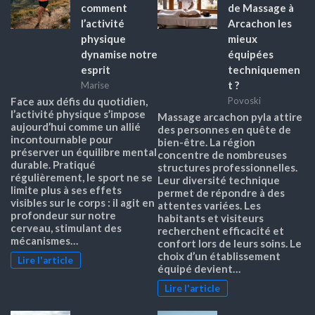
comment
de Massage à
l’activité
Arcachon les
physique
mieux
dynamise notre
équipées
esprit
techniquemen
t ?
Marise
Face aux défis du quotidien,
Povoski
l’activité physique s’impose
Massage arcachon pyla attire
aujourd’hui comme un allié
des personnes en quête de
incontournable pour
bien-être. La région
préserver un équilibre mental
concentre de nombreuses
durable. Pratiqué
structures professionnelles.
régulièrement, le sport ne se
Leur diversité technique
limite plus à ses effets
permet de répondre à des
visibles sur le corps : il agit en
attentes variées. Les
profondeur sur notre
habitants et visiteurs
cerveau, stimulant des
recherchent efficacité et
mécanismes…
confort lors de leurs soins. Le
choix d’un établissement
Lire l'article
équipé devient…
Lire l'article