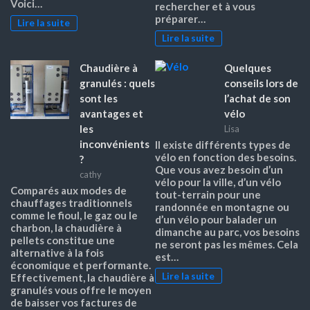
Voici…
rechercher et à vous
préparer…
Lire la suite
Lire la suite
Chaudière à
Quelques
granulés : quels
conseils lors de
sont les
l’achat de son
avantages et
vélo
les
Lisa
inconvénients
Il existe différents types de
vélo en fonction des besoins.
?
Que vous avez besoin d’un
cathy
vélo pour la ville, d’un vélo
Comparés aux modes de
tout-terrain pour une
chauffages traditionnels
randonnée en montagne ou
comme le fioul, le gaz ou le
d’un vélo pour balader un
charbon, la chaudière à
dimanche au parc, vos besoins
pellets constitue une
ne seront pas les mêmes. Cela
alternative à la fois
est…
économique et performante.
Lire la suite
Effectivement, la chaudière à
granulés vous offre le moyen
de baisser vos factures de