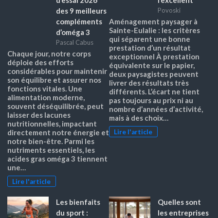
des 9 meilleurs
Povoski
compléments
Aménagement paysager à
Sainte-Eulalie : les critères
d’oméga 3
qui séparent une bonne
Pascal Cabus
prestation d’un résultat
Chaque jour, notre corps
exceptionnel À prestation
déploie des efforts
équivalente sur le papier,
considérables pour maintenir
deux paysagistes peuvent
son équilibre et assurer nos
livrer des résultats très
fonctions vitales. Une
différents. L’écart ne tient
alimentation moderne,
pas toujours au prix ni au
souvent déséquilibrée, peut
nombre d’années d’activité,
laisser des lacunes
mais à des choix…
nutritionnelles, impactant
Lire l'article
directement notre énergie et
notre bien-être. Parmi les
nutriments essentiels, les
acides gras oméga 3 tiennent
une…
Lire l'article
Les bienfaits
Quelles sont
du sport :
les entreprises