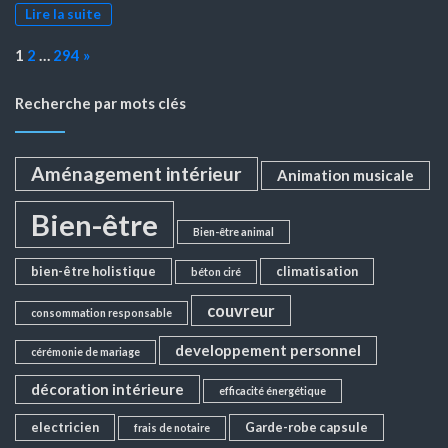
Lire la suite
Page:
Next
1
2
…
294
»
Recherche par mots clés
Aménagement intérieur
Animation musicale
Bien-être
Bien-être animal
bien-être holistique
climatisation
béton ciré
couvreur
consommation responsable
developpement personnel
cérémonie de mariage
décoration intérieure
efficacité énergétique
electricien
Garde-robe capsule
frais de notaire