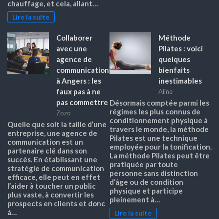
chauffage, et cela, allant…
Lire la suite
Collaborer
Méthode
avec une
Pilates : voici
agence de
quelques
communication
bienfaits
à Angers : les
inestimables
faux pas à ne
Aline
pas commettre
Désormais comptée parmi les
régimes les plus connus de
Zozo
conditionnement physique à
Quelle que soit la taille d’une
travers le monde, la méthode
entreprise, une agence de
Pilates est une technique
communication est un
employée pour la tonification.
partenaire clé dans son
La méthode Pilates peut être
succès. En établissant une
pratiquée par toute
stratégie de communication
personne sans distinction
efficace, elle peut en effet
d’âge ou de condition
l’aider à toucher un public
physique et participe
plus vaste, à convertir les
pleinement à…
prospects en clients et donc
à…
Lire la suite