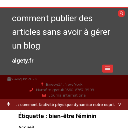
Aller
au
comment publier des
contenu
articles sans avoir à gérer
un blog
algety.fr
7 August 2026
Bnews24, New York
Numéro gratuit 1660-6767-8909
Journal international
ent l’activité physique dynamise notre esprit
Vitalité au quotidie
Étiquette :
bien-être féminin
Accueil