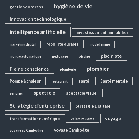
hygiène de vie
gestion du stress
Innovation technologique
intelligence artificielle
investissement immobilier
Mobilité durable
marketing digital
mode femme
pisciniste
montre automatique
nettoyage
piscine
plombier
Pleine conscience
plomberie
Pompe à chaleur
santé
Santé mentale
restaurant
spectacle
spectacle visuel
serrurier
Stratégie d'entreprise
Stratégie Digitale
voyage
transformation numérique
volets roulants
voyage Cambodge
voyage au Cambodge