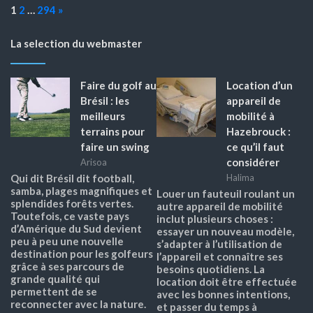
Page:
Next
1
2
…
294
»
La selection du webmaster
Faire du golf au
Location d’un
Brésil : les
appareil de
meilleurs
mobilité à
terrains pour
Hazebrouck :
faire un swing
ce qu’il faut
considérer
Arisoa
Qui dit Brésil dit football,
Halima
samba, plages magnifiques et
Louer un fauteuil roulant un
splendides forêts vertes.
autre appareil de mobilité
Toutefois, ce vaste pays
inclut plusieurs choses :
d’Amérique du Sud devient
essayer un nouveau modèle,
peu à peu une nouvelle
s’adapter à l’utilisation de
destination pour les golfeurs
l’appareil et connaître ses
grâce à ses parcours de
besoins quotidiens. La
grande qualité qui
location doit être effectuée
permettent de se
avec les bonnes intentions,
reconnecter avec la nature.
et passer du temps à