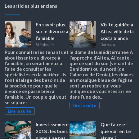
Les articles plus anciens
En savoir plus
Visite guidée à
sur le divorce à
Altea ville de la
l’amiable
costa blanca
Stéphanie
Barbara
Pour connaître les tenants et
le dôme de la méditerranée À
aboutissants du divorce à
l’approche d’Altea, Alicante,
l’amiable, on serait mieux à
que ce soit du sud (venant de
l’aise de consulter les
Benidorm) ou du nord (de
spécialistes en la matière. Ils
Calpe ou de Denia), les dômes
font étalage des besoins de
en mosaïque bleue de l’église
la procédure pour que le
sont un repère qui vous
divorce se passe bien à
indique que vous êtes arrivé
l’amiable. Un couple qui veut
dans l’une des…
se séparer…
Lire la suite
Lire la suite
Investissement
Que faire et
2018 : les bons
que voir en Le
plans à ne pas
Havre ?