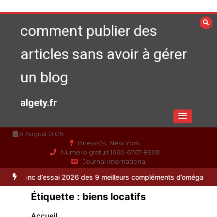
Aller
au
comment publier des
contenu
articles sans avoir à gérer
un blog
algety.fr
8 August 2026
Bnews24, New York
Numéro gratuit 1660-6767-8909
Journal international
ssai 2026 des 9 meilleurs compléments d’oméga 3
Alimentation équil
Étiquette :
biens locatifs
Accueil