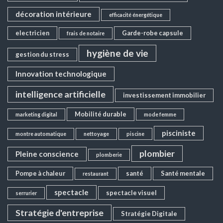
décoration intérieure
efficacité énergétique
electricien
Garde-robe capsule
frais de notaire
hygiène de vie
gestion du stress
Innovation technologique
intelligence artificielle
investissement immobilier
Mobilité durable
marketing digital
mode femme
pisciniste
montre automatique
nettoyage
piscine
plombier
Pleine conscience
plomberie
Pompe à chaleur
santé
Santé mentale
restaurant
spectacle
spectacle visuel
serrurier
Stratégie d'entreprise
Stratégie Digitale