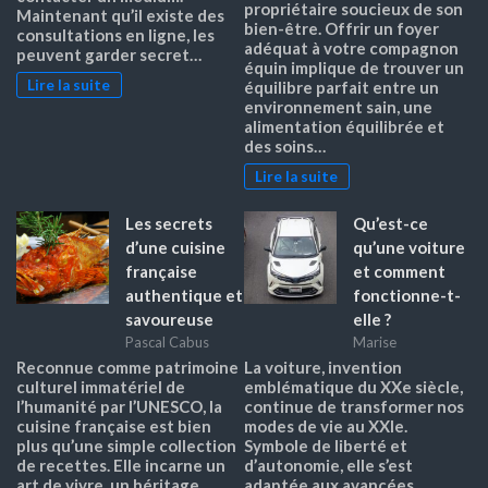
propriétaire soucieux de son
Maintenant qu’il existe des
bien-être. Offrir un foyer
consultations en ligne, les
adéquat à votre compagnon
peuvent garder secret…
équin implique de trouver un
Lire la suite
équilibre parfait entre un
environnement sain, une
alimentation équilibrée et
des soins…
Lire la suite
Les secrets
Qu’est-ce
d’une cuisine
qu’une voiture
française
et comment
authentique et
fonctionne-t-
savoureuse
elle ?
Pascal Cabus
Marise
Reconnue comme patrimoine
La voiture, invention
culturel immatériel de
emblématique du XXe siècle,
l’humanité par l’UNESCO, la
continue de transformer nos
cuisine française est bien
modes de vie au XXIe.
plus qu’une simple collection
Symbole de liberté et
de recettes. Elle incarne un
d’autonomie, elle s’est
art de vivre, un héritage
adaptée aux avancées