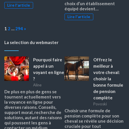
choix d’un établissement
Lire l'article
équipé devient…
Lire l'article
Page:
Next
1
2
…
294
»
La selection du webmaster
Pourquoi faire
Offrez le
appel à un
meilleur à
voyant en ligne
votre cheval:
?
choisir la
bonne formule
Aline
de pension
De plus en plus de gens se
tournent actuellement vers
complète
la voyance en ligne pour
Povoski
diverses raisons. Conseils,
Choisir une formule de
support moral, recherche de
pension complète pour son
solutions, autant des raisons
cheval se révèle une décision
qui poussent les gens à
cruciale pour tout
contacter un médium.