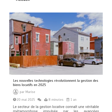
Vitalité au quotidien : découvrez notre
banc d’essai 2026 des 9 meilleurs
compléments d’oméga 3
0
24 minutes
Les nouvelles technologies révolutionnent la gestion des
Paysagiste à Sainte-Eulalie : ce qui
biens locatifs en 2025
sépare le bon de l’excellent
par
Marise
0
6 minutes
20 mai 2025
8 minutes
1 an
Le secteur de la gestion locative connaît une véritable
métamorphose impulsée par les avancées