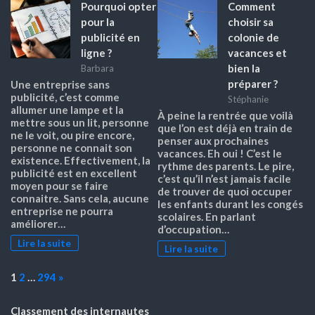
Pourquoi opter
Comment
pour la
choisir sa
publicité en
colonie de
ligne ?
vacances et
bien la
Barbara
préparer ?
Une entreprise sans
publicité, c’est comme
Stéphanie
allumer une lampe et la
À peine la rentrée que voilà
mettre sous un lit, personne
que l’on est déjà en train de
ne le voit, ou pire encore,
penser aux prochaines
personne ne connait son
vacances. Eh oui ! C’est le
existence. Effectivement, la
rythme des parents. Le pire,
publicité est en excellent
c’est qu’il n’est jamais facile
moyen pour se faire
de trouver de quoi occuper
connaitre. Sans cela, aucune
les enfants durant les congés
entreprise ne pourra
scolaires. En parlant
améliorer…
d’occupation…
Lire la suite
Lire la suite
Page:
Next
1
2
…
294
»
Classement des internautes