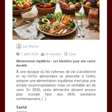
Alimentation équilibrée : ses bienfaits
pour une santé durable
0
10 minutes
par
Marise
7 août 2026
10 minutes
1 jour
Alimentation équilibrée : ses bienfaits pour une santé
durable
Brosse à dents : comment bien choisir
À une époque où les rythmes de vie s’accélèrent
la vôtre
et où l’offre alimentaire se diversifie à l’infini,
0
8 minutes
adopter une alimentation équilibrée n’est plus une
simple recommandation, mais un véritable art de
vivre. En 2026, cette démarche devient encore
plus cruciale face aux défis sanitaires
contemporains, […]
Santé