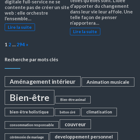
telles qu’elles sont. L’idée
digitale full-service ne se
d’apporter du changement
contente pas de créer un site
dans leur vie leur affole. Une
web : elle orchestre
telle façon de penser
l’ensemble…
n’apportera…
Lire la suite
Lire la suite
Page:
Next
1
2
…
294
»
Recherche par mots clés
Aménagement intérieur
Animation musicale
Bien-être
Bien-être animal
bien-être holistique
climatisation
béton ciré
couvreur
consommation responsable
developpement personnel
cérémonie de mariage