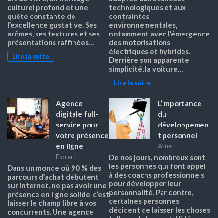
culturel profond et une
technologiques et aux
quête constante de
contraintes
l’excellence gustative. Ses
environnementales,
arômes, ses textures et ses
notamment avec l’émergence
présentations raffinées…
des motorisations
électriques et hybrides.
Lire la suite
Derrière son apparente
simplicité, la voiture…
Lire la suite
Agence
L’importance
digitale full-
du
service pour
développemen
votre présence
t personnel
en ligne
Aline
Florent
De nos jours, nombreux sont
les personnes qui font appel
Dans un monde où 90 % des
à des coachs professionnels
parcours d’achat débutent
pour développer leur
sur internet, ne pas avoir une
personnalité. Par contre,
présence en ligne solide, c’est
certaines personnes
laisser le champ libre à vos
décident de laisser les choses
concurrents. Une agence