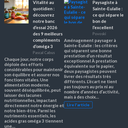
Vitalité au
Paysagiste à
quotidien :
Sainte-Eulalie :
découvrez
ce qui sépare le
notre banc
bon de
d’essai 2026
l’excellent
des 9 meilleurs
Povoski
compléments
Aménagement paysager à
Sainte-Eulalie : les critères
d’oméga 3
qui séparent une bonne
Pascal Cabus
prestation d’un résultat
Chaque jour, notre corps
exceptionnel À prestation
déploie des efforts
équivalente sur le papier,
considérables pour maintenir
deux paysagistes peuvent
son équilibre et assurer nos
livrer des résultats très
fonctions vitales. Une
différents. L’écart ne tient
alimentation moderne,
pas toujours au prix ni au
souvent déséquilibrée, peut
nombre d’années d’activité,
laisser des lacunes
mais à des choix…
nutritionnelles, impactant
Lire l'article
directement notre énergie et
notre bien-être. Parmi les
nutriments essentiels, les
acides gras oméga 3 tiennent
une…