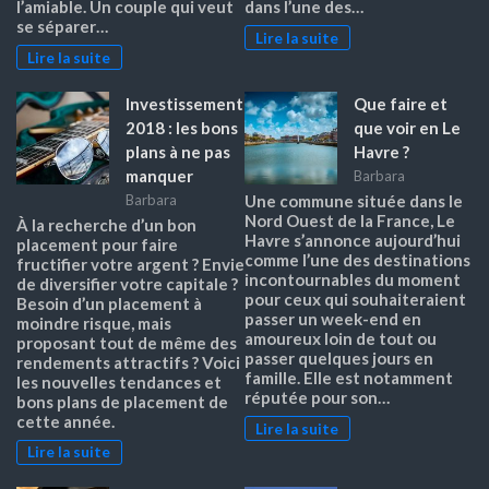
l’amiable. Un couple qui veut
dans l’une des…
se séparer…
Lire la suite
Lire la suite
Investissement
Que faire et
2018 : les bons
que voir en Le
plans à ne pas
Havre ?
manquer
Barbara
Barbara
Une commune située dans le
Nord Ouest de la France, Le
À la recherche d’un bon
Havre s’annonce aujourd’hui
placement pour faire
comme l’une des destinations
fructifier votre argent ? Envie
incontournables du moment
de diversifier votre capitale ?
pour ceux qui souhaiteraient
Besoin d’un placement à
passer un week-end en
moindre risque, mais
amoureux loin de tout ou
proposant tout de même des
passer quelques jours en
rendements attractifs ? Voici
famille. Elle est notamment
les nouvelles tendances et
réputée pour son…
bons plans de placement de
cette année.
Lire la suite
Lire la suite