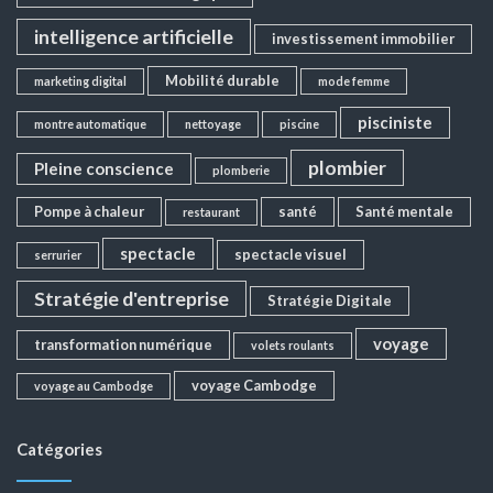
intelligence artificielle
investissement immobilier
Mobilité durable
marketing digital
mode femme
pisciniste
montre automatique
nettoyage
piscine
plombier
Pleine conscience
plomberie
Pompe à chaleur
santé
Santé mentale
restaurant
spectacle
spectacle visuel
serrurier
Stratégie d'entreprise
Stratégie Digitale
voyage
transformation numérique
volets roulants
voyage Cambodge
voyage au Cambodge
Catégories