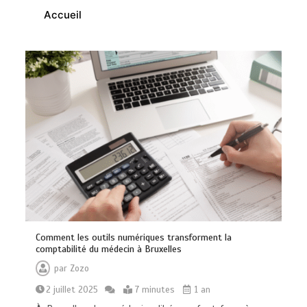
0
10 minutes
Accueil
Brosse à dents : comment bien choisir
la vôtre
0
8 minutes
Comment les outils numériques transforment la
comptabilité du médecin à Bruxelles
par
Zozo
2 juillet 2025
7 minutes
1 an