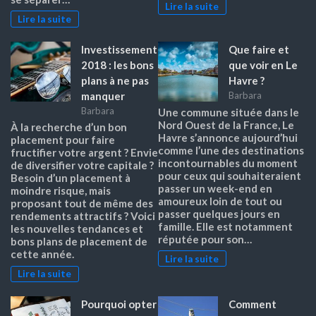
Lire la suite
Lire la suite
Investissement
Que faire et
2018 : les bons
que voir en Le
plans à ne pas
Havre ?
manquer
Barbara
Barbara
Une commune située dans le
Nord Ouest de la France, Le
À la recherche d’un bon
Havre s’annonce aujourd’hui
placement pour faire
comme l’une des destinations
fructifier votre argent ? Envie
incontournables du moment
de diversifier votre capitale ?
pour ceux qui souhaiteraient
Besoin d’un placement à
passer un week-end en
moindre risque, mais
amoureux loin de tout ou
proposant tout de même des
passer quelques jours en
rendements attractifs ? Voici
famille. Elle est notamment
les nouvelles tendances et
réputée pour son…
bons plans de placement de
cette année.
Lire la suite
Lire la suite
Pourquoi opter
Comment