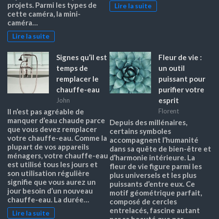
projets. Parmi les types de
Lire la suite
cette caméra, la mini-
caméra…
Lire la suite
Signes qu’il est
Fleur de vie :
temps de
un outil
remplacer le
puissant pour
chauffe-eau
purifier votre
esprit
John
Il n’est pas agréable de
Florent
manquer d’eau chaude parce
Depuis des millénaires,
que vous devez remplacer
certains symboles
votre chauffe-eau. Comme la
accompagnent l’humanité
plupart de vos appareils
dans sa quête de bien-être et
ménagers, votre chauffe-eau
d’harmonie intérieure. La
est utilisé tous les jours et
fleur de vie figure parmi les
son utilisation régulière
plus universels et les plus
signifie que vous aurez un
puissants d’entre eux. Ce
jour besoin d’un nouveau
motif géométrique parfait,
chauffe-eau. La durée…
composé de cercles
entrelacés, fascine autant
Lire la suite
par sa beauté que par…