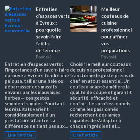
Entretien
Meilleur
d’espaces verts
couteaux de
à Evreux :
cuisine
pourquoi le
professionnel
savoir-faire
pour affiner
fait la
vos
différence
préparations
Povoski
Povoski
Entretien d’espaces verts :
Choisir le meilleur couteaux
l’importance d’un savoir-faire
de cuisine professionnel
éprouvé à Evreux Tondre une
transforme le geste précis du
pelouse, tailler une haie ou
chef en atout essentiel. Un
débarrasser des massifs
couteau adapté améliore la
envahis par les mauvaises
qualité de coupe et garantit
herbes — ces gestes
sécurité, efficacité et
semblent simples. Pourtant,
confort. Les professionnels
les résultats varient
comme les passionnés
considérablement d’un
recherchent des lames
prestataire à l’autre. La
capables de s’adapter à
différence ne tient pas aux…
chaque ingrédient et…
Lire l'article
Lire l'article