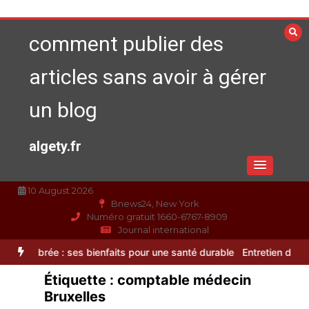
Aller
au
comment publier des
contenu
articles sans avoir à gérer
un blog
algety.fr
10 August 2026
Bnews24, New York
Numéro gratuit 1660-6767-8909
Journal international
 : ses bienfaits pour une santé durable
Entretien d’espaces verts à E
Étiquette :
comptable médecin
Alimentation équilibrée : ses bienfaits
Bruxelles
pour une santé durable