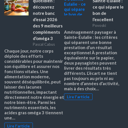
quotidien :
Sainte-Eulalie :
découvrez
ce qui sépare le
notre banc
bon de
d’essai 2026
l’excellent
des 9 meilleurs
Povoski
compléments
Aménagement paysager à
Sainte-Eulalie : les critères
d’oméga 3
qui séparent une bonne
Pascal Cabus
prestation d’un résultat
Chaque jour, notre corps
exceptionnel À prestation
déploie des efforts
équivalente sur le papier,
considérables pour maintenir
deux paysagistes peuvent
son équilibre et assurer nos
livrer des résultats très
fonctions vitales. Une
différents. L’écart ne tient
alimentation moderne,
pas toujours au prix ni au
souvent déséquilibrée, peut
nombre d’années d’activité,
laisser des lacunes
mais à des choix…
nutritionnelles, impactant
Lire l'article
directement notre énergie et
notre bien-être. Parmi les
nutriments essentiels, les
acides gras oméga 3 tiennent
une…
Lire l'article