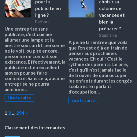
pour la
choisir sa
publicité en
colonie de
ligne ?
vacances et
bien la
Barbara
préparer ?
Une entreprise sans
publicité, c’est comme
Stéphanie
allumer une lampe et la
À peine la rentrée que voilà
mettre sous un lit, personne
que l’on est déjà en train de
ne le voit, ou pire encore,
penser aux prochaines
personne ne connait son
vacances. Eh oui ! C’est le
existence. Effectivement, la
rythme des parents. Le pire,
publicité est en excellent
c’est qu’il n’est jamais facile
moyen pour se faire
de trouver de quoi occuper
connaitre. Sans cela, aucune
les enfants durant les congés
entreprise ne pourra
scolaires. En parlant
améliorer…
d’occupation…
Lire la suite
Lire la suite
Page:
Next
1
2
…
294
»
Classement des internautes