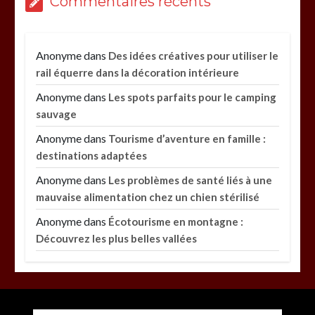
Commentaires récents
Anonyme
dans
Des idées créatives pour utiliser le
rail équerre dans la décoration intérieure
Anonyme
dans
Les spots parfaits pour le camping
sauvage
Anonyme
dans
Tourisme d’aventure en famille :
destinations adaptées
Anonyme
dans
Les problèmes de santé liés à une
mauvaise alimentation chez un chien stérilisé
Anonyme
dans
Écotourisme en montagne :
Découvrez les plus belles vallées
Paysagiste à Sainte-Eulalie : ce qui sépare le bon
Entretien d’espaces verts à Evreux : pourquoi le
savoir-faire fait la différence
de l’excellent