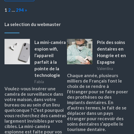
Page:
Next
1
2
…
294
»
La selection du webmaster
La mini-caméra
Prix des soins
espion wifi,
dentaires en
l’appareil
Hongrie et en
parfait à la
Espagne
pointe de la
Valentina
technologie
Chaque année, plusieurs
milliers de Français font le
Fabia
choix de se rendre à
Voulez-vous insérer une
l’étranger pour se faire poser
caméra de surveillance dans
des prothèses ou des
votre maison, dans votre
implants dentaires. En
bureau ou au sein d’un lieu
d’autres termes, le fait de se
quelconque ? C’est pourquoi
déplacer dans un pays
vous recherchez des caméras
étranger pour recevoir des
largement invisibles par vos
soins dentaires s’appelle le
cibles. La mini-caméra
tourisme dentaire.
espionne est faite pour vos