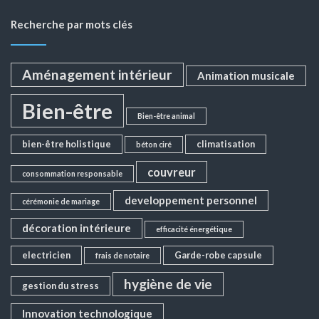
Recherche par mots clés
Aménagement intérieur
Animation musicale
Bien-être
Bien-être animal
bien-être holistique
climatisation
béton ciré
couvreur
consommation responsable
developpement personnel
cérémonie de mariage
décoration intérieure
efficacité énergétique
electricien
Garde-robe capsule
frais de notaire
hygiène de vie
gestion du stress
Innovation technologique