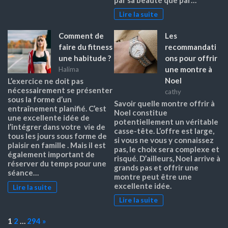
Lire la suite
Comment de
Les
faire du fitness
recommandati
une habitude ?
ons pour offrir
une montre à
Halima
Noel
L’exercice ne doit pas
nécessairement se présenter
cathy
sous la forme d’un
Savoir quelle montre offrir à
entraînement planifié. C’est
Noel constitue
une excellente idée de
potentiellement un véritable
l’intégrer dans votre vie de
casse-tête. L’offre est large,
tous les jours sous forme de
si vous ne vous y connaissez
plaisir en famille . Mais il est
pas, le choix sera complexe et
également important de
risqué. D’ailleurs, Noel arrive à
réserver du temps pour une
grands pas et offrir une
séance…
montre peut être une
excellente idée.
Lire la suite
Lire la suite
Page:
Next
1
2
…
294
»