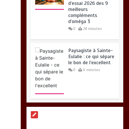
d’essai 2026 des 9
meilleurs
compléments
d’oméga 3
0
24 minutes
Paysagiste à Sainte-
Eulalie : ce qui sépare
le bon de l’excellent
0
6 minutes
Alimentation
équilibrée : ses
bienfaits pour une
santé durable