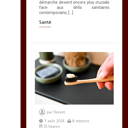
d’oméga 3
démarche devient encore plus cruciale
face aux défis sanitaires
0
24 minutes
contemporains, […]
Santé
par
Florent
7 août 2026
8 minutes
15 heures