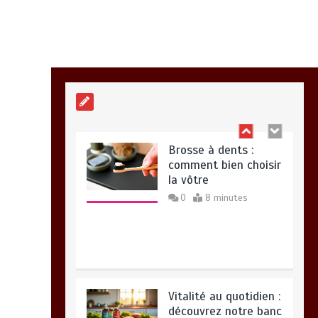
Alimentation
équilibrée : ses
bienfaits pour une
santé durable
0
10 minutes
Brosse à dents :
comment bien choisir
la vôtre
0
8 minutes
Vitalité au quotidien :
découvrez notre banc