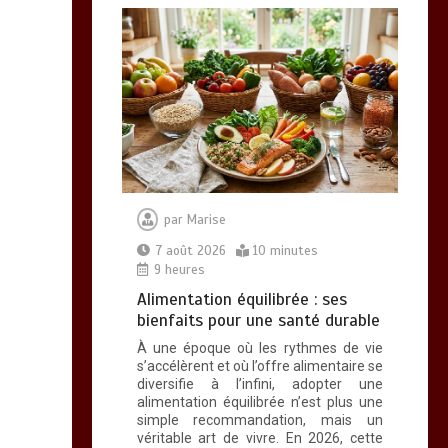
0
10 minutes
Brosse à dents :
comment bien choisir
la vôtre
0
8 minutes
par
Marise
7 août 2026
10 minutes
9 heures
Alimentation équilibrée : ses
bienfaits pour une santé durable
Vitalité au quotidien :
À une époque où les rythmes de vie
découvrez notre banc
s’accélèrent et où l’offre alimentaire se
diversifie à l’infini, adopter une
d’essai 2026 des 9
alimentation équilibrée n’est plus une
meilleurs
simple recommandation, mais un
compléments
véritable art de vivre. En 2026, cette