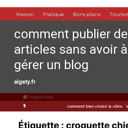
Aller
au
Maison
Pratique
Bons plans
Touris
contenu
comment publier de
articles sans avoir à
gérer un blog
algety.fr
7 August 2026
ble
Brosse à dents : comment bien choisir la vôtre
Vitalité au quo
Étiquette :
croquette chie