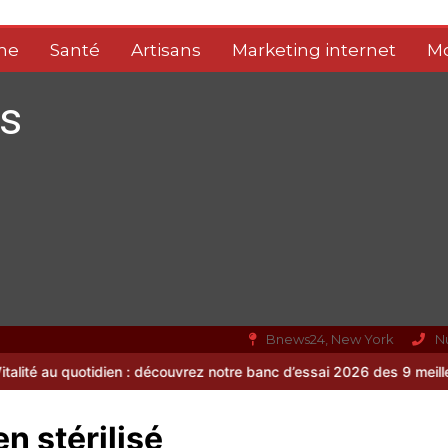
me
Santé
Artisans
Marketing internet
M
s
Bnews24, New York
N
tidien : découvrez notre banc d’essai 2026 des 9 meilleurs complém
n stérilisé