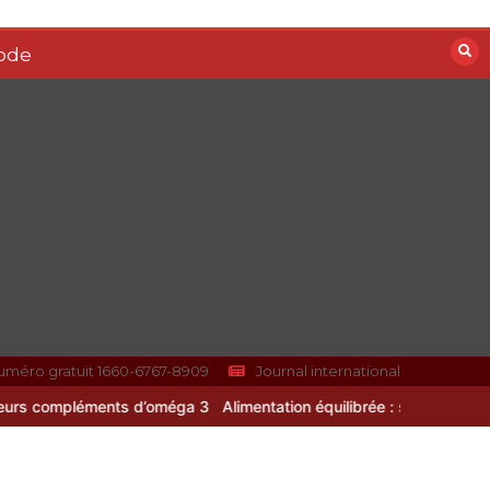
Vitalité au quotidien :
ode
découvrez notre banc
d’essai 2026 des 9
meilleurs
compléments
d’oméga 3
0
24 minutes
Paysagiste à Sainte-
Eulalie : ce qui sépare
le bon de l’excellent
0
6 minutes
uméro gratuit 1660-6767-8909
Journal international
ents d’oméga 3
Alimentation équilibrée : ses bienfaits pour une san